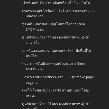
“ซิซซ์เล่อร์” ดึง 2 หนุ่มฮ็อตเพื่อนซี้ “กัน – โตโน...
กระทรวงอุตฯ โชว์ผลสำเร็จโครงการยกระดับภาค
เกษตรแปรร...
ฟูจิฟิล์มเปิดตัวแคมเปญใหม่ทั่วโลก “NEVER
STOP” ประ...
ศูนย์มานุษยวิทยาสิรินธร (องค์การมหาชน) จัด
งาน “เป็...
สถาบันออกแบบอนาคตประเทศไทย เปิดพื้นที่ให้
คนมีไอเ...
บมจ. เออาร์ไอพี มอบทุนสนับสนุนการศึกษา
จำนวน 2 ทุ...
Tesco Lotus partners with SCG to make paper
bags f...
เทสโก้ โลตัส จับมือ เอสซีจี สนับสนุนการใช้ถุง
กระด...
ศูนย์มานุษยวิทยาสิรินธร (องค์การมหาชน) จัด
งาน “เป็...