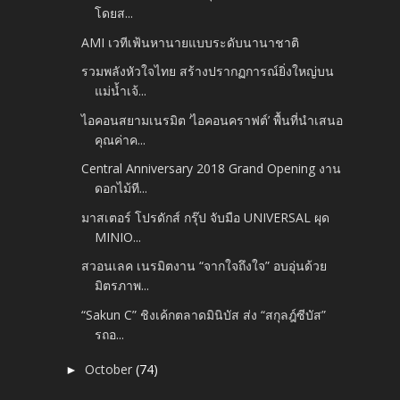
โดยส...
AMI เวทีเฟ้นหานายแบบระดับนานาชาติ
รวมพลังหัวใจไทย สร้างปรากฏการณ์ยิ่งใหญ่บน
แม่น้ำเจ้...
ไอคอนสยามเนรมิต ‘ไอคอนคราฟต์’ พื้นที่นำเสนอ
คุณค่าค...
Central Anniversary 2018 Grand Opening งาน
ดอกไม้ที...
มาสเตอร์ โปรดักส์ กรุ๊ป จับมือ UNIVERSAL ผุด
MINIO...
สวอนเลค เนรมิตงาน “จากใจถึงใจ” อบอุ่นด้วย
มิตรภาพ...
“Sakun C” ชิงเค้กตลาดมินิบัส ส่ง “สกุลฎ์ซีบัส”
รถอ...
October
(74)
►