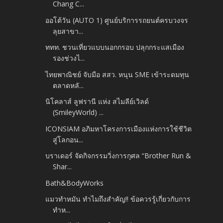
Chang C...
ออโต้วัน (AUTO 1) ศูนย์บริการรถยนต์ครบวงจร
ลุยสาขา...
ททท. ชวนเที่ยวแบบนอกกรอบ ปลุกกระแสเมือง
รองช่วงไ...
ไทยพาณิชย์ จับมือ สสว. หนุน SME เข้าระดมทุน
ตลาดหลั...
นิโคลาส์ ลูฟรานี แห่ง สไมลีย์เวิลด์
(SmileyWorld) ...
ICONSIAM อภิมหาโครงการเมืองแห่งการใช้ชีวิต
สู่โลกอน...
บราเดอร์ จัดกิจกรรมวิ่งการกุศล “Brother Run &
Shar...
Bath&BodyWorks
แมวทำหมัน ทำไมถึงสำคัญ!! ข้อควรรู้เกี่ยวกับการ
ทำห...