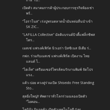
เปิดตัว สมาคมการค้าผู้ประกอบการธุรกิจห้องเช่า
พร้...
“โอราโนส” เร่งปูพรมตลาดน้ำมันหล่อลื่นนำเข้า
SK ZIC...
“LAFILLA Collective” มัลติแบรนด์บิวตี้แฟล็กชิพส
โตร...
เมสเซ่ แฟรงค์เฟิร์ต นิวเอร่า บิสซิเนส มีเดีย ร่...
กฟภ. ร่วมกับเมสเซ่ แฟรงค์เฟิร์ต เปิดงาน ไทย
แลนด์ ไ...
“ไฮเจ็ท” เตรียมเซอร์ไพรส์คนรักงานพิมพ์ จัดโปร
แรง...
แต้ว-ปอย ควงคู่ร่วมเปิด Shiseido Free Standing
Sto...
สุดยิ่งใหญ่!! ทัพดาราทั่วโลกร่วมฉลองเปิดตัว
“ไอคอน...
โคนิก้า มินอลต้า เปิดตัวเทคโนโลยี Gas