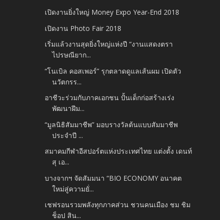
เปิดงานยิ่งใหญ่ Money Expo Year-End 2018
เปิดงาน Photo Fair 2018
เริ่มแล้วงานสุดยิ่งใหญ่แห่งปี “งานแสดงตรา
ไปรษณียาก...
“โนเบิล คอสเพอร์” รุกตลาดดูแลเส้นผม เปิดตัว
นวัตกรร...
อาชีวะร่วมกับภาคเอกชน ปั้นเด็กก่อสร้างเร่ง
พัฒนาฝีม...
“มูลนิธิสัมมาชีพ” มอบรางวัลต้นแบบสัมมาชีพ
ประจำปี ...
สมาคมกีฬาอีสปอร์ตแห่งประเทศไทย แต่งตั้ง เดนท์
สุ เอ...
บางจากฯ จัดสัมมนา “BIO ECONOMY อนาคต
ใหม่สู่ความยั่...
เชฟรอนรวมพลังทุกภาคส่วน ชวนคนเมือง ชม ชิม
ช็อป สิน...