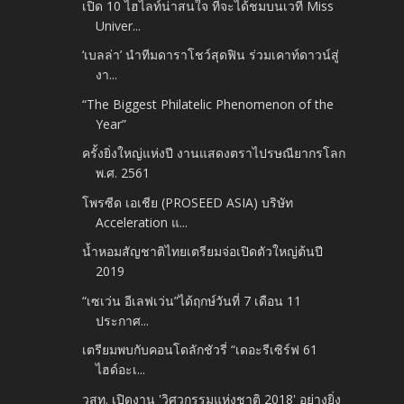
เปิด 10 ไฮไลท์น่าสนใจ ที่จะได้ชมบนเวที Miss
Univer...
‘เบลล่า’ นำทีมดาราโชว์สุดฟิน ร่วมเคาท์ดาวน์สู่
งา...
“The Biggest Philatelic Phenomenon of the
Year”
ครั้งยิ่งใหญ่แห่งปี งานแสดงตราไปรษณียากรโลก
พ.ศ. 2561
โพรซีด เอเชีย (PROSEED ASIA) บริษัท
Acceleration แ...
น้ำหอมสัญชาติไทยเตรียมจ่อเปิดตัวใหญ่ต้นปี
2019
“เซเว่น อีเลฟเว่น”ได้ฤกษ์วันที่ 7 เดือน 11
ประกาศ...
เตรียมพบกับคอนโดลักชัวรี่ “เดอะรีเซิร์ฟ 61
ไฮด์อะเ...
วสท. เปิดงาน 'วิศวกรรมแห่งชาติ 2018' อย่างยิ่ง