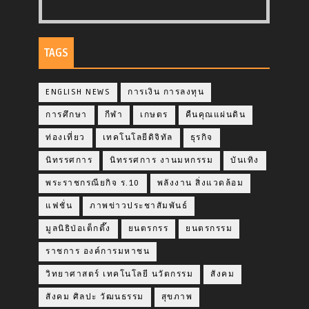
TAGS
ENGLISH NEWS
การเงิน การลงทุน
การศึกษา
กีฬา
เกษตร
คืนคุณแผ่นดิน
ท่องเที่ยว
เทคโนโลยีดิจิทัล
ธุรกิจ
นิทรรศการ
นิทรรศการ งานมหกรรม
บันเทิง
พระราชกรณียกิจ ร.10
พลังงาน สิ่งแวดล้อม
แฟชั่น
ภาพข่าวประชาสัมพันธ์
มูลนิธิป่อเต็กตึ๊ง
ยนตรกรร
ยนตรกรรม
ราชการ องค์การมหาชน
วิทยาศาสตร์ เทคโนโลยี นวัตกรรม
สังคม
สังคม ศิลปะ วัฒนธรรม
สุขภาพ