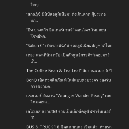
ใหญ่
“สกุลฎ์ซี มินิบัสอลูมิเนียม” ดังเกินคาด ผู้ประกอ
บก...
“บีท บางหว้า อินเตอร์เชนจ์” คอนโดฯ ใหม่ตอบ
โจทย์ทุก...
“Sakun C” เปิดจองมินิบัส รถอลูมิเนียมสัญชาติไทย
เดอะ แพลทินัม กรุ๊ป เปิดตัวศูนย์การค้า“เดอะมาร์
เก็...
The Coffee Bean & Tea Leaf” จัดงานฉลอง 6 ปี
BenQ เปิดตัวผลิตภัณฑ์ใหม่แบบครบวงจร รองรับ
การขยายต...
แรงเลอร์ จัดงาน “Wrangler Wander Ready” เผย
โฉมคอลเ...
เอไอเอส สยายปีก! ร่วมเป็นเอ็กซ์คลูซีฟพาร์ทเนอร์
“R...
BUS & TRUCK ’18 ขีดสุด ขนส่ง เริ่มแล้ว! ค่ายรถ