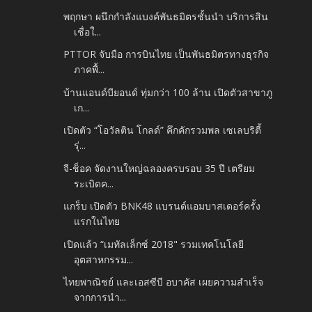
พฤกษา ผนึกกำลังแบงค์พันธมิตรชั้นนำ บริการสิน
เชื่อใ...
PTTOR จับมือ การบินไทย เป็นพันธมิตรทางธุรกิจ
ภาคพื้...
บ้านแอนด์บียอนด์ ทุ่มกว่า 100 ล้าน เปิดตัวสาขาภู
เก...
เปิดตัว “โอวัลติน โกลด์” คึกคักรวมพล เซเลบริตี้
รุ่...
จี-ช็อค จัดงานใหญ่ฉลองครบรอบ 35 ปี เตรียม
ระเบิดค...
แกร็บ เปิดตัว BNK48 แบรนด์แอมบาสเดอร์ครั้ง
แรกในไทย
เปิดแล้ว “เมทัลเล็กซ์ 2018" รวมเทคโนโลยี
อุตสาหกรรม...
ไทยพาณิชย์ และเอสซีบี อบาคัส เผยความสำเร็จ
จากการนำ...