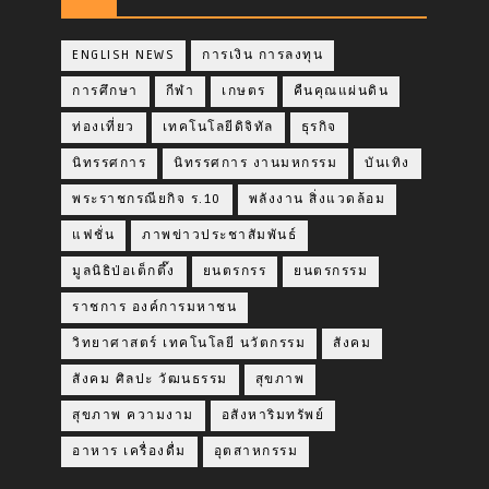
ENGLISH NEWS
การเงิน การลงทุน
การศึกษา
กีฬา
เกษตร
คืนคุณแผ่นดิน
ท่องเที่ยว
เทคโนโลยีดิจิทัล
ธุรกิจ
นิทรรศการ
นิทรรศการ งานมหกรรม
บันเทิง
พระราชกรณียกิจ ร.10
พลังงาน สิ่งแวดล้อม
แฟชั่น
ภาพข่าวประชาสัมพันธ์
มูลนิธิป่อเต็กตึ๊ง
ยนตรกรร
ยนตรกรรม
ราชการ องค์การมหาชน
วิทยาศาสตร์ เทคโนโลยี นวัตกรรม
สังคม
สังคม ศิลปะ วัฒนธรรม
สุขภาพ
สุขภาพ ความงาม
อสังหาริมทรัพย์
อาหาร เครื่องดื่ม
อุตสาหกรรม