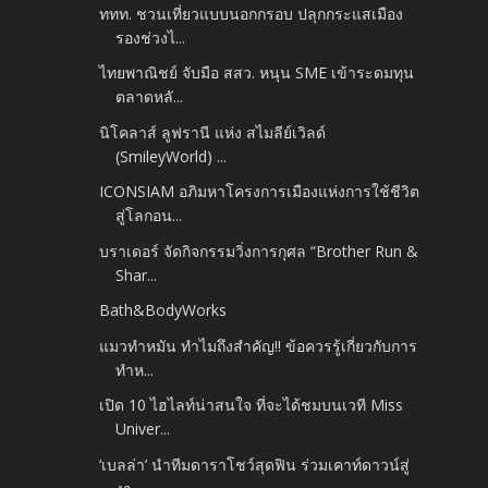
ททท. ชวนเที่ยวแบบนอกกรอบ ปลุกกระแสเมือง
รองช่วงไ...
ไทยพาณิชย์ จับมือ สสว. หนุน SME เข้าระดมทุน
ตลาดหลั...
นิโคลาส์ ลูฟรานี แห่ง สไมลีย์เวิลด์
(SmileyWorld) ...
ICONSIAM อภิมหาโครงการเมืองแห่งการใช้ชีวิต
สู่โลกอน...
บราเดอร์ จัดกิจกรรมวิ่งการกุศล “Brother Run &
Shar...
Bath&BodyWorks
แมวทำหมัน ทำไมถึงสำคัญ!! ข้อควรรู้เกี่ยวกับการ
ทำห...
เปิด 10 ไฮไลท์น่าสนใจ ที่จะได้ชมบนเวที Miss
Univer...
‘เบลล่า’ นำทีมดาราโชว์สุดฟิน ร่วมเคาท์ดาวน์สู่