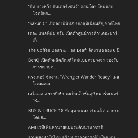
“บีท บางหว้า อินเตอร์เชนจ์” คอนโดฯ ใหม่ตอบ
โจทย์ทุก...
“Sakun C” เปิดจองมินิบัส รถอลูมิเนียมสัญชาติไทย
เดอะ แพลทินัม กรุ๊ป เปิดตัวศูนย์การค้า“เดอะมาร์
เก็...
The Coffee Bean & Tea Leaf” จัดงานฉลอง 6 ปี
BenQ เปิดตัวผลิตภัณฑ์ใหม่แบบครบวงจร รองรับ
การขยายต...
แรงเลอร์ จัดงาน “Wrangler Wander Ready” เผย
โฉมคอลเ...
เอไอเอส สยายปีก! ร่วมเป็นเอ็กซ์คลูซีฟพาร์ทเนอร์
“R...
BUS & TRUCK ’18 ขีดสุด ขนส่ง เริ่มแล้ว! ค่ายรถ
โดยส...
AMI เวทีเฟ้นหานายแบบระดับนานาชาติ
รวมพลังหัวใจไทย สร้างปรากฏการณ์ยิ่งใหญ่บน