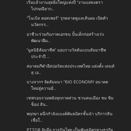
เริ่มแล้วงานสุดยิ่งใหญ่แห่งปี “งานแสดงตรา
ไปรษณียาก...
“โนเบิล คอสเพอร์” รุกตลาดดูแลเส้นผม เปิดตัว
นวัตกรร...
อาชีวะร่วมกับภาคเอกชน ปั้นเด็กก่อสร้างเร่ง
พัฒนาฝีม...
“มูลนิธิสัมมาชีพ” มอบรางวัลต้นแบบสัมมาชีพ
ประจำปี ...
สมาคมกีฬาอีสปอร์ตแห่งประเทศไทย แต่งตั้ง เดนท์
สุ เอ...
บางจากฯ จัดสัมมนา “BIO ECONOMY อนาคต
ใหม่สู่ความยั่...
เชฟรอนรวมพลังทุกภาคส่วน ชวนคนเมือง ชม ชิม
ช็อป สิน...
พฤกษา ผนึกกำลังแบงค์พันธมิตรชั้นนำ บริการสิน
เชื่อใ...
PTTOR จับมือ การบินไทย เป็นพันธมิตรทางธุรกิจ