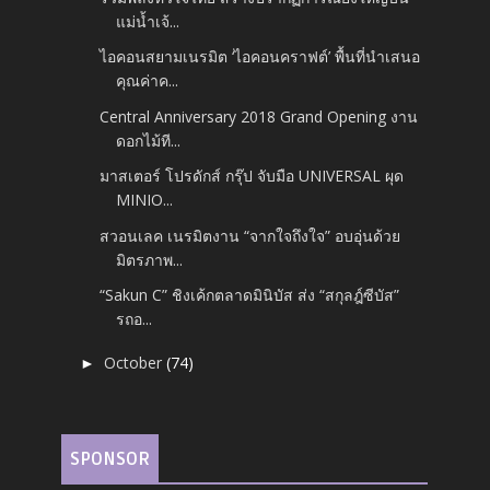
แม่น้ำเจ้...
ไอคอนสยามเนรมิต ‘ไอคอนคราฟต์’ พื้นที่นำเสนอ
คุณค่าค...
Central Anniversary 2018 Grand Opening งาน
ดอกไม้ที...
มาสเตอร์ โปรดักส์ กรุ๊ป จับมือ UNIVERSAL ผุด
MINIO...
สวอนเลค เนรมิตงาน “จากใจถึงใจ” อบอุ่นด้วย
มิตรภาพ...
“Sakun C” ชิงเค้กตลาดมินิบัส ส่ง “สกุลฎ์ซีบัส”
รถอ...
October
(74)
►
SPONSOR