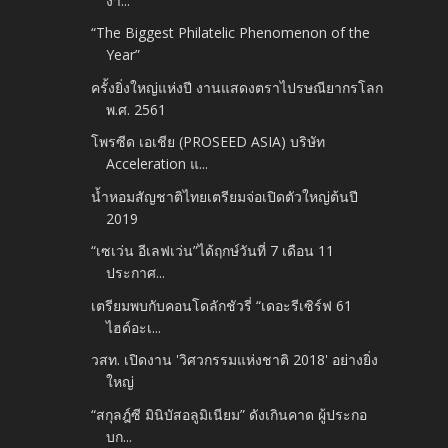
งา...
“The Biggest Philatelic Phenomenon of the
Year”
ครั้งยิ่งใหญ่แห่งปี งานแสดงตราไปรษณียากรโลก
พ.ศ. 2561
โพรซีด เอเชีย (PROSEED ASIA) บริษัท
Acceleration แ...
น้ำหอมสัญชาติไทยเตรียมจ่อเปิดตัวใหญ่ต้นปี
2019
“เซเว่น อีเลฟเว่น”ได้ฤกษ์วันที่ 7 เดือน 11
ประกาศ...
เตรียมพบกับคอนโดลักชัวรี่ “เดอะรีเซิร์ฟ 61
ไฮด์อะเ...
วสท. เปิดงาน 'วิศวกรรมแห่งชาติ 2018' อย่างยิ่ง
ใหญ่
“สกุลฎ์ซี มินิบัสอลูมิเนียม” ดังเกินคาด ผู้ประกอ
บก...