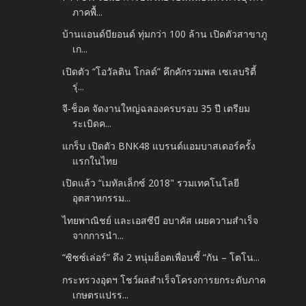
ภาคพื้...
บ้านแอนด์บียอนด์ ทุ่มกว่า 100 ล้าน เปิดตัวสาขาภู
เก...
เปิดตัว “โอวัลติน โกลด์” คึกคักรวมพล เซเลบริตี้
รุ่...
จี-ช็อค จัดงานใหญ่ฉลองครบรอบ 35 ปี เตรียม
ระเบิดค...
แกร็บ เปิดตัว BNK48 แบรนด์แอมบาสเดอร์ครั้ง
แรกในไทย
เปิดแล้ว “เมทัลเล็กซ์ 2018" รวมเทคโนโลยี
อุตสาหกรรม...
ไทยพาณิชย์ และเอสซีบี อบาคัส เผยความสำเร็จ
จากการนำ...
“ซิซซ์เล่อร์” ดึง 2 หนุ่มฮ็อตเพื่อนซี้ “กัน – โตโน...
กระทรวงอุตฯ โชว์ผลสำเร็จโครงการยกระดับภาค
เกษตรแปรร...