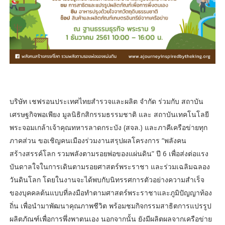
บริษัท เชฟรอนประเทศไทยสำรวจและผลิต จำกัด ร่วมกับ สถาบัน
เศรษฐกิจพอเพียง มูลนิธิกสิกรรมธรรมชาติ และ สถาบันเทคโนโลยี
พระจอมเกล้าเจ้าคุณทหารลาดกระบัง (สจล.) และภาคีเครือข่ายทุก
ภาคส่วน ขอเชิญคนเมืองร่วมงานสรุปผลโครงการ “พลังคน
สร้างสรรค์โลก รวมพลังตามรอยพ่อของแผ่นดิน” ปี 6 เพื่อส่งต่อแรง
บันดาลใจในการเดินตามรอยศาสตร์พระราชา และร่วมเฉลิมฉลอง
วันดินโลก โดยในงานจะได้พบกับนิทรรศการตัวอย่างความสำเร็จ
ของบุคคลต้นแบบที่ลงมือทำตามศาสตร์พระราชาและภูมิปัญญาท้อง
ถิ่น เพื่อนำมาพัฒนาคุณภาพชีวิต พร้อมชมกิจกรรมสาธิตการแปรรูป
ผลิตภัณฑ์เพื่อการพึ่งพาตนเอง นอกจากนั้น ยังมีผลิตผลจากเครือข่าย