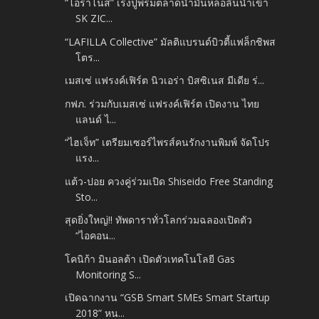
“โอราโนส” เร่งปูพรมตลาดน้ำมันหล่อลื่นนำเข้า
SK ZIC...
“LAFILLA Collective” มัลติแบรนด์บิวตี้แฟล็กชิพส
โตร...
เมสเซ่ แฟรงค์เฟิร์ต นิวเอร่า บิสซิเนส มีเดีย ร่...
กฟภ. ร่วมกับเมสเซ่ แฟรงค์เฟิร์ต เปิดงาน ไทย
แลนด์ ไ...
“ไฮเจ็ท” เตรียมเซอร์ไพรส์คนรักงานพิมพ์ จัดโปร
แรง...
แต้ว-ปอย ควงคู่ร่วมเปิด Shiseido Free Standing
Sto...
สุดยิ่งใหญ่!! ทัพดาราทั่วโลกร่วมฉลองเปิดตัว
“ไอคอน...
โคนิก้า มินอลต้า เปิดตัวเทคโนโลยี Gas
Monitoring S...
เปิดฉากงาน “GSB Smart SMEs Smart Startup
2018” หน...