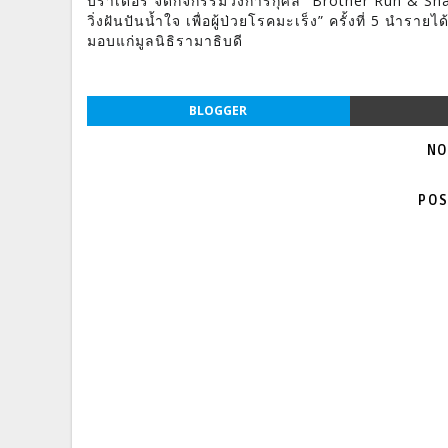
บราเดอร์ จัดกิจกรรมวิ่งการกุศล “Brother Run & Sh
วิ่งฝันปันน้ำใจ เพื่อผู้ป่วยโรคมะเร็ง” ครั้งที่ 5 นำรายได
มอบแก่มูลนิธิรามาธิบดี
BLOGGER
NO
POS