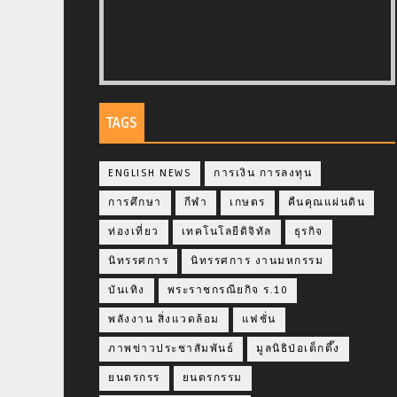
TAGS
ENGLISH NEWS
การเงิน การลงทุน
การศึกษา
กีฬา
เกษตร
คืนคุณแผ่นดิน
ท่องเที่ยว
เทคโนโลยีดิจิทัล
ธุรกิจ
นิทรรศการ
นิทรรศการ งานมหกรรม
บันเทิง
พระราชกรณียกิจ ร.10
พลังงาน สิ่งแวดล้อม
แฟชั่น
ภาพข่าวประชาสัมพันธ์
มูลนิธิป่อเต็กตึ๊ง
ยนตรกรร
ยนตรกรรม