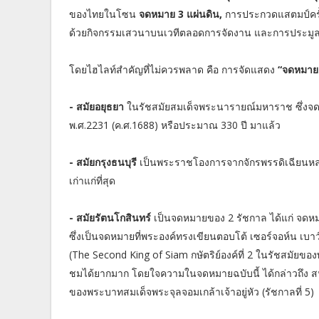
ของไทยในโซน
จดหมาย 3 แผ่นดิน,
การประกวดแสตมป์ครั้
ด้วยกิจกรรมเสวนาบนเวทีตลอดการจัดงาน และการประมูล
โดยไฮไลท์สำคัญที่ไม่ควรพลาด คือ การจัดแสดง
“จดหมาย 
- สมัยอยุธยา
ในรัชสมัยสมเด็จพระนารายณ์มหาราช ซึ่งจดหมาย
พ.ศ.2231 (ค.ศ.1688) หรือประมาณ 330 ปี มาแล้ว
- สมัยกรุงธนบุรี
เป็นพระราชโองการจากจักรพรรดิเฉียนหลงฮ่
เก่าแก่ที่สุด
- สมัยรัตนโกสินทร์
เป็นจดหมายของ 2 รัชกาล ได้แก่ จดหมา
ซึ่งเป็นจดหมายที่พระองค์ทรงเขียนตอบโต้ เซอร์จอห์น เบา
(The Second King of Siam กษัตริย์องค์ที่ 2 ในรัชสมัยของ
ชมได้ยากมาก โดยใจความในจดหมายฉบับนี้ ได้กล่าวถึง 
ของพระบาทสมเด็จพระจุลจอมเกล้าเจ้าอยู่หัว (รัชกาลที่ 5)