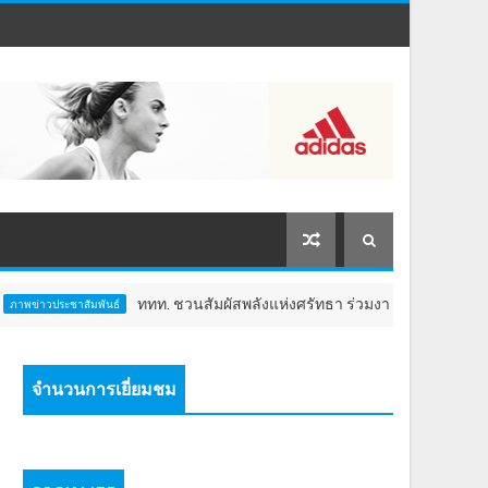
ททท. ชวนสัมผัสพลังแห่งศรัทธา ร่วมงาน "ห่มผ้าหลวงปู่ทวด ครั้งที่ 13 ป
ันธ์
จำนวนการเยี่ยมชม