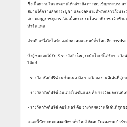
ซึ่งเนื้อความในจดหมายได้กล่าวถึง การอัญเชิญพระบรมสาร
สยามได้กราบสักการะบูชา และจดหมายที่ทรงกล่าวถึงพระรา
สยามมกุฎราชกุมาร (สมเด็จพระบรมโอรสาธิราช เจ้าฟ้ามห
ท่าจีนแทน
ส่วนอีกหนึ่งไฮไลท์ของนักสะสมแสตมป์ทั่วโลก คือ การป
ซึ่งผู้ชนะจะได้รับ 3 รางวัลยิ่งใหญ่ระดับโลกที่ได้รับ
ได้แก่
- รางวัลกรังด์ปรีซ์ เนชั่นแนล คือ รางวัลผลงานดีเด่นที่ส
- รางวัลกรังด์ปรีซ์ อินเตอร์เนชั่นแนล คือ รางวัลผลงานด
- รางวัลกรังด์ปรีซ์ ดอร์เนอร์ คือ รางวัลผลงานดีเด่นที่สุดข
ขณะนี้นักสะสมแสตมป์จากทั่วโลกได้ตอบรับผลงานเข้าร