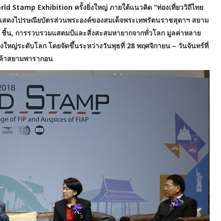
Stamp Exhibition ครั้งยิ่งใหญ่ ภายใต้แนวคิด “ท่องเที่ยววิถีไทย
การจัดแสดงไปรษณียบัตรส่วนพระองค์ของสมเด็จพระเทพรัตนราชสุดาฯ สยาม
ชิ้น, การรวบรวมแสตมป์และสิ่งสะสมหายากจากทั่วโลก มูลค่าหลาย
ใหญ่ระดับโลก โดยจัดขึ้นระหว่างวันพุธที่ 28 พฤศจิกายน – วันจันทร์ที่
ารค้าสยามพารากอน