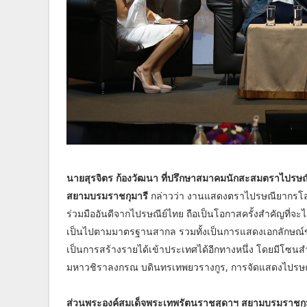
นายสุรจิตร ก้องวัฒนา ที่ปรึกษาสมาคมนักสะสมตราไปรษ
สยามบรมราชกุมารี
กล่าวว่า งานแสดงตราไปรษณียากรโลก 
ร่วมมืออันดีจากไปรษณีย์ไทย ถือเป็นโอกาสครั้งสำคัญที่
เป็นไปตามมาตรฐานสากล รวมทั้งเป็นการแสดงเอกลักษณ์ขอ
เป็นการสร้างรายได้เข้าประเทศได้อีกทางหนึ่ง โดยมีโซนสำ
มหาวชิราลงกรณ บดินทรเทพยวรางกูร, การจัดแสดงไปรษ
ส่วนพระองค์สมเด็จพระเทพรัตนราชสุดาฯ สยามบรมราชกุม