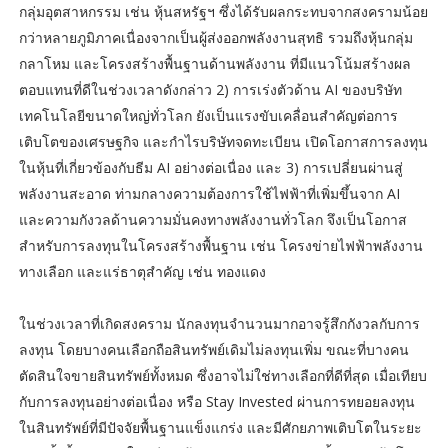
กลุ่มอุตสาหกรรม เช่น หุ้นสหรัฐฯ ซึ่งได้รับผลกระทบจากสงครามน้อย
กว่าหลายภูมิภาคเนื่องจากเป็นผู้ส่งออกพลังงานสุทธิ รวมถึงหุ้นกลุ่ม
กลาโหม และโครงสร้างพื้นฐานด้านพลังงาน ที่มีแนวโน้มสร้างผล
ตอบแทนที่ดีในช่วงเวลาดังกล่าว 2) การเร่งตัวด้าน AI ของบริษัท
เทคโนโลยีขนาดใหญ่ทั่วโลก ยังเป็นแรงขับเคลื่อนสำคัญต่อการ
เติบโตของเศรษฐกิจ และกำไรบริษัทจดทะเบียน เปิดโอกาสการลงทุน
ในหุ้นที่เกี่ยวข้องกับธีม AI อย่างต่อเนื่อง และ 3) การเปลี่ยนผ่านสู่
พลังงานสะอาด ท่ามกลางความต้องการใช้ไฟฟ้าที่เพิ่มขึ้นจาก AI
และความกังวลด้านความมั่นคงทางพลังงานทั่วโลก จึงเป็นโอกาส
สำหรับการลงทุนในโครงสร้างพื้นฐาน เช่น โครงข่ายไฟฟ้าพลังงาน
ทางเลือก และแร่ธาตุสำคัญ เช่น ทองแดง
ในช่วงเวลาที่เกิดสงคราม นักลงทุนจำนวนมากอาจรู้สึกกังวลกับการ
ลงทุน โดยบางคนเลือกถือสินทรัพย์เดิมไม่ลงทุนเพิ่ม ขณะที่บางคน
ตัดสินใจขายสินทรัพย์ทั้งหมด ซึ่งอาจไม่ใช่ทางเลือกที่ดีที่สุด เมื่อเทียบ
กับการลงทุนอย่างต่อเนื่อง หรือ Stay Invested ผ่านการทยอยลงทุน
ในสินทรัพย์ที่มีปัจจัยพื้นฐานแข็งแกร่ง และมีศักยภาพเติบโตในระยะ