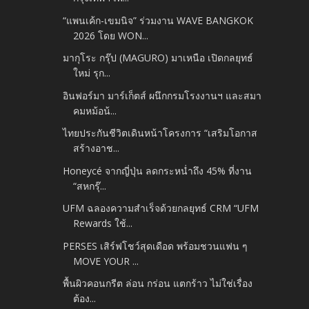
“แพนเค้ก-เขมนิจ” ร่วมงาน WAVE BANGKOK
2026 โดย WON...
มากุโระ กรุ๊ป (MAGURO) มาเหนือ เปิดกลยุทธ์
ใหม่ รุก...
อินฟอร์มา มาร์เก็ตส์ ผนึกกรมโรงงานฯ และสมา
คมหม้อน้...
ไทยประกันชีวิตเดินหน้าโครงการ “เสริมโอกาส
สร้างอาช...
Honeycé จากญี่ปุ่น ลดกระหน่ำถึง 45% ที่งาน
“สหกรุ๊...
UFM ฉลองความสำเร็จด้วยกลยุทธ์ CRM “UFM
Rewards ใช้...
PERSES เสิร์ฟโชว์สุดเดือด พร้อมชวนแฟน ๆ
MOVE YOUR ...
พื้นผิวคอนกรีต ล่อน กร่อน แตกร้าว ไม่ใช่เรื่อง
ต้อง...