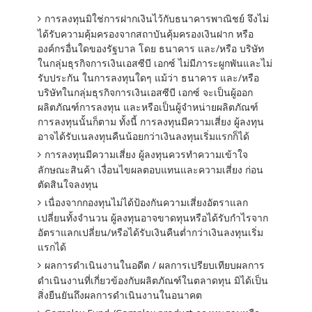
การลงทุนมิใช่การฝากเงินไว้กับธนาคารพาณิชย์ จึงไม่
ได้รับความคุ้มครองจากสถาบันคุ้มครองเงินฝาก หรือ
องค์กรอื่นใดของรัฐบาล โดย ธนาคาร และ/หรือ บริษัท
ในกลุ่มธุรกิจการเงินเอสซีบี เอกซ์ ไม่มีภาระผูกพันและไม่
รับประกัน ในการลงทุนใดๆ แม้ว่า ธนาคาร และ/หรือ
บริษัทในกลุ่มธุรกิจการเงินเอสซีบี เอกซ์ จะเป็นผู้ออก
ผลิตภัณฑ์การลงทุน และหรือเป็นผู้จำหน่ายผลิตภัณฑ์
การลงทุนนั้นก็ตาม ทั้งนี้ การลงทุนมีความเสี่ยง ผู้ลงทุน
อาจได้รับเนลงทุนคืนน้อยกว่าเงินลงทุนเริ่มแรกก็ได้
การลงทุนมีความเสี่ยง ผู้ลงทุนควรทำความเข้าใจ
ลักษณะสินค้า เงื่อนไขผลตอบแทนและความเสี่ยง ก่อน
ตัดสินใจลงทุน
เนื่องจากกองทุนไม่ได้ป้องกันความเสี่ยงอัตราแลก
เปลี่ยนทั้งจำนวน ผู้ลงทุนอาจขาดทุนหรือได้รับกำไรจาก
อัตราแลกเปลี่ยน/หรือได้รับเงินคืนต่ำกว่าเงินลงทุนเริ่ม
แรกได้
ผลการดำเนินงานในอดีต / ผลการเปรียบเทียบผลการ
ดำเนินงานที่เกี่ยวข้องกับผลิตภัณฑ์ในตลาดทุน มิได้เป็น
สิ่งยืนยันถึงผลการดำเนินงานในอนาคต