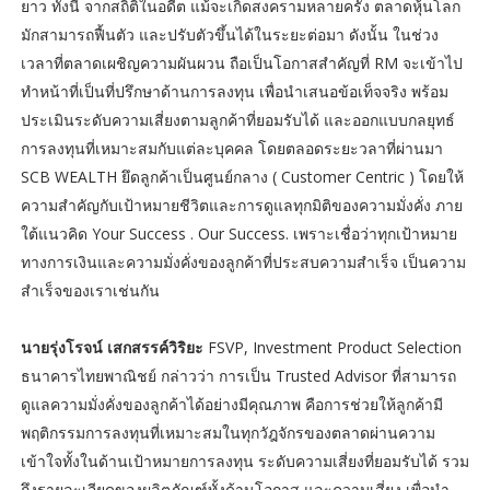
ยาว ทั้งนี้ จากสถิติในอดีต แม้จะเกิดสงครามหลายครั้ง ตลาดหุ้นโลก
มักสามารถฟื้นตัว และปรับตัวขึ้นได้ในระยะต่อมา ดังนั้น ในช่วง
เวลาที่ตลาดเผชิญความผันผวน ถือเป็นโอกาสสำคัญที่ RM จะเข้าไป
ทำหน้าที่เป็นที่ปรึกษาด้านการลงทุน เพื่อนำเสนอข้อเท็จจริง พร้อม
ประเมินระดับความเสี่ยงตามลูกค้าที่ยอมรับได้ และออกแบบกลยุทธ์
การลงทุนที่เหมาะสมกับแต่ละบุคคล โดยตลอดระยะวลาที่ผ่านมา
SCB WEALTH ยึดลูกค้าเป็นศูนย์กลาง ( Customer Centric ) โดยให้
ความสำคัญกับเป้าหมายชีวิตและการดูแลทุกมิติของความมั่งคั่ง ภาย
ใต้แนวคิด Your Success . Our Success. เพราะเชื่อว่าทุกเป้าหมาย
ทางการเงินและความมั่งคั่งของลูกค้าที่ประสบความสำเร็จ เป็นความ
สำเร็จของเราเช่นกัน
นายรุ่งโรจน์ เสกสรรค์วิริยะ
FSVP, Investment Product Selection
ธนาคารไทยพาณิชย์ กล่าวว่า การเป็น Trusted Advisor ที่สามารถ
ดูแลความมั่งคั่งของลูกค้าได้อย่างมีคุณภาพ คือการช่วยให้ลูกค้ามี
พฤติกรรมการลงทุนที่เหมาะสมในทุกวัฎจักรของตลาดผ่านความ
เข้าใจทั้งในด้านเป้าหมายการลงทุน ระดับความเสี่ยงที่ยอมรับได้ รวม
ถึงรายละเอียดของผลิตภัณฑ์ทั้งด้านโอกาส และความเสี่ยง เพื่อนำ