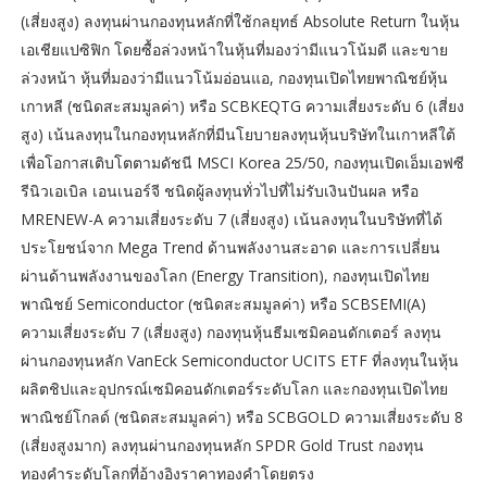
(เสี่ยงสูง) ลงทุนผ่านกองทุนหลักที่ใช้กลยุทธ์ Absolute Return ในหุ้น
เอเชียแปซิฟิก โดยซื้อล่วงหน้าในหุ้นที่มองว่ามีแนวโน้มดี และขาย
ล่วงหน้า หุ้นที่มองว่ามีแนวโน้มอ่อนแอ, กองทุนเปิดไทยพาณิชย์หุ้น
เกาหลี (ชนิดสะสมมูลค่า) หรือ SCBKEQTG ความเสี่ยงระดับ 6 (เสี่ยง
สูง) เน้นลงทุนในกองทุนหลักที่มีนโยบายลงทุนหุ้นบริษัทในเกาหลีใต้
เพื่อโอกาสเติบโตตามดัชนี MSCI Korea 25/50, กองทุนเปิดเอ็มเอฟซี
รีนิวเอเบิล เอนเนอร์จี ชนิดผู้ลงทุนทั่วไปที่ไม่รับเงินปันผล หรือ
MRENEW-A ความเสี่ยงระดับ 7 (เสี่ยงสูง) เน้นลงทุนในบริษัทที่ได้
ประโยชน์จาก Mega Trend ด้านพลังงานสะอาด และการเปลี่ยน
ผ่านด้านพลังงานของโลก (Energy Transition), กองทุนเปิดไทย
พาณิชย์ Semiconductor (ชนิดสะสมมูลค่า) หรือ SCBSEMI(A)
ความเสี่ยงระดับ 7 (เสี่ยงสูง) กองทุนหุ้นธีมเซมิคอนดักเตอร์ ลงทุน
ผ่านกองทุนหลัก VanEck Semiconductor UCITS ETF ที่ลงทุนในหุ้น
ผลิตชิปและอุปกรณ์เซมิคอนดักเตอร์ระดับโลก และกองทุนเปิดไทย
พาณิชย์โกลด์ (ชนิดสะสมมูลค่า) หรือ SCBGOLD ความเสี่ยงระดับ 8
(เสี่ยงสูงมาก) ลงทุนผ่านกองทุนหลัก SPDR Gold Trust กองทุน
ทองคำระดับโลกที่อ้างอิงราคาทองคำโดยตรง