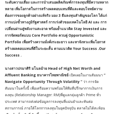
ระดับความเสี่ยง และการนำเสนอผลิตภัณฑ์การลงทุนที่มีความหลาก
หลาย เพิ่มโอกาสในการสร้างผลตอบแทนที่ดีและตอบโจทย์ความ
ต้องการของลูกค้าอย่างแท้จริง มอง 3 ธีมลงทุนสำคัญของโลก ได้แก่
การแบ่งขั้วทางภูมิรัฐศาสตร์ การเร่งตัวของเทคโนโลยี AI และ การ
เปลี่ยนผ่านสู่พลังงานสะอาด พร้อมย้ำแนวคิด Stay Invested และ
การจัดพอร์ตแบบ Core Portfolio ควบคู่ Opportunistic
Portfolio เพื่อสร้างความมั่งคั่งระยะยาว และหาจังหวะเพิ่มโอกาส
สร้างผลตอบแทนที่ดีในระยะสั้น ตามแนวคิด Your Success .Our
Success .
นางสาวปรมาศิริ มโนลม้าย Head of High Net Worth and
Affluent Banking ธนาคารไทยพาณิชย์
เปิดเผยในงานสัมมนา
“
Navigate Opportunity Through Volatility ”
ว่า การจัด
สัมมนาในครั้งนี้ เพื่อเตรียมความพร้อมให้ทีมที่ปรึกษาการเงินการ
ลงทุน (Relationship Manager: RM)ที่ดูแลกลุ่มลูกค้า Prime ทั่ว
ประเทศ สามารถส่งต่อข้อมูลการลงทุนที่แม่นยำและทันต่อ
สถานการณ์ ภายใต้โลกการลงทุนในยุคปัจจุบัน ตลาดไม่ได้สะท้อน