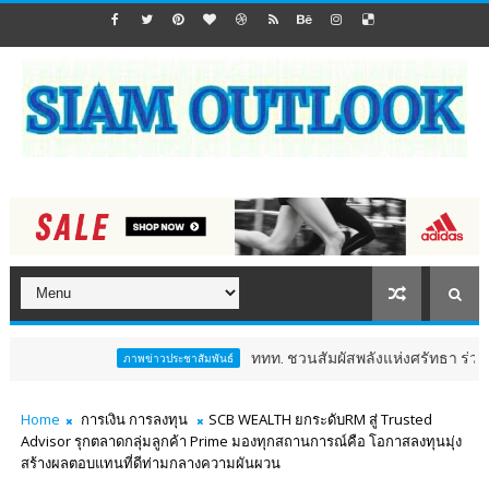
ททท. ชวนสัมผัสพลังแห่งศรัทธา ร่วมงาน "ห่มผ้าหล
ภาพข่าวประชาสัมพันธ์
Home
การเงิน การลงทุน
SCB WEALTH ยกระดับRM สู่ Trusted
Advisor รุกตลาดกลุ่มลูกค้า Prime มองทุกสถานการณ์คือ โอกาสลงทุนมุ่ง
สร้างผลตอบแทนที่ดีท่ามกลางความผันผวน