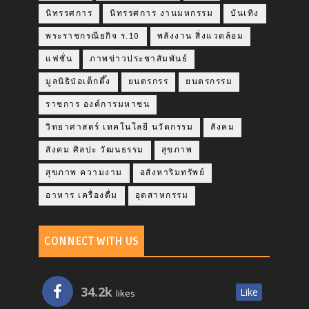
นิทรรศการ
นิทรรศการ งานมหกรรม
บันเทิง
พระราชกรณียกิจ ร.10
พลังงาน สิ่งแวดล้อม
แฟชั่น
ภาพข่าวประชาสัมพันธ์
มูลนิธิป่อเต็กตึ๊ง
ยนตรกรร
ยนตรกรรม
ราชการ องค์การมหาชน
วิทยาศาสตร์ เทคโนโลยี นวัตกรรม
สังคม
สังคม ศิลปะ วัฒนธรรม
สุขภาพ
สุขภาพ ความงาม
อสังหาริมทรัพย์
อาหาร เครื่องดื่ม
อุตสาหกรรม
CONNECT WITH US
34.2k
Like
likes