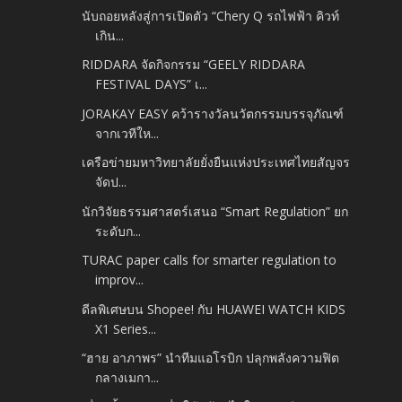
นับถอยหลังสู่การเปิดตัว “Chery Q รถไฟฟ้า คิวท์
เกิน...
RIDDARA จัดกิจกรรม “GEELY RIDDARA
FESTIVAL DAYS” เ...
JORAKAY EASY คว้ารางวัลนวัตกรรมบรรจุภัณฑ์
จากเวทีให...
เครือข่ายมหาวิทยาลัยยั่งยืนแห่งประเทศไทยสัญจร
จัดป...
นักวิจัยธรรมศาสตร์เสนอ “Smart Regulation” ยก
ระดับก...
TURAC paper calls for smarter regulation to
improv...
ดีลพิเศษบน Shopee! กับ HUAWEI WATCH KIDS
X1 Series...
“ฮาย อาภาพร” นำทีมแอโรบิก ปลุกพลังความฟิต
กลางเมกา...