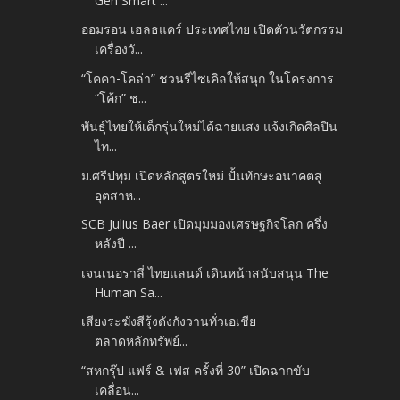
Gen Smart ...
ออมรอน เฮลธแคร์ ประเทศไทย เปิดตัวนวัตกรรม
เครื่องวั...
“โคคา-โคล่า” ชวนรีไซเคิลให้สนุก ในโครงการ
“โค้ก” ช...
พันธุ์ไทยให้เด็กรุ่นใหม่ได้ฉายแสง แจ้งเกิดศิลปิน
ไท...
ม.ศรีปทุม เปิดหลักสูตรใหม่ ปั้นทักษะอนาคตสู่
อุตสาห...
SCB Julius Baer เปิดมุมมองเศรษฐกิจโลก ครึ่ง
หลังปี ...
เจนเนอราลี่ ไทยแลนด์ เดินหน้าสนับสนุน The
Human Sa...
เสียงระฆังสีรุ้งดังกังวานทั่วเอเชีย
ตลาดหลักทรัพย์...
“สหกรุ๊ป แฟร์ & เฟส ครั้งที่ 30” เปิดฉากขับ
เคลื่อน...