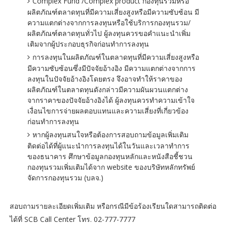
Complex Fund /Complex product กองทุนรวมหรือ
ผลิตภัณฑ์ตลาดทุนที่มีความเสี่ยงสูงหรือมีความซับซ้อน มี
ความแตกต่างจากการลงทุนหรือใช้บริการกองทุนรวม/
ผลิตภัณฑ์ตลาดทุนทั่วไป ผู้ลงทุนควรขอคำแนะนำเพิ่ม
เติมจากผู้ประกอบธุรกิจก่อนทำการลงทุน
การลงทุนในผลิตภัณฑ์ในตลาดทุนที่มีความเสี่ยงสูงหรือ
มีความซับซ้อนซึ่งมีปัจจัยอ้างอิง มีความแตกต่างจากการ
ลงทุนในปัจจัยอ้างอิงโดยตรง จึงอาจทำให้ราคาของ
ผลิตภัณฑ์ในตลาดทุนดังกล่าวมีความผันผวนแตกต่าง
จากราคาของปัจจัยอ้างอิงได้ ผู้ลงทุนควรทำความเข้าใจ
เงื่อนไขการจ่ายผลตอบแทนและความเสี่ยงที่เกี่ยวข้อง
ก่อนทำการลงทุน
หากผู้ลงทุนสนใจหรือต้องการสอบถามข้อมูลเพิ่มเติม
ติดต่อได้ที่ผู้แนะนำการลงทุนได้ในวันและเวลาทำการ
ของธนาคาร ศึกษาข้อมูลกองทุนหลักและหนังสือชี้ชวน
กองทุนรวมเพิ่มเติมได้จาก website ของบริษัทหลักทรัพย์
จัดการกองทุนรวม (บลจ.)
สอบถามรายละเอียดเพิ่มเติม หรือกรณีมีข้อร้องเรียนใดสามารถติดต่อ
ได้ที่ SCB Call Center โทร. 02-777-7777