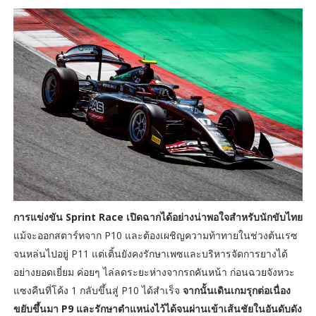
การแข่งขัน Sprint Race เปิดฉากได้อย่างน่าพอใจสำหรับนักขับไทย
แม้จะออกสตาร์ทจาก P10 และต้องเผชิญความท้าทายในช่วงต้นเรซ
จนหล่นไปอยู่ P11 แต่เติ้นยังคงรักษาเพซและบริหารจัดการยางได้
อย่างยอดเยี่ยม ค่อยๆ ไล่ลดระยะห่างจากรถคันหน้า ก่อนฉวยจังหวะ
แซงคืนที่โค้ง 1 กลับขึ้นสู่ P10 ได้สำเร็จ
จากนั้นเดินเกมรุกต่อเนื่อง
ขยับขึ้นมา P9 และรักษาตำแหน่งไว้ได้จนผ่านเข้าเส้นชัยในอันดับดัง