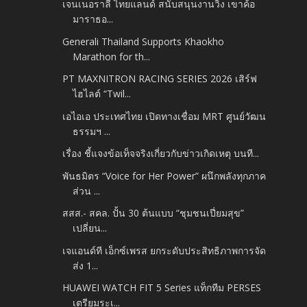
เจนเนอราลี่ ไทยแลนด์ สนับสนุนงานวิ่ง เขาค้อ
มาราธอ...
Generali Thailand Supports Khaokho
Marathon for th...
PT MAXNITRON RACING SERIES 2026 เสิร์ฟ
ไฮไลต์ “Twil...
เอไอเอ ประเทศไทย เปิดทางเชื่อม MRT ศูนย์วัฒน
ธรรมฯ ...
เรื่อง ชี้แจงข้อเท็จจริงเกี่ยวกับข่าวเกิดเหตุ บนที...
พันธมิตร “Voice for Her Power” ผนึกพลังทุกภาค
ส่วน ...
สสส.- สคล. ปั้น 30 ต้นแบบ “ชุมชนเปี่ยมสุข”
เปลี่ยน...
เจแอนด์ที เอ็กซ์เพรส ยกระดับประสิทธิภาพการจัด
ส่ง 1...
HUAWEI WATCH FIT 5 Series แท็กทีม PERSES
เตรียมระเ...