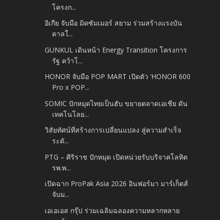
โครงก...
อิเกีย จับมือ มิดซัมเมอร์ สยาม ร่วมสร้างแรงบัน
ดาลใ...
GUNKUL เดินหน้า Energy Transition โครงการ
รัฐ คว้าโ...
HONOR จับมือ POP MART เปิดตัว ‘HONOR 600
Pro x POP...
SOMIC ปักหมุดไทยเป็นฮับ ขยายตลาดเอเชีย ดัน
เทคโนโลย...
วิสัยทัศน์ที่สร้างการเปลี่ยนแปลง สู่ความสำเร็จ
ระดั...
PTG – ศิริราช ปักหมุด เปิดหน่วยรับบริจาคโลหิต
รพ.พ...
เปิดฉาก ProPak Asia 2026 อินฟอร์มา มาร์เก็ตส์
จับม...
เอเอเอส กรุ๊ป ร่วมเฉลิมฉลองความหลากหลาย