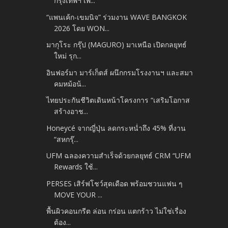
กรุงเทพฯ เพ...
“แพนเค้ก-เขมนิจ” ร่วมงาน WAVE BANGKOK
2026 โดย WON...
มากุโระ กรุ๊ป (MAGURO) มาเหนือ เปิดกลยุทธ์
ใหม่ รุก...
อินฟอร์มา มาร์เก็ตส์ ผนึกกรมโรงงานฯ และสมา
คมหม้อน้...
ไทยประกันชีวิตเดินหน้าโครงการ “เสริมโอกาส
สร้างอาช...
Honeycé จากญี่ปุ่น ลดกระหน่ำถึง 45% ที่งาน
“สหกรุ๊...
UFM ฉลองความสำเร็จด้วยกลยุทธ์ CRM “UFM
Rewards ใช้...
PERSES เสิร์ฟโชว์สุดเดือด พร้อมชวนแฟน ๆ
MOVE YOUR ...
พื้นผิวคอนกรีต ล่อน กร่อน แตกร้าว ไม่ใช่เรื่อง
ต้อง...