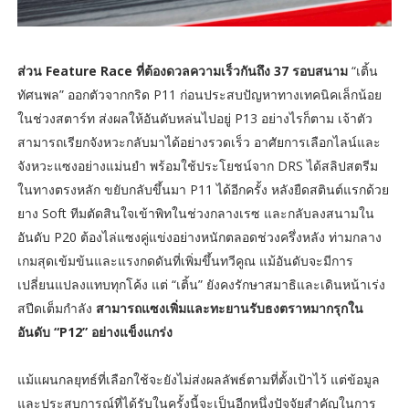
ส่วน Feature Race ที่ต้องดวลความเร็วกันถึง 37 รอบสนาม
“เติ้น
ทัศนพล” ออกตัวจากกริด P11 ก่อนประสบปัญหาทางเทคนิคเล็กน้อย
ในช่วงสตาร์ท ส่งผลให้อันดับหล่นไปอยู่ P13 อย่างไรก็ตาม เจ้าตัว
สามารถเรียกจังหวะกลับมาได้อย่างรวดเร็ว อาศัยการเลือกไลน์และ
จังหวะแซงอย่างแม่นยำ พร้อมใช้ประโยชน์จาก DRS ได้สลิปสตรีม
ในทางตรงหลัก ขยับกลับขึ้นมา P11 ได้อีกครั้ง หลังยืดสตินต์แรกด้วย
ยาง Soft ทีมตัดสินใจเข้าพิทในช่วงกลางเรซ และกลับลงสนามใน
อันดับ P20 ต้องไล่แซงคู่แข่งอย่างหนักตลอดช่วงครึ่งหลัง ท่ามกลาง
เกมสุดเข้มข้นและแรงกดดันที่เพิ่มขึ้นทวีคูณ แม้อันดับจะมีการ
เปลี่ยนแปลงแทบทุกโค้ง แต่ “เติ้น” ยังคงรักษาสมาธิและเดินหน้าเร่ง
สปีดเต็มกำลัง
สามารถแซงเพิ่มและทะยานรับธงตราหมากรุกใน
อันดับ “P12” อย่างแข็งแกร่ง
แม้แผนกลยุทธ์ที่เลือกใช้จะยังไม่ส่งผลลัพธ์ตามที่ตั้งเป้าไว้ แต่ข้อมูล
และประสบการณ์ที่ได้รับในครั้งนี้จะเป็นอีกหนึ่งปัจจัยสำคัญในการ