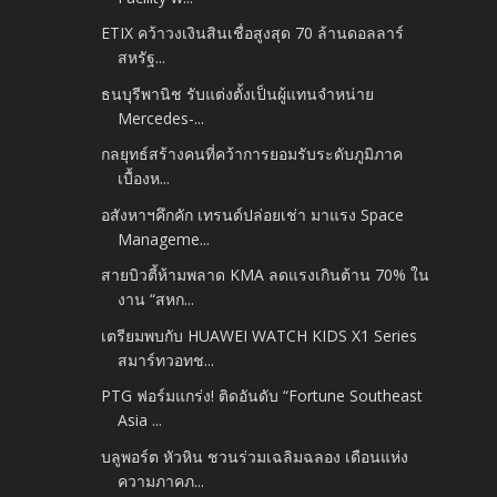
ETIX คว้าวงเงินสินเชื่อสูงสุด 70 ล้านดอลลาร์
สหรัฐ...
ธนบุรีพานิช รับแต่งตั้งเป็นผู้แทนจำหน่าย
Mercedes-...
กลยุทธ์สร้างคนที่คว้าการยอมรับระดับภูมิภาค
เบื้องห...
อสังหาฯคึกคัก เทรนด์ปล่อยเช่า มาแรง Space
Manageme...
สายบิวตี้ห้ามพลาด KMA ลดแรงเกินต้าน 70% ใน
งาน “สหก...
เตรียมพบกับ HUAWEI WATCH KIDS X1 Series
สมาร์ทวอทช...
PTG ฟอร์มแกร่ง! ติดอันดับ “Fortune Southeast
Asia ...
บลูพอร์ต หัวหิน ชวนร่วมเฉลิมฉลอง เดือนแห่ง
ความภาคภ...