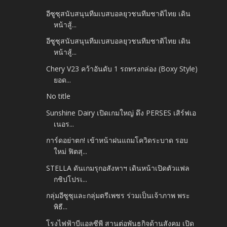
อีซูซุสนับสนุนทีมเบสบอลยุวชนทีมชาติไทย เดิน
หน้าสู้...
อีซูซุสนับสนุนทีมเบสบอลยุวชนทีมชาติไทย เดิน
หน้าสู้...
Chery V23 คว้าอันดับ 1 รถทรงกล่อง (Boxy Style)
ยอด...
No title
Sunshine Dairy เปิดเกมใหญ่ ดึง PERSES เสิร์ฟเอ
เนอร...
การ์ดอย่าตก! เข้าหน้าฝนแถมโควิดระบาด รอบ
ใหม่ ฟิตสุ...
STELLA ดันเกมรุกอสังหาฯ เดินหน้าเปิดตัวแฟล
กชิปโปรเ...
กลุ่มอีซูซุและกลุ่มตรีเพชร ร่วมเป็นเจ้าภาพ พระ
พิธี...
โรงไฟฟ้าบีแอลซีพี สานต่อพันธกิจด้านสังคม เปิด