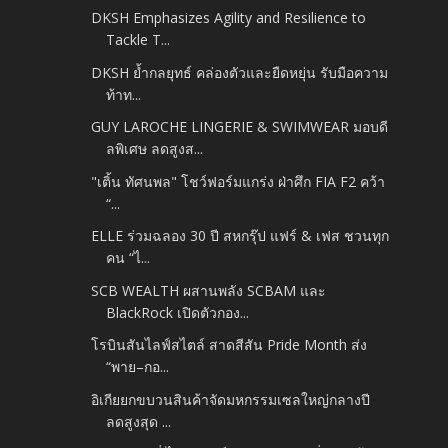
DKSH Emphasizes Agility and Resilience to
Tackle T...
DKSH ย้ำกลยุทธ์ คล่องตัวและยืดหยุ่น รับมือความ
ท้าท...
GUY LAROCHE LINGERIE & SWIMWEAR มอบดี
ลพิเศษ ลดสูงส...
"เติ้น ทัศนพล" โชว์ฟอร์มแกร่ง ฝ่าศึก FIA F2 คว้า
“...
ELLE ร่วมฉลอง 30 ปี สหกรุ๊ป แฟร์ & เฟส ชวนทุก
คน “ไ...
SCB WEALTH ผสานพลัง SCBAM และ
BlackRock เปิดตัวกอง...
โรบินสันไลฟ์สไตล์ สาดสีสัน Pride Month ส่ง
“พาย–กอ...
อิเกียยกขบวนสินค้าจัดมหกรรมเซลใหญ่กลางปี
ลดสูงสุด ...