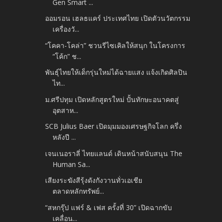
Gen Smart ...
ออมรอน เฮลธแคร์ ประเทศไทย เปิดตัวนวัตกรรม
เครื่องวั...
“โคคา-โคล่า” ชวนรีไซเคิลให้สนุก ในโครงการ
“โค้ก” ช...
พันธุ์ไทยให้เด็กรุ่นใหม่ได้ฉายแสง แจ้งเกิดศิลปิน
ไท...
ม.ศรีปทุม เปิดหลักสูตรใหม่ ปั้นทักษะอนาคตสู่
อุตสาห...
SCB Julius Baer เปิดมุมมองเศรษฐกิจโลก ครึ่ง
หลังปี ...
เจนเนอราลี่ ไทยแลนด์ เดินหน้าสนับสนุน The
Human Sa...
เสียงระฆังสีรุ้งดังกังวานทั่วเอเชีย
ตลาดหลักทรัพย์...
“สหกรุ๊ป แฟร์ & เฟส ครั้งที่ 30” เปิดฉากขับ
เคลื่อน...