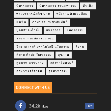
นิทรรศการ
นิทรรศการ งานมหกรรม
บันเทิง
พระราชกรณียกิจ ร.10
พลังงาน สิ่งแวดล้อม
แฟชั่น
ภาพข่าวประชาสัมพันธ์
มูลนิธิป่อเต็กตึ๊ง
ยนตรกรร
ยนตรกรรม
ราชการ องค์การมหาชน
วิทยาศาสตร์ เทคโนโลยี นวัตกรรม
สังคม
สังคม ศิลปะ วัฒนธรรม
สุขภาพ
สุขภาพ ความงาม
อสังหาริมทรัพย์
อาหาร เครื่องดื่ม
อุตสาหกรรม
CONNECT WITH US
34.2k
Like
likes