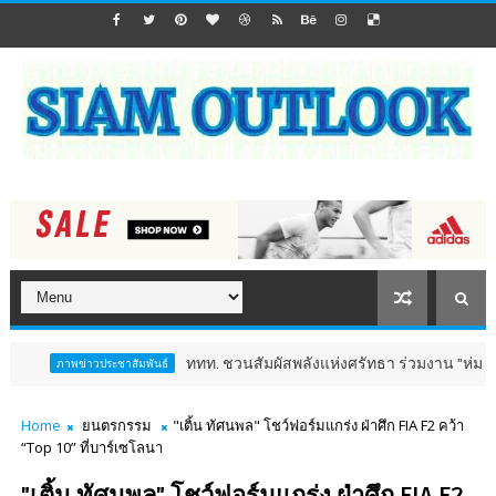
ททท. ชวนสัมผัสพลังแห่งศรัทธา ร่วมงาน "ห่มผ้าหลวงปู่ทวด คร
ข่าวประชาสัมพันธ์
Home
ยนตรกรรม
"เติ้น ทัศนพล" โชว์ฟอร์มแกร่ง ฝ่าศึก FIA F2 คว้า
“Top 10” ที่บาร์เซโลนา