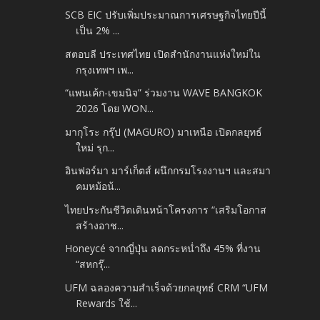
SCB EIC ปรับเพิ่มประมาณการเศรษฐกิจไทยปีนี้
เป็น 2% ...
สตอบลี ประเทศไทย เปิดสำนักงานแห่งใหม่ใน
กรุงเทพฯ เพ...
“แพนเค้ก-เขมนิจ” ร่วมงาน WAVE BANGKOK
2026 โดย WON...
มากุโระ กรุ๊ป (MAGURO) มาเหนือ เปิดกลยุทธ์
ใหม่ รุก...
อินฟอร์มา มาร์เก็ตส์ ผนึกกรมโรงงานฯ และสมา
คมหม้อน้...
ไทยประกันชีวิตเดินหน้าโครงการ “เสริมโอกาส
สร้างอาช...
Honeycé จากญี่ปุ่น ลดกระหน่ำถึง 45% ที่งาน
“สหกรุ๊...
UFM ฉลองความสำเร็จด้วยกลยุทธ์ CRM “UFM
Rewards ใช้...