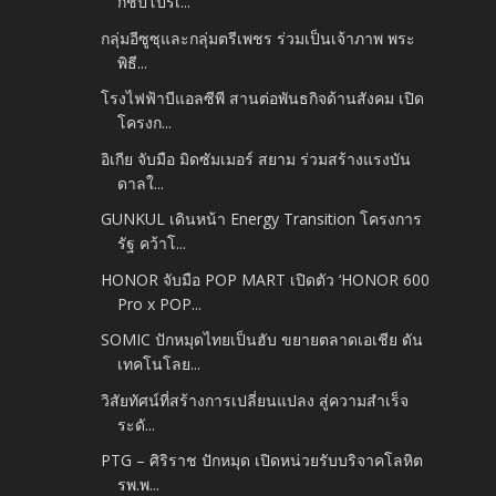
กชิปโปรเ...
กลุ่มอีซูซุและกลุ่มตรีเพชร ร่วมเป็นเจ้าภาพ พระ
พิธี...
โรงไฟฟ้าบีแอลซีพี สานต่อพันธกิจด้านสังคม เปิด
โครงก...
อิเกีย จับมือ มิดซัมเมอร์ สยาม ร่วมสร้างแรงบัน
ดาลใ...
GUNKUL เดินหน้า Energy Transition โครงการ
รัฐ คว้าโ...
HONOR จับมือ POP MART เปิดตัว ‘HONOR 600
Pro x POP...
SOMIC ปักหมุดไทยเป็นฮับ ขยายตลาดเอเชีย ดัน
เทคโนโลย...
วิสัยทัศน์ที่สร้างการเปลี่ยนแปลง สู่ความสำเร็จ
ระดั...
PTG – ศิริราช ปักหมุด เปิดหน่วยรับบริจาคโลหิต
รพ.พ...