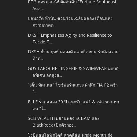
PTG ฟอร์มแกร่ง! ติดอันดับ “Fortune Southeast
Asia ...
บลูพอร์ต หัวหิน ชวนร่วมเฉลิมฉลอง เดือนแห่ง
ความภาคภ...
DKSH Emphasizes Agility and Resilience to
Tackle T...
DKSH ย้ำกลยุทธ์ คล่องตัวและยืดหยุ่น รับมือความ
ท้าท...
GUY LAROCHE LINGERIE & SWIMWEAR มอบดี
ลพิเศษ ลดสูงส...
"เติ้น ทัศนพล" โชว์ฟอร์มแกร่ง ฝ่าศึก FIA F2 คว้า
“...
ELLE ร่วมฉลอง 30 ปี สหกรุ๊ป แฟร์ & เฟส ชวนทุก
คน “ไ...
SCB WEALTH ผสานพลัง SCBAM และ
BlackRock เปิดตัวกอง...
โรบินสันไลฟ์สไตล์ สาดสีสัน Pride Month ส่ง