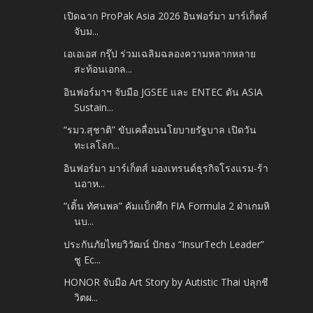
เปิดฉาก ProPak Asia 2026 อินฟอร์มา มาร์เก็ตส์
จับม...
เอเอเอส กรุ๊ป ร่วมเฉลิมฉลองความหลากหลาย
สะท้อนเอกล...
อินฟอร์มาฯ จับมือ JGSEE และ ENTEC ดัน ASIA
Sustain...
“รมว.สุชาติ” ขับเคลื่อนนโยบายรัฐบาล เปิดวัน
ทะเลโลก...
อินฟอร์มา มาร์เก็ตส์ มองเทรนด์ธุรกิจโรงแรม-ร้า
นอาห...
“เติ้น ทัศนพล” คัมแบ็กศึก FIA Formula 2 ฝ่าเกมหิ
นบ...
ประกันภัยไทยวิวัฒน์ ปักธง “InsurTech Leader”
ชู Ec...
HONOR จับมือ Art Story by Autistic Thai ปลุกชี
วิตผ...