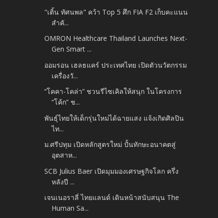
"เติ้น ทัศนพล" คว้า Top 5 ศึก FIA F2 เก็บคะแนน
สำคั...
OMRON Healthcare Thailand Launches Next-
Gen Smart ...
ออมรอน เฮลธแคร์ ประเทศไทย เปิดตัวนวัตกรรม
เครื่องวั...
“โคคา-โคล่า” ชวนรีไซเคิลให้สนุก ในโครงการ
“โค้ก” ช...
พันธุ์ไทยให้เด็กรุ่นใหม่ได้ฉายแสง แจ้งเกิดศิลปิน
ไท...
ม.ศรีปทุม เปิดหลักสูตรใหม่ ปั้นทักษะอนาคตสู่
อุตสาห...
SCB Julius Baer เปิดมุมมองเศรษฐกิจโลก ครึ่ง
หลังปี ...
เจนเนอราลี่ ไทยแลนด์ เดินหน้าสนับสนุน The
Human Sa...