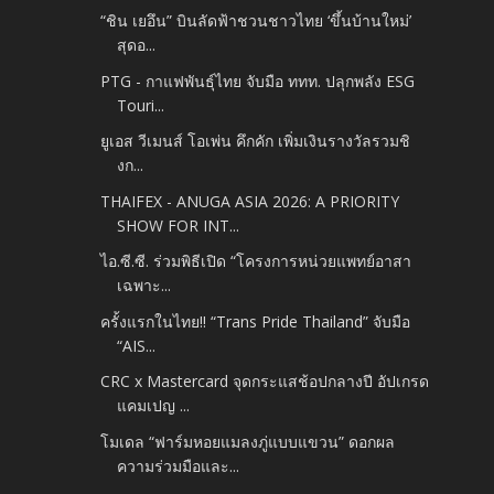
“ชิน เยอึน” บินลัดฟ้าชวนชาวไทย ‘ขึ้นบ้านใหม่’
สุดอ...
PTG - กาแฟพันธุ์ไทย จับมือ ททท. ปลุกพลัง ESG
Touri...
ยูเอส วีเมนส์ โอเพ่น คึกคัก เพิ่มเงินรางวัลรวมชิ
งก...
THAIFEX - ANUGA ASIA 2026: A PRIORITY
SHOW FOR INT...
ไอ.ซี.ซี. ร่วมพิธีเปิด “โครงการหน่วยแพทย์อาสา
เฉพาะ...
ครั้งแรกในไทย!! “Trans Pride Thailand” จับมือ
“AIS...
CRC x Mastercard จุดกระแสช้อปกลางปี อัปเกรด
แคมเปญ ...
โมเดล “ฟาร์มหอยแมลงภู่แบบแขวน” ดอกผล
ความร่วมมือและ...