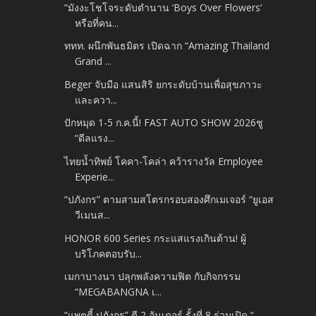
“มังงะโชโจระดับตำนาน ‘Boys Over Flowers’
หรือที่คน...
ททท. ผนึกพันธมิตร เปิดฉาก “Amazing Thailand
Grand ...
Beger จับมือ แสนสิริ ยกระดับบ้านเพื่อสุขภาวะ
และควา...
ปักหมุด 1-5 ก.ค.นี้! FAST AUTO SHOW 2026ชู
“ดีลแรง...
ไทยน้ำทิพย์ โคคา-โคล่า คว้ารางวัล Employee
Experie...
“ปภังกร” ตามสามสโตรกรอบสองศึกเมเจอร์ “ยูเอส
วีเมนส...
HONOR 600 Series กระแสแรงเกินต้าน! ผู้
บริโภคตอบรับ...
เมกาบางนา ปลุกพลังความฟิต กับกิจกรรม
“MEGABANGNA เ...
“แพตตี้ ปภังกร” ตี 2 อันเดอร์ รั้งที่ 8 ร่วมเปิด “...