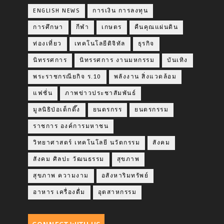
ENGLISH NEWS
การเงิน การลงทุน
การศึกษา
กีฬา
เกษตร
คืนคุณแผ่นดิน
ท่องเที่ยว
เทคโนโลยีดิจิทัล
ธุรกิจ
นิทรรศการ
นิทรรศการ งานมหกรรม
บันเทิง
พระราชกรณียกิจ ร.10
พลังงาน สิ่งแวดล้อม
แฟชั่น
ภาพข่าวประชาสัมพันธ์
มูลนิธิป่อเต็กตึ๊ง
ยนตรกรร
ยนตรกรรม
ราชการ องค์การมหาชน
วิทยาศาสตร์ เทคโนโลยี นวัตกรรม
สังคม
สังคม ศิลปะ วัฒนธรรม
สุขภาพ
สุขภาพ ความงาม
อสังหาริมทรัพย์
อาหาร เครื่องดื่ม
อุตสาหกรรม