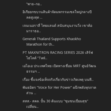
“พาย–กอ...
อิเกียยกขบวนสินค้าจัดมหกรรมเซลใหญ่กลางปี
ลดสูงสุด ...
เจนเนอราลี่ ไทยแลนด์ สนับสนุนงานวิ่ง เขาค้อ
มาราธอ...
Generali Thailand Supports Khaokho
Marathon for th...
PT MAXNITRON RACING SERIES 2026 เสิร์ฟ
ไฮไลต์ “Twil...
เอไอเอ ประเทศไทย เปิดทางเชื่อม MRT ศูนย์วัฒน
ธรรมฯ ...
เรื่อง ชี้แจงข้อเท็จจริงเกี่ยวกับข่าวเกิดเหตุ บนที...
พันธมิตร “Voice for Her Power” ผนึกพลังทุกภาค
ส่วน ...
สสส.- สคล. ปั้น 30 ต้นแบบ “ชุมชนเปี่ยมสุข”
เปลี่ยน...