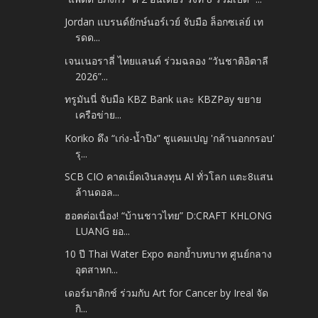
Jordan แบรนด์ยักษ์นอร์เวย์ จับมือ ล็อกซเล่ย์ เท
รดด...
เจนเนอราลี่ ไทยแลนด์ ร่วมฉลอง “วันชาติอิตาลี
2026”...
ทรูมันนี่ จับมือ KBZ Bank และ KBZPay ขยาย
เครือข่าย...
Koriko ดึง “เก่ง-น้ำปิง” ชูแคมเปญ 'กล้านอกกรอบ'
รุ...
SCB CIO คาดเม็ดเงินลงทุน AI ทั่วโลก แตะ8แสน
ล้านดอล...
ฮอตต่อเนื่อง! “บ้านชาวไทย” D:CRAFT KHLONG
LUANG ยอ...
10 ปี Thai Water Expo ตอกย้ำบทบาท ศูนย์กลาง
อุตสาหก...
เดอร์มาติกช์ ร่วมกับ Art for Cancer by Ireal จัด
กิ...