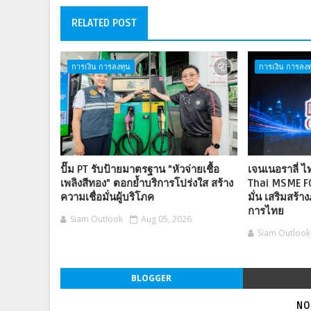
RELATED POST
การเงิน การลงทุน
การเงิน การลงท
ปั๊ม PT รับป้ายมาตรฐาน "หัวจ่ายเชื้อ
เจนเนอราลี่ 
เพลิงสีทอง" ตอกย้ำบริการโปร่งใส สร้าง
Thai MSME F
ความเชื่อมั่นผู้บริโภค
มั่น เสริมสร้าง
การไทย
Siam Outlook
Aug 05, 2026
Siam Outlook
BLOGGER
NO