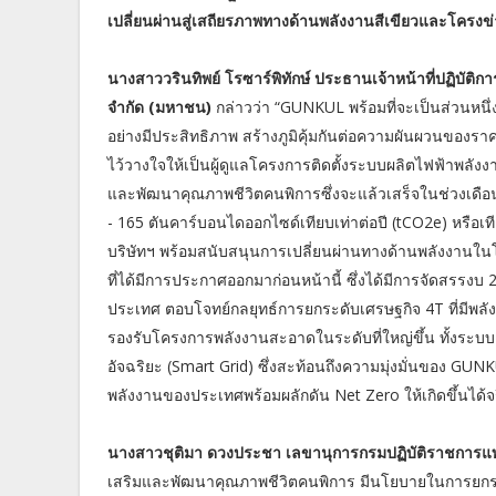
เปลี่ยนผ่านสู่เสถียรภาพทางด้านพลังงานสีเขียวและโครง
นางสาววรินทิพย์ โรซาร์พิทักษ์ ประธานเจ้าหน้าที่ปฏิบัติการ
จำกัด (มหาชน)
กล่าวว่า “GUNKUL พร้อมที่จะเป็นส่วนหน
อย่างมีประสิทธิภาพ สร้างภูมิคุ้มกันต่อความผันผวนของราค
ไว้วางใจให้เป็นผู้ดูแลโครงการติดตั้งระบบผลิตไฟฟ้าพลังง
และพัฒนาคุณภาพชีวิตคนพิการซึ่งจะแล้วเสร็จในช่วงเด
- 165 ตันคาร์บอนไดออกไซด์เทียบเท่าต่อปี (tCO2e) หรือเท
บริษัทฯ พร้อมสนับสนุนการเปลี่ยนผ่านทางด้านพลังงานใ
ที่ได้มีการประกาศออกมาก่อนหน้านี้ ซึ่งได้มีการจัดสรร
ประเทศ ตอบโจทย์กลยุทธ์การยกระดับเศรษฐกิจ 4T ที่มีพลั
รองรับโครงการพลังงานสะอาดในระดับที่ใหญ่ขึ้น ทั้งระบ
อัจฉริยะ (Smart Grid) ซึ่งสะท้อนถึงความมุ่งมั่นของ 
พลังงานของประเทศพร้อมผลักดัน Net Zero ให้เกิดขึ้นได้จร
นางสาวชุติมา ดวงประชา เลขานุการกรมปฏิบัติราชการแท
เสริมและพัฒนาคุณภาพชีวิตคนพิการ มีนโยบายในการยกระ