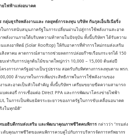
ข่ายไฟฟ้าแห่งอนาคต
 กลุ่มธุรกิจพลังงานและ กลยุทธ์การลงทุน บริษัท กันกุลเอ็นจิเนียริ่ง
ึ่งในการสนับสนุนภาครัฐในการเปลี่ยนผ่านไปสู่การใช้พลังงานสะอาด
าพลังงานภายใต้บริบทความท้าทายในปัจจุบัน ทั้งนี้บริษัทฯ ได้รับความ
านแสงอาทิตย์ (Solar Rooftop) ให้กับอาคารที่ทำการใหม่กรมส่งเสริม
ือนสิงหาคม คาดการณ์สามารถช่วยลดการปล่อยก๊าซเรือนกระจกได้ 150
ียบเท่ากับการปลูกต้นไม้ขนาดใหญ่กว่า 10,000 – 15,000 ต้นต่อปี
นโครงการภาครัฐอย่างเป็นรูปธรรม สอดรับกับทิศทางการลงทุนตาม พรก.
งบ 200,000 ล้านบาทในการเพิ่มประสิทธิภาพในการใช้พลังงานของ
งงานสะอาดเป็นหัวใจสำคัญ ทั้งนี้บริษัทฯ เตรียมขยายขีดความสามารถ
บแบตเตอรี่ การเชื่อมต่อ Direct PPA และการพัฒนาโครงข่ายไฟฟ้า
GUNKUL ในการเป็นพันธมิตรระยะยาวของภาครัฐในการขับเคลื่อนอนาคต
ิงในทุกมิติ”
นอธิบดีกรมส่งเสริม และพัฒนาคุณภาพชีวิตคนพิการ
กล่าวว่า “กรมส่ง
ดับคุณภาพชีวิตของคนพิการควบคู่ไปกับการบริหารจัดการทรัพยากร