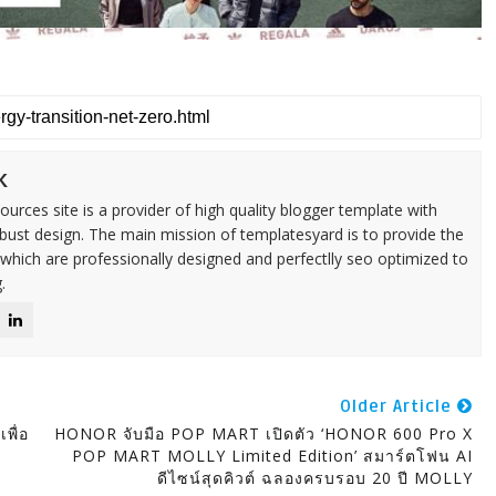
k
urces site is a provider of high quality blogger template with
ust design. The main mission of templatesyard is to provide the
 which are professionally designed and perfectlly seo optimized to
.
Older Article
พื่อ
HONOR จับมือ POP MART เปิดตัว ‘HONOR 600 Pro X
POP MART MOLLY Limited Edition’ สมาร์ตโฟน AI
ดีไซน์สุดคิวต์ ฉลองครบรอบ 20 ปี MOLLY