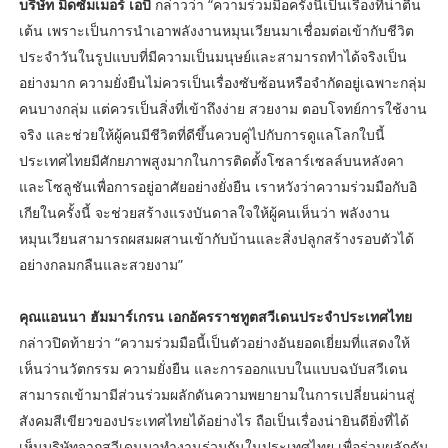
บริษัท มิดซัมเมอร์ เอบี
กล่าวว่า “ความร่วมมือครั้งนี้เป็นเรื่องที่น่าตื่น
เต้น เพราะเป็นการนำเอาพลังงานหมุนเวียนมาเชื่อมต่อเข้ากับชีวิต
ประจำวันในรูปแบบที่มีความเป็นมนุษย์และสามารถทำได้จริงเป็น
อย่างมาก ความยั่งยืนไม่ควรเป็นเรื่องซับซ้อนหรือจำกัดอยู่เฉพาะกลุ่ม
คนบางกลุ่ม แต่ควรเป็นสิ่งที่เข้าถึงง่าย สวยงาม ตอบโจทย์การใช้งาน
จริง และช่วยให้ผู้คนมีชีวิตที่ดีขึ้นควบคู่ไปกับการดูแลโลกใบนี้
ประเทศไทยมีศักยภาพสูงมากในการติดตั้งโซลาร์เซลล์บนหลังคา
และโซลูชันเพื่อการอยู่อาศัยอย่างยั่งยืน เราหวังว่าความร่วมมือกับอิ
เกียในครั้งนี้ จะช่วยสร้างแรงบันดาลใจให้ผู้คนเห็นว่า พลังงาน
หมุนเวียนสามารถผสมผสานเข้ากับบ้านและสิ่งปลูกสร้างรอบตัวได้
อย่างกลมกลืนและสวยงาม”
คุณแอนนา ฮัมมาร์เกรน เอกอัครราชทูตสวีเดนประจำประเทศไทย
กล่าวปิดท้ายว่า “ความร่วมมือนี้เป็นตัวอย่างอันยอดเยี่ยมที่แสดงให้
เห็นว่านวัตกรรม ความยั่งยืน และการออกแบบในแบบฉบับสวีเดน
สามารถเข้ามามีส่วนร่วมผลักดันความพยายามในการเปลี่ยนผ่านสู่
สังคมสีเขียวของประเทศไทยได้อย่างไร ถือเป็นเรื่องน่ายินดียิ่งที่ได้
เห็นบริษัทจากสวีเดนมาทำงานร่วมกันในประเทศไทย เพื่อร่วมผลักดัน