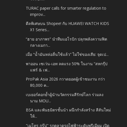
TURAC paper calls for smarter regulation to
improv...
ดีลพิเศษบน Shopee! กับ HUAWEI WATCH KIDS
X1 Series...
“ฮาย อาภาพร” นำทีมแอโรบิก ปลุกพลังความฟิต
กลางเมกา...
เมื่อ “น้ำมันหล่อลื่นใช้แล้ว” ไม่ใช่ของเสีย: จุดเป...
พาออน เซเว่น-เอท ลดแรง 50% ในงาน “สหกรุ๊ป
แฟร์ & เฟ...
ProPak Asia 2026 กวาดยอดผู้เข้าชมงาน กว่า
80,000 ค...
เบเยอร์ตอกย้ำผู้นำนวัตกรรมสีรักษ์โลก ร่วมลง
นาม MOU...
BSA และพันธมิตรชั้นนำ ผนึกกำลังสร้าง สีสันใหม่
ให้...
"เมโทร กรุ๊ป" รุกตลาดรถไฟฟ้าระดับพรีเมียม เปิด