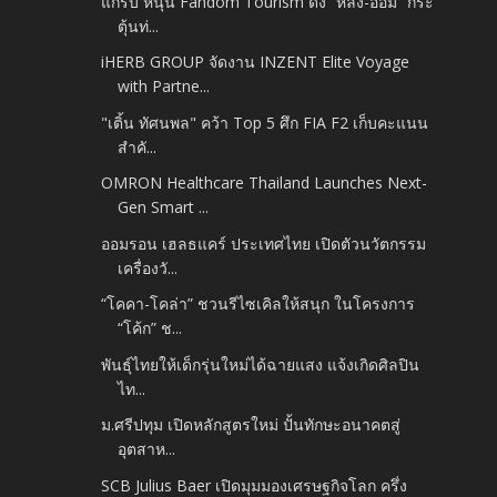
แกร็บ หนุน Fandom Tourism ดึง “หลิง-ออม” กระ
ตุ้นท่...
iHERB GROUP จัดงาน INZENT Elite Voyage
with Partne...
"เติ้น ทัศนพล" คว้า Top 5 ศึก FIA F2 เก็บคะแนน
สำคั...
OMRON Healthcare Thailand Launches Next-
Gen Smart ...
ออมรอน เฮลธแคร์ ประเทศไทย เปิดตัวนวัตกรรม
เครื่องวั...
“โคคา-โคล่า” ชวนรีไซเคิลให้สนุก ในโครงการ
“โค้ก” ช...
พันธุ์ไทยให้เด็กรุ่นใหม่ได้ฉายแสง แจ้งเกิดศิลปิน
ไท...
ม.ศรีปทุม เปิดหลักสูตรใหม่ ปั้นทักษะอนาคตสู่
อุตสาห...
SCB Julius Baer เปิดมุมมองเศรษฐกิจโลก ครึ่ง