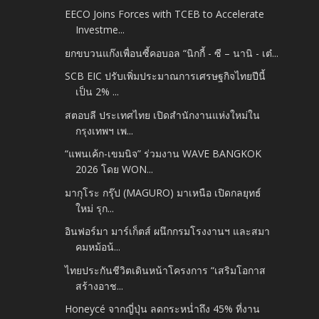
EECO Joins Forces with TCEB to Accelerate
Investme...
ยกขบวนแก๊งเพื่อนซี้คอบอล “นิกกี้ - ซี – นานิ - เต๋...
SCB EIC ปรับเพิ่มประมาณการเศรษฐกิจไทยปีนี้
เป็น 2% ...
สตอบลี ประเทศไทย เปิดสำนักงานแห่งใหม่ใน
กรุงเทพฯ เพ...
“แพนเค้ก-เขมนิจ” ร่วมงาน WAVE BANGKOK
2026 โดย WON...
มากุโระ กรุ๊ป (MAGURO) มาเหนือ เปิดกลยุทธ์
ใหม่ รุก...
อินฟอร์มา มาร์เก็ตส์ ผนึกกรมโรงงานฯ และสมา
คมหม้อน้...
ไทยประกันชีวิตเดินหน้าโครงการ “เสริมโอกาส
สร้างอาช...
Honeycé จากญี่ปุ่น ลดกระหน่ำถึง 45% ที่งาน