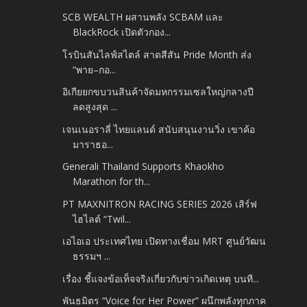
SCB WEALTH ผสานพลัง SCBAM และ
BlackRock เปิดตัวกอง...
โรบินสันไลฟ์สไตล์ สาดสีสัน Pride Month ส่ง
“พาย–กอ...
อิเกียยกขบวนสินค้าจัดมหกรรมเซลใหญ่กลางปี
ลดสูงสุด ...
เจนเนอราลี่ ไทยแลนด์ สนับสนุนงานวิ่ง เขาค้อ
มาราธอ...
Generali Thailand Supports Khaokho
Marathon for th...
PT MAXNITRON RACING SERIES 2026 เสิร์ฟ
ไฮไลต์ “Twil...
เอไอเอ ประเทศไทย เปิดทางเชื่อม MRT ศูนย์วัฒน
ธรรมฯ ...
เรื่อง ชี้แจงข้อเท็จจริงเกี่ยวกับข่าวเกิดเหตุ บนที...
พันธมิตร “Voice for Her Power” ผนึกพลังทุกภาค