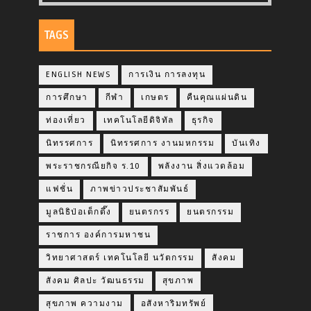
TAGS
ENGLISH NEWS
การเงิน การลงทุน
การศึกษา
กีฬา
เกษตร
คืนคุณแผ่นดิน
ท่องเที่ยว
เทคโนโลยีดิจิทัล
ธุรกิจ
นิทรรศการ
นิทรรศการ งานมหกรรม
บันเทิง
พระราชกรณียกิจ ร.10
พลังงาน สิ่งแวดล้อม
แฟชั่น
ภาพข่าวประชาสัมพันธ์
มูลนิธิป่อเต็กตึ๊ง
ยนตรกรร
ยนตรกรรม
ราชการ องค์การมหาชน
วิทยาศาสตร์ เทคโนโลยี นวัตกรรม
สังคม
สังคม ศิลปะ วัฒนธรรม
สุขภาพ
สุขภาพ ความงาม
อสังหาริมทรัพย์