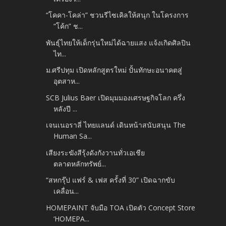
“โคคา-โคล่า” ชวนรีไซเคิลให้สนุก ในโครงการ
“โค้ก” ช...
พันธุ์ไทยให้เด็กรุ่นใหม่ได้ฉายแสง แจ้งเกิดศิลปิน
ไท...
ม.ศรีปทุม เปิดหลักสูตรใหม่ ปั้นทักษะอนาคตสู่
อุตสาห...
SCB Julius Baer เปิดมุมมองเศรษฐกิจโลก ครึ่ง
หลังปี ...
เจนเนอราลี่ ไทยแลนด์ เดินหน้าสนับสนุน The
Human Sa...
เสียงระฆังสีรุ้งดังกังวานทั่วเอเชีย
ตลาดหลักทรัพย์...
“สหกรุ๊ป แฟร์ & เฟส ครั้งที่ 30” เปิดฉากขับ
เคลื่อน...
HOMEPAINT จับมือ TOA เปิดตัว Concept Store
‘HOMEPA...