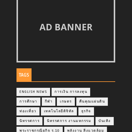
AD BANNER
TAGS
ENGLISH NEWS
การเงิน การลงทุน
การศึกษา
กีฬา
เกษตร
คืนคุณแผ่นดิน
ท่องเที่ยว
เทคโนโลยีดิจิทัล
ธุรกิจ
นิทรรศการ
นิทรรศการ งานมหกรรม
บันเทิง
พระราชกรณียกิจ ร.10
พลังงาน สิ่งแวดล้อม