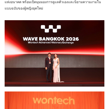
แห่งอนาคต พร้อมเปิดมุมมองการดูแลตัวเองและนิยามความงามใน
แบบฉบับของผู้หญิงยุคใหม่