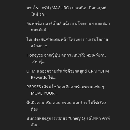
มากุโระ กรุ๊ป (MAGURO) มาเหนือ เปิดกลยุทธ์
ใหม่ รุก...
อินฟอร์มา มาร์เก็ตส์ ผนึกกรมโรงงานฯ และสมา
คมหม้อน้...
ไทยประกันชีวิตเดินหน้าโครงการ “เสริมโอกาส
สร้างอาช...
Honeycé จากญี่ปุ่น ลดกระหน่ำถึง 45% ที่งาน
“สหกรุ๊...
UFM ฉลองความสำเร็จด้วยกลยุทธ์ CRM “UFM
Rewards ใช้...
PERSES เสิร์ฟโชว์สุดเดือด พร้อมชวนแฟน ๆ
MOVE YOUR ...
พื้นผิวคอนกรีต ล่อน กร่อน แตกร้าว ไม่ใช่เรื่อง
ต้อง...
นับถอยหลังสู่การเปิดตัว “Chery Q รถไฟฟ้า คิวท์
เกิน...