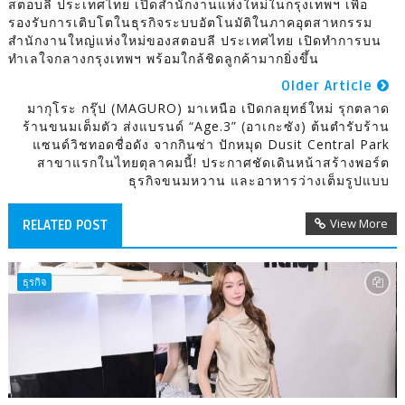
สตอบลี ประเทศไทย เปิดสำนักงานแห่งใหม่ในกรุงเทพฯ เพื่อ
รองรับการเติบโตในธุรกิจระบบอัตโนมัติในภาคอุตสาหกรรม
สำนักงานใหญ่แห่งใหม่ของสตอบลี ประเทศไทย เปิดทำการบน
ทำเลใจกลางกรุงเทพฯ พร้อมใกล้ชิดลูกค้ามากยิ่งขึ้น
Older Article
มากุโระ กรุ๊ป (MAGURO) มาเหนือ เปิดกลยุทธ์ใหม่ รุกตลาด
ร้านขนมเต็มตัว ส่งแบรนด์ “Age.3” (อาเกะซัง) ต้นตำรับร้าน
แซนด์วิชทอดชื่อดัง จากกินซ่า ปักหมุด Dusit Central Park
สาขาแรกในไทยตุลาคมนี้! ประกาศชัดเดินหน้าสร้างพอร์ต
ธุรกิจขนมหวาน และอาหารว่างเต็มรูปแบบ
View More
RELATED POST
ธุรกิจ