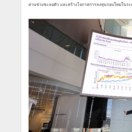
ผ่านช่วงชะลอตัว และสร้างโอกาสการลงทุนรอบใหม่ในระย