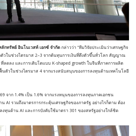
ทหลักทรัพย์ อินโนเวสท์ เอกซ์ จำกัด
กล่าวว่า “ทีมวิจัยประเมินว่าเศรษฐกิจ
วในช่วงไตรมาส 2–3 จากต้นทุนการเงินที่ตึงตัวขึ้นทั่วโลก สัญญาณ
ฐฯ ที่ลดลง และการเติบโตแบบ K-shaped growth ในจีนที่ภาคการผลิต
ฟื้นตัวในช่วงไตรมาส 4 จากแรงสนับสนุนของการลงทุนด้านเทคโนโลยี
2569 จาก 1.4% เป็น 1.6% จากแรงหนุนของการลงทุนภาคเอกชน
ด้าน AI รวมถึงมาตรการกระตุ้นเศรษฐกิจของภาครัฐ อย่างไรก็ตาม ต้อง
ทุนด้าน AI และการบังคับใช้มาตรา 301 ของสหรัฐอย่างใกล้ชิด