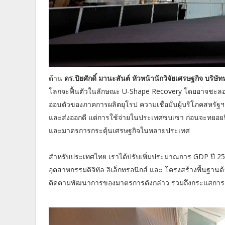
ด้าน
ดร.ปิยศักดิ์ มานะสันต์ หัวหน้านักวิจัยเศรษฐกิจ บริษั
โลกจะฟื้นตัวในลักษณะ U-Shape Recovery โดยอาจชะลอตั
อ่อนตัวของภาคการผลิตยุโรป ความเชื่อมั่นผู้บริโภคสหรั
และส่งออกดี แต่การใช้จ่ายในประเทศซบเซา ก่อนจะทยอย
และมาตรการกระตุ้นเศรษฐกิจในหลายประเทศ
สำหรับประเทศไทย เราได้ปรับเพิ่มประมาณการ GDP ปี 
อุตสาหกรรมดิจิทัล อิเล็กทรอนิกส์ และ โครงสร้างพื้นฐาน
ติดตามพัฒนาการของมาตรการดังกล่าว รวมถึงกระแสการลง