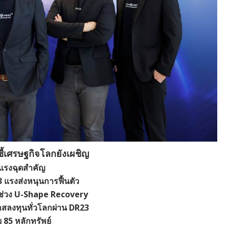
ี้เศรษฐกิจโลกยังเผชิญ
 แรงฉุดสำคัญ
 3 แรงส่งหนุนการฟื้นตัว
ช่วง U-Shape Recovery
าสลงทุนทั่วโลกผ่าน DR23
 85 หลักทรัพย์