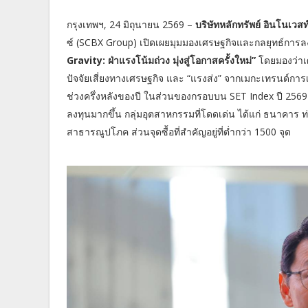
กรุงเทพฯ, 24 มิถุนายน 2569 –
บริษัทหลักทรัพย์ อินโนเวส
ซ์ (SCBX Group) เปิดเผยมุมมองเศรษฐกิจและกลยุทธ์การล
Gravity: ฝ่าแรงโน้มถ่วง มุ่งสู่โอกาสครั้งใหม่”
โดยมองว่าเศ
ปัจจัยเสี่ยงทางเศรษฐกิจ และ “แรงส่ง” จากเมกะเทรนด์กา
ช่วงครึ่งหลังของปี ในส่วนของกรอบบน SET Index ปี 2569 ป
ลงทุนมากขึ้น กลุ่มอุตสาหกรรมที่โดดเด่น ได้แก่ ธนาคาร ท่
สาธารณูปโภค ส่วนจุดซื้อที่สำคัญอยู่ที่ต่ำกว่า 1500 จุด