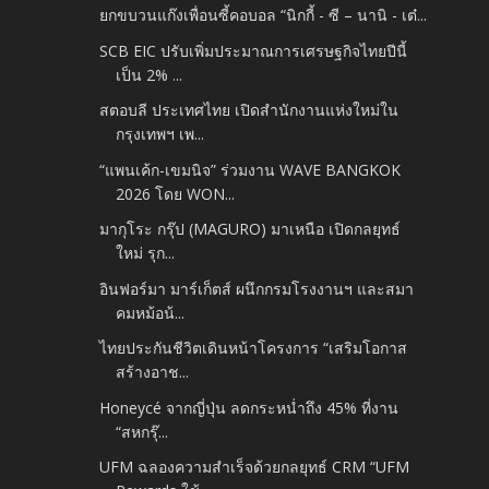
ยกขบวนแก๊งเพื่อนซี้คอบอล “นิกกี้ - ซี – นานิ - เต๋...
SCB EIC ปรับเพิ่มประมาณการเศรษฐกิจไทยปีนี้
เป็น 2% ...
สตอบลี ประเทศไทย เปิดสำนักงานแห่งใหม่ใน
กรุงเทพฯ เพ...
“แพนเค้ก-เขมนิจ” ร่วมงาน WAVE BANGKOK
2026 โดย WON...
มากุโระ กรุ๊ป (MAGURO) มาเหนือ เปิดกลยุทธ์
ใหม่ รุก...
อินฟอร์มา มาร์เก็ตส์ ผนึกกรมโรงงานฯ และสมา
คมหม้อน้...
ไทยประกันชีวิตเดินหน้าโครงการ “เสริมโอกาส
สร้างอาช...
Honeycé จากญี่ปุ่น ลดกระหน่ำถึง 45% ที่งาน
“สหกรุ๊...
UFM ฉลองความสำเร็จด้วยกลยุทธ์ CRM “UFM