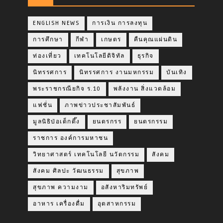
ENGLISH NEWS
การเงิน การลงทุน
การศึกษา
กีฬา
เกษตร
คืนคุณแผ่นดิน
ท่องเที่ยว
เทคโนโลยีดิจิทัล
ธุรกิจ
นิทรรศการ
นิทรรศการ งานมหกรรม
บันเทิง
พระราชกรณียกิจ ร.10
พลังงาน สิ่งแวดล้อม
แฟชั่น
ภาพข่าวประชาสัมพันธ์
มูลนิธิป่อเต็กตึ๊ง
ยนตรกรร
ยนตรกรรม
ราชการ องค์การมหาชน
วิทยาศาสตร์ เทคโนโลยี นวัตกรรม
สังคม
สังคม ศิลปะ วัฒนธรรม
สุขภาพ
สุขภาพ ความงาม
อสังหาริมทรัพย์
อาหาร เครื่องดื่ม
อุตสาหกรรม