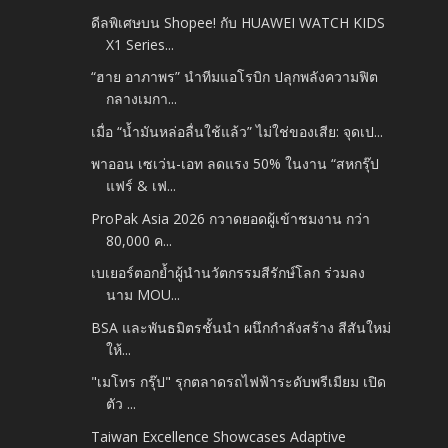
ดีลพิเศษบน Shopee! กับ HUAWEI WATCH KIDS
X1 Series...
“ฮาย อาภาพร” นำทีมแอโรบิก ปลุกพลังความฟิต
กลางเมกา...
เมื่อ “น้ำมันหล่อลื่นใช้แล้ว” ไม่ใช่ของเสีย: จุดเป...
พาออน เซเว่น-เอท ลดแรง 50% ในงาน “สหกรุ๊ป
แฟร์ & เฟ...
ProPak Asia 2026 กวาดยอดผู้เข้าชมงาน กว่า
80,000 ค...
เบเยอร์ตอกย้ำผู้นำนวัตกรรมสีรักษ์โลก ร่วมลง
นาม MOU...
BSA และพันธมิตรชั้นนำ ผนึกกำลังสร้าง สีสันใหม่
ให้...
"เมโทร กรุ๊ป" รุกตลาดรถไฟฟ้าระดับพรีเมียม เปิด
ตัว ...
Taiwan Excellence Showcases Adaptive