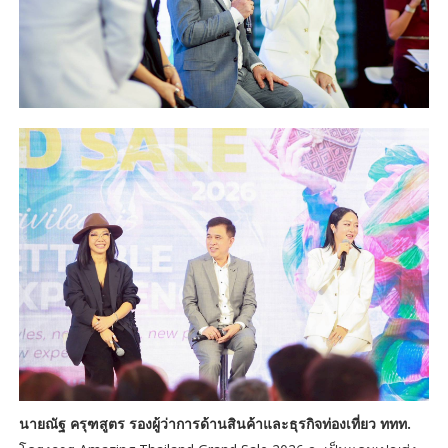
นายณัฐ ครุฑสูตร รองผู้ว่าการด้านสินค้าและธุรกิจท่องเที่ยว ททท.