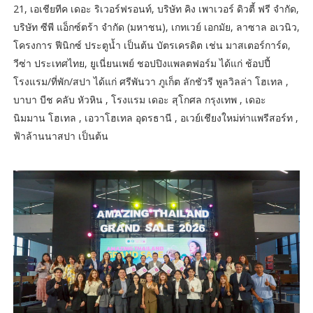
21, เอเชียทีค เดอะ ริเวอร์ฟรอนท์, บริษัท คิง เพาเวอร์ ดิวตี้ ฟรี จำกัด,
บริษัท ซีพี แอ็กซ์ตร้า จำกัด (มหาชน), เกทเวย์ เอกมัย, ลาซาล อเวนิว,
โครงการ ฟีนิกซ์ ประตูน้ำ เป็นต้น บัตรเครดิต เช่น มาสเตอร์การ์ด,
วีซ่า ประเทศไทย, ยูเนี่ยนเพย์ ชอปปิงแพลตฟอร์ม ได้แก่ ช้อปปี้
โรงแรม/ที่พัก/สปา ได้แก่ ศรีพันวา ภูเก็ต ลักชัวรี พูลวิลล่า โฮเทล ,
บาบา บีช คลับ หัวหิน , โรงแรม เดอะ สุโกศล กรุงเทพ , เดอะ
นิมมาน โฮเทล , เอวาโฮเทล อุดรธานี , อเวย์เชียงใหม่ท่าแพรีสอร์ท ,
ฟ้าล้านนาสปา เป็นต้น