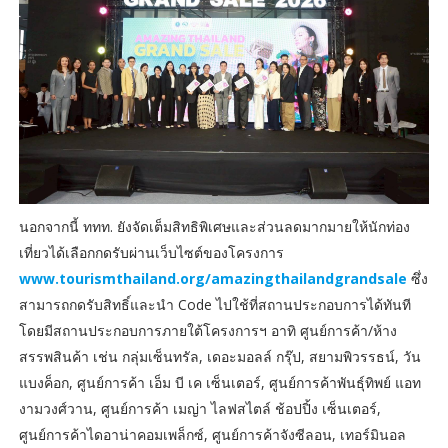
นอกจากนี้ ททท. ยังจัดเต็มสิทธิพิเศษและส่วนลดมากมายให้นักท่อง
เที่ยวได้เลือกกดรับผ่านเว็บไซต์ของโครงการ
www.tourismthailand.org/amazingthailandgrandsale
ซึ่ง
สามารถกดรับสิทธิ์และนำ Code ไปใช้ที่สถานประกอบการได้ทันที
โดยมีสถานประกอบการภายใต้โครงการฯ อาทิ ศูนย์การค้า/ห้าง
สรรพสินค้า เช่น กลุ่มเซ็นทรัล, เดอะมอลล์ กรุ๊ป, สยามพิวรรธน์, วัน
แบงค็อก, ศูนย์การค้า เอ็ม บี เค เซ็นเตอร์, ศูนย์การค้าพันธุ์ทิพย์ แอท
งามวงศ์วาน, ศูนย์การค้า เมญ่า ไลฟสไตล์ ช้อปปิ้ง เซ็นเตอร์,
ศูนย์การค้าไดอาน่าคอมเพล็กซ์, ศูนย์การค้าจังซีลอน, เทอร์มินอล