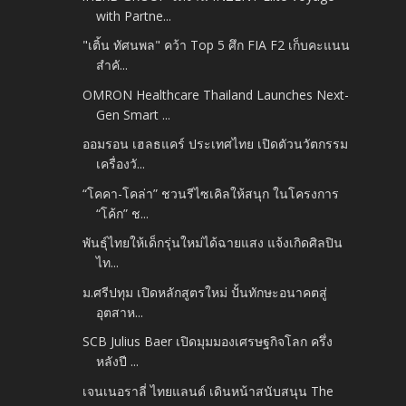
with Partne...
"เติ้น ทัศนพล" คว้า Top 5 ศึก FIA F2 เก็บคะแนน
สำคั...
OMRON Healthcare Thailand Launches Next-
Gen Smart ...
ออมรอน เฮลธแคร์ ประเทศไทย เปิดตัวนวัตกรรม
เครื่องวั...
“โคคา-โคล่า” ชวนรีไซเคิลให้สนุก ในโครงการ
“โค้ก” ช...
พันธุ์ไทยให้เด็กรุ่นใหม่ได้ฉายแสง แจ้งเกิดศิลปิน
ไท...
ม.ศรีปทุม เปิดหลักสูตรใหม่ ปั้นทักษะอนาคตสู่
อุตสาห...
SCB Julius Baer เปิดมุมมองเศรษฐกิจโลก ครึ่ง
หลังปี ...
เจนเนอราลี่ ไทยแลนด์ เดินหน้าสนับสนุน The