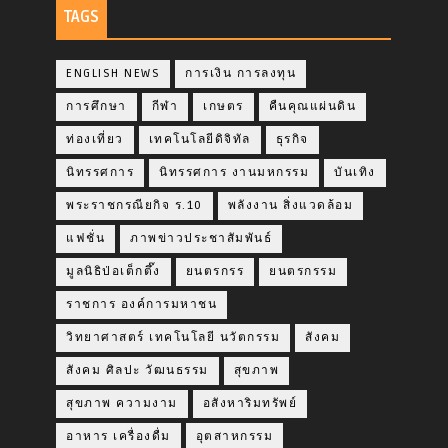
TAGS
ENGLISH NEWS
การเงิน การลงทุน
การศึกษา
กีฬา
เกษตร
คืนคุณแผ่นดิน
ท่องเที่ยว
เทคโนโลยีดิจิทัล
ธุรกิจ
นิทรรศการ
นิทรรศการ งานมหกรรม
บันเทิง
พระราชกรณียกิจ ร.10
พลังงาน สิ่งแวดล้อม
แฟชั่น
ภาพข่าวประชาสัมพันธ์
มูลนิธิป่อเต็กตึ๊ง
ยนตรกรร
ยนตรกรรม
ราชการ องค์การมหาชน
วิทยาศาสตร์ เทคโนโลยี นวัตกรรม
สังคม
สังคม ศิลปะ วัฒนธรรม
สุขภาพ
สุขภาพ ความงาม
อสังหาริมทรัพย์
อาหาร เครื่องดื่ม
อุตสาหกรรม