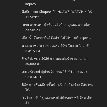
improv...
ดีลพิเศษบน Shopee! กับ HUAWEI WATCH KIDS
X1 Series...
“ฮาย อาภาพร” นำทีมแอโรบิก ปลุกพลังความฟิต
กลางเมกา...
เมื่อ “น้ำมันหล่อลื่นใช้แล้ว” ไม่ใช่ของเสีย: จุดเป...
พาออน เซเว่น-เอท ลดแรง 50% ในงาน “สหกรุ๊ป
แฟร์ & เฟ...
ProPak Asia 2026 กวาดยอดผู้เข้าชมงาน กว่า
80,000 ค...
เบเยอร์ตอกย้ำผู้นำนวัตกรรมสีรักษ์โลก ร่วมลง
นาม MOU...
BSA และพันธมิตรชั้นนำ ผนึกกำลังสร้าง สีสันใหม่
ให้...
"เมโทร กรุ๊ป" รุกตลาดรถไฟฟ้าระดับพรีเมียม เปิด
ตัว ...