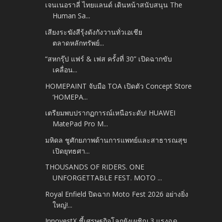
เจนเนอราลี่ ไทยแลนด์ เดินหน้าสนับสนุน The
Human Sa...
เสียงระฆังสีรุ้งดังกังวานทั่วเอเชีย
ตลาดหลักทรัพย์...
“สหกรุ๊ป แฟร์ & เฟส ครั้งที่ 30” เปิดฉากขับ
เคลื่อน...
HOMEPAINT จับมือ TOA เปิดตัว Concept Store
‘HOMEPA...
เตรียมพบปรากฏการณ์เหนือระดับ! HUAWEI
MatePad Pro M...
มหิดล ชูศักยภาพด้านการแพทย์และสาธารณสุข
เปิดยุทธศา...
THOUSANDS OF RIDERS. ONE
UNFORGETTABLE FEST. MOTO ...
Royal Enfield ปิดฉาก Moto Fest 2026 อย่างยิ่ง
ใหญ่!...
InnovestX ชี้เศรษฐกิจโลกยังเผชิญ 3 แรงฉุด