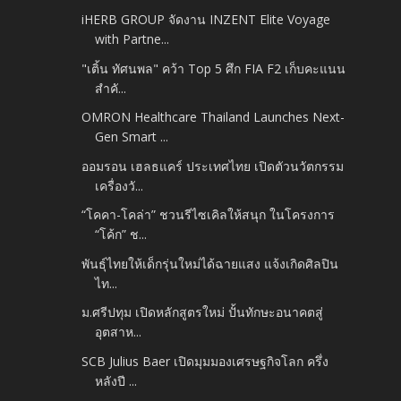
iHERB GROUP จัดงาน INZENT Elite Voyage
with Partne...
"เติ้น ทัศนพล" คว้า Top 5 ศึก FIA F2 เก็บคะแนน
สำคั...
OMRON Healthcare Thailand Launches Next-
Gen Smart ...
ออมรอน เฮลธแคร์ ประเทศไทย เปิดตัวนวัตกรรม
เครื่องวั...
“โคคา-โคล่า” ชวนรีไซเคิลให้สนุก ในโครงการ
“โค้ก” ช...
พันธุ์ไทยให้เด็กรุ่นใหม่ได้ฉายแสง แจ้งเกิดศิลปิน
ไท...
ม.ศรีปทุม เปิดหลักสูตรใหม่ ปั้นทักษะอนาคตสู่
อุตสาห...
SCB Julius Baer เปิดมุมมองเศรษฐกิจโลก ครึ่ง
หลังปี ...