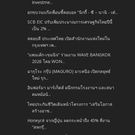
Investme...
ยกขบวนแก๊งเพื่อนซี้คอบอล “นิกกี้ - ซี – นานิ - เต๋...
SCB EIC ปรับเพิ่มประมาณการเศรษฐกิจไทยปีนี้
เป็น 2% ...
สตอบลี ประเทศไทย เปิดสำนักงานแห่งใหม่ใน
กรุงเทพฯ เพ...
“แพนเค้ก-เขมนิจ” ร่วมงาน WAVE BANGKOK
2026 โดย WON...
มากุโระ กรุ๊ป (MAGURO) มาเหนือ เปิดกลยุทธ์
ใหม่ รุก...
อินฟอร์มา มาร์เก็ตส์ ผนึกกรมโรงงานฯ และสมา
คมหม้อน้...
ไทยประกันชีวิตเดินหน้าโครงการ “เสริมโอกาส
สร้างอาช...
Honeycé จากญี่ปุ่น ลดกระหน่ำถึง 45% ที่งาน
“สหกรุ๊...