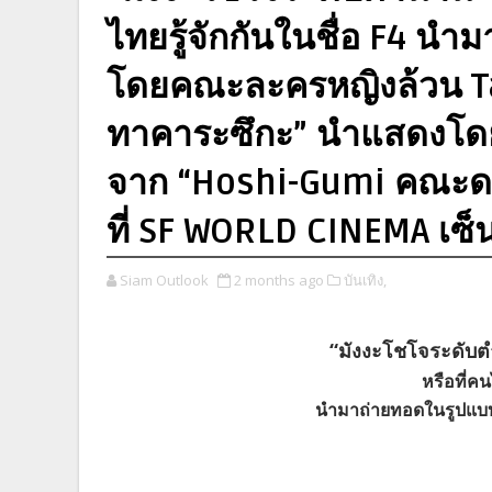
ไทยรู้จักกันในชื่อ F4 น
โดยคณะละครหญิงล้วน T
ทาคาระซึกะ” นำแสดงโดย
จาก “Hoshi-Gumi คณะดวง
ที่ SF WORLD CINEMA เซ็น
Siam Outlook
2 months ago
บันเทิง,
“มังงะโชโจระดับต
หรือที่คน
นำมาถ่ายทอดในรูปแบ