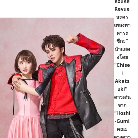
azuka
Revue
ละคร
เพลงทา
คาระ
ซึกะ”
นำแสด
งโดย
“Chise
i
Akats
uki”
ดาวเด่น
จาก
“Hoshi
-Gumi
คณะ
ดวงดาว