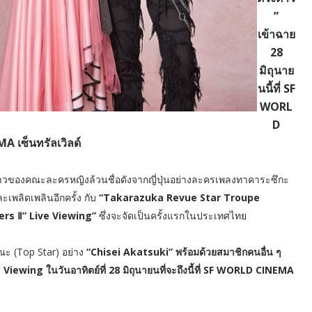
”
เข้าฉาย
28
มิถุนาย
นนี้ที่ SF
WORL
D
A เซ็นทรัลเวิลด์
งราวของคณะละครหญิงล้วนชื่อดังจากญี่ปุ่นอย่างละครเพลงทาคาระซึกะ
ะเพลิดเพลินอีกครั้ง กับ
“Takarazuka Revue Star Troupe
rs Ⅱ” Live Viewing”
ซึ่งจะจัดเป็นครั้งแรกในประเทศไทย
ะ (Top Star) อย่าง
“Chisei Akatsuki” พร้อมด้วยสมาชิกคนอื่น ๆ
ing ในวันอาทิตย์ที่ 28 มิถุนายนที่จะถึงนี้ที่ SF WORLD CINEMA