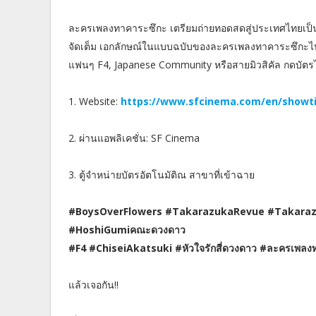
ละครเพลงทาคาระซึกะ เตรียมถ่ายทอดสดสู่ประเทศไทยเป็นค
จัดเต็ม เอกลักษณ์ในแบบฉบับของละครเพลงทาคาระซึกะไ
แฟนๆ F4, Japanese Community หรือสายมิวสิคัล กดบัตรได้แ
1. Website:
https://www.sfcinema.com/en/showti
2. ผ่านแอพลิเคชั่น: SF Cinema
3. ตู้จำหน่ายบัตรอัตโนมัติณ สาขาที่เข้าฉาย
#BoysOverFlowers #TakarazukaRevue #Takara
#HoshiGumiคณะดวงดาว
#F4 #ChiseiAkatsuki #หัวใจรักสี่ดวงดาว #ละครเพลง
แล้วเจอกัน!!