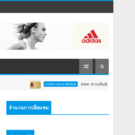
ททท. ชวนสัมผัสพลังแห่งศรัทธา ร่วมงาน "ห่ม
ภาพข่าวประชาสัมพันธ์
จำนวนการเยี่ยมชม