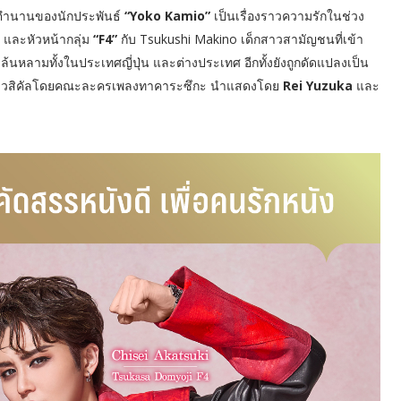
ับตำนานของนักประพันธ์
“Yoko Kamio”
เป็นเรื่องราวความรักในช่วง
และหัวหน้ากลุ่ม
“F4”
กับ Tsukushi Makino เด็กสาวสามัญชนที่เข้า
้นหลามทั้งในประเทศญี่ปุ่น และต่างประเทศ อีกทั้งยังถูกดัดแปลงเป็น
เป็นมิวสิคัลโดยคณะละครเพลงทาคาระซึกะ นำแสดงโดย
Rei Yuzuka
และ