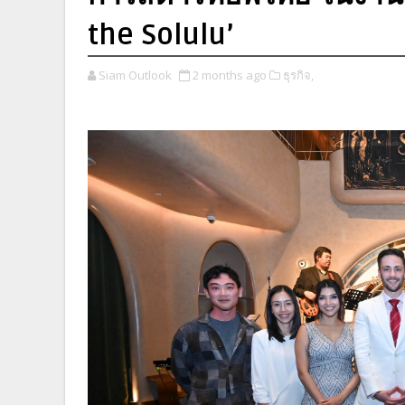
the Solulu’
Siam Outlook
2 months ago
ธุรกิจ,