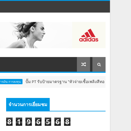
ปั๊ม PT รับป้ายมาตรฐาน "หัวจ่ายเชื้อเพลิงสีทอง" ตอกย้ำบริการโปร่งใส ส
ทุน
จำนวนการเยี่ยมชม
8
1
9
6
5
6
8