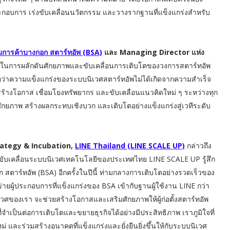
ระกอบการ เร่งขับเคลื่อนนวัตกรรม และวางรากฐานที่แข็งแกร่งสำหรับ
การค้าบางกอก สตาร์ทอัพ (BSA)
และ Managing Director แห่ง
มั่นในการผลักดันศักยภาพและขับเคลื่อนการเติบโตของวงการสตาร์ทอัพ
ชื่อว่าความแข็งแกร่งของระบบนิเวศสตาร์ทอัพไม่ได้เกิดจากความสำเร็จ
สร้างโอกาส เชื่อมโยงทรัพยากร และขับเคลื่อนแนวคิดใหม่ ๆ ระหว่างทุก
ดศักยภาพ สร้างผลกระทบเชิงบวก และเติบโตอย่างแข็งแกร่งสู่เวทีระดับ
trategy & Incubation,
LINE Thailand (LINE SCALE UP)
กล่าวถึง
ที่จะขับเคลื่อนระบบนิเวศเทคโนโลยีของประเทศไทย LINE SCALE UP รู้สึก
อก สตาร์ทอัพ (BSA) อีกครั้งในปีนี้ ท่ามกลางการเติบโตอย่างรวดเร็วของ
ายผู้ประกอบการที่แข็งแกร่งของ BSA เข้ากับฐานผู้ใช้งาน LINE กว่า
ศของเรา จะช่วยสร้างโอกาสและเสริมศักยภาพให้ผู้ก่อตั้งสตาร์ทอัพ
จำเป็นต่อการเติบโตและขยายธุรกิจได้อย่างมีประสิทธิภาพ เราภูมิใจที่
่ และร่วมสร้างอนาคตที่แข็งแกร่งและยั่งยืนยิ่งขึ้นให้กับระบบนิเวศ