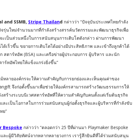
ial and SSMB,
Stripe Thailan
d
กล่าวว่า “ปัจจุบันประเทศไทยกำลัง
ุรกิจรุ่นใหม่จำนวนมากที่กำลังสร้างสรรค์นวัตกรรมและพัฒนาธุรกิจเพื่อ
่จะเป็นส่วนหนึ่งในการสนับสนุนการเติบโตดังกล่าว ผ่านการพัฒนา
นได้เร็วขึ้น ขยายการเติบโตได้อย่างมีประสิทธิภาพ และเข้าถึงลูกค้าได้
อก สตาร์ทอัพ (BSA) และเครือข่ายผู้ประกอบการ ผู้บริหาร และนัก
์ทอัพไทยให้แข็งแกร่งยิ่งขึ้น”
“แม้หลายองค์กรจะให้ความสำคัญกับการยกย่องและเห็นคุณค่าของ
 Wangift จึงก่อตั้งขึ้นมาเพื่อช่วยให้องค์กรสามารถสร้างวัฒนธรรมการให้
งสร้างระบบนิเวศสตาร์ทอัพที่ให้ความสำคัญกับคนตั้งแต่เริ่มต้นธุรกิจ
และเป็นโอกาสในการร่วมสนับสนุนผู้ก่อตั้งธุรกิจและผู้บริหารที่กำลังขับ
ไทย”
r Bespoke
กล่าวว่า “ตลอดกว่า 25 ปีที่ผ่านมา Playmaker Bespoke
 และผู้มีวิสัยทัศน์จากหลากหลายวงการ เรารู้สึกยินดีที่ได้ร่วมสนับสนุน