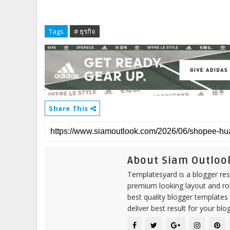
Tags
# ธุรกิจ
Share This
About Siam Outloo
Templatesyard is a blogger reso
premium looking layout and rob
best quality blogger templates
deliver best result for your blog