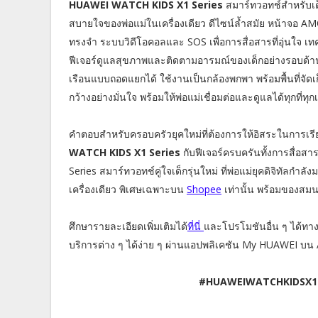
HUAWEI WATCH KIDS X1 Series
สมาร์ทวอทช์สำหรับเด็
สบายใจของพ่อแม่ในเครื่องเดียว ดีไซน์ล้ำสมัย หน้าจอ AM
ทรงจำ ระบบวิดีโอคอลและ SOS เพื่อการสื่อสารที่อุ่นใ
ฟีเจอร์ดูแลสุขภาพและติดตามอารมณ์ของเด็กอย่างรอบด้าน
เรือนแบบถอดแยกได้ ใช้งานเป็นกล้องพกพา พร้อมพื้นที่จัดเก
กว้างอย่างมั่นใจ พร้อมให้พ่อแม่เชื่อมต่อและดูแลได้ทุกที่ทุ
คำตอบสำหรับครอบครัวยุคใหม่ที่ต้องการให้อิสระในการเรี
WATCH KIDS X1 Series
กับฟีเจอร์ครบครันทั้งการสื่
Series สมาร์ทวอทช์คู่ใจเด็กรุ่นใหม่ ที่พ่อแม่ยุคดิจิทั
เครื่องเดียว พิเศษเฉพาะบน
Shopee
เท่านั้น พร้อมของสมน
ศึกษารายละเอียดเพิ่มเติมได้
ที่นี่
และโปรโมชันอื่น ๆ ได้ทา
บริการต่าง ๆ ได้ง่าย ๆ ผ่านแอปพลิเคชัน My HUAWEI บน 
#HUAWEIWATCHKIDSX1 