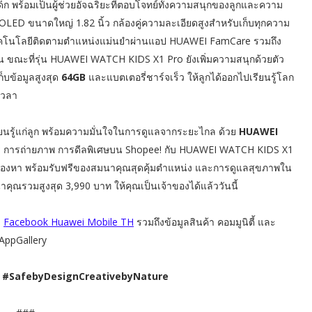
ก พร้อมเป็นผู้ช่วยอัจฉริยะที่ตอบโจทย์ทั้งความสนุกของลูกและความ
OLED ขนาดใหญ่ 1.82 นิ้ว กล้องคู่ความละเอียดสูงสำหรับเก็บทุกความ
จ เทคโนโลยีติดตามตำแหน่งแม่นยำผ่านแอป HUAWEI FamCare รวมถึง
 ขณะที่รุ่น HUAWEI WATCH KIDS X1 Pro ยังเพิ่มความสนุกด้วยตัว
็บข้อมูลสูงสุด
64GB
และแบตเตอรี่ชาร์จเร็ว ให้ลูกได้ออกไปเรียนรู้โลก
กเวลา
ยนรู้แก่ลูก พร้อมความมั่นใจในการดูแลจากระยะไกล ด้วย
HUAWEI
อสาร การถ่ายภาพ การดีลพิเศษบน Shopee! กับ HUAWEI WATCH KIDS X1
ลกำลังมองหา พร้อมรับฟรีของสมนาคุณสุดคุ้มตำแหน่ง และการดูแลสุขภาพใน
าคุณรวมสูงสุด 3,990 บาท ให้คุณเป็นเจ้าของได้แล้ววันนี้
ง
Facebook Huawei Mobile TH
รวมถึงข้อมูลสินค้า คอมมูนิตี้ และ
AppGallery
#SafebyDesignCreativebyNature