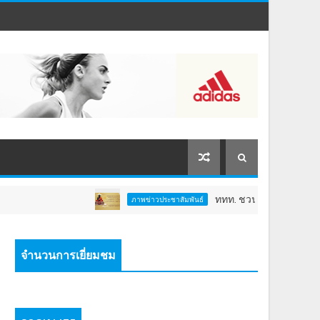
ททท. ชวนสัมผัสพลังแห่งศรัทธา ร่วมงาน 
ภาพข่าวประชาสัมพันธ์
จำนวนการเยี่ยมชม