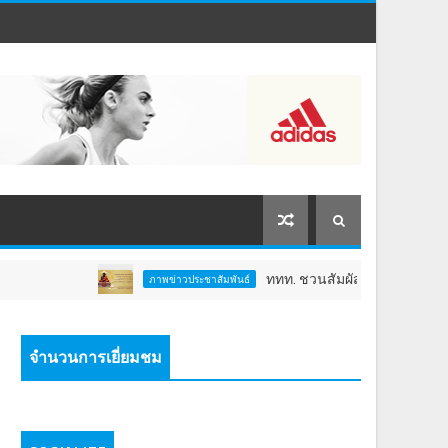
ททท. ชวนสัมผัสพลังแห่งศรัทธา ร่วมงาน "ห่มผ้าหลว
ภาพข่าวประชาสัมพันธ์
จำนวนการเยี่ยมชม