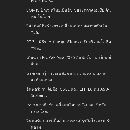
Pro x POP...
SOMIC ปักหมุดไทยเป็นฮับ ขยายตลาดเอเชีย ดัน
เทคโนโลย...
วิสัยทัศน์ที่สร้างการเปลี่ยนแปลง สู่ความสำเร็จ
ระดั...
PTG – ศิริราช ปักหมุด เปิดหน่วยรับบริจาคโลหิต
รพ.พ...
เปิดฉาก ProPak Asia 2026 อินฟอร์มา มาร์เก็ตส์
จับม...
เอเอเอส กรุ๊ป ร่วมเฉลิมฉลองความหลากหลาย
สะท้อนเอกล...
อินฟอร์มาฯ จับมือ JGSEE และ ENTEC ดัน ASIA
Sustain...
“รมว.สุชาติ” ขับเคลื่อนนโยบายรัฐบาล เปิดวัน
ทะเลโลก...
อินฟอร์มา มาร์เก็ตส์ มองเทรนด์ธุรกิจโรงแรม-ร้า
นอาห...