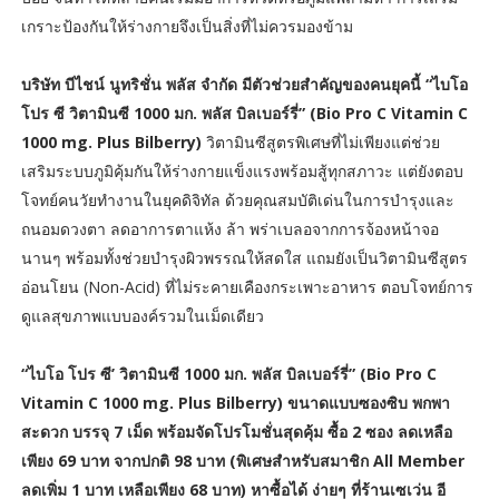
เกราะป้องกันให้ร่างกายจึงเป็นสิ่งที่ไม่ควรมองข้าม
บริษัท บีไชน์ นูทริชั่น พลัส จำกัด มีตัวช่วยสำคัญของคนยุคนี้ “ไบโอ
โปร ซี วิตามินซี 1000 มก. พลัส บิลเบอร์รี่” (Bio Pro C Vitamin C
1000 mg. Plus Bilberry)
วิตามินซีสูตรพิเศษที่ไม่เพียงแต่ช่วย
เสริมระบบภูมิคุ้มกันให้ร่างกายแข็งแรงพร้อมสู้ทุกสภาวะ แต่ยังตอบ
โจทย์คนวัยทำงานในยุคดิจิทัล ด้วยคุณสมบัติเด่นในการบำรุงและ
ถนอมดวงตา ลดอาการตาแห้ง ล้า พร่าเบลอจากการจ้องหน้าจอ
นานๆ พร้อมทั้งช่วยบำรุงผิวพรรณให้สดใส แถมยังเป็นวิตามินซีสูตร
อ่อนโยน (Non-Acid) ที่ไม่ระคายเคืองกระเพาะอาหาร ตอบโจทย์การ
ดูแลสุขภาพแบบองค์รวมในเม็ดเดียว
“ไบโอ โปร ซี’ วิตามินซี 1000 มก. พลัส บิลเบอร์รี่” (Bio Pro C
Vitamin C 1000 mg. Plus Bilberry) ขนาดแบบซองซิบ พกพา
สะดวก บรรจุ 7 เม็ด พร้อมจัดโปรโมชั่นสุดคุ้ม ซื้อ 2 ซอง ลดเหลือ
เพียง 69 บาท จากปกติ 98 บาท (พิเศษสำหรับสมาชิก All Member
ลดเพิ่ม 1 บาท เหลือเพียง 68 บาท) หาซื้อได้ ง่ายๆ ที่ร้านเซเว่น อี