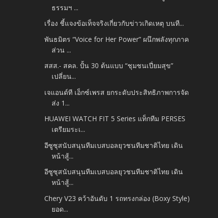
ธรรมฯ ...
เรื่อง ชี้แจงข้อเท็จจริงเกี่ยวกับข่าวเกิดเหตุ บนที...
พันธมิตร “Voice for Her Power” ผนึกพลังทุกภาค
ส่วน ...
สสส.- สคล. ปั้น 30 ต้นแบบ “ชุมชนเปี่ยมสุข”
เปลี่ยน...
เจแอนด์ที เอ็กซ์เพรส ยกระดับประสิทธิภาพการจัด
ส่ง 1...
HUAWEI WATCH FIT 5 Series แท็กทีม PERSES
เตรียมระเ...
อีซูซุสนับสนุนทีมเบสบอลยุวชนทีมชาติไทย เดิน
หน้าสู้...
อีซูซุสนับสนุนทีมเบสบอลยุวชนทีมชาติไทย เดิน
หน้าสู้...
Chery V23 คว้าอันดับ 1 รถทรงกล่อง (Boxy Style)
ยอด...