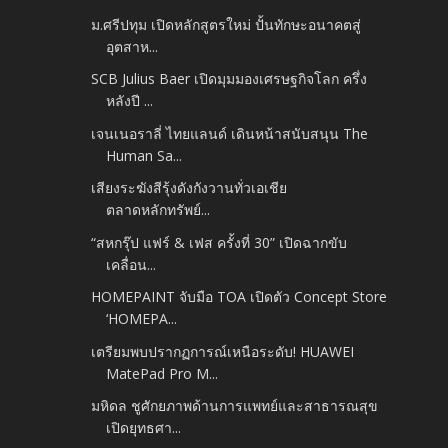
ม.ศรีปทุม เปิดหลักสูตรใหม่ ปั้นทักษะอนาคตสู่
อุตสาห...
SCB Julius Baer เปิดมุมมองเศรษฐกิจโลก ครึ่ง
หลังปี ...
เจนเนอราลี่ ไทยแลนด์ เดินหน้าสนับสนุน The
Human Sa...
เสียงระฆังสีรุ้งดังกังวานทั่วเอเชีย
ตลาดหลักทรัพย์...
“สหกรุ๊ป แฟร์ & เฟส ครั้งที่ 30” เปิดฉากขับ
เคลื่อน...
HOMEPAINT จับมือ TOA เปิดตัว Concept Store
‘HOMEPA...
เตรียมพบปรากฏการณ์เหนือระดับ! HUAWEI
MatePad Pro M...
มหิดล ชูศักยภาพด้านการแพทย์และสาธารณสุข
เปิดยุทธศา...