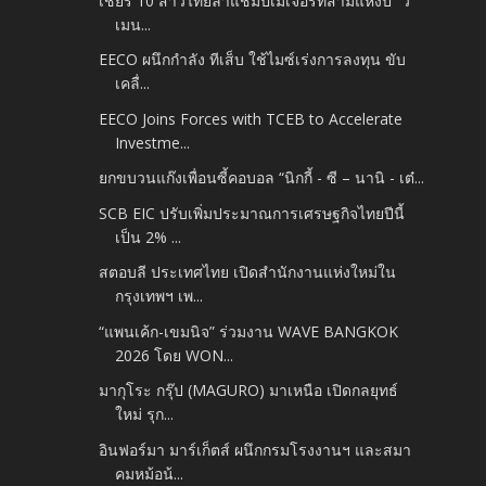
เชียร์ 10 สาวไทยล่าแชมป์เมเจอร์ที่สามแห่งปี “วี
เมน...
EECO ผนึกกำลัง ทีเส็บ ใช้ไมซ์เร่งการลงทุน ขับ
เคลื่...
EECO Joins Forces with TCEB to Accelerate
Investme...
ยกขบวนแก๊งเพื่อนซี้คอบอล “นิกกี้ - ซี – นานิ - เต๋...
SCB EIC ปรับเพิ่มประมาณการเศรษฐกิจไทยปีนี้
เป็น 2% ...
สตอบลี ประเทศไทย เปิดสำนักงานแห่งใหม่ใน
กรุงเทพฯ เพ...
“แพนเค้ก-เขมนิจ” ร่วมงาน WAVE BANGKOK
2026 โดย WON...
มากุโระ กรุ๊ป (MAGURO) มาเหนือ เปิดกลยุทธ์
ใหม่ รุก...
อินฟอร์มา มาร์เก็ตส์ ผนึกกรมโรงงานฯ และสมา
คมหม้อน้...