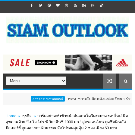
ททท. ชวนสัมผัสพลังแห่งศรัทธา ร่วมงาน "ห่มผ้าหลว
ภาพข่าวประชาสัมพันธ์
Home
ธุรกิจ
การ์ดอย่าตก! เข้าหน้าฝนแถมโควิดระบาด รอบใหม่ ฟิต
สุขภาพด้วย “ไบโอ โปร ซี วิตามินซี 1000 มก.” สูตรอ่อนโยน ดูดซึมดี พลัส
บิลเบอร์รี่ ดูแลสายตา ผิวพรรณ จัดโปรลดสุดคุ้ม 2 ซอง เพียง 69 บาท