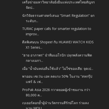
เครือข่ายมหาวิทยาลัยยั่งยืนแห่งประเทศไทยสัญจร
จัดป...
นักวิจัยธรรมศาสตร์เสนอ “Smart Regulation” ยก
ระดับก...
TURAC paper calls for smarter regulation to
improv...
ดีลพิเศษบน Shopee! กับ HUAWEI WATCH KIDS
X1 Series...
“ฮาย อาภาพร” นำทีมแอโรบิก ปลุกพลังความฟิต
กลางเมกา...
เมื่อ “น้ำมันหล่อลื่นใช้แล้ว” ไม่ใช่ของเสีย: จุดเป...
พาออน เซเว่น-เอท ลดแรง 50% ในงาน “สหกรุ๊ป
แฟร์ & เฟ...
ProPak Asia 2026 กวาดยอดผู้เข้าชมงาน กว่า
80,000 ค...
เบเยอร์ตอกย้ำผู้นำนวัตกรรมสีรักษ์โลก ร่วมลง
นาม MOU...