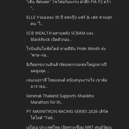
"เติ้น ทัศนพล" โชว์ฟอร์มแกร่ง ฝ่าศึก FIA F2 คว้า
“...
ELLE ร่วมฉลอง 30 ปี สหกรุ๊ป แฟร์ & เฟส ชวนทุก
คน “ไ...
SCB WEALTH ผสานพลัง SCBAM และ
BlackRock เปิดตัวกอง...
โรบินสันไลฟ์สไตล์ สาดสีสัน Pride Month ส่ง
“พาย–กอ...
อิเกียยกขบวนสินค้าจัดมหกรรมเซลใหญ่กลางปี
ลดสูงสุด ...
เจนเนอราลี่ ไทยแลนด์ สนับสนุนงานวิ่ง เขาค้อ
มาราธอ...
Generali Thailand Supports Khaokho
Marathon for th...
PT MAXNITRON RACING SERIES 2026 เสิร์ฟ
ไฮไลต์ “Twil...
เอไอเอ ประเทศไทย เปิดทางเชื่อม MRT ศูนย์วัฒน