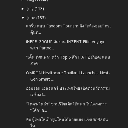
July
(118)
►
June
(133)
▼
แกร็บ หนุน Fandom Tourism ดึง “หลิง-ออม” กระ
ตุ้นท่...
iHERB GROUP จัดงาน INZENT Elite Voyage
with Partne...
"เติ้น ทัศนพล" คว้า Top 5 ศึก FIA F2 เก็บคะแนน
สำคั...
OMRON Healthcare Thailand Launches Next-
Gen Smart ...
ออมรอน เฮลธแคร์ ประเทศไทย เปิดตัวนวัตกรรม
เครื่องวั...
“โคคา-โคล่า” ชวนรีไซเคิลให้สนุก ในโครงการ
“โค้ก” ช...
พันธุ์ไทยให้เด็กรุ่นใหม่ได้ฉายแสง แจ้งเกิดศิลปิน
ไท...