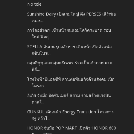
No title
Sunshine Dairy เปิดเกมใหญ่ ดึง PERSES เสิร์ฟเอ
เนอร...
การ์ดอย่าตก! เข้าหน้าฝนแถมโควิดระบาด รอบ
ใหม่ ฟิตสุ...
STELLA ดันเกมรุกอสังหาฯ เดินหน้าเปิดตัวแฟล
กชิปโปรเ...
กลุ่มอีซูซุและกลุ่มตรีเพชร ร่วมเป็นเจ้าภาพ พระ
พิธี...
โรงไฟฟ้าบีแอลซีพี สานต่อพันธกิจด้านสังคม เปิด
โครงก...
อิเกีย จับมือ มิดซัมเมอร์ สยาม ร่วมสร้างแรงบัน
ดาลใ...
GUNKUL เดินหน้า Energy Transition โครงการ
รัฐ คว้าโ...
HONOR จับมือ POP MART เปิดตัว ‘HONOR 600