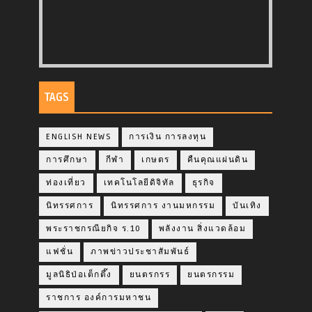
TAGS
ENGLISH NEWS
การเงิน การลงทุน
การศึกษา
กีฬา
เกษตร
คืนคุณแผ่นดิน
ท่องเที่ยว
เทคโนโลยีดิจิทัล
ธุรกิจ
นิทรรศการ
นิทรรศการ งานมหกรรม
บันเทิง
พระราชกรณียกิจ ร.10
พลังงาน สิ่งแวดล้อม
แฟชั่น
ภาพข่าวประชาสัมพันธ์
มูลนิธิป่อเต็กตึ๊ง
ยนตรกรร
ยนตรกรรม
ราชการ องค์การมหาชน