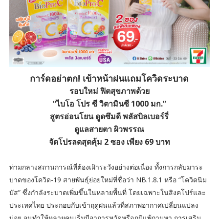
การ์ดอย่าตก! เข้าหน้าฝนแถมโควิดระบาด
รอบใหม่ ฟิตสุขภาพด้วย
“ไบโอ โปร ซี วิตามินซี 1000 มก.”
สูตรอ่อนโยน ดูดซึมดี พลัสบิลเบอร์รี่
ดูแลสายตา ผิวพรรณ
จัดโปรลดสุดคุ้ม 2 ซอง เพียง 69 บาท
ท่ามกลางสถานการณ์ที่ต้องเฝ้าระวังอย่างต่อเนื่อง ทั้งการกลับมาระ
บาดของโควิด-19 สายพันธุ์ย่อยใหม่ที่ชื่อว่า NB.1.8.1 หรือ “โควิดนิม
บัส” ซึ่งกำลังระบาดเพิ่มขึ้นในหลายพื้นที่ โดยเฉพาะในสิงคโปร์และ
ประเทศไทย ประกอบกับเข้าฤดูฝนแล้วที่สภาพอากาศเปลี่ยนแปลง
บ่อย จนทำให้หลายคนเริ่มมีอาการหวัดหรือภูมิแพ้ถามหา การเสริม