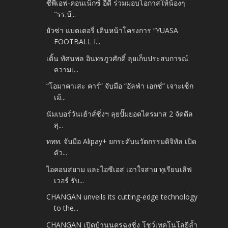
ซีพีเอฟ-คอนเน็กซ์ อีดี ร่วมมอบโอกาสให้น้องๆ
"รร.บ้...
ยัวซ่า แบตเตอรี่ เดินหน้าโครงการ “YUASA
FOOTBALL I...
เติ้น ทัศนพล อินทรภูวศักดิ์ ลุยเก็บประสบการณ์
ความเ...
“โอมาคาเสะ คาร์” จับมือ “อัลฟ่า เอกซ์” เจาะเซ็ก
เม้...
นัมเบอร์วันเฮ้าส์ซิ่งฯ ลุยปั๊มยอดไตรมาส 2 จัดดีล
สุ...
ททท. จับมือ Alipay+ ยกระดับนวัตกรรมดิจิทัล เปิด
ตัว...
ไอคอนสยาม และไอซีเอส เอาใจสาย ทุเรียนเลิฟ
เวอร์ รับ...
CHANGAN unveils its cutting-edge technology
to the...
CHANGAN เปิดบ้านนครฉงชิ่ง โชว์เทคโนโลยีล้ำ