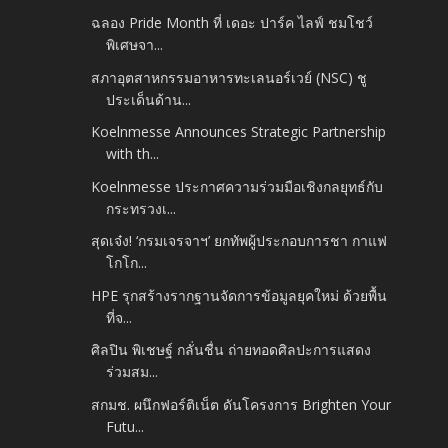
ฉลอง Pride Month ที่ เดอะ ปาร์ค ไลฟ์ ชมโชว์
พิเศษจา...
สภาอุตสาหกรรมอาหารทะเลนอร์เวย์ (NSC) ชู
ประเด็นด้าน...
Koelnmesse Announces Strategic Partnership
with th...
Koelnmesse ประกาศความร่วมมือเชิงกลยุทธ์กับ
กระทรวงเ...
สุดเจ๋ง! ‘กรมเจรจาฯ’ ยกทัพผู้ประกอบการชา กาแฟ
โกโก...
HPE รุกสร้างรากฐานจัดการข้อมูลยุคใหม่ ด้วยพื้น
ที่จ...
ศิลปิน พิเชษฐ์ กลั่นชื่น ถ่ายทอดศิลปะการแสดง
ร่วมสม...
สกมช. ผนึกฟอร์ติเน็ต ดันโครงการ Brighten Your
Futu...