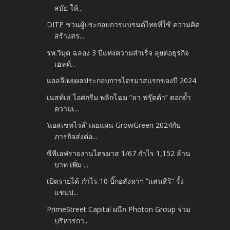
สมัย ให้...
DITP ชวนผู้ประกอบการแบรนด์ไทยที่ใช้ ความคิด
สร้างสร...
รพ.วิมุต ฉลอง 3 ปีแห่งความสำเร็จ ลุยต่อธุรกิจ
เฮลท์...
แอลจีเผยผลประกอบการไตรมาสแรกของปี 2024
เนสท์เล่ ไอศกรีม พลิกโฉม “ลา ฟรุ๊ตต้า” ตอกย้ำ
ความเ...
‘แอสเซทไวส์’ เผยแผน GrowGreen 2024กับ
ภารกิจส่งต่อ...
ซีพีเอฟรายงานไตรมาส 1/67 กำไร 1,152 ล้าน
บาท เพิ่ม ...
เปิดรายได้-กำไร 10 บิ๊กอสังหาฯ “แสนสิริ” รั้ง
แชมป...
PrimeStreet Capital ผนึก Photon Group ร่วม
บริหารกา...