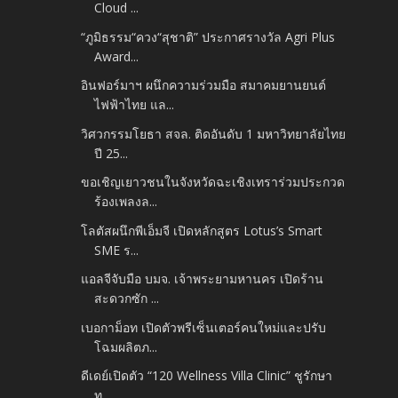
Cloud ...
“ภูมิธรรม“ควง“สุชาติ” ประกาศรางวัล Agri Plus
Award...
อินฟอร์มาฯ ผนึกความร่วมมือ สมาคมยานยนต์
ไฟฟ้าไทย แล...
วิศวกรรมโยธา สจล. ติดอันดับ 1 มหาวิทยาลัยไทย
ปี 25...
ขอเชิญเยาวชนในจังหวัดฉะเชิงเทราร่วมประกวด
ร้องเพลงล...
โลตัสผนึกพีเอ็มจี เปิดหลักสูตร Lotus’s Smart
SME ร...
แอลจีจับมือ บมจ. เจ้าพระยามหานคร เปิดร้าน
สะดวกซัก ...
เบอกาม็อท เปิดตัวพรีเซ็นเตอร์คนใหม่และปรับ
โฉมผลิตภ...
ดีเดย์เปิดตัว “120 Wellness Villa Clinic” ชูรักษา
ท...