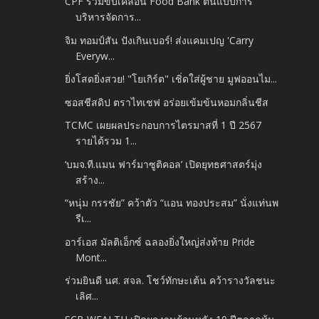
CPF ร่วมขับเคลื่อน Food Bank ต้นแบบการ
บริหารจัดการ...
จิม ทอมป์สัน ปังเกินเบอร์! ส่งแคมเปญ 'Carry
Everyw...
ยิ่งโสดยิ่งสวย! "โยเกิร์ต" เชิ่ดใส่ผู้ชาย มูฟออนไม...
ซอสชีสดิป ตราไทเชฟ อร่อยเข้มข้นหอมกลิ่นชีส
TCMC เผยผลประกอบการไตรมาสที่ 1 ปี 2567
รายได้รวม 1...
‘บมจ.ที.แมน ฟาร์มาซูติคอล’ เปิดยุทธศาสตร์มุ่ง
สร้าง...
“หนุ่ม กรรชัย” คว้าตัว “แอน ทองประสม” นั่งแท่นพ
รีเ...
อาร์เอส มัลติเอ็กซ์ ฉลองยิ่งใหญ่ส่งท้าย Pride
Mont...
ร่วมยินดี นศ. สจล. โชว์ทักษะเต้น คว้ารางวัลชนะ
เลิศ...