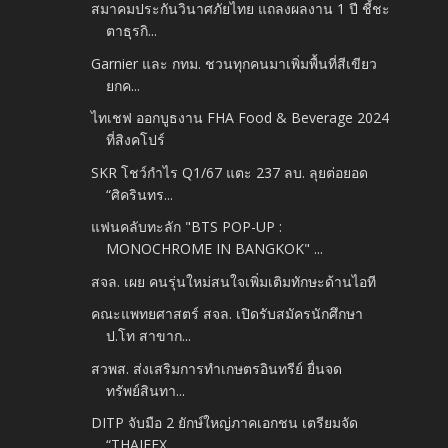
สมาคมประกันวินาศภัยไทย แถลงผลงาน 1 ปี ชี้ชะ
ตาธุรกิ...
Garnier และ กทม. ชวนทุกคนมาเพิ่มพื้นที่สีเขียว
ยกค...
ไทเชฟ ออกบูธงาน FHA Food & Beverage 2024
ที่สิงคโปร์
SKR โชว์กำไร Q1/67 แตะ 237 ลบ. ลุยต่อยอด
“ศิครินทร...
แฟนคลับทะลัก "BTS POP-UP :
MONOCHROME IN BANGKOK" ...
สจล. เผย คนรุ่นใหม่สนใจเพิ่มเติมทักษะด้านไอที
คณะแพทยศาสตร์ สจล. เปิดรับสมัครนักศึกษา
ป.โท สาขาก...
สวพส. ส่งเสริมการทำเกษตรอินทรีย์ ยื่นจด
ทรัพย์สินทา...
DITP จับมือ 2 ยักษ์ใหญ่ภาคเอกชน เตรียมจัด
“THAIFEX...