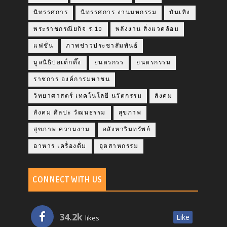
นิทรรศการ
นิทรรศการ งานมหกรรม
บันเทิง
พระราชกรณียกิจ ร.10
พลังงาน สิ่งแวดล้อม
แฟชั่น
ภาพข่าวประชาสัมพันธ์
มูลนิธิป่อเต็กตึ๊ง
ยนตรกรร
ยนตรกรรม
ราชการ องค์การมหาชน
วิทยาศาสตร์ เทคโนโลยี นวัตกรรม
สังคม
สังคม ศิลปะ วัฒนธรรม
สุขภาพ
สุขภาพ ความงาม
อสังหาริมทรัพย์
อาหาร เครื่องดื่ม
อุตสาหกรรม
CONNECT WITH US
34.2k
Like
likes