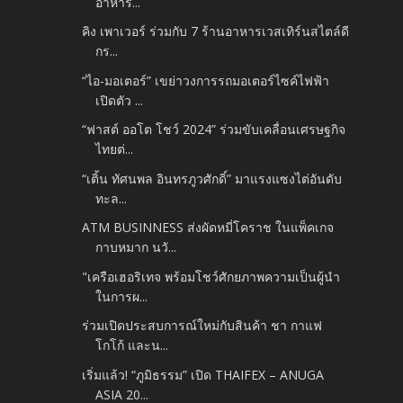
อาหาร...
คิง เพาเวอร์ ร่วมกับ 7 ร้านอาหารเวสเทิร์นสไตล์ดี
กร...
“ไอ-มอเตอร์” เขย่าวงการรถมอเตอร์ไซค์ไฟฟ้า
เปิดตัว ...
“ฟาสต์ ออโต โชว์ 2024” ร่วมขับเคลื่อนเศรษฐกิจ
ไทยต่...
“เติ้น ทัศนพล อินทรภูวศักดิ์” มาแรงแซงไต่อันดับ
ทะล...
ATM BUSINNESS ส่งผัดหมี่โคราช ในแพ็คเกจ
กาบหมาก นวั...
"เครือเฮอริเทจ พร้อมโชว์ศักยภาพความเป็นผู้นำ
ในการผ...
ร่วมเปิดประสบการณ์ใหม่กับสินค้า ชา กาแฟ
โกโก้ และน...
เริ่มแล้ว! “ภูมิธรรม” เปิด THAIFEX – ANUGA
ASIA 20...