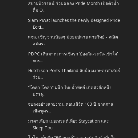
สยามพิวรรธน์ ร่วมฉลอง Pride Month เปิดตัวน้ำ
ดื่ม O...
Siam Piwat launches the newly-designed Pride
Editi...
สจล. เชิญชวนน้องๆ มัธยมปลาย สายวิทย์ - คณิต
สมัครเ...
PDPC เดินมาตรการเชิงรุก ‘ป้องกัน-ระวัง-เข้าใจ’
ยกร...
Hutchison Ports Thailand จับมือ ม.เกษตรศาสตร์
ร่วม...
“โคคา-โคล่า” ผนึก ไทยน้ำทิพย์ เปิดตัวอีกหนึ่ง
บรรจุ...
จบลงอย่างสวยงาม...คอนเสิร์ต 103 ปี ชาตกาล
เชิดชูคร...
มาคาเลียส เผยเทรนด์เที่ยว Staycation และ
Sleep Tou...
โอโม แท็กทีม “พีพี กฤษฏ์” อวดออร่าเจิดจ้ามั่นใจ