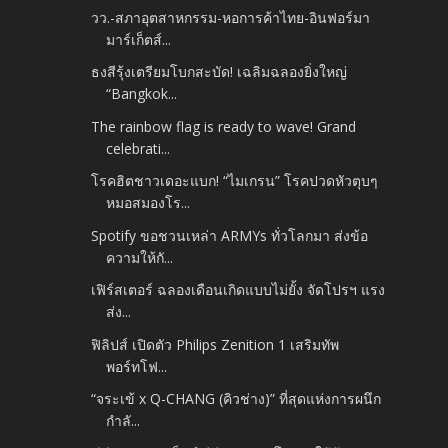
วว.-สภาอุตสาหกรรม-หอการค้าไทย-อินฟอร์มา
มาร์เก็ตส์...
ธงสีรุ้งเตรียมโบกสะบัด! เฉลิมฉลองยิ่งใหญ่
“Bangkok...
The rainbow flag is ready to wave! Grand
celebrati...
โรคฮิตชาวเดอะแบก! “ไมเกรน” โรคปวดหัวตุบๆ
หมอสมองโร...
Spotify ขอชวนเหล่า ARMYs ทั่วโลกมา ส่งข้อ
ความให้กั...
เฟิร์สเตอร์ ฉลองเดือนเกิดแบบไม่ยั้ง จัดโปรฯ แรง
ส่ง...
ฟิลิปส์ เปิดตัว Philips Zenition 1 เสริมทัพ
พอร์ทโฟ...
“จระเข้ x Q-CHANG (คิวช่าง)” ที่สุดแห่งการผนึก
กำลั...