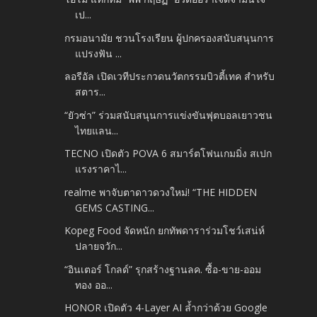
เป...
กรมอนามัย ชวนโรงเรียน ผู้ปกครองสนับสนุนการ
แปรงฟัน ...
ลอรีอัล เปิดเวทีประกวดนวัตกรรมบิวตี้เทค สำหรับ
สตาร...
“ยัวซ่า” ร่วมสนับสนุนการแข่งขันฟุตบอลเยาวชน
ไทยแลน...
TECNO เปิดตัว POVA 6 สมาร์ตโฟนเกมมิ่ง สเปก
แรงราคาไ...
realme พาจับตาดาวดวงใหม่! “THE HIDDEN
GEMS CASTING...
Kopeg Food จัดหนัก ยกทัพดาราร่วมโชว์เสน่ห์
ปลายจวัก...
“อินเตอร์ โกลด์” รุกสร้างฐานลค. ซื้อ-ขาย-ออม
ทอง ออ...
HONOR เปิดตัว 4-Layer AI ล้ำกว่าด้วย Google