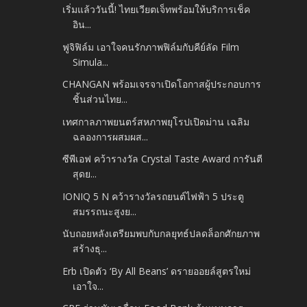
เริ่มแล้ววันนี้! ไทยเวียตเจ็ทพร้อมให้บริการเช็ค
อิน...
ฟูจิฟิล์ม เอาใจคนรักภาพฟิล์มกับคีย์ลัด Film
Simula...
CHANGAN พร้อมเจรจาเปิดโอกาสผู้ประกอบการ
ชิ้นส่วนไทย...
เทศกาลภาพยนตร์สหภาพยุโรปเปิดม่าน เฉลิม
ฉลองการผสมผส...
ซีพีเอฟ คว้ารางวัล Crystal Taste Award การันตี
สุดย...
IONIQ 5 N คว้ารางวัลรถยนต์ไฟฟ้า 5 ประตู
สมรรถนะสูงย...
นับถอยหลังเตรียมพบกับกลยุทธ์ปลดล็อกศักยภาพ
สร้างธุ...
Erb เปิดตัว ‘By All Beans’ ดรายออยล์สูตรใหม่
เอาใจ...