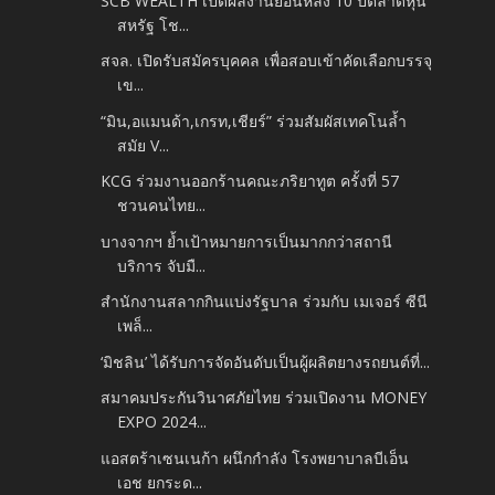
SCB WEALTH เปิดผลงานย้อนหลัง 10 ปีตลาดหุ้น
สหรัฐ โช...
สจล. เปิดรับสมัครบุคคล เพื่อสอบเข้าคัดเลือกบรรจุ
เข...
“มิน,อแมนด้า,เกรท,เชียร์” ร่วมสัมผัสเทคโนล้ำ
สมัย V...
KCG ร่วมงานออกร้านคณะภริยาทูต ครั้งที่ 57
ชวนคนไทย...
บางจากฯ ย้ำเป้าหมายการเป็นมากกว่าสถานี
บริการ จับมื...
สำนักงานสลากกินแบ่งรัฐบาล ร่วมกับ เมเจอร์ ซีนี
เพล็...
‘มิชลิน’ ได้รับการจัดอันดับเป็นผู้ผลิตยางรถยนต์ที่...
สมาคมประกันวินาศภัยไทย ร่วมเปิดงาน MONEY
EXPO 2024...
แอสตร้าเซนเนก้า ผนึกกำลัง โรงพยาบาลบีเอ็น
เอช ยกระด...