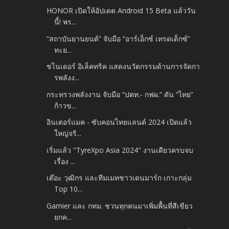
HONOR เปิดให้อัปเดต Android 15 Beta แล้ววัน
นี้! พร...
“สถาบันยานยนต์” จับมือ “อาร์เอ็กซ์ เทรดเด็กซ์”
ทะย...
ชไนเดอร์ อิเล็คทริค แสดงนวัตกรรมด้านการจัดกา
รพลังง...
กระทรวงพลังงาน จับมือ “ปตท.- กฟผ.” ดัน “ไทย”
ก้าวข...
อินเตอร์แมค - ซับคอนไทยแลนด์ 2024 เปิดแล้ว
ใหญ่จริ...
เริ่มแล้ว "TyreXpo Asia 2024" งานเดียวครบจบ
เรื่อง ...
เต๊อะ วุฒิกร และทีมเมทชาวเดนมาร์ก เกาะกลุ่ม
Top 10...
Garnier และ กทม. ชวนทุกคนมาเพิ่มพื้นที่สีเขียว
ยกค...