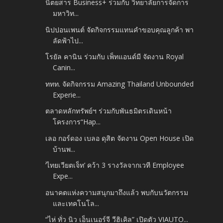
นิตยสาร Business+ ร่วมกับ วิทยาลัยการจัดการ
มหาวิท...
นิปปอนเพนต์ จัดกิจกรรมแทนคำขอบคุณลูกค้า พา
ลัดฟ้าไป...
โรยัล คานิน ร่วมกับ เพ็ทแอนด์มี จัดงาน Royal
Canin...
ททท. จัดกิจกรรม Amazing Thailand Unbounded
Experie...
ตลาดหลักทรัพย์ฯ ร่วมกับพันธมิตรเดินหน้า
โครงการ“Hap...
เลอ กอร์ดอง เบลอ ดุสิต จัดงาน Open House เปิด
บ้านพ...
‘ไทยเวียตเจ็ท’ คว้า 3 รางวัลจากเวที Employee
Expe...
อนาคตแห่งความสนุกมาถึงแล้ว พบกับนวัตกรรม
และเทคโนโล...
“ไห่ ทั่ว นิว เอ็นเนอร์จี วีฮิเคิล” เปิดตัว VIAUTO...