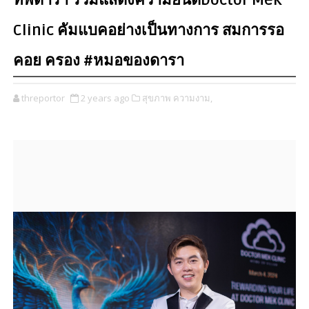
ทัพดารา ร่วมแสดงความยินดีDoctor Mek
Clinic คัมแบคอย่างเป็นทางการ สมการรอ
คอย ครอง #หมอของดารา
threportor
2 years ago
สุขภาพ ความงาม,