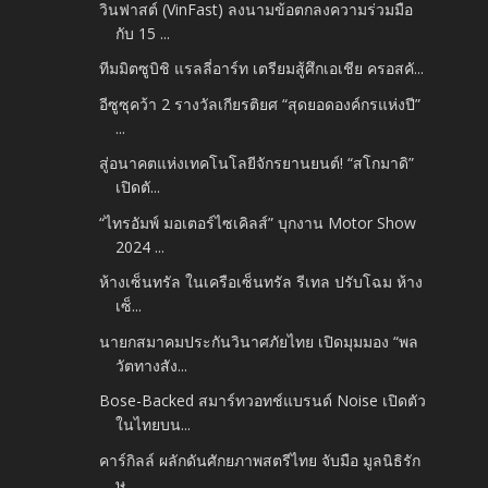
วินฟาสต์ (VinFast) ลงนามข้อตกลงความร่วมมือ
กับ 15 ...
ทีมมิตซูบิชิ แรลลี่อาร์ท เตรียมสู้ศึกเอเชีย ครอสคั...
อีซูซุคว้า 2 รางวัลเกียรติยศ “สุดยอดองค์กรแห่งปี”
...
สู่อนาคตแห่งเทคโนโลยีจักรยานยนต์! “สโกมาดิ”
เปิดตั...
“ไทรอัมพ์ มอเตอร์ไซเคิลส์” บุกงาน Motor Show
2024 ...
ห้างเซ็นทรัล ในเครือเซ็นทรัล รีเทล ปรับโฉม ห้าง
เซ็...
นายกสมาคมประกันวินาศภัยไทย เปิดมุมมอง “พล
วัตทางสัง...
Bose-Backed สมาร์ทวอทช์แบรนด์ Noise เปิดตัว
ในไทยบน...
คาร์กิลล์ ผลักดันศักยภาพสตรีไทย จับมือ มูลนิธิรัก
ษ...