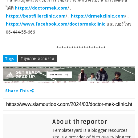
ได้ที่
https://doctormek.com
/ ,
https://bestfillerclinic.com
/ ,
https://drmekclinic.com
/ ,
https://www.facebook.com/doctormekclinic
และเบอร์โทร
06-444-55-666
********************
Tags
# สุขภาพ ความงาม
Share This
About threportor
Templatesyard is a blogger resources
site is a provider of high quality blogger