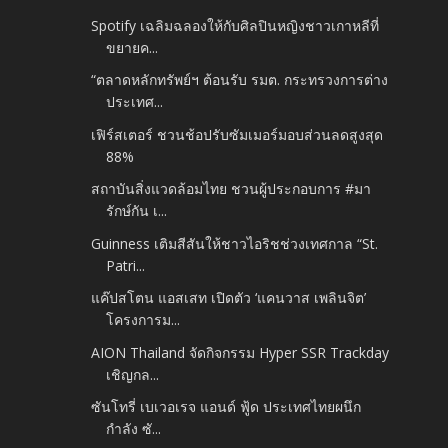
Spotify เฉลิมฉลองให้กับศิลปินหญิงชาวเกาหลีที่
ขยายค...
“ตลาดหลักทรัพย์ฯ ต้อนรับ รมต. กระทรวงการต่าง
ประเทศ...
เฟิร์สเตอร์ ชวนช้อปรับซัมเมอร์มอบส่วนลดสูงสุด
88%
สถาบันสิ่งแวดล้อมไทย ชวนผู้ประกอบการ #มา
รักษ์กัน เ...
Guinness เติมสีสันให้ชาวไอริชช่วงเทศกาล “St.
Patri...
แค๊ปสโตน แอสเสท เปิดตัว ‘แคนวาส เพลินจิต’
โครงการม...
AION Thailand จัดกิจกรรม Hyper SSR Trackday
เชิญกล...
ซันโทรี่ เบเวอเรจ แอนด์ ฟู้ด ประเทศไทยผนึก
กำลัง ซั...