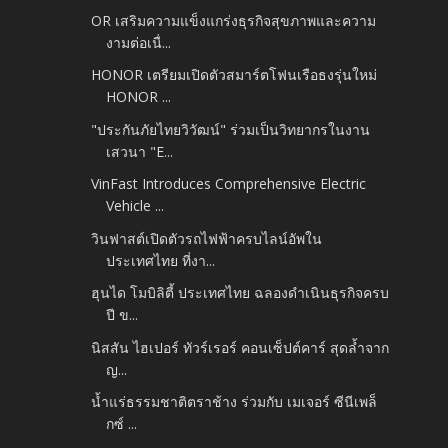
OR เสริมความแข็งแกร่งธุรกิจสุขภาพและความ
งามต่อเนื่...
HONOR เตรียมเปิดตัวสมาร์ตโฟนเรือธงรุ่นใหม่
HONOR ...
"ประกันภัยไทยวิวัฒน์" ร่วมเป็นวิทยากรในงาน
เสวนา "E...
VinFast Introduces Comprehensive Electric
Vehicle ...
วินฟาสต์เปิดตัวรถไฟฟ้าครบไลน์อัพใน
ประเทศไทย ที่งา...
ฮุนได โมบิลิตี้ ประเทศไทย ฉลองดำเนินธุรกิจครบ
ปี ข...
นิสสัน ไฮเปอร์ ทัวร์เรอร์ คอนเซ็ปต์คาร์ สุดล้ำจาก
ญ...
น้ำแร่ธรรมชาติตราช้าง ร่วมกับ เมเจอร์ ซีนีเพล็
กซ์ ...