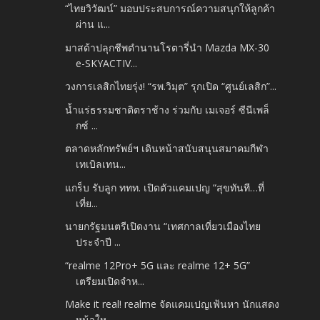
“ไทยวิวัฒน์” มอบประสบการณ์ความสนุกให้ลูกค้า
ผ่าน แ...
มาสด้าปลุกชีพตำนานโรตารี่นำ Mazda MX-30
e-SKYACTIV...
วงการเลสิกไทยรุ่ง! “รพ.วิมุต” รุกเปิด “ศูนย์เลสิก”...
น้ำแร่ธรรมชาติตราช้าง ร่วมกับ เมเจอร์ ซีนีเพล็
กซ์ ...
ตลาดหลักทรัพย์ฯ เดินหน้าสนับสนุนสมาคมกีฬา
เทเบิลเทน...
แกร็บ รับลูก ททท. เปิดตัวแคมเปญ “สุขทันที…ที่
เที่ย...
นายกรัฐมนตรีเปิดงาน “เทศกาลเที่ยวเมืองไทย
ประจำปี ...
“realme 12Pro+ 5G และ realme 12+ 5G”
เตรียมเปิดจำห...
Make it real! realme จัดแคมเปญเฟ้นหา นักแสดง
หน้าให...