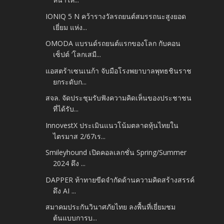
IONIQ 5 N คว้ารางวัลรถยนต์สมรรถนะสูงยอด
เยี่ยม แห่ง...
OMODA แบรนด์รถยนต์แรกของโลก กับคอน
เซ็ปต์ ‘โลกเสมื...
แอสตร้าเซนเนก้า จับมือโรงพยาบาลพุทธชินราช
ยกระดับก...
สจล. จัดประชุมรับฟังความคิดเห็นของประชาชน
ที่ได้รับ...
InnovestX ประเมินแนวโน้มตลาดหุ้นไทยใน
ไตรมาส 2/67เร...
Smileyhound เปิดคอลเลกชั่น Spring/Summer
2024 ดึง ...
DAPPER ท้าทายขีดจำกัดด้านความคิดสร้างสรรค์
ดึง AI ...
สมาคมประกันวินาศภัยไทย ลงพื้นที่เยี่ยมชม
ต้นแบบการบ...