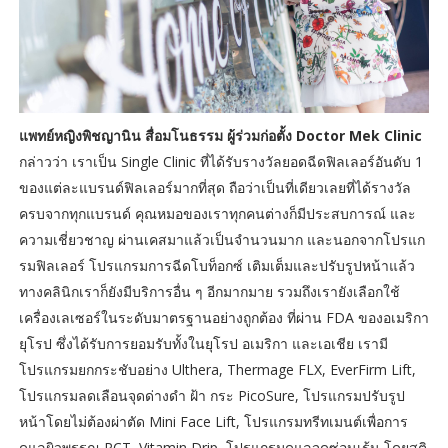
แพทย์หญิงพิชญานิน สื่อมโนธรรม ผู้ร่วมก่อตั้ง Doctor Mek Clinic
กล่าวว่า เราเป็น Single Clinic ที่ได้รับรางวัลยอดฉีดฟิลเลอร์อันดับ 1
ของแต่ละแบรนด์ฟิลเลอร์มากที่สุด ถือว่าเป็นที่เดียวเลยที่ได้รางวัล
ครบจากทุกแบรนด์ คุณหมอของเราทุกคนต่างก็มีประสบการณ์ และ
ความเชี่ยวชาญ ผ่านเคสมาแล้วเป็นจำนวนมาก และนอกจากโปรแก
รมฟิลเลอร์ โปรแกรมการฉีดโบท็อกซ์ เติมเต็มและปรับรูปหน้าแล้ว
ทางคลินิกเราก็ยังมีบริการอื่น ๆ อีกมากมาย รวมถึงเรายังเลือกใช้
เครื่องเลเซอร์ในระดับมาตรฐานอย่างถูกต้อง ที่ผ่าน FDA ของอเมริกา
ยุโรป ซึ่งได้รับการยอมรับทั้งในยุโรป อเมริกา และเอเชีย เรามี
โปรแกรมยกกระชับอย่าง Ulthera, Thermage FLX, EverFirm Lift,
โปรแกรมลดเลือนจุดด่างดำ ฝ้า กระ PicoSure, โปรแกรมปรับรูป
หน้าโดยไม่ต้องผ่าตัด Mini Face Lift, โปรแกรมทรีทเมนต์เพื่อการ
ดูแลผิวพรรณ PCT, Vitamin Drip, โปรแกรมดูแลจุดซ่อนเร้น โดยสูติ