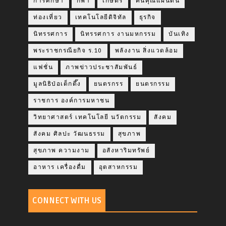
การศึกษา
กีฬา
เกษตร
คืนคุณแผ่นดิน
ท่องเที่ยว
เทคโนโลยีดิจิทัล
ธุรกิจ
นิทรรศการ
นิทรรศการ งานมหกรรม
บันเทิง
พระราชกรณียกิจ ร.10
พลังงาน สิ่งแวดล้อม
แฟชั่น
ภาพข่าวประชาสัมพันธ์
มูลนิธิป่อเต็กตึ๊ง
ยนตรกรร
ยนตรกรรม
ราชการ องค์การมหาชน
วิทยาศาสตร์ เทคโนโลยี นวัตกรรม
สังคม
สังคม ศิลปะ วัฒนธรรม
สุขภาพ
สุขภาพ ความงาม
อสังหาริมทรัพย์
อาหาร เครื่องดื่ม
อุตสาหกรรม
CONNECT WITH US