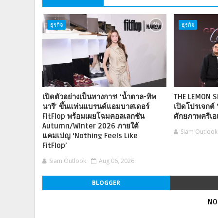
ธุรกิจ
ธุรกิจ
เปิดตัวอย่างเป็นทางการ! ‘น้ำตาล-ทิพ
THE LEMON S
นารี’ ขึ้นแท่นแบรนด์แอมบาสเดอร์
เปิดโปรเจกต์ 
FitFlop พร้อมเผยโฉมคอลเลกชัน
ศักยภาพครีเอเ
Autumn/Winter 2026 ภายใต้
Siam Outlook
แคมเปญ ‘Nothing Feels Like
FitFlop’
Siam Outlook
Aug 06, 2026
BLOGGER
NO