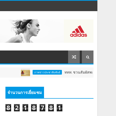
ททท. ชวนสัมผัสพลังแห่งศรัทธา ร่วมงาน "ห่ม
ภาพข่าวประชาสัมพันธ์
จำนวนการเยี่ยมชม
8
2
1
8
7
8
1