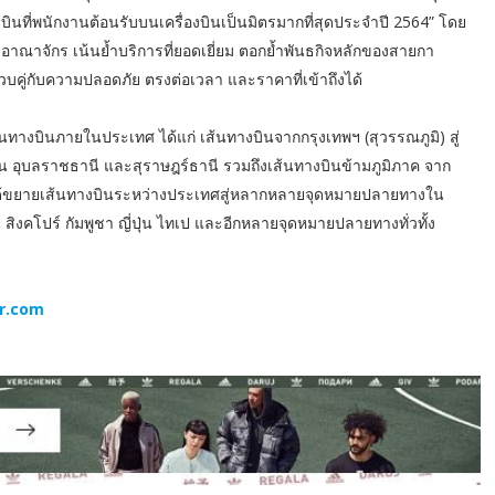
ินที่พนักงานต้อนรับบนเครื่องบินเป็นมิตรมากที่สุดประจำปี 2564” โดย
ณาจักร เน้นย้ำบริการที่ยอดเยี่ยม ตอกย้ำพันธกิจหลักของสายกา
คู่กับความปลอดภัย ตรงต่อเวลา และราคาที่เข้าถึงได้
นทางบินภายในประเทศ ได้แก่ เส้นทางบินจากกรุงเทพฯ (สุวรรณภูมิ) สู่
ก่น อุบลราชธานี และสุราษฎร์ธานี รวมถึงเส้นทางบินข้ามภูมิภาค จาก
ินฯ ได้ขยายเส้นทางบินระหว่างประเทศสู่หลากหลายจุดหมายปลายทางใน
 สิงคโปร์ กัมพูชา ญี่ปุ่น ไทเป และอีกหลายจุดหมายปลายทางทั่วทั้ง
ir.com