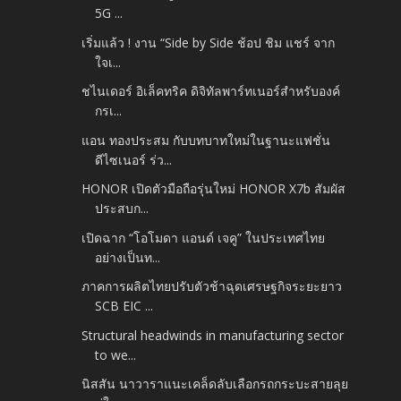
5G ...
เริ่มแล้ว ! งาน “Side by Side ช้อป ชิม แชร์ จาก
ใจเ...
ชไนเดอร์ อิเล็คทริค ดิจิทัลพาร์ทเนอร์สำหรับองค์
กรเ...
แอน ทองประสม กับบทบาทใหม่ในฐานะแฟชั่น
ดีไซเนอร์ ร่ว...
HONOR เปิดตัวมือถือรุ่นใหม่ HONOR X7b สัมผัส
ประสบก...
เปิดฉาก “โอโมดา แอนด์ เจคู” ในประเทศไทย
อย่างเป็นท...
ภาคการผลิตไทยปรับตัวช้าฉุดเศรษฐกิจระยะยาว
SCB EIC ...
Structural headwinds in manufacturing sector
to we...
นิสสัน นาวาราแนะเคล็ดลับเลือกรถกระบะสายลุย