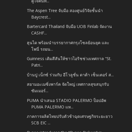
คู่ใจคนท...
The Aspen Tree จับมือ สองศูนย์วิจัยชั้นนำ
Baycrest...
Bartercard Thailand จับมือ UOB Finlab จัดงาน
CASHF...
ฮุนได พร้อมนำบรรยากาศกรุงโซลย้อนยุค และ
โพนี่ รถยน...
Guinness เติมสีสันให้ชาวไอริชช่วงเทศกาล “St.
Patri...
บ้านปู เน็กซ์ ร่วมกับ อีโวลูชั่น ดาต้า เซ็นเตอร์ ส...
สยามอะเมซิ่งพาร์ค จัดใหญ่ เทศกาลสุขสนุกรับ
ซัมเมอร์...
PUMA นำเสนอ STADIO PALERMO ป็อปอัพ
PUMA PALERMO แห...
ภาคการผลิตไทยปรับตัวช้าฉุดเศรษฐกิจระยะยาว
SCB EIC ...