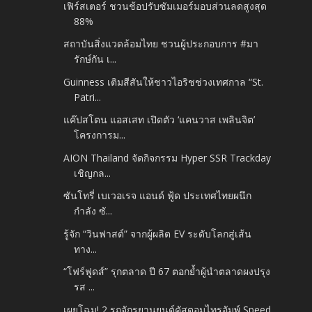
เฟิร์สเตอร์ ชวนช้อปรับซัมเมอร์มอบส่วนลดสูงสุด
88%
สถาบันสิ่งแวดล้อมไทย ชวนผู้ประกอบการ #มา
รักษ์กัน เ...
Guinness เติมสีสันให้ชาวไอริชช่วงเทศกาล “St.
Patri...
แค๊ปสโตน แอสเสท เปิดตัว ‘แคนวาส เพลินจิต’
โครงการม...
AION Thailand จัดกิจกรรม Hyper SSR Trackday
เชิญกล...
ซันโทรี่ เบเวอเรจ แอนด์ ฟู้ด ประเทศไทยผนึก
กำลัง ซั...
รู้จัก “วินฟาสต์” จากผู้ผลิต EV ระดับโลกสู่เส้น
ทาง...
“โฟร์ฟูดส์” รุกตลาด ปี 67 ตอกย้ำผู้นำตลาดผงปรุง
รส ...
เผยโฉม! 2 รถจักรยานยนต์คัสตอมไทรอัมพ์ Speed