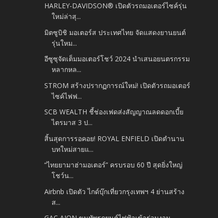
HARLEY-DAVIDSON® เปิดตัวรถมอเตอร์ไซค์รุ่น
ใหม่ล่าสุ...
มิตซูบิชิ มอเตอร์ส ประเทศไทย จัดแสดงยานยนต์
รุ่นใหม...
อีซูซุจัดเต็มมอเตอร์โชว์ 2024 นำเสนอยนตรกรรม
หลากหล...
STROM สร้างปรากฏการณ์ใหม่! เปิดตัวรถมอเตอร์
ไซค์ไฟฟ...
SCB WEALTH ชี้ช่องเฟดส่งสัญญาณลดดอกเบี้ย
ไตรมาส 3 ป...
สิ้นสุดการรอคอย! ROYAL ENFIELD เปิดตำนาน
บทใหม่สายแ...
“ไทยยามาฮ่ามอเตอร์” ครบรอบ 60 ปี สุดยิ่งใหญ่
โชว์น...
Airbnb เปิดตัว ไกด์บุ๊กเที่ยวกรุงเทพฯ 4 ย่านสร้าง
ส...
GAC AION ขนทัพรถยนต์ไฟฟ้าเข้าร่วมงาน