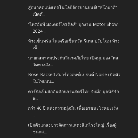
สู่อนาคตแห่งเทคโนโลยีจักรยานยนต์! “สโกมาดิ”
เปิดตั...
“ไทรอัมพ์ มอเตอร์ไซเคิลส์” บุกงาน Motor Show
2024 ...
ห้างเซ็นทรัล ในเครือเซ็นทรัล รีเทล ปรับโฉม ห้าง
เซ็...
นายกสมาคมประกันวินาศภัยไทย เปิดมุมมอง “พล
วัตทางสัง...
Bose-Backed สมาร์ทวอทช์แบรนด์ Noise เปิดตัว
ในไทยบน...
คาร์กิลล์ ผลักดันศักยภาพสตรีไทย จับมือ มูลนิธิรัก
ษ...
กว่า 40 ปี แห่งความมุ่งมั่น เพื่อเอาชนะโรคมะเร็ง
...
เปิดตัวแถลงข่าวจัดการแสดงลิเกโรงใหญ่ เรื่องผู้
ชนะส...