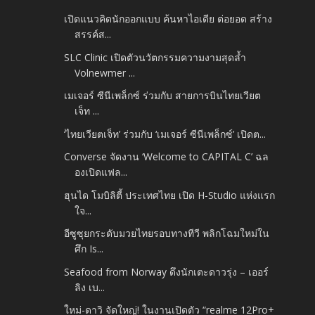
เปิดแนวคิดนักออกแบบ ค้นหาไอเดีย ต่อยอด สร้าง
สรรค์ส...
SLC Clinic เปิดตัวนวัตกรรมความงามสุดล้ำ
Volnewmer ...
เมเจอร์ ซีนีเพล็กซ์ ร่วมกับ สายการบินไทยเวียต
เจ็ท ...
‘ไทยเวียตเจ็ท’ ร่วมกับ ‘เมเจอร์ ซีนีเพล็กซ์’ เปิดต...
Converse จัดงาน ‘Welcome to CAPITAL C’ ฉล
องเปิดแฟล...
ฮุนได โมบิลิตี้ ประเทศไทย เปิด H-Studio แห่งแรก
ใจ...
อีซูซุยกระดับมวยไทยรอบทางทีวี พลิกโฉมใหม่ใน
ศึก Is...
Seafood from Norway ดึงนักเตะดาวรุ่ง – เออร์
ลิง เบ...
ใหม่-ดาวิ จัดใหญ่! ในงานเปิดตัว “realme 12Pro+