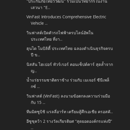
"ประกันภัยไทยวิวัฒน์" ร่วมเป็นวิทยากรในงาน
เสวนา "E...
VinFast Introduces Comprehensive Electric
Vehicle ...
วินฟาสต์เปิดตัวรถไฟฟ้าครบไลน์อัพใน
ประเทศไทย ที่งา...
ฮุนได โมบิลิตี้ ประเทศไทย ฉลองดำเนินธุรกิจครบ
ปี ข...
นิสสัน ไฮเปอร์ ทัวร์เรอร์ คอนเซ็ปต์คาร์ สุดล้ำจาก
ญ...
น้ำแร่ธรรมชาติตราช้าง ร่วมกับ เมเจอร์ ซีนีเพล็
กซ์ ...
วินฟาสต์ (VinFast) ลงนามข้อตกลงความร่วมมือ
กับ 15 ...
ทีมมิตซูบิชิ แรลลี่อาร์ท เตรียมสู้ศึกเอเชีย ครอสคั...
อีซูซุคว้า 2 รางวัลเกียรติยศ “สุดยอดองค์กรแห่งปี”
...