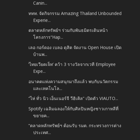
Canin...
ททท. จัดกิจกรรม Amazing Thailand Unbounded
Experie...
ตลาดหลักทรัพย์ฯ ร่วมกับพันธมิตรเดินหน้า
โครงการ“Hap...
เลอ กอร์ดอง เบลอ ดุสิต จัดงาน Open House เปิด
บ้านพ...
‘ไทยเวียตเจ็ท’ คว้า 3 รางวัลจากเวที Employee
Expe...
อนาคตแห่งความสนุกมาถึงแล้ว พบกับนวัตกรรม
และเทคโนโล...
“ไห่ ทั่ว นิว เอ็นเนอร์จี วีฮิเคิล” เปิดตัว VIAUTO...
Spotify เฉลิมฉลองให้กับศิลปินหญิงชาวเกาหลีที่
ขยายค...
“ตลาดหลักทรัพย์ฯ ต้อนรับ รมต. กระทรวงการต่าง
ประเทศ...