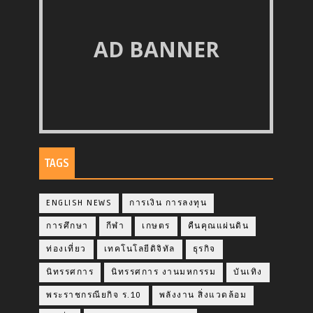
AD BANNER
TAGS
ENGLISH NEWS
การเงิน การลงทุน
การศึกษา
กีฬา
เกษตร
คืนคุณแผ่นดิน
ท่องเที่ยว
เทคโนโลยีดิจิทัล
ธุรกิจ
นิทรรศการ
นิทรรศการ งานมหกรรม
บันเทิง
พระราชกรณียกิจ ร.10
พลังงาน สิ่งแวดล้อม