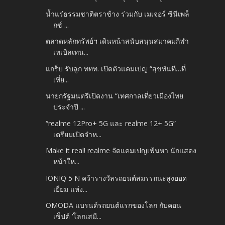
น้ำแร่ธรรมชาติตราช้าง ร่วมกับ เมเจอร์ ซีนีเพล็
กซ์ ...
ตลาดหลักทรัพย์ฯ เดินหน้าสนับสนุนสมาคมกีฬา
เทเบิลเทน...
แกร็บ รับลูก ททท. เปิดตัวแคมเปญ “สุขทันที…ที่
เที่ย...
นายกรัฐมนตรีเปิดงาน “เทศกาลเที่ยวเมืองไทย
ประจำปี ...
“realme 12Pro+ 5G และ realme 12+ 5G”
เตรียมเปิดจำห...
Make it real! realme จัดแคมเปญเฟ้นหา นักแสดง
หน้าให...
IONIQ 5 N คว้ารางวัลรถยนต์สมรรถนะสูงยอด
เยี่ยม แห่ง...
OMODA แบรนด์รถยนต์แรกของโลก กับคอน
เซ็ปต์ ‘โลกเสมื...