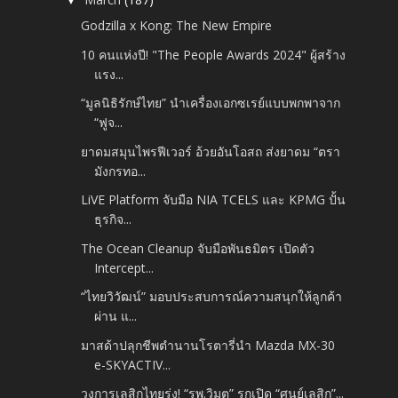
▼
Godzilla x Kong: The New Empire
10 คนแห่งปี! "The People Awards 2024" ผู้สร้าง
แรง...
“มูลนิธิรักษ์ไทย” นำเครื่องเอกซเรย์แบบพกพาจาก
“ฟูจ...
ยาดมสมุนไพรฟีเวอร์ อ้วยอันโอสถ ส่งยาดม “ตรา
มังกรทอ...
LiVE Platform จับมือ NIA TCELS และ KPMG ปั้น
ธุรกิจ...
The Ocean Cleanup จับมือพันธมิตร เปิดตัว
Intercept...
“ไทยวิวัฒน์” มอบประสบการณ์ความสนุกให้ลูกค้า
ผ่าน แ...
มาสด้าปลุกชีพตำนานโรตารี่นำ Mazda MX-30
e-SKYACTIV...
วงการเลสิกไทยรุ่ง! “รพ.วิมุต” รุกเปิด “ศูนย์เลสิก”...