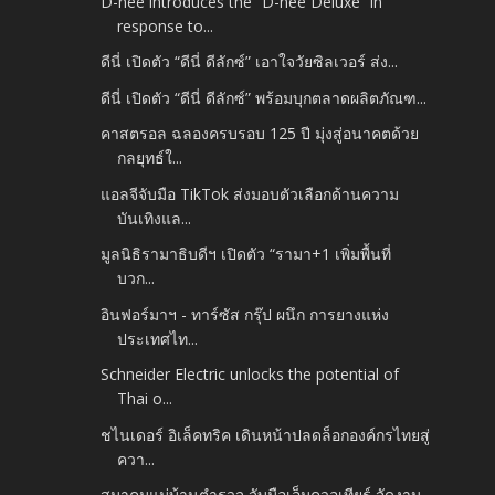
D-nee introduces the “D-nee Deluxe” in
response to...
ดีนี่ เปิดตัว “ดีนี่ ดีลักซ์” เอาใจวัยซิลเวอร์ ส่ง...
ดีนี่ เปิดตัว “ดีนี่ ดีลักซ์” พร้อมบุกตลาดผลิตภัณฑ...
คาสตรอล ฉลองครบรอบ 125 ปี มุ่งสู่อนาคตด้วย
กลยุทธ์ใ...
แอลจีจับมือ TikTok ส่งมอบตัวเลือกด้านความ
บันเทิงแล...
มูลนิธิรามาธิบดีฯ เปิดตัว “รามา+1 เพิ่มพื้นที่
บวก...
อินฟอร์มาฯ - ทาร์ซัส กรุ๊ป ผนึก การยางแห่ง
ประเทศไท...
Schneider Electric unlocks the potential of
Thai o...
ชไนเดอร์ อิเล็คทริค เดินหน้าปลดล็อกองค์กรไทยสู่
ควา...
สมาคมแม่บ้านตำรวจ จับมือเอ็มควอเทียร์ จัดงาน