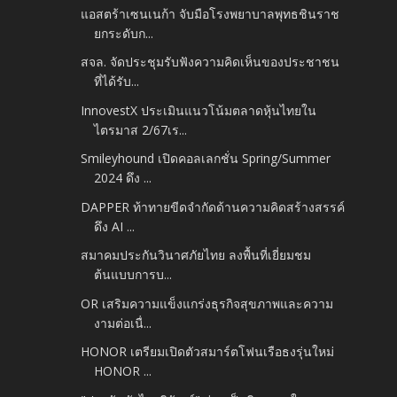
แอสตร้าเซนเนก้า จับมือโรงพยาบาลพุทธชินราช
ยกระดับก...
สจล. จัดประชุมรับฟังความคิดเห็นของประชาชน
ที่ได้รับ...
InnovestX ประเมินแนวโน้มตลาดหุ้นไทยใน
ไตรมาส 2/67เร...
Smileyhound เปิดคอลเลกชั่น Spring/Summer
2024 ดึง ...
DAPPER ท้าทายขีดจำกัดด้านความคิดสร้างสรรค์
ดึง AI ...
สมาคมประกันวินาศภัยไทย ลงพื้นที่เยี่ยมชม
ต้นแบบการบ...
OR เสริมความแข็งแกร่งธุรกิจสุขภาพและความ
งามต่อเนื่...
HONOR เตรียมเปิดตัวสมาร์ตโฟนเรือธงรุ่นใหม่
HONOR ...