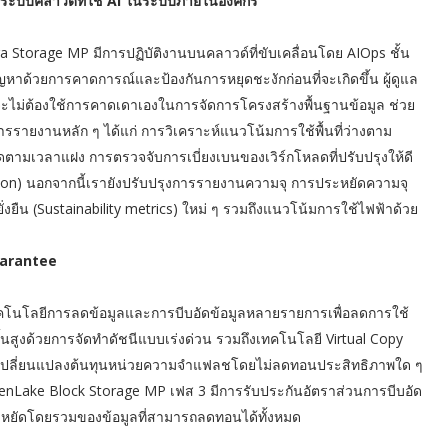
ะบบคลาวด์ที่ใช้ AI ในระบบภายในองค์กร
a Storage MP มีการปฏิบัติงานบนคลาวด์ที่ขับเคลื่อนโดย AIOps ชั้น
าด้วยการคาดการณ์และป้องกันการหยุดชะงักก่อนที่จะเกิดขึ้น ผู้ดูแล
ะไม่ต้องใช้การคาดเดาเองในการจัดการโครงสร้างพื้นฐานข้อมูล ช่วย
รายงานหลัก ๆ ได้แก่ การวิเคราะห์แนวโน้มการใช้พื้นที่ว่างตาม
ตามเวลาแฝง การตรวจจับการเบี่ยงเบนของเวิร์กโหลดที่ปรับปรุงให้ดี
ion) นอกจากนี้เรายังปรับปรุงการรายงานความจุ การประหยัดความจุ
ยั่งยืน (Sustainability metrics) ใหม่ ๆ รวมถึงแนวโน้มการใช้ไฟฟ้าด้วย
Guarantee
คโนโลยีการลดข้อมูลและการบีบอัดข้อมูลหลายรายการเพื่อลดการใช้
้นสูงด้วยการจัดทำดัชนีแบบเร่งด่วน รวมถึงเทคโนโลยี Virtual Copy
ื่อเปลี่ยนแปลงต้นทุนหน่วยความจำแฟลชโดยไม่ลดทอนประสิทธิภาพใด ๆ
Lake Block Storage MP เฟส 3 มีการรับประกันอัตราส่วนการบีบอัด
หยัดโดยรวมของข้อมูลที่สามารถลดทอนได้ทั้งหมด