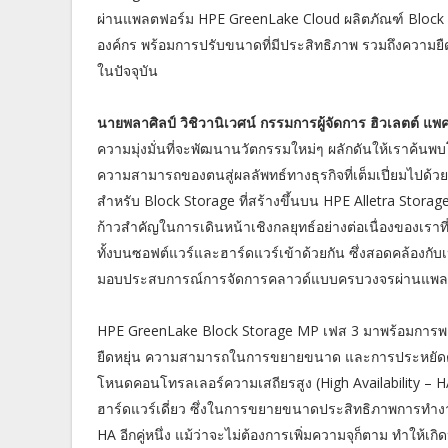
ผ่านแพลตฟอร์ม HPE GreenLake Cloud ผลิตภัณฑ์ Block
องค์กร พร้อมการปรับขนาดที่มีประสิทธิภาพ รวมถึงความยืด
ในปัจจุบัน
นายพลาศิลป์ วิชิวานิเวศน์ กรรมการผู้จัดการ ฮิวเลตต์ 
ความมุ่งมั่นที่จะพัฒนานวัตกรรมใหม่ๆ ผลักดันให้เราค้นพบโ
ความสามารถของตนสู่ผลลัพทธ์ทางธุรกิจที่เต็มเปี่ยมไปด
สำหรับ Block Storage ที่สร้างขึ้นบน HPE Alletra Stora
ก้าวสำคัญในการเดินหน้าเชิงกลยุทธ์อย่างต่อเนื่องของเรา
ทั้งบนซอฟต์แวร์และฮาร์ดแวร์เข้าด้วยกัน ซึ่งสอดคล้อง
มอบประสบการณ์การจัดการคลาวด์แบบครบวงจรผ่านแพล
HPE GreenLake Block Storage MP เฟส 3 มาพร้อมการพล
ยืดหยุ่น ความสามารถในการขยายขนาด และการประหยัดต้
โหนดคอนโทรลเลอร์ความเสถียรสูง (High Availability – HA
ฮาร์ดแวร์เดี่ยว ซึ่งในการขยายขนาดประสิทธิภาพการทำง
HA อีกคู่หนึ่ง แม้ว่าจะไม่ต้องการเพิ่มความจุก็ตาม ทำให้เ