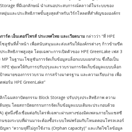
 Storage ที่มีเอกลักษณ์ นำเสนอประสบการณ์คลาวด์ในระบบของ
หยุ่นและประสิทธิภาพขั้นสูงสุดสำหรับเวิร์กโหลดที่สำคัญขององค์กร
แพคการ์ด เอ็นเตอร์ไพรส์ ประเทศไทย และเวียดนาม
กล่าวว่า “ที่ HPE
ซลูชันที่ล้ำหน้า เพื่อสนับสนุนและส่งเสริมให้องค์กรต่างๆ ก้าวข้ามขีด
้วยประสิทธิภาพสูงสุด โดยเฉพาะการเปิดตัวของ HPE GreenLake เฟส 3
ge MP ในฐานะโซลูชันการจัดเก็บข้อมูลบล็อกแบบแยกส่วน ซึ่งถือเป็น
ที่ HPE ทุ่มเทให้กับการปรับปรุงและรวบรวมการจัดเก็บข้อมูลแบบบล็อก
กับเป้าหมายของการรวบรวม การสร้างมาตรฐาน และความเรียบง่าย เพื่อ
ตฟอร์ม HPE GreenLake”
ิกโฉมสถาปัตยกรรม Block Storage ปรับปรุงประสิทธิภาพ ความ
นทุน โดยสถาปัตยกรรมการจัดเก็บข้อมูลแบบเดิมจะประกอบด้วย
) คู่หนึ่งซึ่งเชื่อมต่อกับไดรฟ์เฉพาะผ่านทางช่องมิดเพลนภายในแชสซี
านของระบบที่ผ่านมาจะต้องซื้อระบบใหม่พร้อมกับโหนดคอนโทรลเลอร์
กิดปัญหา “ความจุที่ไม่ถูกใช้งาน (Orphan capacity)” และเกิดไซโลข้อมูล