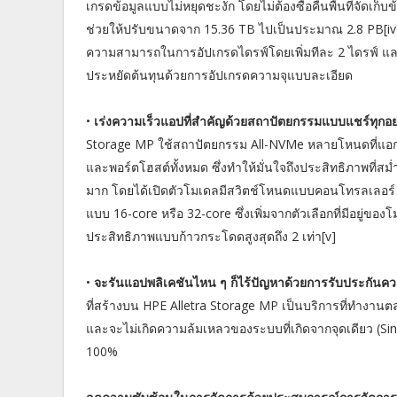
เกรดข้อมูลแบบไม่หยุดชะงัก โดยไม่ต้องซื้อคืนพื้นที่จัดเก็บ
ช่วยให้ปรับขนาดจาก 15.36 TB ไปเป็นประมาณ 2.8 PB[iv] ได
ความสามารถในการอัปเกรดไดรฟ์โดยเพิ่มทีละ 2 ไดรฟ์ และ 
ประหยัดต้นทุนด้วยการอัปเกรดความจุแบบละเอียด
•
เร่งความเร็วแอปที่สำคัญด้วยสถาปัตยกรรมแบบแชร์ทุกอ
Storage MP ใช้สถาปัตยกรรม All-NVMe หลายโหนดที่แอ
และพอร์ตโฮสต์ทั้งหมด ซึ่งทำให้มั่นใจถึงประสิทธิภาพที่
มาก โดยได้เปิดตัวโมเดลมีสวิตช์โหนดแบบคอนโทรลเลอร์ 
แบบ 16-core หรือ 32-core ซึ่งเพิ่มจากตัวเลือกที่มีอยู่
ประสิทธิภาพแบบก้าวกระโดดสูงสุดถึง 2 เท่า[v]
•
จะรันแอปพลิเคชันไหน ๆ ก็ไร้ปัญหาด้วยการรับประกัน
ที่สร้างบน HPE Alletra Storage MP เป็นบริการที่ทำงานต
และจะไม่เกิดความล้มเหลวของระบบที่เกิดจากจุดเดียว (Sin
100%