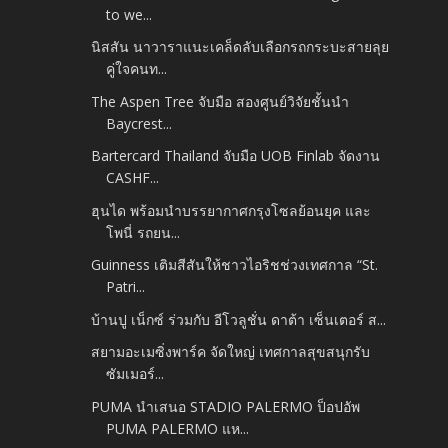
to we...
นิสสัน นาวาราแนะเคล็ดลับเลือกรถกระบะสายลุย
คู่ใจคนท...
The Aspen Tree จับมือ สองศูนย์วิจัยชั้นนำ
Baycrest...
Bartercard Thailand จับมือ UOB Finlab จัดงาน
CASHF...
ฮุนได พร้อมนำบรรยากาศกรุงโซลย้อนยุค และ
โพนี่ รถยน...
Guinness เติมสีสันให้ชาวไอริชช่วงเทศกาล “St.
Patri...
บ้านปู เน็กซ์ ร่วมกับ อีโวลูชั่น ดาต้า เซ็นเตอร์ ส...
สยามอะเมซิ่งพาร์ค จัดใหญ่ เทศกาลสุขสนุกรับ
ซัมเมอร์...
PUMA นำเสนอ STADIO PALERMO ป็อปอัพ
PUMA PALERMO แห...