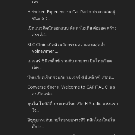
เคร...
Heineken Experience x Cat Radio ประกาศผลผู้
ชนะ 6 ว...
เปิดแนวคิดนักออกแบบ ค้นหาไอเดีย ต่อยอด สร้าง
สรรค์ส...
SLC Clinic เปิดตัวนวัตกรรมความงามสุดล้ำ
Volnewmer ...
เมเจอร์ ซีนีเพล็กซ์ ร่วมกับ สายการบินไทยเวียต
เจ็ท ...
‘ไทยเวียตเจ็ท’ ร่วมกับ ‘เมเจอร์ ซีนีเพล็กซ์’ เปิดต...
Converse จัดงาน ‘Welcome to CAPITAL C’ ฉล
องเปิดแฟล...
ฮุนได โมบิลิตี้ ประเทศไทย เปิด H-Studio แห่งแรก
ใจ...
อีซูซุยกระดับมวยไทยรอบทางทีวี พลิกโฉมใหม่ใน
ศึก Is...