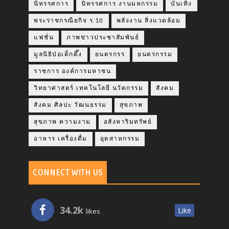
นิทรรศการ
นิทรรศการ งานมหกรรม
บันเทิง
พระราชกรณียกิจ ร.10
พลังงาน สิ่งแวดล้อม
แฟชั่น
ภาพข่าวประชาสัมพันธ์
มูลนิธิป่อเต็กตึ๊ง
ยนตรกรร
ยนตรกรรม
ราชการ องค์การมหาชน
วิทยาศาสตร์ เทคโนโลยี นวัตกรรม
สังคม
สังคม ศิลปะ วัฒนธรรม
สุขภาพ
สุขภาพ ความงาม
อสังหาริมทรัพย์
อาหาร เครื่องดื่ม
อุตสาหกรรม
CONNECT WITH US
34.2k
Like
likes