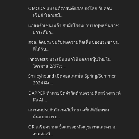
OMODA แบรนด์รถยนต์แรกของโลก กับคอน
เซ็ปต์ ‘โลกเสมื...
แอสตร้าเซนเนก้า จับมือโรงพยาบาลพุทธชินราช
ยกระดับก...
สจล. จัดประชุมรับฟังความคิดเห็นของประชาชน
ที่ได้รับ...
InnovestX ประเมินแนวโน้มตลาดหุ้นไทยใน
ไตรมาส 2/67เร...
Smileyhound เปิดคอลเลกชั่น Spring/Summer
2024 ดึง ...
DAPPER ท้าทายขีดจำกัดด้านความคิดสร้างสรรค์
ดึง AI ...
สมาคมประกันวินาศภัยไทย ลงพื้นที่เยี่ยมชม
ต้นแบบการบ...
OR เสริมความแข็งแกร่งธุรกิจสุขภาพและความ
งามต่อเนื่...