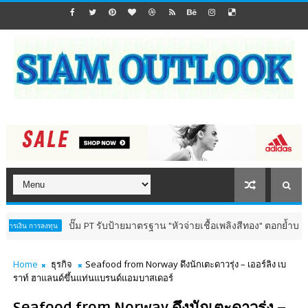
ปั๊ม PT รับป้ายมาตรฐาน "หัวจ่ายเชื้อเพลิงสีทอง" ตอกย้ำบริการโปร่งใ
รลงทุน
Home
ธุรกิจ
Seafood from Norway ดึงนักเตะดาวรุ่ง – เออร์ลิง เบ
ราท์ ฮาแลนด์ขึ้นแท่นแบรนด์แอมบาสเดอร์