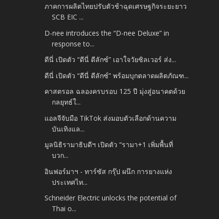
ภาคการผลิตไทยปรับตัวช้าฉุดเศรษฐกิจระยะยาว
SCB EIC ...
D-nee introduces the “D-nee Deluxe” in
response to...
ดีนี่ เปิดตัว “ดีนี่ ดีลักซ์” เอาใจวัยซิลเวอร์ ส่ง...
ดีนี่ เปิดตัว “ดีนี่ ดีลักซ์” พร้อมบุกตลาดผลิตภัณฑ...
คาสตรอล ฉลองครบรอบ 125 ปี มุ่งสู่อนาคตด้วย
กลยุทธ์ใ...
แอลจีจับมือ TikTok ส่งมอบตัวเลือกด้านความ
บันเทิงแล...
มูลนิธิรามาธิบดีฯ เปิดตัว “รามา+1 เพิ่มพื้นที่
บวก...
อินฟอร์มาฯ - ทาร์ซัส กรุ๊ป ผนึก การยางแห่ง
ประเทศไท...
Schneider Electric unlocks the potential of
Thai o...