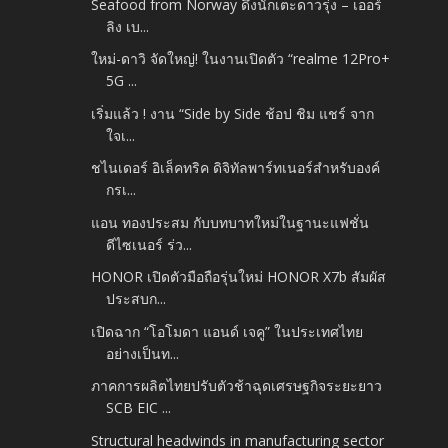
Seafood from Norway ดึงนักเตะดาวรุ่ง – เออร์
ลิง เบ...
ใหม่-ดาวิ จัดใหญ่! ในงานเปิดตัว “realme 12Pro+
5G ...
เริ่มแล้ว ! งาน “Side by Side ช้อป ชิม แชร์ จาก
ใจเ...
ชไนเดอร์ อิเล็คทริค ดิจิทัลพาร์ทเนอร์สำหรับองค์
กรเ...
แอน ทองประสม กับบทบาทใหม่ในฐานะแฟชั่น
ดีไซเนอร์ ร่ว...
HONOR เปิดตัวมือถือรุ่นใหม่ HONOR X7b สัมผัส
ประสบก...
เปิดฉาก “โอโมดา แอนด์ เจคู” ในประเทศไทย
อย่างเป็นท...
ภาคการผลิตไทยปรับตัวช้าฉุดเศรษฐกิจระยะยาว
SCB EIC ...
Structural headwinds in manufacturing sector