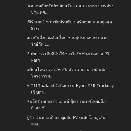
“ตลาดหลักทรัพย์ฯ ต้อนรับ รมต. กระทรวงการต่าง
ประเทศ...
เฟิร์สเตอร์ ชวนช้อปรับซัมเมอร์มอบส่วนลดสูงสุด
88%
สถาบันสิ่งแวดล้อมไทย ชวนผู้ประกอบการ #มา
รักษ์กัน เ...
Guinness เติมสีสันให้ชาวไอริชช่วงเทศกาล “St.
Patri...
แค๊ปสโตน แอสเสท เปิดตัว ‘แคนวาส เพลินจิต’
โครงการม...
AION Thailand จัดกิจกรรม Hyper SSR Trackday
เชิญกล...
ซันโทรี่ เบเวอเรจ แอนด์ ฟู้ด ประเทศไทยผนึก
กำลัง ซั...
รู้จัก “วินฟาสต์” จากผู้ผลิต EV ระดับโลกสู่เส้น
ทาง...