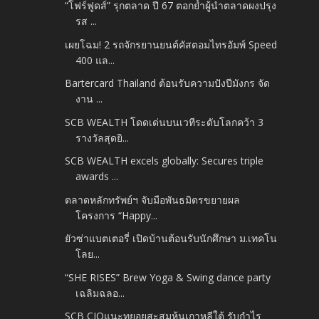
“โฟร์ฟูดส์” รุกตลาด ปี 67 ตอกย้ำผู้นำตลาดผงปรุง
รส ...
เผยโฉม! 2 รถจักรยานยนต์คัสตอมไทรอัมพ์ Speed
400 แล...
Bartercard Thailand ต้อนรับความปังปีมังกร จัด
งาน ...
SCB WEALTH โดดเด่นบนเวทีระดับโลกคว้า 3
รางวัลสุดยิ...
SCB WEALTH excels globally: Secures triple
awards ...
ตลาดหลักทรัพย์ฯ จับมือพันธมิตรขยายผล
โครงการ “Happy...
ยัวซ่าแบตเตอรี่ เปิดบ้านต้อนรับนักศึกษา ม.เทคโน
โลย...
“SHE RISES” Brew Yoga & Swing dance party
เฉลิมฉลอ...
SCB CIOแนะทยอยสะสมหุ้นเกาหลีใต้ รับกำไร