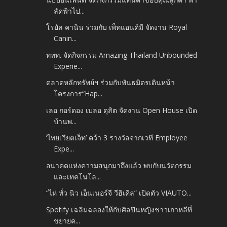
ลัดฟ้าไป...
โรยัล คานิน ร่วมกับ เพ็ทแอนด์มี จัดงาน Royal
Canin...
ททท. จัดกิจกรรม Amazing Thailand Unbounded
Experie...
ตลาดหลักทรัพย์ฯ ร่วมกับพันธมิตรเดินหน้า
โครงการ“Hap...
เลอ กอร์ดอง เบลอ ดุสิต จัดงาน Open House เปิด
บ้านพ...
‘ไทยเวียตเจ็ท’ คว้า 3 รางวัลจากเวที Employee
Expe...
อนาคตแห่งความสนุกมาถึงแล้ว พบกับนวัตกรรม
และเทคโนโล...
“ไห่ ทั่ว นิว เอ็นเนอร์จี วีฮิเคิล” เปิดตัว VIAUTO...
Spotify เฉลิมฉลองให้กับศิลปินหญิงชาวเกาหลีที่
ขยายค...