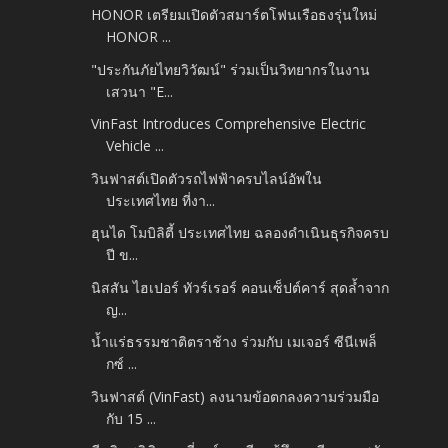
HONOR เตรียมเปิดตัวสมาร์ตโฟนเรือธงรุ่นใหม่
HONOR ...
"ประกันภัยไทยวิวัฒน์" ร่วมเป็นวิทยากรในงาน
เสวนา "E...
VinFast Introduces Comprehensive Electric
Vehicle ...
วินฟาสต์เปิดตัวรถไฟฟ้าครบไลน์อัพใน
ประเทศไทย ที่งา...
ฮุนได โมบิลิตี้ ประเทศไทย ฉลองดำเนินธุรกิจครบ
ปี ข...
นิสสัน ไฮเปอร์ ทัวร์เรอร์ คอนเซ็ปต์คาร์ สุดล้ำจาก
ญ...
น้ำแร่ธรรมชาติตราช้าง ร่วมกับ เมเจอร์ ซีนีเพล็
กซ์ ...
วินฟาสต์ (VinFast) ลงนามข้อตกลงความร่วมมือ
กับ 15 ...