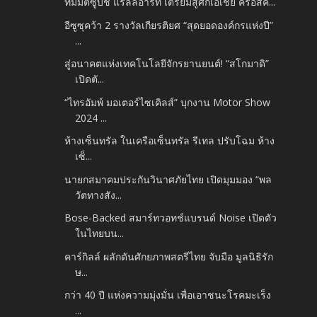
ทีมมิตซูบิชิ แรลลี่อาร์ท เตรียมสู้ศึกเอเชีย ครอสคั...
อีซูซุคว้า 2 รางวัลเกียรติยศ “สุดยอดองค์กรแห่งปี”
...
สู่อนาคตแห่งเทคโนโลยีจักรยานยนต์! “สโกมาดิ”
เปิดตั...
“ไทรอัมพ์ มอเตอร์ไซเคิลส์” บุกงาน Motor Show
2024 ...
ห้างเซ็นทรัล ในเครือเซ็นทรัล รีเทล ปรับโฉม ห้าง
เซ็...
นายกสมาคมประกันวินาศภัยไทย เปิดมุมมอง “พล
วัตทางสัง...
Bose-Backed สมาร์ทวอทช์แบรนด์ Noise เปิดตัว
ในไทยบน...
คาร์กิลล์ ผลักดันศักยภาพสตรีไทย จับมือ มูลนิธิรัก
ษ...
กว่า 40 ปี แห่งความมุ่งมั่น เพื่อเอาชนะโรคมะเร็ง
...