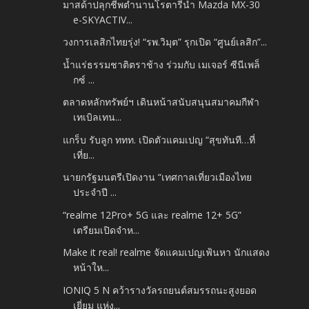
มาสด้าปลุกชีพตำนานโรตารี่นำ Mazda MX-30
e-SKYACTIV...
วงการเลสิกไทยรุ่ง! “รพ.วิมุต” รุกเปิด “ศูนย์เลสิก”...
น้ำแร่ธรรมชาติตราช้าง ร่วมกับ เมเจอร์ ซีนีเพล็
กซ์ ...
ตลาดหลักทรัพย์ฯ เดินหน้าสนับสนุนสมาคมกีฬา
เทเบิลเทน...
แกร็บ รับลูก ททท. เปิดตัวแคมเปญ “สุขทันที…ที่
เที่ย...
นายกรัฐมนตรีเปิดงาน “เทศกาลเที่ยวเมืองไทย
ประจำปี ...
“realme 12Pro+ 5G และ realme 12+ 5G”
เตรียมเปิดจำห...
Make it real! realme จัดแคมเปญเฟ้นหา นักแสดง
หน้าให...
IONIQ 5 N คว้ารางวัลรถยนต์สมรรถนะสูงยอด
เยี่ยม แห่ง...