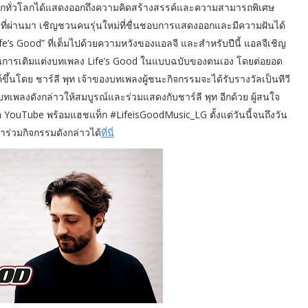
ากทั่วโลกได้แสดงออกถึงความคิดสร้างสรรค์และความสามารถพิเศษ
นปีที่ผ่านมา เชิญชวนคนรุ่นใหม่ที่ชื่นชอบการแสดงออกและมีความฝันได้
’s Good” ที่เต็มไปด้วยความหวังของแอลจี และสำหรับปีนี้ แอลจีเชิญ
งานการเติมแต่งบทเพลง Life’s Good ในแบบฉบับของตนเอง โดยต่อยอด
์ขึ้นโดย ชาร์ลี พุท เจ้าของบทเพลงผู้ชนะกิจกรรมจะได้รับรางวัลเป็นทีวี
เพลงดังกล่าวให้สมบูรณ์และร่วมแสดงกับชาร์ลี พุท อีกด้วย ผู้สนใจ
YouTube พร้อมแฮชแท็ก #LifeisGoodMusic_LG ตั้งแต่วันนี้จนถึงวัน
้าร่วมกิจกรรมดังกล่าวได้
ที่นี่