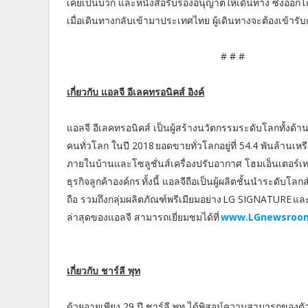
เคยเป็นบวก และหนังสือรับรองอนุญาตให้เดินทาง ซึ่งออกโ
เมื่อเดินทางกลับเข้ามาประเทศไทย ผู้เดินทางจะต้องเข้ารับก
# # #
เกี่ยวกับ แอลจี อีเลคทรอนิคส์ อิงค์
แอลจี อีเลคทรอนิคส์ เป็นผู้สร้างนวัตกรรมระดับโลกทั้ง
คนทั่วโลก ในปี 2018 ยอดขายทั่วโลกอยู่ที่ 54.4 พันล้านเหร
ภายในบ้านและโซลูชั่นส์เครื่องปรับอากาศ โฮมเอ็นเตอร์เทน
ธุรกิจลูกค้าองค์กร ทั้งนี้ แอลจีถือเป็นผู้ผลิตชั้นนำระดับโล
ถือ รวมถึงกลุ่มผลิตภัณฑ์พรีเมียมอย่าง LG SIGNATURE และ
ล่าสุดของแอลจี สามารถเยี่ยมชมได้ที่
www.LGnewsroo
เกี่ยวกับ ชาร์ลี พุท
ด้วยอายุเพียง 29 ปี ชาร์ลี พุท ได้พิสูจน์ความสามารถของตั