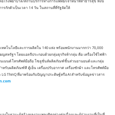
ดยโรงพยาบาล/สถานบริการทางการแพทย์/เจ้าหน้าที่สาธารสุข ทั้งนี้
ารกักตัวเป็นเวลา 14 วัน ในสถานที่ที่รัฐจัดให้
ด้านเทคโนโลยีและการผลิตใน 140 แห่ง พร้อมพนักงานมากกว่า 70,000
ียญสหรัฐฯ โดยแอลจีประกอบด้วยกลุ่มธุรกิจห้ากลุ่ม คือ เครื่องใช้ไฟฟ้า
เมนต์ โทรศัพท์มือถือ โซลูชั่นส์ผลิตภัณฑ์ชิ้นส่วนยานยนต์ และกลุ่ม
กสำหรับผลิตภัณฑ์ที ตู้เย็น เครื่องปรับอากาศ เครื่องซักผ้า และโทรศัพท์มือ
 LG ThinQ ที่มาพร้อมกับปัญญาประดิษฐ์หรือ AI สำหรับข้อมูลข่าวสาร
m.com
วเองในฐานะผู้สร้างผลงานเพลงฮิตอย่างต่อเนื่องและผู้ร่วมงานที่เป็นที่