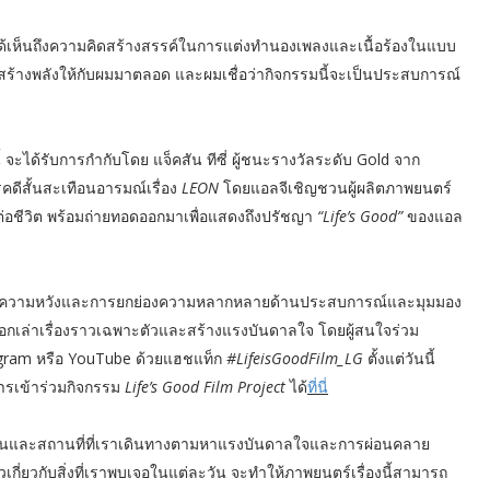
ด้เห็นถึงความคิดสร้างสรรค์ในการแต่งทำนองเพลงและเนื้อร้องในแบบ
ละสร้างพลังให้กับผมมาตลอด และผมเชื่อว่ากิจกรรมนี้จะเป็นประสบการณ์
้ จะได้รับการกำกับโดย แจ็คสัน ทีซี่ ผู้ชนะรางวัลระดับ Gold จาก
ดีสั้นสะเทือนอารมณ์เรื่อง
LEON
โดยแอลจีเชิญชวนผู้ผลิตภาพยนตร์
ต่อชีวิต พร้อมถ่ายทอดออกมาเพื่อแสดงถึงปรัชญา
“Life’s Good”
ของแอล
่ยวกับความหวังและการยกย่องความหลากหลายด้านประสบการณ์และมุมมอง
รบอกเล่าเรื่องราวเฉพาะตัวและสร้างแรงบันดาลใจ โดยผู้สนใจร่วม
gram หรือ YouTube ด้วยแฮชแท็ก
#LifeisGoodFilm_LG
ตั้งแต่วันนี้
บการเข้าร่วมกิจกรรม
Life’s Good Film Project
ได้
ที่นี่
แต่ละวันและสถานที่ที่เราเดินทางตามหาแรงบันดาลใจและการผ่อนคลาย
าวเกี่ยวกับสิ่งที่เราพบเจอในแต่ละวัน จะทำให้ภาพยนตร์เรื่องนี้สามารถ