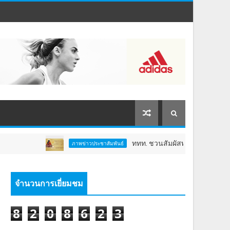
ททท. ชวนสัมผัสพลังแห่งศรัทธา ร่วมงาน "
ภาพข่าวประชาสัมพันธ์
จำนวนการเยี่ยมชม
8
2
0
8
6
2
3