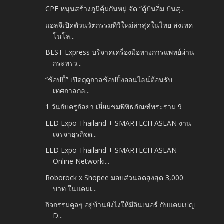
CPF หนุนสร้างภูมิคุ้มกันหมู่ จัด “ตู้ปันอิ่ม ปันสุ...
แอลจีเปิดตัวนวัตกรรมทีวีใหม่ล่าสุดในไทย ส่งเทค
โนโล...
BEST Express บริจาคเครื่องมือทางการแพทย์ผ่าน
กระทรว...
“ช้อปปี้” เปิดฤดูกาลช้อปปิ้งออนไลน์ต้อนรับ
เทศกาลกล...
1 วันกับครูกัลยา เยี่ยมชมพิพิธภัณฑ์พระราม 9
LED Expo Thailand + SMARTECH ASEAN งาน
เจรจาธุรกิจด...
LED Expo Thailand + SMARTECH ASEAN
Online Networki...
Roborock x Shopee มอบส่วนลดสูงสุด 3,000
บาท ในแคมเ...
กิจกรรมคูลๆ อยู่บ้านยังไงให้มีอินเนอร์ กับแคมเปญ
D...