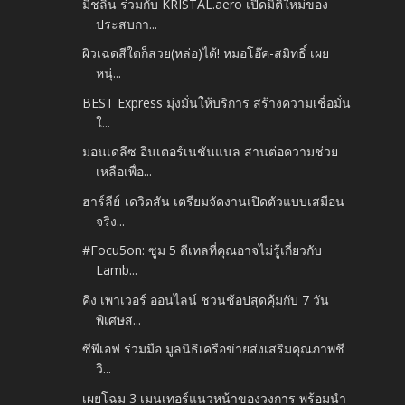
มิชลิน ร่วมกับ KRISTAL.aero เปิดมิติใหม่ของ
ประสบกา...
ผิวเฉดสีใดก็สวย(หล่อ)ได้! หมอโอ๊ค-สมิทธิ์ เผย
หนุ่...
BEST Express มุ่งมั่นให้บริการ สร้างความเชื่อมั่น
ใ...
มอนเดลีซ อินเตอร์เนชันแนล สานต่อความช่วย
เหลือเพื่อ...
ฮาร์ลีย์-เดวิดสัน เตรียมจัดงานเปิดตัวแบบเสมือน
จริง...
#Focu5on: ซูม 5 ดีเทลที่คุณอาจไม่รู้เกี่ยวกับ
Lamb...
คิง เพาเวอร์ ออนไลน์ ชวนช้อปสุดคุ้มกับ 7 วัน
พิเศษส...
ซีพีเอฟ ร่วมมือ มูลนิธิเครือข่ายส่งเสริมคุณภาพชี
วิ...
เผยโฉม 3 เมนเทอร์แนวหน้าของวงการ พร้อมนำ