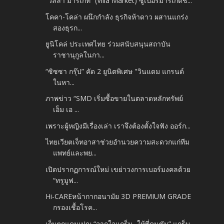
“วิลล่า มาร์เก็ท” (Villa Market) ซูเปอร์มาร์เก็ตชั...
โคคา-โคล่า ผนึกกำลัง ธุรกิจห้าดาว ผสานแกร่ง
สองธุรก...
ยูนิโคล่ ประเทศไทย ร่วมสนับสนุนสถาบัน
ราชานุกูลในกา...
“ซิซซา กรุ๊ป” คัด 2 ยูนิตพิเศษ "วินแดม แกรนด์
ในหา...
ภาพข่าว “SMD เริ่มซื้อขายในตลาดหลักทรัพย์
เอ็ม เอ ...
เพราะผู้หญิงมีเรื่องเล่า เราจึงต้องตั้งใจฟัง ออร์ก...
ไทยเวียตเจ็ทอาสาช่วยอำนวยความสะดวกแก่ทีม
แพทย์และพย...
เปิดปรากฏการณ์ใหม่ เขย่าวงการเบอร์มงคลด้วย
“ทรูมูฟ...
Hi-CAREหน้ากากอนามัย 3D PREMIUM GRADE
กรองเชื้อโรค...
เก็บตกแคมเปญ “จากใจแกร็บ...ให้พี่คนขับ” แกร็บ