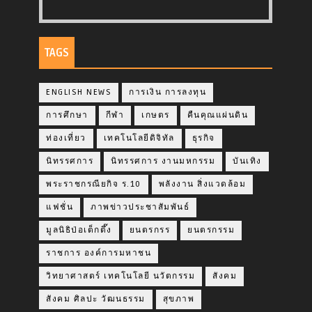
TAGS
ENGLISH NEWS
การเงิน การลงทุน
การศึกษา
กีฬา
เกษตร
คืนคุณแผ่นดิน
ท่องเที่ยว
เทคโนโลยีดิจิทัล
ธุรกิจ
นิทรรศการ
นิทรรศการ งานมหกรรม
บันเทิง
พระราชกรณียกิจ ร.10
พลังงาน สิ่งแวดล้อม
แฟชั่น
ภาพข่าวประชาสัมพันธ์
มูลนิธิป่อเต็กตึ๊ง
ยนตรกรร
ยนตรกรรม
ราชการ องค์การมหาชน
วิทยาศาสตร์ เทคโนโลยี นวัตกรรม
สังคม
สังคม ศิลปะ วัฒนธรรม
สุขภาพ