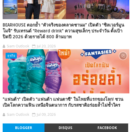
BEARHOUSE ตอกย้ำ “ตัวจริงของตลาดชานม” เปิดตัว “ซิลเวอร์มูน
โมจิ” รับเทรนด์ “Reward drink” ความสุขเล็กๆ ประจำวัน ตั้งเป้า
ปิดปี 2026 ด้วยรายได้ 800 ล้านบาท
Siam Outlook
Jul 20, 2026
ธุรกิจ
"แฟนต้า" เปิดตัว “แฟนต้า แฟนตาซี” ในไทยที่แรกของโลก! ชวน
เปิดโลกความฟิน เหนือจินตนาการ กับรสชาติอร่อยล้ำไม่ซ้ำใคร
Siam Outlook
Jul 09, 2026
BLOGGER
DISQUS
FACEBOOK