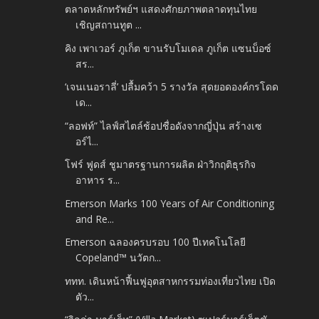
ตลาดหลักทรัพย์ฯ แสดงศักยภาพตลาดทุนไทย
เชิญสถานทูต ...
คิง เพาเวอร์ ภูเก็ต ขานรับโมเดล ภูเก็ต แซนบ็อซ์
สร...
‘เจนเนอราลี่’ ปลื้มคว้า 5 รางวัล สุดยอดองค์กรโดด
เด...
“ลอฟท์” ไลฟ์สไตล์ช้อปชื่อดังจากญี่ปุ่น สร้างเซ
อร์ไ...
โฟร์ ฟูดส์ ชูมาตรฐานการผลิต ฝ่าวิกฤติธุรกิจ
อาหาร ร...
Emerson Marks 100 Years of Air Conditioning
and Re...
Emerson ฉลองครบรอบ 100 ปีเทคโนโลยี
Copeland™ นวัตก...
ททท. เดินหน้าฟื้นฟูอุตสาหกรรมท่องเที่ยวไทย เปิด
ตัว...