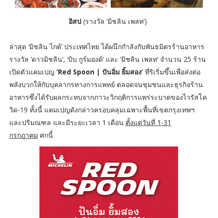
อิสป
(รางวัล ‘มิชลิน เพลท’)
ล่าสุด ‘มิชลิน ไกด์’ ประเทศไทย ได้ผนึกกำลังกับพันธมิตรร้านอาหาร
รางวัล ‘ดาวมิชลิน’, ‘บิบ กูร์มองด์’ และ ‘มิชลิน เพลท’ จำนวน 25 ร้าน
เปิดตัวแคมเปญ
‘Red Spoon | ปันอิ่ม ยิ้มสอง’
ที่ริเริ่มขึ้นเพื่อส่งต่อ
พลังบวกให้กับบุคลากรทางการแพทย์ ตลอดจนชุมชนและธุรกิจร้าน
อาหารซึ่งได้รับผลกระทบจากภาวะวิกฤติการแพร่ระบาดของไวรัสโค
วิด-19 ทั้งนี้ แคมเปญดังกล่าวครอบคลุมเฉพาะพื้นที่เขตกรุงเทพฯ
และปริมณฑล และมีระยะเวลา 1 เดือน
ตั้งแต่วันที่ 1-31
กรกฎาคม
ศกนี้