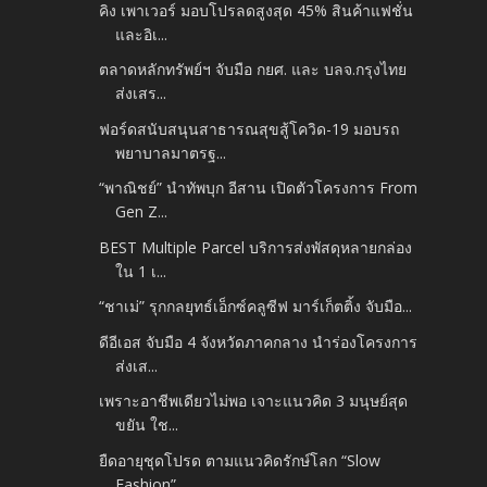
คิง เพาเวอร์ มอบโปรลดสูงสุด 45% สินค้าแฟชั่น
และอิเ...
ตลาดหลักทรัพย์ฯ จับมือ กยศ. และ บลจ.กรุงไทย
ส่งเสร...
ฟอร์ดสนับสนุนสาธารณสุขสู้โควิด-19 มอบรถ
พยาบาลมาตรฐ...
“พาณิชย์” นำทัพบุก อีสาน เปิดตัวโครงการ From
Gen Z...
BEST Multiple Parcel บริการส่งพัสดุหลายกล่อง
ใน 1 เ...
“ชาเม่” รุกกลยุทธ์เอ็กซ์คลูซีฟ มาร์เก็ตติ้ง จับมือ...
ดีอีเอส จับมือ 4 จังหวัดภาคกลาง นำร่องโครงการ
ส่งเส...
เพราะอาชีพเดียวไม่พอ เจาะแนวคิด 3 มนุษย์สุด
ขยัน ใช...
ยืดอายุชุดโปรด ตามแนวคิดรักษ์โลก “Slow
Fashion”