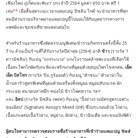
เชียงใหม่ ภูเก็ตและพังงา’ ประจำปี 2564 มูลค่า 650 บาท ฟรี 1
เล่ม
**
เมื่อสิ้นสุดระยะเวลาแคมเปญ ‘มิชลิน ไกด์’ จะนำอาหารที่ทุก
คนมีส่วนร่วมบริจาคผ่านแคมเปญนี้ไปมอบให้กับบุคลากรทางการ
แพทย์และชุมชนที่ขาดแคลนต่อไป
สำหรับร้านอาหารซึ่งคัดสรรเมนูพิเศษเข้าร่วมกิจกรรมครั้งนี้ทั้ง 25
ร้าน ล้วนเป็นร้านที่ได้รับรางวัลปีล่าสุด (2564) อาทิ
ข้าว
(รางวัล ‘1
ดาวมิชลิน’) กับเมนู “แกงระแวง” แกงโบราณคล้ายพะแนงที่เลือกใช้
เนื้อสะโพกไก่ผัดกับกะทิและพริกแกงที่อุดมด้วยสมุนไพรโขลกสด,
เผ็ด
เผ็ด บิสโทร
(รางวัล ‘บิบ กูร์มองด์’) กับเมนู “ตำชนะ” ตำมาม่าใน
น้ำปลาร้าสูตรพิเศษที่อุดมด้วยเครื่องทั้งหมูยอ หมูอบสับปะรด ผัก
กระเฉด หนวดปลาหมึก หน่อไม้ ข้าวโพดหวาน ฯลฯ
และ
อิสป
(รางวัล ‘มิชลิน เพลท’) กับเมนู “ปิ้งย่างรวมมิตรสูตรเฉพาะ
ของอิสป” (Signature Aesop’s Mixed Grill) ซึ่งประกอบด้วย ไก่ย่าง,
เนื้อแกะผสมเนื้อวัวย่าง, หมูย่าง, ผักย่าง, ข้าวอินเดีย และขนมปังพิต้า
ผู้สนใจสามารถตรวจสอบรายชื่อร้านอาหารที่เข้าร่วมแคมเปญ ‘Red