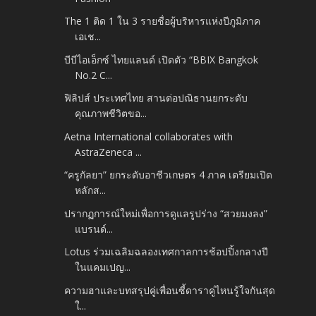
The 1 ติด 1 ใน 3 รายชื่อผู้บริหารแห่งปีภูมิภาค
เอเช...
บีบีไอเอ็กซ์ ไทยแลนด์ เปิดตัว “BBIX Bangkok
No.2 C...
ฟิลิปส์ ประเทศไทย สานต่อปณิธานยกระดับ
คุณภาพชีวิตขอ...
Aetna International collaborates with
AstraZeneca ...
“ครูกัลยา” ยกระดับอาชีวเกษตร 4 ภาค เตรียมเปิด
หลักส...
ปรากฏการณ์ใหม่เพื่อการดูแลรูปร่าง “สวยมงลง”
แบรนด์...
Lotus ร่วมเฉลิมฉลองเทศกาลการช้อปปิ้งกลางปี
ในแคมเปญ...
ความฮาและบทสรุปคู่เพื่อนซี้ดาราคู่ไหนรู้ใจกันสุด
ใ...