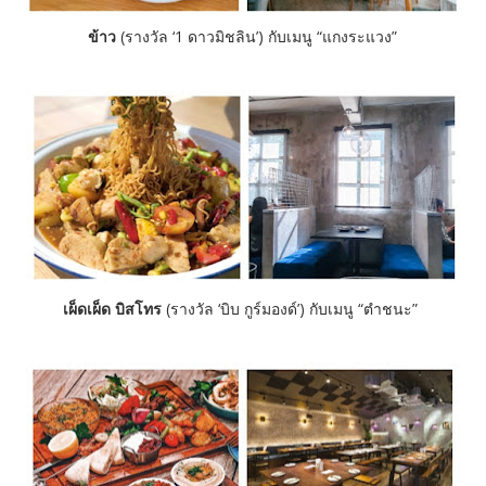
ข้าว
(รางวัล ‘1 ดาวมิชลิน’) กับเมนู “แกงระแวง”
เผ็ดเผ็ด บิสโทร
(รางวัล ‘บิบ กูร์มองด์’) กับเมนู “ตำชนะ”