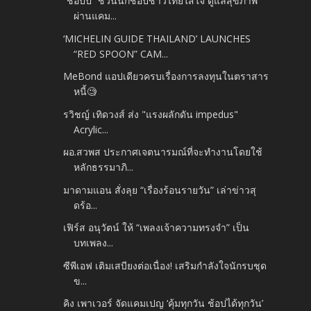
“ช้อปปี้” ชวนนักช้อปชาวไทยใส่ใจ ดูแลสุขภาพ
ผ่านแคม...
‘MICHELIN GUIDE THAILAND’ LAUNCHES
“RED SPOON” CAM...
MeBond แอปเดียวครบเรื่องการลงทุนในตราสาร
หนี้🧐
รวิชญ์ เทิดวงส์ ส่ง​ "แรงผลักดัน​ impedus"
Acrylic...
ผอ.สวพส ประกาศเจตนารมณ์ที่จะทำงานโดยใช้
หลักธรรมาภิ...
มาดามแอน สั่งลุย “เรื่องร้อนรายวัน” เล่าข่าวสุ
ดร้อ...
เฟิร์ส อนุวัตน์ ให้ “เพลงเจ้าความทรงจำ” เป็น
บทเพลง...
ซีพีเอฟ เติมเสบียงต่อเนื่อง! เสริมกำลังใจนักรบชุด
ข...
คิง เพาเวอร์ จัดแคมเปญ ‘คุ้มทุกวัน ช้อปได้ทุกวัน’