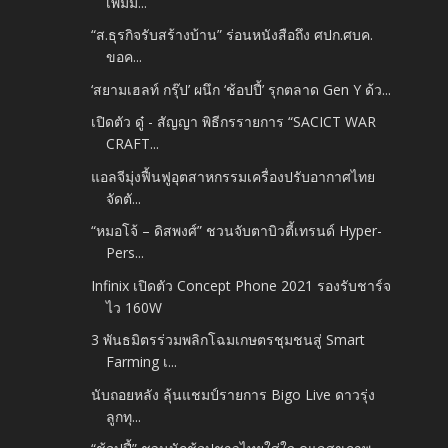
เพิ่มม...
“ส.ธุรกิจรับสร้างบ้าน” ร่อนหนังสือถึง ศปก.ศบค.
ขอค...
‘สยามเฮลท์ กรุ๊ป’ ผนึก ‘ช้อปปี้’ รุกตลาด Gen Y ด้ว...
เปิดตัว ดู๋ - สัญญา พิธีกรรายการ “SACICT WAR
CRAFT...
แอลจีมุ่งฟื้นฟูอุตสาหกรรมเครื่องปรับอากาศไทย
จัดตั...
“หมอโจ้ – ดิสพงศ์” ชวนจับตาบิวตี้เทรนด์ Hyper-
Pers...
Infinix เปิดตัว Concept Phone 2021 รองรับชาร์จ
ไว 160W
3 พันธมิตรร่วมพลิกโฉมเกษตรชุมชนสู่ Smart
Farming เ...
นับถอยหลัง ลุ้นแชมป์รายการ Bigo Live ดาวรุ่ง
ลูกทุ...