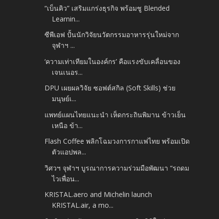
“เบ็นคิว” เสริมแกร่งธุรกิจ พร้อมชู Blended
Learnin...
ซีพีเอฟ ปั้นนักวิจัยนวัตกรรมอาหารรุ่นใหม่จาก
จุฬาฯ ...
‘ความเท่าเทียมในองค์กร’ คือแรงขับเคลื่อนของ
เจนเนอร...
DPU เผยผลวิจัย ซอฟต์สกิล (Soft Skills) ช่วย
มนุษย์เ...
แพทย์แผนไทยแนะนำ เห็ดกระถินพิมาน ข้าวเย็น
เหนือ ข้า...
Flash Coffee พลิกโฉมวงการกาแฟไทย พร้อมเปิด
ตัวแอปพล...
วิศวฯ จุฬาฯ บูรณาการความร่วมมือพัฒนา “รถดม
ไวเพื่อน...
KRISTAL.aero and Michelin launch
KRISTAL.air, a mo...