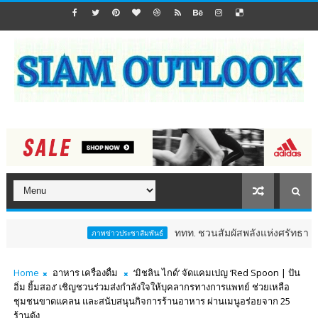
ททท. ชวนสัมผัสพลังแห่งศรัทธา ร่วมงาน "ห่มผ้
ภาพข่าวประชาสัมพันธ์
Home
อาหาร เครื่องดื่ม
‘มิชลิน ไกด์’ จัดแคมเปญ ‘Red Spoon | ปัน
อิ่ม ยิ้มสอง’ เชิญชวนร่วมส่งกำลังใจให้บุคลากรทางการแพทย์ ช่วยเหลือ
ชุมชนขาดแคลน และสนับสนุนกิจการร้านอาหาร ผ่านเมนูอร่อยจาก 25
ร้านดัง