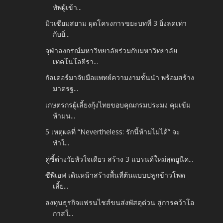
ทัพผู้เข้า...
มิวเซียมสยาม ผุดโครงการขยะบทที่ 3 ยิ่งลดเท่า
กับยิ่...
จุฬาลงกรณ์มหาวิทยาลัยร่วมกับมหาวิทยาลัย
เทคโนโลยีรา...
กัลเดอร์มาจับมือแพทย์ความงามชั้นนำ พร้อมสร้าง
มาตรฐ...
เกษตรกรผู้เลี้ยงกุ้งไทยขอบคุณกรมประมง คุมเข้ม
ห้ามน...
5 เหตุผลที่ “Nevertheless: รักนี้ห้ามไม่ได้” จะ
ทำใ...
คู่ซี้ต่างวัยหัวใจเดียว สร้าง 3 แบรนด์ใหม่สุดยูนีค...
ซีพีเอฟ เดินหน้าสร้างพื้นที่ต้นแบบปลูกข้าวโพด
เลี้ย...
ลงทุนธุรกิจแฟรนไชส์ขนส่งพัสดุด่วน สู่การคว้าโอ
กาสใ...