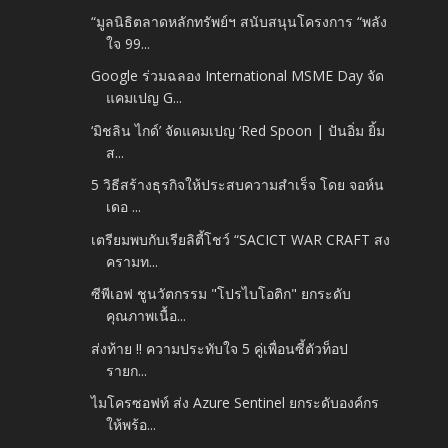
“มูลนิธิตลาดหลักทรัพย์ฯ สนับสนุนโครงการ “พลัง
ใจ 99...
Google ร่วมฉลอง International MSME Day จัด
แคมเปญ G...
‘มิชลิน ไกด์’ จัดแคมเปญ ‘Red Spoon | ปันอิ่ม ยิ้ม
ส...
5 วิธีสร้างธุรกิจให้ประสบความสำเร็จ โดย จอห์น
เดอ ...
เตรียมพบกับเรียลิตี้โชว์ “SACICT WAR CRAFT สง
ครามท...
ซีพีเอฟ ชูนวัตกรรม "โปรไบโอติก" ยกระดับ
คุณภาพเนื้อ...
ส่งท้าย !! ความประทับใจ 5 คู่เพื่อนซี้ตัวท็อป
รายก...
ไมโครซอฟท์ ส่ง Azure Sentinel ยกระดับองค์กร
ให้พร้อ...