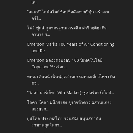
เด...
“ลอฟท์” ไลฟ์สไตล์ช้อปชื่อดังจากญี่ปุ่น สร้างเซ
อร์ไ...
โฟร์ ฟูดส์ ชูมาตรฐานการผลิต ฝ่าวิกฤติธุรกิจ
อาหาร ร...
Emerson Marks 100 Years of Air Conditioning
and Re...
Emerson ฉลองครบรอบ 100 ปีเทคโนโลยี
Copeland™ นวัตก...
ททท. เดินหน้าฟื้นฟูอุตสาหกรรมท่องเที่ยวไทย เปิด
ตัว...
“วิลล่า มาร์เก็ท” (Villa Market) ซูเปอร์มาร์เก็ตชั...
โคคา-โคล่า ผนึกกำลัง ธุรกิจห้าดาว ผสานแกร่ง
สองธุรก...
ยูนิโคล่ ประเทศไทย ร่วมสนับสนุนสถาบัน
ราชานุกูลในกา...