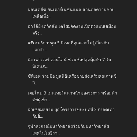
มอนเดลีซ อินเตอร์เนชันแนล สานต่อความช่วย
เหลือเพื่อ...
ฮาร์ลีย์-เดวิดสัน เตรียมจัดงานเปิดตัวแบบเสมือน
จริง...
#Focu5on: ซูม 5 ดีเทลที่คุณอาจไม่รู้เกี่ยวกับ
Lamb...
คิง เพาเวอร์ ออนไลน์ ชวนช้อปสุดคุ้มกับ 7 วัน
พิเศษส...
ซีพีเอฟ ร่วมมือ มูลนิธิเครือข่ายส่งเสริมคุณภาพชี
วิ...
เผยโฉม 3 เมนเทอร์แนวหน้าของวงการ พร้อมนำ
ทัพผู้เข้า...
มิวเซียมสยาม ผุดโครงการขยะบทที่ 3 ยิ่งลดเท่า
กับยิ่...
จุฬาลงกรณ์มหาวิทยาลัยร่วมกับมหาวิทยาลัย
เทคโนโลยีรา...