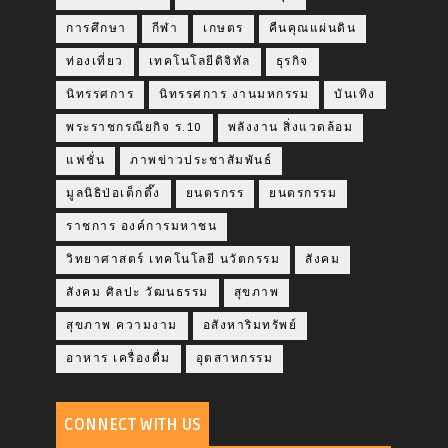
การศึกษา
กีฬา
เกษตร
คืนคุณแผ่นดิน
ท่องเที่ยว
เทคโนโลยีดิจิทัล
ธุรกิจ
นิทรรศการ
นิทรรศการ งานมหกรรม
บันเทิง
พระราชกรณียกิจ ร.10
พลังงาน สิ่งแวดล้อม
แฟชั่น
ภาพข่าวประชาสัมพันธ์
มูลนิธิป่อเต็กตึ๊ง
ยนตรกรร
ยนตรกรรม
ราชการ องค์การมหาชน
วิทยาศาสตร์ เทคโนโลยี นวัตกรรม
สังคม
สังคม ศิลปะ วัฒนธรรม
สุขภาพ
สุขภาพ ความงาม
อสังหาริมทรัพย์
อาหาร เครื่องดื่ม
อุตสาหกรรม
CONNECT WITH US