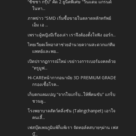
“ซิซซา กรุ๊ป” คัด 2 ยูนิตพิเศษ "วินแดม แกรนด์
ในหา...
ภาพข่าว “SMD เริ่มซื้อขายในตลาดหลักทรัพย์
เอ็ม เอ ...
เพราะผู้หญิงมีเรื่องเล่า เราจึงต้องตั้งใจฟัง ออร์ก...
ไทยเวียตเจ็ทอาสาช่วยอำนวยความสะดวกแก่ทีม
แพทย์และพย...
เปิดปรากฏการณ์ใหม่ เขย่าวงการเบอร์มงคลด้วย
“ทรูมูฟ...
Hi-CAREหน้ากากอนามัย 3D PREMIUM GRADE
กรองเชื้อโรค...
เก็บตกแคมเปญ “จากใจแกร็บ...ให้พี่คนขับ” แกร็บ
ชวนผู...
โรงพยาบาลสัตว์ตลิ่งชัน (Talingchanpet) เอาใจ
คนเลี้...
เฟสบุ๊คเพจภูมิแพ้ก็แพ้เรา จัดทอล์คสบายๆผ่าน เฟส
บุ๊...