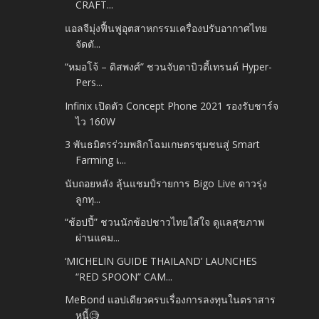
CRAFT...
แอลจีมุ่งฟื้นฟูอุตสาหกรรมเครื่องปรับอากาศไทย
จัดตั...
“หมอโจ้ – ดิสพงศ์” ชวนจับตาบิวตี้เทรนด์ Hyper-
Pers...
Infinix เปิดตัว Concept Phone 2021 รองรับชาร์จ
ไว 160W
3 พันธมิตรร่วมพลิกโฉมเกษตรชุมชนสู่ Smart
Farming เ...
นับถอยหลัง ลุ้นแชมป์รายการ Bigo Live ดาวรุ่ง
ลูกทุ...
“ช้อปปี้” ชวนนักช้อปชาวไทยใส่ใจ ดูแลสุขภาพ
ผ่านแคม...
‘MICHELIN GUIDE THAILAND’ LAUNCHES
“RED SPOON” CAM...
MeBond แอปเดียวครบเรื่องการลงทุนในตราสาร
หนี้🧐