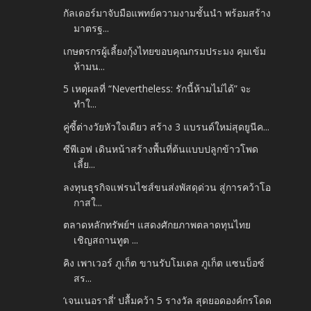
กัลเดอร์มาจับมือแพทย์ความงามชั้นนำ พร้อมสร้าง
มาตรฐ...
เกษตรกรผู้เลี้ยงกุ้งไทยขอบคุณกรมประมง คุมเข้ม
ห้ามน...
5 เหตุผลที่ “Nevertheless: รักนี้ห้ามไม่ได้” จะ
ทำใ...
คู่ซี้ต่างวัยหัวใจเดียว สร้าง 3 แบรนด์ใหม่สุดยูนีค...
ซีพีเอฟ เดินหน้าสร้างพื้นที่ต้นแบบปลูกข้าวโพด
เลี้ย...
ลงทุนธุรกิจแฟรนไชส์ขนส่งพัสดุด่วน สู่การคว้าโอ
กาสใ...
ตลาดหลักทรัพย์ฯ แสดงศักยภาพตลาดทุนไทย
เชิญสถานทูต ...
คิง เพาเวอร์ ภูเก็ต ขานรับโมเดล ภูเก็ต แซนบ็อซ์
สร...
‘เจนเนอราลี่’ ปลื้มคว้า 5 รางวัล สุดยอดองค์กรโดด