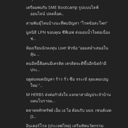
เตรียมพบกับ SME Bootcamp รูปแบบไลฟ์
ออนไลน์ ปลดล็อค...
สายพันธุ์ไหนบ้างนะที่พบปัญหา “โรคข้อสะโพก”
มูลนิธิ LPN ขอบคุณ ซีพีเอฟ ส่งมอบน้ำใจต่อเนื่อง
ช่...
ห้องเรียนนักลงทุน Live! หัวข้อ “ออมสม่ำเสมอใน
หุ้น ...
คนมีหนี้คือคนมีเครดิต เครดิตจะดีขึ้นอีกนิดถ้ามี
ประ...
ฤดูฝนหมดปัญหา ร้าว รั่ว ซึม จระเข้ ลุยแคมเปญ
ใหม่ “...
M HERBS ส่งต่อกำลังใจ แจกยาสามัญประจำบ้าน
แผนโบราณเ...
ตลาดหลักทรัพย์ เอ็ม เอ ไอ ต้อนรับ บมจ. เซนต์เมด
(S...
อินเตอร์โรล (ประเทศไทย) เสริมทัพนวัตกรรม