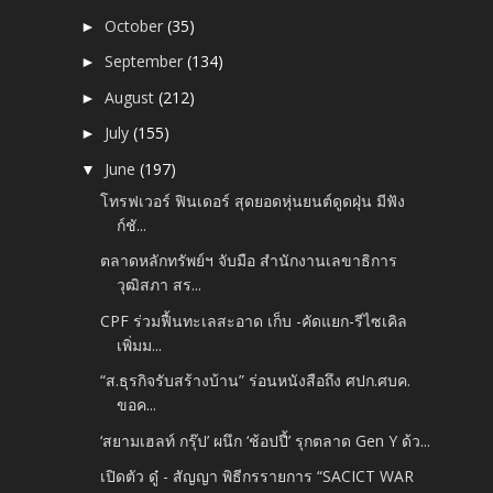
October
(35)
►
September
(134)
►
August
(212)
►
July
(155)
►
June
(197)
▼
โทรฟเวอร์ ฟินเดอร์ สุดยอดหุ่นยนต์ดูดฝุ่น มีฟัง
ก์ชั...
ตลาดหลักทรัพย์ฯ จับมือ สำนักงานเลขาธิการ
วุฒิสภา สร...
CPF ร่วมฟื้นทะเลสะอาด เก็บ -คัดแยก-รีไซเคิล
เพิ่มม...
“ส.ธุรกิจรับสร้างบ้าน” ร่อนหนังสือถึง ศปก.ศบค.
ขอค...
‘สยามเฮลท์ กรุ๊ป’ ผนึก ‘ช้อปปี้’ รุกตลาด Gen Y ด้ว...
เปิดตัว ดู๋ - สัญญา พิธีกรรายการ “SACICT WAR