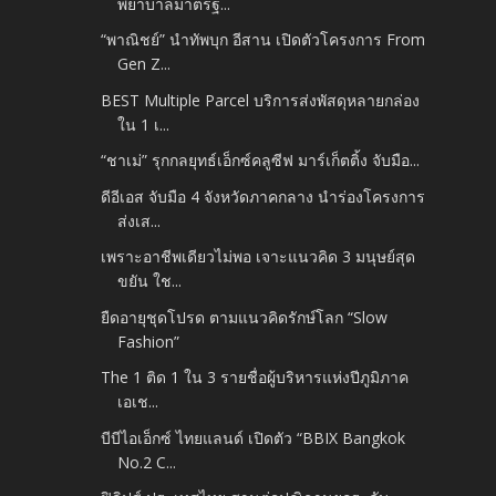
พยาบาลมาตรฐ...
“พาณิชย์” นำทัพบุก อีสาน เปิดตัวโครงการ From
Gen Z...
BEST Multiple Parcel บริการส่งพัสดุหลายกล่อง
ใน 1 เ...
“ชาเม่” รุกกลยุทธ์เอ็กซ์คลูซีฟ มาร์เก็ตติ้ง จับมือ...
ดีอีเอส จับมือ 4 จังหวัดภาคกลาง นำร่องโครงการ
ส่งเส...
เพราะอาชีพเดียวไม่พอ เจาะแนวคิด 3 มนุษย์สุด
ขยัน ใช...
ยืดอายุชุดโปรด ตามแนวคิดรักษ์โลก “Slow
Fashion”
The 1 ติด 1 ใน 3 รายชื่อผู้บริหารแห่งปีภูมิภาค
เอเช...
บีบีไอเอ็กซ์ ไทยแลนด์ เปิดตัว “BBIX Bangkok
No.2 C...