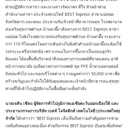
ฝ่ายปฏิบัติการสาขา และนางสาวรัตนาพร สีใจ หัวหน้าฝ่าย
สำนักงานสาขา ประจำแฟรนไชส์ BEST Express สาขาแม่สอด
จังหวัดตาก และคณะ ประสานกับเจ้าหน้าที่สาธารณสุข โรงพยาบาล
ส่งเสริมสุขภาพตำบล บ้านผาผึ้ง เดินทางจาก BEST Express สาขา
แม่สอด ไปยังโรงพยาบาลส่งเสริมสุขภาพตำบล บ้านผาผึ้ง ระยะทาง
กว่า 110 กิโลเมตรโดยการเดินทางไปยังตัวตำบลบ้านผาผึ้งจะต้องใช้
รถกระบะหรือรถหกล้อ เพราะถนนในการขึ้นเขาเป็นถนนลูกรัง
ดินแดง ได้ลงพื้นที่บริจาคนำสิ่งของทางการแพทย์ที่ขาดแคลน อาทิ
หน้ากากอนามัย ถุงมือยางทางการแพทย์ ชุด PPE น้ำยาแอลกอฮอล์
ถังขยะทั่วไป และของบริโภคต่าง ๆ รวมมูลค่ากว่า 50,000 บาท เพื่อ
สร้างขวัญและกำลังใจให้กับคุณหมอและเจ้าหน้าที่สาธารณะสุขทุก
ท่านที่ได้เข้าไปปฏิบัติงานในพื้นที่อย่างเต็มกำลัง
นายเจสัน เชียน ผู้จัดการทั่วไปภูมิภาคเอเชียตะวันออกเฉียงใต้ และ
ประธานกรรมการบริษัท เบสท์ โลจิสติกส์ เทคโนโลยี (ประเทศไทย)
จำกัด
ได้กล่าวว่า
“BEST Express เล็งเห็นถึงความสำคัญต่อการช่วย
เหลือสังคมอย่างต่อเนื่อง ด้วยกิจกรรม ‘BEST Express ปันสุขเพื่อสังคม’