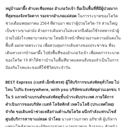
หมู่บ้านผาผึ้ง ตำบลเชียงทอง อำเภอวังเจ้า ถือเป็นพื้นที่ที่มีผู้ป่วยมาก
ที่สุดของจังหวัดตาก รองจากอำเภอแม่สอด
ในการระบาดของโควิด
ช่วงเดือนพฤษภาคม 2564 ที่ผ่านมา พบว่าผู้ป่วยโควิด-19 ส่วนใหญ่
เป็นชาวเขาเผ่าม้ง ด้วยการเดินทางไม่สะดวกจึงต้องใช้รถทหารนำผู้
ป่วยไปยังโรงพยาบาลสนาม โดยมีเจ้าหน้าที่หน่วยงานความมั่นคงใน
พื้นที่ ออกลาดตระเวน เพื่อควบคุมการเดินทางของประชาชน ที่จะ
เดินทางจากบ้านผาผึ้ง ไปยังพื้นที่ของอำเภอวังเจ้า เพื่อลดการระบาด
ของโควิด 19 ทำให้ชาวบ้านในพื้นที่ขาดแคลนสิ่งของจำเป็นในการ
ป้องกันโรคและของที่ใช้ชีวิตประจำวัน
BEST Express (เบสท์ เอ็กซ์เพรส) ผู้ให้บริการขนส่งพัสดุทั่วไทย ไป
ไหน ไปกัน Everywhere, with you บริษัทขนส่งพัสดุด่วนเอกชน 1
ใน 5 แถวหน้าแบรนด์ขนส่งพัสดุชั้นนำระดับประเทศ ภายใต้การ
ดำเนินการของบริษัท เบสท์ โลจิสติกส์ เทคโนโลยี (ประเทศไทย)
จำกัด ขอเดินหน้าช่วยเหลือร่วมต้านภัยโควิด ผนึกกำลังแฟรนไชส์
ศูนย์บริการสาขาแม่สอด นำโดย
นางสาวนภาพร อภิชาติ ผู้บริหาร
แฟรนไชส์สาขาและผู้จัดการสาขา นายปราพาน จิวรรณะ หัวหน้า