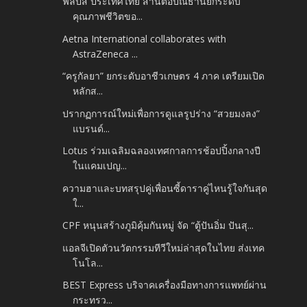
ฟิลิปส์ ประเทศไทย สานต่อปณิธานยกระดับ
คุณภาพชีวิตขอ...
Aetna International collaborates with
AstraZeneca ...
“ครูกัลยา” ยกระดับอาชีวเกษตร 4 ภาค เตรียมเปิด
หลักส...
ปรากฏการณ์ใหม่เพื่อการดูแลรูปร่าง “สวยมงลง”
แบรนด์...
Lotus ร่วมเฉลิมฉลองเทศกาลการช้อปปิ้งกลางปี
ในแคมเปญ...
ความฮาและบทสรุปคู่เพื่อนซี้ดาราคู่ไหนรู้ใจกันสุด
ใ...
CPF หนุนสร้างภูมิคุ้มกันหมู่ จัด “ตู้ปันอิ่ม ปันสุ...
แอลจีเปิดตัวนวัตกรรมทีวีใหม่ล่าสุดในไทย ส่งเทค
โนโล...
BEST Express บริจาคเครื่องมือทางการแพทย์ผ่าน
กระทรว...