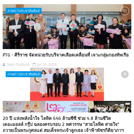
ภาพข่าวประชาสัมพันธ์
PTG - ศิริราช จัดหน่วยรับบริจาคเลือดเคลื่อนที่ เจาะกลุ่มกองทัพเรือ
Siam Outlook
Jul 16, 2026
ภาพข่าวประชาสัมพันธ์
20 ปี แห่งพลังน้ำใจ โลหิต 646 ล้านซีซี ช่วย 4.8 ล้านชีวิต
เดอะมอลล์ กรุ๊ป ฉลองครบรอบ 2 ทศวรรษ “สายโลหิต สายใจ”
ถวายเป็นพระกุศลแด่ สมเด็จพระเจ้าลูกเธอ เจ้าฟ้าพัชรกิติยาภาฯ