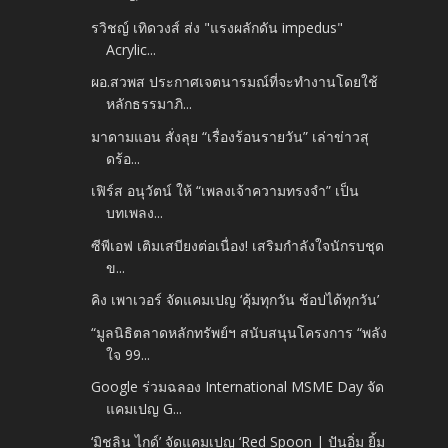
รวิชญ์ เทิดวงส์ ส่ง​ "แรงผลักดัน​ impedus"
Acrylic...
ผอ.สวพส ประกาศเจตนารมณ์ที่จะทำงานโดยใช้
หลักธรรมาภิ...
มาดามแอน สั่งลุย “เรื่องร้อนรายวัน” เล่าข่าวสุ
ดร้อ...
เฟิร์ส อนุวัตน์ ให้ “เพลงเจ้าความทรงจำ” เป็น
บทเพลง...
ซีพีเอฟ เติมเสบียงต่อเนื่อง! เสริมกำลังใจนักรบชุด
ข...
คิง เพาเวอร์ จัดแคมเปญ ‘คุ้มทุกวัน ช้อปได้ทุกวัน’
“มูลนิธิตลาดหลักทรัพย์ฯ สนับสนุนโครงการ “พลัง
ใจ 99...
Google ร่วมฉลอง International MSME Day จัด
แคมเปญ G...
‘มิชลิน ไกด์’ จัดแคมเปญ ‘Red Spoon | ปันอิ่ม ยิ้ม