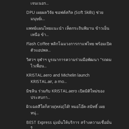
เจนเนอร...
DPU เผยผลวิจัย ซอฟต์สกิล (Soft Skills) ช่วย
มนุษย์เ...
แพทย์แผนไทยแนะนำ เห็ดกระถินพิมาน ข้าวเย็น
เหนือ ข้า...
Flash Coffee พลิกโฉมวงการกาแฟไทย พร้อมเปิด
ตัวแอปพล...
วิศวฯ จุฬาฯ บูรณาการความร่วมมือพัฒนา “รถดม
ไวเพื่อน...
KRISTAL.aero and Michelin launch
KRISTAL.air, a mo...
มิชลิน ร่วมกับ KRISTAL.aero เปิดมิติใหม่ของ
ประสบกา...
ผิวเฉดสีใดก็สวย(หล่อ)ได้! หมอโอ๊ค-สมิทธิ์ เผย
หนุ่...
BEST Express มุ่งมั่นให้บริการ สร้างความเชื่อมั่น
ใ...