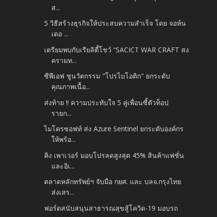
ส...
5 วิธีสร้างธุรกิจให้ประสบความสำเร็จ โดย จอห์น
เดอ ...
เตรียมพบกับเรียลิตี้โชว์ “SACICT WAR CRAFT สง
ครามท...
ซีพีเอฟ ชูนวัตกรรม "โปรไบโอติก" ยกระดับ
คุณภาพเนื้อ...
ส่งท้าย !! ความประทับใจ 5 คู่เพื่อนซี้ตัวท็อป
รายก...
ไมโครซอฟท์ ส่ง Azure Sentinel ยกระดับองค์กร
ให้พร้อ...
คิง เพาเวอร์ มอบโปรลดสูงสุด 45% สินค้าแฟชั่น
และอิเ...
ตลาดหลักทรัพย์ฯ จับมือ กยศ. และ บลจ.กรุงไทย
ส่งเสร...
ฟอร์ดสนับสนุนสาธารณสุขสู้โควิด-19 มอบรถ