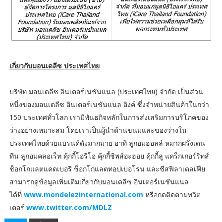
เกี่ยวกับมอนเดลีซ ประเทศไทย
บริษัท มอนเดลีซ อินเตอร์เนชันแนล (ประเทศไทย) จำกัด เป็นส่วน
หนึ่งของมอนเดลีซ อินเตอร์เนชันแนล อิงค์ ซึ่งจำหน่ายสินค้าในกว่า
150 ประเทศทั่วโลก เรามีพันธกิจหลักในการส่งเสริมการบริโภคของ
ว่างอย่างเหมาะสม โดยเราเป็นผู้นำด้านขนมและของว่างใน
ประเทศไทยด้วยแบรนด์ดังมากมาย อาทิ ลูกอมฮอลล์ หมากฝรั่งเดน
ทีน ลูกอมคลอเร็ท คุ้กกี้โอรีโอ คุ้กกี้ชิพส์อะฮอย คุ้กกี้ลู แคร็กเกอร์ริทส์
ช็อกโกแลตแคดเบอรี ช็อกโกแลตทอปเบอโรน และชีสฟิลาเดลเฟีย
สามารถดูข้อมูลเพิ่มเติมเกี่ยวกับมอนเดลีซ อินเตอร์เนชันแนล
ได้ที่
www.mondelezinternational.com
หรือกดติดตามทวิต
เตอร์
www.twitter.com/MDLZ