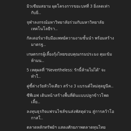
มิวเซียมสยาม ผุดโครงการขยะบทที่ 3 ยิ่งลดเท่า
กับยิ่...
จุฬาลงกรณ์มหาวิทยาลัยร่วมกับมหาวิทยาลัย
เทคโนโลยีรา...
กัลเดอร์มาจับมือแพทย์ความงามชั้นนำ พร้อมสร้าง
มาตรฐ...
เกษตรกรผู้เลี้ยงกุ้งไทยขอบคุณกรมประมง คุมเข้ม
ห้ามน...
5 เหตุผลที่ “Nevertheless: รักนี้ห้ามไม่ได้” จะ
ทำใ...
คู่ซี้ต่างวัยหัวใจเดียว สร้าง 3 แบรนด์ใหม่สุดยูนีค...
ซีพีเอฟ เดินหน้าสร้างพื้นที่ต้นแบบปลูกข้าวโพด
เลี้ย...
ลงทุนธุรกิจแฟรนไชส์ขนส่งพัสดุด่วน สู่การคว้าโอ
กาสใ...
ตลาดหลักทรัพย์ฯ แสดงศักยภาพตลาดทุนไทย