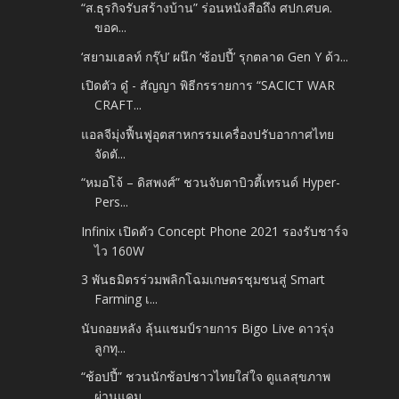
“ส.ธุรกิจรับสร้างบ้าน” ร่อนหนังสือถึง ศปก.ศบค.
ขอค...
‘สยามเฮลท์ กรุ๊ป’ ผนึก ‘ช้อปปี้’ รุกตลาด Gen Y ด้ว...
เปิดตัว ดู๋ - สัญญา พิธีกรรายการ “SACICT WAR
CRAFT...
แอลจีมุ่งฟื้นฟูอุตสาหกรรมเครื่องปรับอากาศไทย
จัดตั...
“หมอโจ้ – ดิสพงศ์” ชวนจับตาบิวตี้เทรนด์ Hyper-
Pers...
Infinix เปิดตัว Concept Phone 2021 รองรับชาร์จ
ไว 160W
3 พันธมิตรร่วมพลิกโฉมเกษตรชุมชนสู่ Smart
Farming เ...
นับถอยหลัง ลุ้นแชมป์รายการ Bigo Live ดาวรุ่ง
ลูกทุ...
“ช้อปปี้” ชวนนักช้อปชาวไทยใส่ใจ ดูแลสุขภาพ
ผ่านแคม...