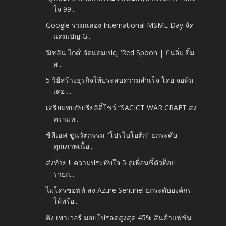
ใจ 99...
Google ร่วมฉลอง International MSME Day จัด
แคมเปญ G...
‘มิชลิน ไกด์’ จัดแคมเปญ ‘Red Spoon | ปันอิ่ม ยิ้ม
ส...
5 วิธีสร้างธุรกิจให้ประสบความสำเร็จ โดย จอห์น
เดอ ...
เตรียมพบกับเรียลิตี้โชว์ “SACICT WAR CRAFT สง
ครามท...
ซีพีเอฟ ชูนวัตกรรม "โปรไบโอติก" ยกระดับ
คุณภาพเนื้อ...
ส่งท้าย !! ความประทับใจ 5 คู่เพื่อนซี้ตัวท็อป
รายก...
ไมโครซอฟท์ ส่ง Azure Sentinel ยกระดับองค์กร
ให้พร้อ...
คิง เพาเวอร์ มอบโปรลดสูงสุด 45% สินค้าแฟชั่น