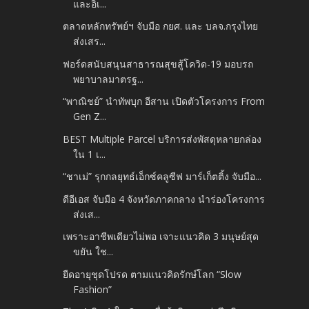
และอิเ...
ตลาดหลักทรัพย์ฯ จับมือ กยศ. และ บลจ.กรุงไทย
ส่งเสร...
ฟอร์ดสนับสนุนสาธารณสุขสู้โควิด-19 มอบรถ
พยาบาลมาตรฐ...
“พาณิชย์” นำทัพบุก อีสาน เปิดตัวโครงการ From
Gen Z...
BEST Multiple Parcel บริการส่งพัสดุหลายกล่อง
ใน 1 เ...
“ชาเม่” รุกกลยุทธ์เอ็กซ์คลูซีฟ มาร์เก็ตติ้ง จับมือ...
ดีอีเอส จับมือ 4 จังหวัดภาคกลาง นำร่องโครงการ
ส่งเส...
เพราะอาชีพเดียวไม่พอ เจาะแนวคิด 3 มนุษย์สุด
ขยัน ใช...
ยืดอายุชุดโปรด ตามแนวคิดรักษ์โลก “Slow
Fashion”