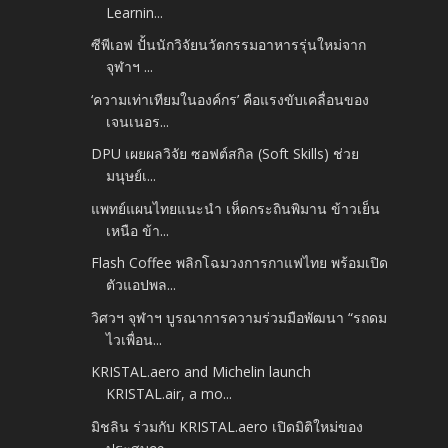
Learnin...
ซีพีเอฟ ปั้นนักวิจัยนวัตกรรมอาหารรุ่นใหม่จาก
จุฬาฯ ...
‘ความเท่าเทียมในองค์กร’ คือแรงขับเคลื่อนของ
เจนเนอร...
DPU เผยผลวิจัย ซอฟต์สกิล (Soft Skills) ช่วย
มนุษย์เ...
แพทย์แผนไทยแนะนำ เห็ดกระถินพิมาน ข้าวเย็น
เหนือ ข้า...
Flash Coffee พลิกโฉมวงการกาแฟไทย พร้อมเปิด
ตัวแอปพล...
วิศวฯ จุฬาฯ บูรณาการความร่วมมือพัฒนา “รถดม
ไวเพื่อน...
KRISTAL.aero and Michelin launch
KRISTAL.air, a mo...
มิชลิน ร่วมกับ KRISTAL.aero เปิดมิติใหม่ของ