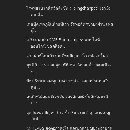
โรงพยาบาลสัตว์ตลิ่งชัน (Talingchanpet) เอาใจ
คนเลี้...
เฟสบุ๊คเพจภูมิแพ้ก็แพ้เรา จัดทอล์คสบายๆผ่าน เฟส
บุ๊...
เตรียมพบกับ SME Bootcamp รูปแบบไลฟ์
ออนไลน์ ปลดล็อค...
สายพันธุ์ไหนบ้างนะที่พบปัญหา “โรคข้อสะโพก”
มูลนิธิ LPN ขอบคุณ ซีพีเอฟ ส่งมอบน้ำใจต่อเนื่อง
ช่...
ห้องเรียนนักลงทุน Live! หัวข้อ “ออมสม่ำเสมอใน
หุ้น ...
คนมีหนี้คือคนมีเครดิต เครดิตจะดีขึ้นอีกนิดถ้ามี
ประ...
ฤดูฝนหมดปัญหา ร้าว รั่ว ซึม จระเข้ ลุยแคมเปญ
ใหม่ “...
M HERBS ส่งต่อกำลังใจ แจกยาสามัญประจำบ้าน