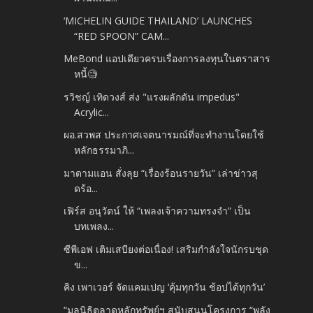
‘MICHELIN GUIDE THAILAND’ LAUNCHES
“RED SPOON” CAM...
MeBond แอปเดียวครบเรื่องการลงทุนในตราสาร
หนี้🧐
รวิชญ์ เทิดวงส์ ส่ง​ "แรงผลักดัน​ impedus"
Acrylic...
ผอ.สวพส ประกาศเจตนารมณ์ที่จะทำงานโดยใช้
หลักธรรมาภิ...
มาดามแอน สั่งลุย “เรื่องร้อนรายวัน” เล่าข่าวสุ
ดร้อ...
เฟิร์ส อนุวัตน์ ให้ “เพลงเจ้าความทรงจำ” เป็น
บทเพลง...
ซีพีเอฟ เติมเสบียงต่อเนื่อง! เสริมกำลังใจนักรบชุด
ข...
คิง เพาเวอร์ จัดแคมเปญ ‘คุ้มทุกวัน ช้อปได้ทุกวัน’
“มูลนิธิตลาดหลักทรัพย์ฯ สนับสนุนโครงการ “พลัง