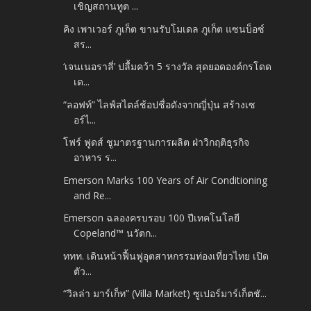
เชิญสถานทูต ...
คิง เพาเวอร์ ภูเก็ต ขานรับโมเดล ภูเก็ต แซนบ็อซ์
สร...
‘เจนเนอราลี่’ ปลื้มคว้า 5 รางวัล สุดยอดองค์กรโดด
เด...
“ลอฟท์” ไลฟ์สไตล์ช้อปชื่อดังจากญี่ปุ่น สร้างเซ
อร์ไ...
โฟร์ ฟูดส์ ชูมาตรฐานการผลิต ฝ่าวิกฤติธุรกิจ
อาหาร ร...
Emerson Marks 100 Years of Air Conditioning
and Re...
Emerson ฉลองครบรอบ 100 ปีเทคโนโลยี
Copeland™ นวัตก...
ททท. เดินหน้าฟื้นฟูอุตสาหกรรมท่องเที่ยวไทย เปิด
ตัว...
“วิลล่า มาร์เก็ท” (Villa Market) ซูเปอร์มาร์เก็ตชั...