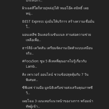
ประสบกา...
ผิวเฉดสีใดก็สวย(หล่อ)ได้! หมอโอ๊ค-สมิทธิ์ เผย
หนุ่...
BEST Express มุ่งมั่นให้บริการ สร้างความเชื่อมั่น
ใ...
มอนเดลีซ อินเตอร์เนชันแนล สานต่อความช่วย
เหลือเพื่อ...
ฮาร์ลีย์-เดวิดสัน เตรียมจัดงานเปิดตัวแบบเสมือน
จริง...
#Focu5on: ซูม 5 ดีเทลที่คุณอาจไม่รู้เกี่ยวกับ
Lamb...
คิง เพาเวอร์ ออนไลน์ ชวนช้อปสุดคุ้มกับ 7 วัน
พิเศษส...
ซีพีเอฟ ร่วมมือ มูลนิธิเครือข่ายส่งเสริมคุณภาพชี
วิ...
เผยโฉม 3 เมนเทอร์แนวหน้าของวงการ พร้อมนำ
ทัพผู้เข้า...