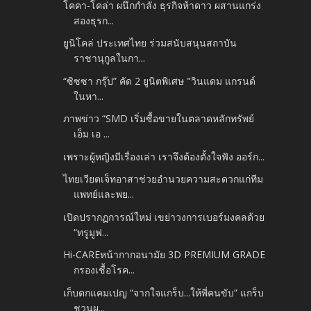
โคคา-โคล่า ผนึกกำลัง ธุรกิจห้าดาว ผสานแกร่ง
สองธุรก...
ยูนิโคล่ ประเทศไทย ร่วมสนับสนุนสถาบัน
ราชานุกูลในกา...
“ซิซซา กรุ๊ป” คัด 2 ยูนิตพิเศษ "วินแดม แกรนด์
ในหา...
ภาพข่าว “SMD เริ่มซื้อขายในตลาดหลักทรัพย์
เอ็ม เอ ...
เพราะผู้หญิงมีเรื่องเล่า เราจึงต้องตั้งใจฟัง ออร์ก...
ไทยเวียตเจ็ทอาสาช่วยอำนวยความสะดวกแก่ทีม
แพทย์และพย...
เปิดปรากฏการณ์ใหม่ เขย่าวงการเบอร์มงคลด้วย
“ทรูมูฟ...
Hi-CAREหน้ากากอนามัย 3D PREMIUM GRADE
กรองเชื้อโรค...
เก็บตกแคมเปญ “จากใจแกร็บ...ให้พี่คนขับ” แกร็บ
ชวนผู...