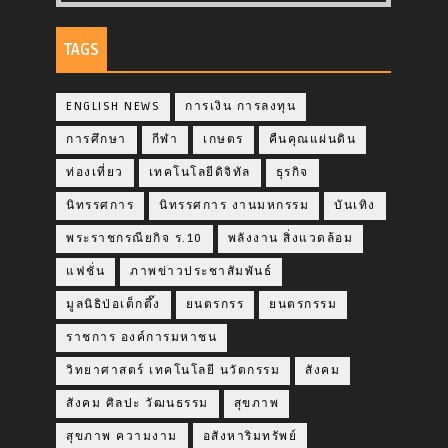
TAGS
ENGLISH NEWS
การเงิน การลงทุน
การศึกษา
กีฬา
เกษตร
คืนคุณแผ่นดิน
ท่องเที่ยว
เทคโนโลยีดิจิทัล
ธุรกิจ
นิทรรศการ
นิทรรศการ งานมหกรรม
บันเทิง
พระราชกรณียกิจ ร.10
พลังงาน สิ่งแวดล้อม
แฟชั่น
ภาพข่าวประชาสัมพันธ์
มูลนิธิป่อเต็กตึ๊ง
ยนตรกรร
ยนตรกรรม
ราชการ องค์การมหาชน
วิทยาศาสตร์ เทคโนโลยี นวัตกรรม
สังคม
สังคม ศิลปะ วัฒนธรรม
สุขภาพ
สุขภาพ ความงาม
อสังหาริมทรัพย์