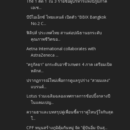
The 1 ติด 1 ใน 3 รายชื่อผู้บริหารแห่งปีภูมิภาค
เอเช...
บีบีไอเอ็กซ์ ไทยแลนด์ เปิดตัว “BBIX Bangkok
No.2 C...
ฟิลิปส์ ประเทศไทย สานต่อปณิธานยกระดับ
คุณภาพชีวิตขอ...
Aetna International collaborates with
AstraZeneca ...
“ครูกัลยา” ยกระดับอาชีวเกษตร 4 ภาค เตรียมเปิด
หลักส...
ปรากฏการณ์ใหม่เพื่อการดูแลรูปร่าง “สวยมงลง”
แบรนด์...
Lotus ร่วมเฉลิมฉลองเทศกาลการช้อปปิ้งกลางปี
ในแคมเปญ...
ความฮาและบทสรุปคู่เพื่อนซี้ดาราคู่ไหนรู้ใจกันสุด
ใ...
CPF หนุนสร้างภูมิคุ้มกันหมู่ จัด “ตู้ปันอิ่ม ปันสุ...