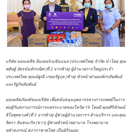
บริษัท มอนเดลีซ อินเตอร์เนชันแนล (ประเทศไทย) จำกัด นำโดย คุณ
พสิษฐ์ อัครนันท์กรณิศ (ที่ 2 จากซ้าย) ผู้อำนวยการใหญ่ประจำ
ประเทศไทย คุณณัฐณี เกษมรัฐกุล (ซ้าย) หัวหน้าฝ่ายองค์กรสัมพันธ์
และรัฐกิจสัมพันธ์
มอบผลิตภัณฑ์ของบริษัท เพื่อสนับสนุนบุคลากรทางการแพทย์ในการ
ต่อสู้กับสถานการณ์การแพร่ระบาดของโควิด-19 โดยมี คุณศิริลักษณ์
สิโยพุทธวงศ์ (ที่ 3 จากซ้าย) ผู้ช่วยผู้อำนวยการฯ ด้านบริการ และคุณ
จิตรา จันชนะกิจ (ขวา) ผู้ช่วยหัวหน้าพยาบาล โรงพยาบาล
จุฬาลงกรณ์ สภากาชาดไทย เป็นผู้รับมอบ