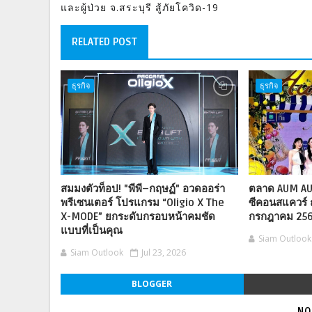
และผู้ป่วย จ.สระบุรี สู้ภัยโควิด-19
RELATED POST
ธุรกิจ
ธุรกิจ
สมมงตัวท็อป! "พีพี–กฤษฏ์" อวดออร่า
ตลาด AUM AU
พรีเซนเตอร์ โปรแกรม “Oligio X The
ซีคอนสแควร์ ถ
X-MODE” ยกระดับกรอบหน้าคมชัด
กรกฎาคม 25
แบบที่เป็นคุณ
Siam Outlook
Siam Outlook
Jul 23, 2026
BLOGGER
NO