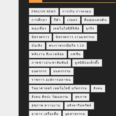
ENGLISH NEWS
การเงิน การลงทุน
การศึกษา
กีฬา
เกษตร
คืนคุณแผ่นดิน
ท่องเที่ยว
เทคโนโลยีดิจิทัล
ธุรกิจ
นิทรรศการ
นิทรรศการ งานมหกรรม
บันเทิง
พระราชกรณียกิจ ร.10
พลังงาน สิ่งแวดล้อม
แฟชั่น
ภาพข่าวประชาสัมพันธ์
มูลนิธิป่อเต็กตึ๊ง
ยนตรกรร
ยนตรกรรม
ราชการ องค์การมหาชน
วิทยาศาสตร์ เทคโนโลยี นวัตกรรม
สังคม
สังคม ศิลปะ วัฒนธรรม
สุขภาพ
สุขภาพ ความงาม
อสังหาริมทรัพย์
อาหาร เครื่องดื่ม
อุตสาหกรรม