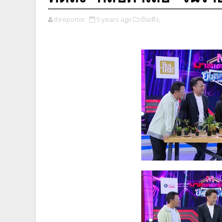
threportor
5 years ago
บันเทิง,