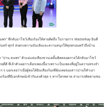
” ที่กลับมาโชว์เสียงร้องให้หายคิดถึง ในรายการ Masterkay ยินดี
จันทร์-ศุกร์ ส่งตรงความบันเทิงและความสนุกให้ทุกครอบครัวถึงบ้าน
านมา “ปาน-ธนพร” ตัวแม่แห่งเสียงชวนเคลิ้มฮิตตลอดกาลได้กลับมาโชว์
ยดีดี ที่เจ้าตัวเผยว่าเลือกเพลงนี้มาเพราะเป็นเพลงที่อยู่ในความทรงจำ
ๆ บอกเลยว่าเมื่อผู้ชมได้ยินเสียงร้องที่คุ้นเคยของสาวปานก็ทำเอา
ละเสียงร้องที่มีเอกลักษณ์เข้ากันลงตัวสุด ๆ หากใครพลาด สามารถติดตามชม