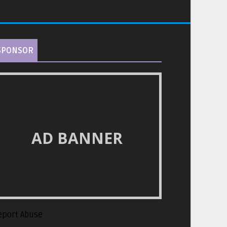
SPONSOR
AD BANNER
eport Abuse