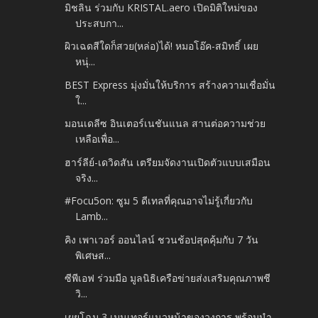
มิชลิน ร่วมกับ KRISTAL.aero เปิดมิติใหม่ของ
ประสบกา...
ผิวเฉดสีใดก็สวย(หล่อ)ได้! หมอโอ๊ค-สมิทธิ์ เผย
หนุ่...
BEST Express มุ่งมั่นให้บริการ สร้างความเชื่อมั่น
ใ...
มอนเดลีซ อินเตอร์เนชันแนล สานต่อความช่วย
เหลือเพื่อ...
ฮาร์ลีย์-เดวิดสัน เตรียมจัดงานเปิดตัวแบบเสมือน
จริง...
#Focu5on: ซูม 5 ดีเทลที่คุณอาจไม่รู้เกี่ยวกับ
Lamb...
คิง เพาเวอร์ ออนไลน์ ชวนช้อปสุดคุ้มกับ 7 วัน
พิเศษส...
ซีพีเอฟ ร่วมมือ มูลนิธิเครือข่ายส่งเสริมคุณภาพชี
วิ...
เผยโฉม 3 เมนเทอร์แนวหน้าของวงการ พร้อมนำ