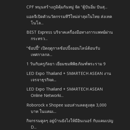
CPF หนุนสร้างภูมิคุ้มกันหมู่ จัด “ตู้ปันอิ่ม ปันสุ...
แอลจีเปิดตัวนวัตกรรมทีวีใหม่ล่าสุดในไทย ส่งเทค
โนโล...
BEST Express บริจาคเครื่องมือทางการแพทย์ผ่าน
กระทรว...
“ช้อปปี้” เปิดฤดูกาลช้อปปิ้งออนไลน์ต้อนรับ
เทศกาลกล...
1 วันกับครูกัลยา เยี่ยมชมพิพิธภัณฑ์พระราม 9
LED Expo Thailand + SMARTECH ASEAN งาน
เจรจาธุรกิจด...
LED Expo Thailand + SMARTECH ASEAN
Online Networki...
Roborock x Shopee มอบส่วนลดสูงสุด 3,000
บาท ในแคมเ...
กิจกรรมคูลๆ อยู่บ้านยังไงให้มีอินเนอร์ กับแคมเปญ
D...