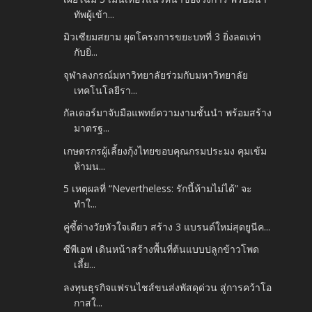
ทัพผู้เข้า...
มิวเซียมสยาม ผุดโครงการขยะบทที่ 3 ยิ่งลดเท่า
กับยิ่...
จุฬาลงกรณ์มหาวิทยาลัยร่วมกับมหาวิทยาลัย
เทคโนโลยีรา...
กัลเดอร์มาจับมือแพทย์ความงามชั้นนำ พร้อมสร้าง
มาตรฐ...
เกษตรกรผู้เลี้ยงกุ้งไทยขอบคุณกรมประมง คุมเข้ม
ห้ามน...
5 เหตุผลที่ “Nevertheless: รักนี้ห้ามไม่ได้” จะ
ทำใ...
คู่ซี้ต่างวัยหัวใจเดียว สร้าง 3 แบรนด์ใหม่สุดยูนีค...
ซีพีเอฟ เดินหน้าสร้างพื้นที่ต้นแบบปลูกข้าวโพด
เลี้ย...
ลงทุนธุรกิจแฟรนไชส์ขนส่งพัสดุด่วน สู่การคว้าโอ
กาสใ...