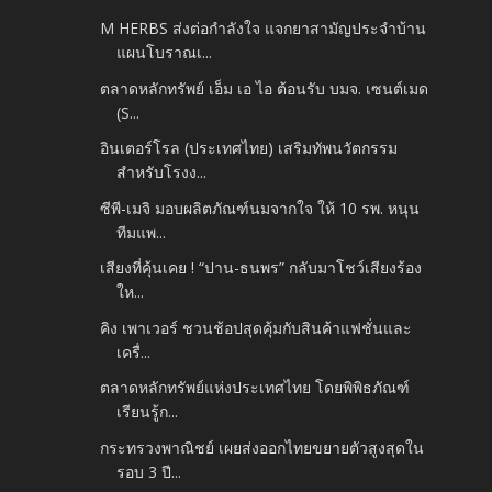
M HERBS ส่งต่อกำลังใจ แจกยาสามัญประจำบ้าน
แผนโบราณเ...
ตลาดหลักทรัพย์ เอ็ม เอ ไอ ต้อนรับ บมจ. เซนต์เมด
(S...
อินเตอร์โรล (ประเทศไทย) เสริมทัพนวัตกรรม
สำหรับโรงง...
ซีพี-เมจิ มอบผลิตภัณฑ์นมจากใจ ให้ 10 รพ. หนุน
ทีมแพ...
เสียงที่คุ้นเคย ! “ปาน-ธนพร” กลับมาโชว์เสียงร้อง
ให...
คิง เพาเวอร์ ชวนช้อปสุดคุ้มกับสินค้าแฟชั่นและ
เครื่...
ตลาดหลักทรัพย์แห่งประเทศไทย โดยพิพิธภัณฑ์
เรียนรู้ก...
กระทรวงพาณิชย์ เผยส่งออกไทยขยายตัวสูงสุดใน
รอบ 3 ปี...