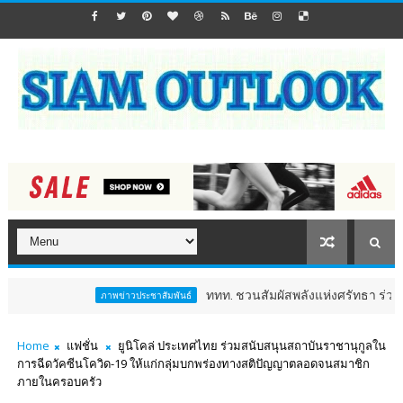
ททท. ชวนสัมผัสพลังแห่งศรัทธา ร่วมงาน "ห่มผ้าหล
ภาพข่าวประชาสัมพันธ์
Home
แฟชั่น
ยูนิโคล่ ประเทศไทย ร่วมสนับสนุนสถาบันราชานุกูลใน
การฉีดวัคซีนโควิด-19 ให้แก่กลุ่มบกพร่องทางสติปัญญาตลอดจนสมาชิก
ภายในครอบครัว