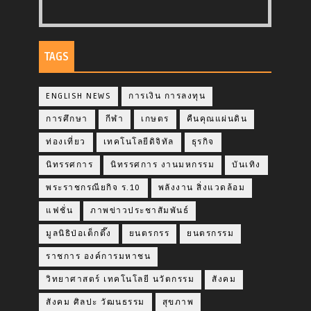
TAGS
ENGLISH NEWS
การเงิน การลงทุน
การศึกษา
กีฬา
เกษตร
คืนคุณแผ่นดิน
ท่องเที่ยว
เทคโนโลยีดิจิทัล
ธุรกิจ
นิทรรศการ
นิทรรศการ งานมหกรรม
บันเทิง
พระราชกรณียกิจ ร.10
พลังงาน สิ่งแวดล้อม
แฟชั่น
ภาพข่าวประชาสัมพันธ์
มูลนิธิป่อเต็กตึ๊ง
ยนตรกรร
ยนตรกรรม
ราชการ องค์การมหาชน
วิทยาศาสตร์ เทคโนโลยี นวัตกรรม
สังคม
สังคม ศิลปะ วัฒนธรรม
สุขภาพ