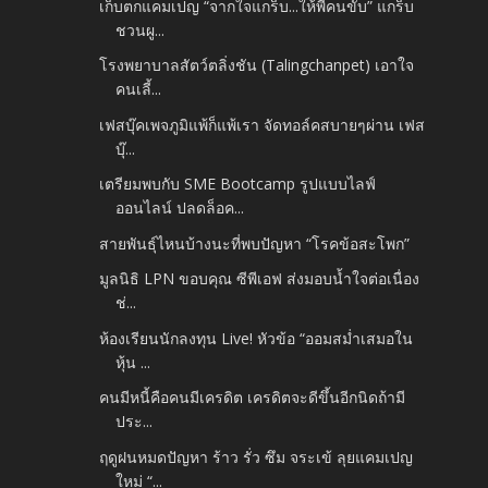
เก็บตกแคมเปญ “จากใจแกร็บ...ให้พี่คนขับ” แกร็บ
ชวนผู...
โรงพยาบาลสัตว์ตลิ่งชัน (Talingchanpet) เอาใจ
คนเลี้...
เฟสบุ๊คเพจภูมิแพ้ก็แพ้เรา จัดทอล์คสบายๆผ่าน เฟส
บุ๊...
เตรียมพบกับ SME Bootcamp รูปแบบไลฟ์
ออนไลน์ ปลดล็อค...
สายพันธุ์ไหนบ้างนะที่พบปัญหา “โรคข้อสะโพก”
มูลนิธิ LPN ขอบคุณ ซีพีเอฟ ส่งมอบน้ำใจต่อเนื่อง
ช่...
ห้องเรียนนักลงทุน Live! หัวข้อ “ออมสม่ำเสมอใน
หุ้น ...
คนมีหนี้คือคนมีเครดิต เครดิตจะดีขึ้นอีกนิดถ้ามี
ประ...
ฤดูฝนหมดปัญหา ร้าว รั่ว ซึม จระเข้ ลุยแคมเปญ
ใหม่ “...