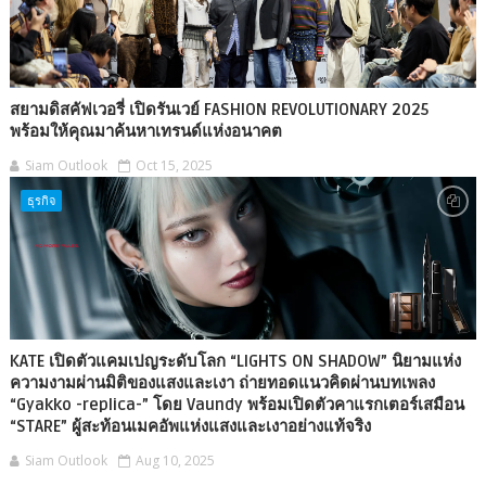
สยามดิสคัฟเวอรี่ เปิดรันเวย์ FASHION REVOLUTIONARY 2025
พร้อมให้คุณมาค้นหาเทรนด์แห่งอนาคต
Siam Outlook
Oct 15, 2025
ธุรกิจ
KATE เปิดตัวแคมเปญระดับโลก “LIGHTS ON SHADOW” นิยามแห่ง
ความงามผ่านมิติของแสงและเงา ถ่ายทอดแนวคิดผ่านบทเพลง
“Gyakko -replica-” โดย Vaundy พร้อมเปิดตัวคาแรกเตอร์เสมือน
“STARE” ผู้สะท้อนเมคอัพแห่งแสงและเงาอย่างแท้จริง
Siam Outlook
Aug 10, 2025