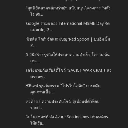
“มูลนิธิตลาดหลักทรัพย์ฯ สนับสนุนโครงการ “พลัง
ใจ 99...
Google ร่วมฉลอง International MSME Day จัด
แคมเปญ G...
‘มิชลิน ไกด์’ จัดแคมเปญ ‘Red Spoon | ปันอิ่ม ยิ้ม
ส...
5 วิธีสร้างธุรกิจให้ประสบความสำเร็จ โดย จอห์น
เดอ ...
เตรียมพบกับเรียลิตี้โชว์ “SACICT WAR CRAFT สง
ครามท...
ซีพีเอฟ ชูนวัตกรรม "โปรไบโอติก" ยกระดับ
คุณภาพเนื้อ...
ส่งท้าย !! ความประทับใจ 5 คู่เพื่อนซี้ตัวท็อป
รายก...
ไมโครซอฟท์ ส่ง Azure Sentinel ยกระดับองค์กร
ให้พร้อ...