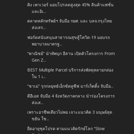
คิง เพาเวอร์ มอบโปรลดสูงสุด 45% สินค้าแฟชั่น
และอิเ...
ตลาดหลักทรัพย์ฯ จับมือ กยศ. และ บลจ.กรุงไทย
ส่งเสร...
ฟอร์ดสนับสนุนสาธารณสุขสู้โควิด-19 มอบรถ
พยาบาลมาตรฐ...
“พาณิชย์” นำทัพบุก อีสาน เปิดตัวโครงการ From
Gen Z...
BEST Multiple Parcel บริการส่งพัสดุหลายกล่อง
ใน 1 เ...
“ชาเม่” รุกกลยุทธ์เอ็กซ์คลูซีฟ มาร์เก็ตติ้ง จับมือ...
ดีอีเอส จับมือ 4 จังหวัดภาคกลาง นำร่องโครงการ
ส่งเส...
เพราะอาชีพเดียวไม่พอ เจาะแนวคิด 3 มนุษย์สุด
ขยัน ใช...
ยืดอายุชุดโปรด ตามแนวคิดรักษ์โลก “Slow