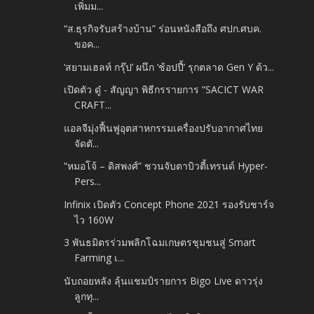
เพิ่มม...
“ส.ธุรกิจรับสร้างบ้าน” ร่อนหนังสือถึง ศปก.ศบค.
ขอค...
‘สยามเฮลท์ กรุ๊ป’ ผนึก ‘ช้อปปี้’ รุกตลาด Gen Y ด้ว...
เปิดตัว ดู๋ - สัญญา พิธีกรรายการ “SACICT WAR
CRAFT...
แอลจีมุ่งฟื้นฟูอุตสาหกรรมเครื่องปรับอากาศไทย
จัดตั...
“หมอโจ้ – ดิสพงศ์” ชวนจับตาบิวตี้เทรนด์ Hyper-
Pers...
Infinix เปิดตัว Concept Phone 2021 รองรับชาร์จ
ไว 160W
3 พันธมิตรร่วมพลิกโฉมเกษตรชุมชนสู่ Smart
Farming เ...
นับถอยหลัง ลุ้นแชมป์รายการ Bigo Live ดาวรุ่ง
ลูกทุ...