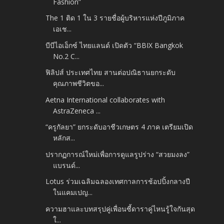
Fashion”
The 1 ติด 1 ใน 3 รายชื่อผู้บริหารแห่งปีภูมิภาค
เอเช...
บีบีไอเอ็กซ์ ไทยแลนด์ เปิดตัว “BBIX Bangkok
No.2 C...
ฟิลิปส์ ประเทศไทย สานต่อปณิธานยกระดับ
คุณภาพชีวิตขอ...
Aetna International collaborates with
AstraZeneca ...
“ครูกัลยา” ยกระดับอาชีวเกษตร 4 ภาค เตรียมเปิด
หลักส...
ปรากฏการณ์ใหม่เพื่อการดูแลรูปร่าง “สวยมงลง”
แบรนด์...
Lotus ร่วมเฉลิมฉลองเทศกาลการช้อปปิ้งกลางปี
ในแคมเปญ...
ความฮาและบทสรุปคู่เพื่อนซี้ดาราคู่ไหนรู้ใจกันสุด
ใ...