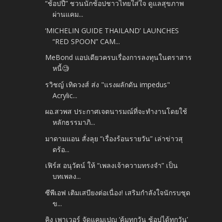
“ช้อปปี้” ชวนนักช้อปชาวไทยใส่ใจ ดูแลสุขภาพ
ผ่านแคม...
‘MICHELIN GUIDE THAILAND’ LAUNCHES
“RED SPOON” CAM...
MeBond แอปเดียวครบเรื่องการลงทุนในตราสาร
หนี้🧐
รวิชญ์ เทิดวงส์ ส่ง​ "แรงผลักดัน​ impedus"
Acrylic...
ผอ.สวพส ประกาศเจตนารมณ์ที่จะทำงานโดยใช้
หลักธรรมาภิ...
มาดามแอน สั่งลุย “เรื่องร้อนรายวัน” เล่าข่าวสุ
ดร้อ...
เฟิร์ส อนุวัตน์ ให้ “เพลงเจ้าความทรงจำ” เป็น
บทเพลง...
ซีพีเอฟ เติมเสบียงต่อเนื่อง! เสริมกำลังใจนักรบชุด
ข...
คิง เพาเวอร์ จัดแคมเปญ ‘คุ้มทุกวัน ช้อปได้ทุกวัน’