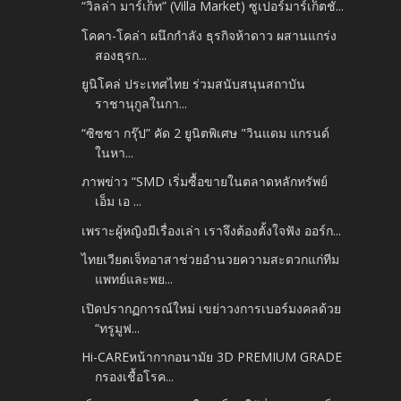
“วิลล่า มาร์เก็ท” (Villa Market) ซูเปอร์มาร์เก็ตชั...
โคคา-โคล่า ผนึกกำลัง ธุรกิจห้าดาว ผสานแกร่ง
สองธุรก...
ยูนิโคล่ ประเทศไทย ร่วมสนับสนุนสถาบัน
ราชานุกูลในกา...
“ซิซซา กรุ๊ป” คัด 2 ยูนิตพิเศษ "วินแดม แกรนด์
ในหา...
ภาพข่าว “SMD เริ่มซื้อขายในตลาดหลักทรัพย์
เอ็ม เอ ...
เพราะผู้หญิงมีเรื่องเล่า เราจึงต้องตั้งใจฟัง ออร์ก...
ไทยเวียตเจ็ทอาสาช่วยอำนวยความสะดวกแก่ทีม
แพทย์และพย...
เปิดปรากฏการณ์ใหม่ เขย่าวงการเบอร์มงคลด้วย
“ทรูมูฟ...
Hi-CAREหน้ากากอนามัย 3D PREMIUM GRADE
กรองเชื้อโรค...