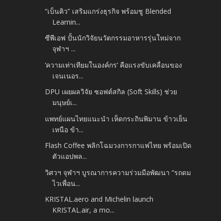
“เบ็นคิว” เสริมแกร่งธุรกิจ พร้อมชู Blended
Learnin...
ซีพีเอฟ ปั้นนักวิจัยนวัตกรรมอาหารรุ่นใหม่จาก
จุฬาฯ ...
‘ความเท่าเทียมในองค์กร’ คือแรงขับเคลื่อนของ
เจนเนอร...
DPU เผยผลวิจัย ซอฟต์สกิล (Soft Skills) ช่วย
มนุษย์เ...
แพทย์แผนไทยแนะนำ เห็ดกระถินพิมาน ข้าวเย็น
เหนือ ข้า...
Flash Coffee พลิกโฉมวงการกาแฟไทย พร้อมเปิด
ตัวแอปพล...
วิศวฯ จุฬาฯ บูรณาการความร่วมมือพัฒนา “รถดม
ไวเพื่อน...
KRISTAL.aero and Michelin launch
KRISTAL.air, a mo...