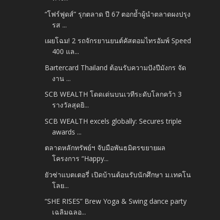
“โฟร์ฟูดส์” รุกตลาด ปี 67 ตอกย้ำผู้นำตลาดผงปรุง
รส ...
เผยโฉม! 2 รถจักรยานยนต์คัสตอมไทรอัมพ์ Speed
400 แล...
Bartercard Thailand ต้อนรับความปังปีมังกร จัด
งาน ...
SCB WEALTH โดดเด่นบนเวทีระดับโลกคว้า 3
รางวัลสุดยิ...
SCB WEALTH excels globally: Secures triple
awards ...
ตลาดหลักทรัพย์ฯ จับมือพันธมิตรขยายผล
โครงการ “Happy...
ยัวซ่าแบตเตอรี่ เปิดบ้านต้อนรับนักศึกษา ม.เทคโน
โลย...
“SHE RISES” Brew Yoga & Swing dance party
เฉลิมฉลอ...