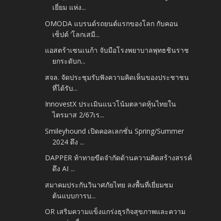
เยี่ยม แห่ง...
OMODA แบรนด์รถยนต์แรกของโลก กับคอน
เซ็ปต์ ‘โลกเสมื...
แอสตร้าเซนเนก้า จับมือโรงพยาบาลพุทธชินราช
ยกระดับก...
สจล. จัดประชุมรับฟังความคิดเห็นของประชาชน
ที่ได้รับ...
InnovestX ประเมินแนวโน้มตลาดหุ้นไทยใน
ไตรมาส 2/67เร...
Smileyhound เปิดคอลเลกชั่น Spring/Summer
2024 ดึง ...
DAPPER ท้าทายขีดจำกัดด้านความคิดสร้างสรรค์
ดึง AI ...
สมาคมประกันวินาศภัยไทย ลงพื้นที่เยี่ยมชม
ต้นแบบการบ...
OR เสริมความแข็งแกร่งธุรกิจสุขภาพและความ