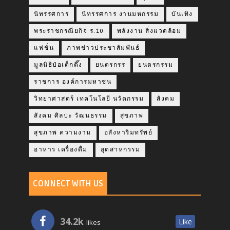
นิทรรศการ
นิทรรศการ งานมหกรรม
บันเทิง
พระราชกรณียกิจ ร.10
พลังงาน สิ่งแวดล้อม
แฟชั่น
ภาพข่าวประชาสัมพันธ์
มูลนิธิป่อเต็กตึ๊ง
ยนตรกรร
ยนตรกรรม
ราชการ องค์การมหาชน
วิทยาศาสตร์ เทคโนโลยี นวัตกรรม
สังคม
สังคม ศิลปะ วัฒนธรรม
สุขภาพ
สุขภาพ ความงาม
อสังหาริมทรัพย์
อาหาร เครื่องดื่ม
อุตสาหกรรม
CONNECT WITH US
34.2k
Like
likes