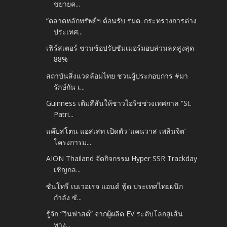
ขยายค...
“ตลาดหลักทรัพย์ฯ ต้อนรับ รมต. กระทรวงการต่าง
ประเทศ...
เฟิร์สเตอร์ ชวนช้อปรับซัมเมอร์มอบส่วนลดสูงสุด
88%
สถาบันสิ่งแวดล้อมไทย ชวนผู้ประกอบการ #มา
รักษ์กัน เ...
Guinness เติมสีสันให้ชาวไอริชช่วงเทศกาล “St.
Patri...
แค๊ปสโตน แอสเสท เปิดตัว ‘แคนวาส เพลินจิต’
โครงการม...
AION Thailand จัดกิจกรรม Hyper SSR Trackday
เชิญกล...
ซันโทรี่ เบเวอเรจ แอนด์ ฟู้ด ประเทศไทยผนึก
กำลัง ซั...
รู้จัก “วินฟาสต์” จากผู้ผลิต EV ระดับโลกสู่เส้น
ทาง...