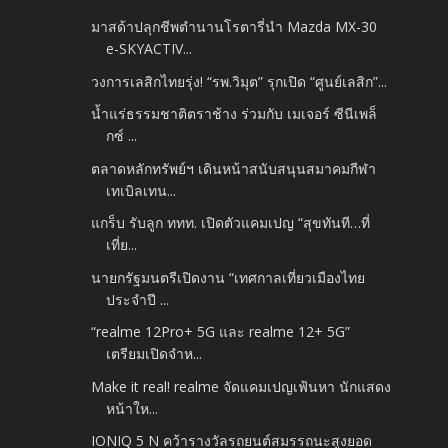
มาสด้าปลุกชีพตำนานโรตารี่นำ Mazda MX-30
e-SKYACTIV...
วงการเลสิกไทยรุ่ง! “รพ.วิมุต” รุกเปิด “ศูนย์เลสิก”...
น้ำแร่ธรรมชาติตราช้าง ร่วมกับ เมเจอร์ ซีนีเพล็
กซ์ ...
ตลาดหลักทรัพย์ฯ เดินหน้าสนับสนุนสมาคมกีฬา
เทเบิลเทน...
แกร็บ รับลูก ททท. เปิดตัวแคมเปญ “สุขทันที…ที่
เที่ย...
นายกรัฐมนตรีเปิดงาน “เทศกาลเที่ยวเมืองไทย
ประจำปี ...
“realme 12Pro+ 5G และ realme 12+ 5G”
เตรียมเปิดจำห...
Make it real! realme จัดแคมเปญเฟ้นหา นักแสดง
หน้าให...
IONIQ 5 N คว้ารางวัลรถยนต์สมรรถนะสูงยอด