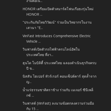
งามต่อเนื่...
HONOR เตรียมเปิดตัวสมาร์ตโฟนเรือธงรุ่นใหม่
HONOR ...
"ประกันภัยไทยวิวัฒน์" ร่วมเป็นวิทยากรในงาน
เสวนา "E...
VinFast Introduces Comprehensive Electric
Vehicle ...
วินฟาสต์เปิดตัวรถไฟฟ้าครบไลน์อัพใน
ประเทศไทย ที่งา...
ฮุนได โมบิลิตี้ ประเทศไทย ฉลองดำเนินธุรกิจครบ
ปี ข...
นิสสัน ไฮเปอร์ ทัวร์เรอร์ คอนเซ็ปต์คาร์ สุดล้ำจาก
ญ...
น้ำแร่ธรรมชาติตราช้าง ร่วมกับ เมเจอร์ ซีนีเพล็
กซ์ ...
วินฟาสต์ (VinFast) ลงนามข้อตกลงความร่วมมือ
กับ 15 ...