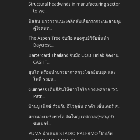
Structural headwinds in manufacturing sector
to we...
นิสสัน นาวาราแนะเคล็ดลับเลือกรถกระบะสายลุย
คู่ใจคนท...
The Aspen Tree จับมือ สองศูนย์วิจัยชั้นนำ
Baycrest...
Bartercard Thailand จับมือ UOB Finlab จัดงาน
CASHF...
ฮุนได พร้อมนำบรรยากาศกรุงโซลย้อนยุค และ
โพนี่ รถยน...
Guinness เติมสีสันให้ชาวไอริชช่วงเทศกาล “St.
Patri...
บ้านปู เน็กซ์ ร่วมกับ อีโวลูชั่น ดาต้า เซ็นเตอร์ ส...
สยามอะเมซิ่งพาร์ค จัดใหญ่ เทศกาลสุขสนุกรับ
ซัมเมอร์...
PUMA นำเสนอ STADIO PALERMO ป็อปอัพ