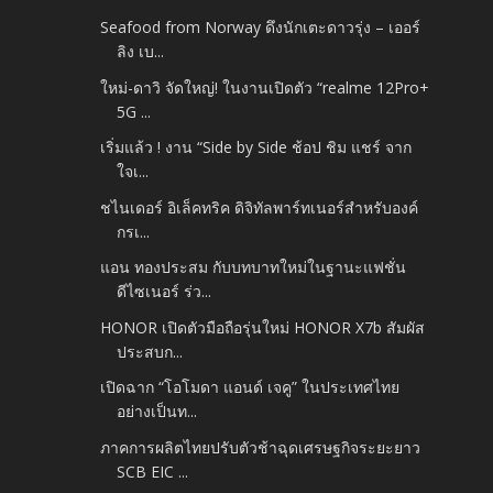
Seafood from Norway ดึงนักเตะดาวรุ่ง – เออร์
ลิง เบ...
ใหม่-ดาวิ จัดใหญ่! ในงานเปิดตัว “realme 12Pro+
5G ...
เริ่มแล้ว ! งาน “Side by Side ช้อป ชิม แชร์ จาก
ใจเ...
ชไนเดอร์ อิเล็คทริค ดิจิทัลพาร์ทเนอร์สำหรับองค์
กรเ...
แอน ทองประสม กับบทบาทใหม่ในฐานะแฟชั่น
ดีไซเนอร์ ร่ว...
HONOR เปิดตัวมือถือรุ่นใหม่ HONOR X7b สัมผัส
ประสบก...
เปิดฉาก “โอโมดา แอนด์ เจคู” ในประเทศไทย
อย่างเป็นท...
ภาคการผลิตไทยปรับตัวช้าฉุดเศรษฐกิจระยะยาว
SCB EIC ...