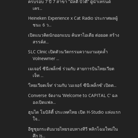
ครบรอบ 7 ปี 7 สาขา “มัลตี้ บิวตี้” ผู้นำเทรนด์
เคร...
Heineken Experience x Cat Radio ประกาศผลผู้
ชนะ 6 ว...
เปิดแนวคิดนักออกแบบ ค้นหาไอเดีย ต่อยอด สร้าง
สรรค์ส...
SLC Clinic เปิดตัวนวัตกรรมความงามสุดล้ำ
Volnewmer ...
เมเจอร์ ซีนีเพล็กซ์ ร่วมกับ สายการบินไทยเวียต
เจ็ท ...
‘ไทยเวียตเจ็ท’ ร่วมกับ ‘เมเจอร์ ซีนีเพล็กซ์’ เปิดต...
Converse จัดงาน ‘Welcome to CAPITAL C’ ฉล
องเปิดแฟล...
ฮุนได โมบิลิตี้ ประเทศไทย เปิด H-Studio แห่งแรก
ใจ...
อีซูซุยกระดับมวยไทยรอบทางทีวี พลิกโฉมใหม่ใน
ศึก Is...