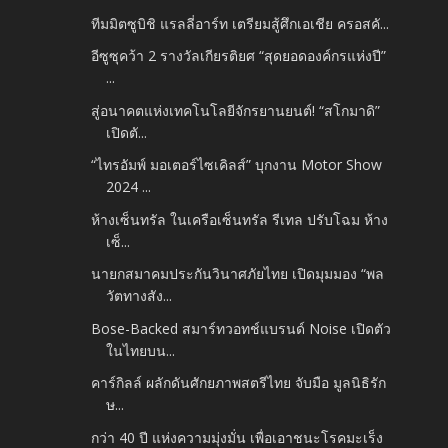
ทีมมิตซูบิชิ แรลลี่อาร์ท เตรียมสู้ศึกเอเชีย ครอสคั...
อีซูซุคว้า 2 รางวัลเกียรติยศ “สุดยอดองค์กรแห่งปี”
...
สู่อนาคตแห่งเทคโนโลยีจักรยานยนต์! “สโกมาดิ”
เปิดตั...
“ไทรอัมพ์ มอเตอร์ไซเคิลส์” บุกงาน Motor Show
2024 ...
ห้างเซ็นทรัล ในเครือเซ็นทรัล รีเทล ปรับโฉม ห้าง
เซ็...
นายกสมาคมประกันวินาศภัยไทย เปิดมุมมอง “พล
วัตทางสัง...
Bose-Backed สมาร์ทวอทช์แบรนด์ Noise เปิดตัว
ในไทยบน...
คาร์กิลล์ ผลักดันศักยภาพสตรีไทย จับมือ มูลนิธิรัก
ษ...
กว่า 40 ปี แห่งความมุ่งมั่น เพื่อเอาชนะโรคมะเร็ง