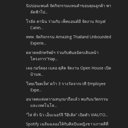
นิปปอนเพนต์ จัดกิจกรรมแทนคำขอบคุณลูกค้า พา
ลัดฟ้าไป...
โรยัล คานิน ร่วมกับ เพ็ทแอนด์มี จัดงาน Royal
Canin...
ททท. จัดกิจกรรม Amazing Thailand Unbounded
Experie...
ตลาดหลักทรัพย์ฯ ร่วมกับพันธมิตรเดินหน้า
โครงการ“Hap...
เลอ กอร์ดอง เบลอ ดุสิต จัดงาน Open House เปิด
บ้านพ...
‘ไทยเวียตเจ็ท’ คว้า 3 รางวัลจากเวที Employee
Expe...
อนาคตแห่งความสนุกมาถึงแล้ว พบกับนวัตกรรม
และเทคโนโล...
“ไห่ ทั่ว นิว เอ็นเนอร์จี วีฮิเคิล” เปิดตัว VIAUTO...
Spotify เฉลิมฉลองให้กับศิลปินหญิงชาวเกาหลีที่