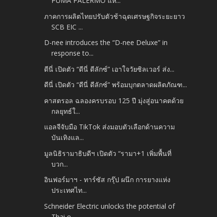
PUMA PALERMO แห...
ภาคการผลิตไทยปรับตัวช้าฉุดเศรษฐกิจระยะยาว
SCB EIC ...
D-nee introduces the “D-nee Deluxe” in
response to...
ดีนี่ เปิดตัว “ดีนี่ ดีลักซ์” เอาใจวัยซิลเวอร์ ส่ง...
ดีนี่ เปิดตัว “ดีนี่ ดีลักซ์” พร้อมบุกตลาดผลิตภัณฑ...
คาสตรอล ฉลองครบรอบ 125 ปี มุ่งสู่อนาคตด้วย
กลยุทธ์ใ...
แอลจีจับมือ TikTok ส่งมอบตัวเลือกด้านความ
บันเทิงแล...
มูลนิธิรามาธิบดีฯ เปิดตัว “รามา+1 เพิ่มพื้นที่
บวก...
อินฟอร์มาฯ - ทาร์ซัส กรุ๊ป ผนึก การยางแห่ง
ประเทศไท...
Schneider Electric unlocks the potential of
Thai o...