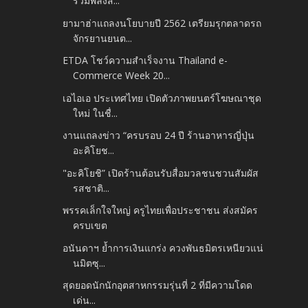
รวมพลังส...
ยามาฮ่าแถลงนโยบายปี 2562 เตรียมรุกตลาดรถ
จักรยานยนต...
ETDA โชว์ความสำเร็จงาน Thailand e-
Commerce Week 20...
เอไอเอ ประเทศไทย เปิดตัวภาพยนตร์โฆษณาชุด
ใหม่ ในชื่...
งานแถลงข่าว “ครบรอบ 24 ปี ร้านอาหารญี่ปุ่น
อะคิโยช...
"อะคิโยชิ” เปิดร้านต้อนรับสื่อมวลชนชวนสัมผัส
รสชาติ...
พรรคเล็กใจใหญ่ ครูไทยเพื่อประชาชน ส่งสมัคร
ครบเขต
อนันดาฯ ย้ำการเงินแกร่ง ควงพันธมิตรเหนียวแน่
นมิตซุ...
สุดยอดนักนักอุตสาหกรรมรุ่นที่ 2 ที่มีความโดด
เด่น...