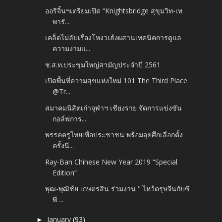
ออริจิ้นฯเตรียมเปิด “Knightsbridge สุขุมวิท-เท
พารั...
เคล็ดไม่ลับเรื่องโหงวเฮ้งผสานเทคนิคการดูแล
ความงามแ...
ช.ส.ท.ประชุมใหญ่สามัญประจำปี 2561
เปิดพื้นที่ความสุขแห่งใหม่ 101 The Third Place
@Tr...
สมาคมนิสิตเก่าจุฬาฯ เชียงราย จัดการแข่งขัน
กอล์ฟการ...
พรรคครูไทยเพื่อประชาชน พร้อมลุยศึกเลือกตั้ง
ครั้งนี...
Ray-Ban Chinese New Year 2019 “Special
Edition”
พุฒ-พุฒิช้ย เกษตรสิน ร่วมงาน " ไหว้ตรุษจีนกับซี
พี ...
January
(93)
►