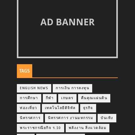
AD BANNER
TAGS
ENGLISH NEWS
การเงิน การลงทุน
การศึกษา
กีฬา
เกษตร
คืนคุณแผ่นดิน
ท่องเที่ยว
เทคโนโลยีดิจิทัล
ธุรกิจ
นิทรรศการ
นิทรรศการ งานมหกรรม
บันเทิง
พระราชกรณียกิจ ร.10
พลังงาน สิ่งแวดล้อม