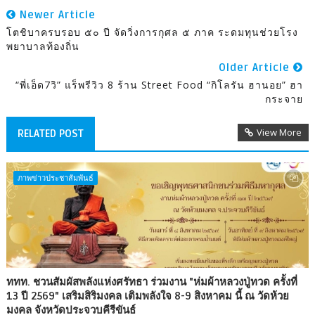
Newer Article
โตชิบาครบรอบ ๕๐ ปี จัดวิ่งการกุศล ๕ ภาค ระดมทุนช่วยโรง
พยาบาลท้องถิ่น
Older Article
“พี่เอ็ด7วิ” แร็พรีวิว 8 ร้าน Street Food “กิโลรัน ฮานอย” ฮา
กระจาย
View More
RELATED POST
ภาพข่าวประชาสัมพันธ์
ททท. ชวนสัมผัสพลังแห่งศรัทธา ร่วมงาน "ห่มผ้าหลวงปู่ทวด ครั้งที่
13 ปี 2569" เสริมสิริมงคล เติมพลังใจ 8-9 สิงหาคม นี้ ณ วัดห้วย
มงคล จังหวัดประจวบคีรีขันธ์