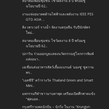
สมาคมเพื่อนชุมชน โชว์ผลงาน 8 ปี พร้อมชู
นโยบายปี 62...
งานแห่งอนาคตด้านไฟฟ้าและพลังงาน IEEE PES
GTD ASIA ...
คิง เพาเวอร์ รางน้ำ จัดงานตรุษจีน รับปีนักษัตร
ใหม่...
สมาคมเพื่อนชุมชน โชว์ผลงาน 8 ปี พร้อมชู
นโยบายปี 62...
ปภาวิน ร่วมออกบูธแสดงนวัตกรรมสู่โลกการพิมพ์
แห่งอนา...
เอเชี่ยนส่งอาหารสัตว์เลี้ยงแบรนด์ 'มองชู’ ชูความ
พร...
“เอสซีจี” คว้ารางวัล Thailand Green and Smart
Mini...
มหกรรมกีฬาชาวมาบตาพุด เตรียมเปิดศึกฟาดแข้ง
“ฟุตบอล...
กรุงศรีรวมพลนักปั่น – นักวิ่ง ในงาน “Krungsri-