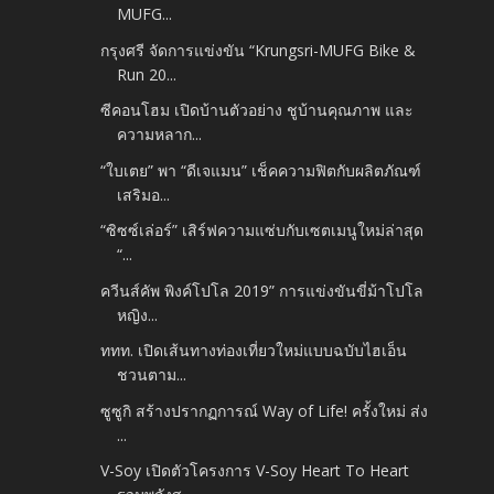
MUFG...
กรุงศรี จัดการแข่งขัน “Krungsri-MUFG Bike &
Run 20...
ซีคอนโฮม เปิดบ้านตัวอย่าง ชูบ้านคุณภาพ และ
ความหลาก...
“ใบเตย” พา “ดีเจแมน” เช็คความฟิตกับผลิตภัณฑ์
เสริมอ...
“ซิซซ์เล่อร์” เสิร์ฟความแซ่บกับเซตเมนูใหม่ล่าสุด
“...
ควีนส์คัพ พิงค์โปโล 2019” การแข่งขันขี่ม้าโปโล
หญิง...
ททท. เปิดเส้นทางท่องเที่ยวใหม่แบบฉบับไฮเอ็น
ชวนตาม...
ซูซูกิ สร้างปรากฏการณ์ Way of Life! ครั้งใหม่ ส่ง
...
V-Soy เปิดตัวโครงการ V-Soy Heart To Heart