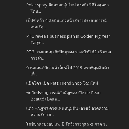
Polar spray ตีตลาดกลุ่มใหม่ ส่งคลิปวิดีโอสุดฮา
โดน...
เป๊ปซี่ คว้า 4 ศิลปินแถวหน้าสร้างประสบการณ์
ดนตรีสุ...
PTG reveals business plan in Golden Pig Year
Targe...
PTG กางแผนธุรกิจปีหมูทอง วางเป้าปี 62 ปริมาณ
การจำ...
บ้านแอนด์บียอนด์ เอ็กซ์โป 2019 ครบที่สุดสินค้า
เพื่...
แม็คโคร เปิด Petz Friend Shop โฉมใหม่
พบกับปรากฎการณ์สำคัญของ Clé de Peau
Beauté เปิดแฟ...
แต้ว –ณฐพร ควงแฟนหนุ่มต้น -อาชว์ อวดความ
หวานรับวาเ...
โตชิบาครบรอบ ๕๐ ปี จัดวิ่งการกุศล ๕ ภาค ระ