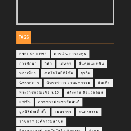
TAGS
ENGLISH NEWS
การเงิน การลงทุน
การศึกษา
กีฬา
เกษตร
คืนคุณแผ่นดิน
ท่องเที่ยว
เทคโนโลยีดิจิทัล
ธุรกิจ
นิทรรศการ
นิทรรศการ งานมหกรรม
บันเทิง
พระราชกรณียกิจ ร.10
พลังงาน สิ่งแวดล้อม
แฟชั่น
ภาพข่าวประชาสัมพันธ์
มูลนิธิป่อเต็กตึ๊ง
ยนตรกรร
ยนตรกรรม
ราชการ องค์การมหาชน