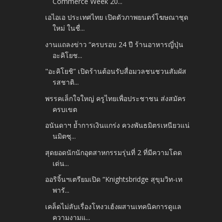
Commerce Week 20...
เอไอเอ ประเทศไทย เปิดตัวภาพยนตร์โฆษณาชุด
ใหม่ ในชื่...
งานแถลงข่าว “ครบรอบ 24 ปี ร้านอาหารญี่ปุ่น
อะคิโยช...
"อะคิโยชิ” เปิดร้านต้อนรับสื่อมวลชนชวนสัมผัส
รสชาติ...
พรรคเล็กใจใหญ่ ครูไทยเพื่อประชาชน ส่งสมัคร
ครบเขต
อนันดาฯ ย้ำการเงินแกร่ง ควงพันธมิตรเหนียวแน่
นมิตซุ...
สุดยอดนักนักอุตสาหกรรมรุ่นที่ 2 ที่มีความโดด
เด่น...
ออริจิ้นฯเตรียมเปิด “Knightsbridge สุขุมวิท-เท
พารั...
เคล็ดไม่ลับเรื่องโหงวเฮ้งผสานเทคนิคการดูแล
ความงามแ...