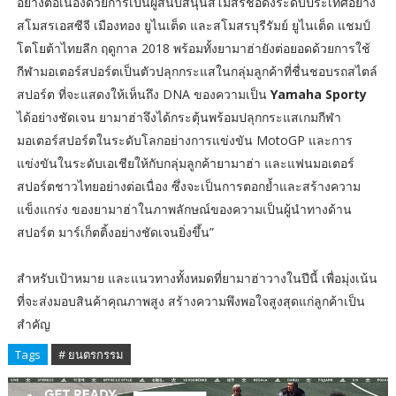
อย่างต่อเนื่องด้วยการเป็นผู้สนับสนุนสโมสรชื่อดังระดับประเทศอย่าง
สโมสรเอสซีจี เมืองทอง ยูไนเต็ด และสโมสรบุรีรัมย์ ยูไนเต็ด แชมป์
โตโยต้าไทยลีก ฤดูกาล 2018 พร้อมทั้งยามาฮ่ายังต่อยอดด้วยการใช้
กีฬามอเตอร์สปอร์ตเป็นตัวปลุกกระแสในกลุ่มลูกค้าที่ชื่นชอบรถสไตล์
สปอร์ต ที่จะแสดงให้เห็นถึง DNA ของความเป็น
Yamaha Sporty
ได้อย่างชัดเจน ยามาฮ่าจึงได้กระตุ้นพร้อมปลุกกระแสเกมกีฬา
มอเตอร์สปอร์ตในระดับโลกอย่างการแข่งขัน MotoGP และการ
แข่งขันในระดับเอเชียให้กับกลุ่มลูกค้ายามาฮ่า และแฟนมอเตอร์
สปอร์ตชาวไทยอย่างต่อเนื่อง ซึ่งจะเป็นการตอกย้ำและสร้างความ
แข็งแกร่ง ของยามาฮ่าในภาพลักษณ์ของความเป็นผู้นำทางด้าน
สปอร์ต มาร์เก็ตติ้งอย่างชัดเจนยิ่งขึ้น”
สำหรับเป้าหมาย และแนวทางทั้งหมดที่ยามาฮ่าวางในปีนี้ เพื่อมุ่งเน้น
ที่จะส่งมอบสินค้าคุณภาพสูง สร้างความพึงพอใจสูงสุดแก่ลูกค้าเป็น
สำคัญ
Tags
# ยนตรกรรม