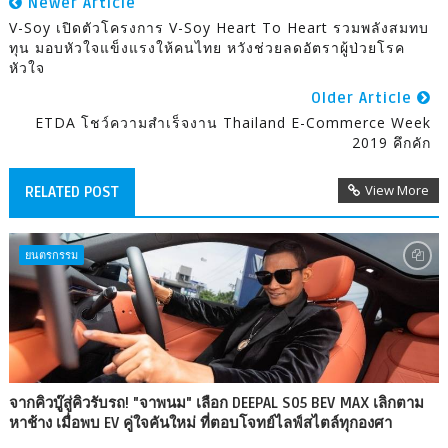
Newer Article
V-Soy เปิดตัวโครงการ V-Soy Heart To Heart รวมพลังสมทบ
ทุน มอบหัวใจแข็งแรงให้คนไทย หวังช่วยลดอัตราผู้ป่วยโรค
หัวใจ
Older Article
ETDA โชว์ความสำเร็จงาน Thailand E-Commerce Week
2019 คึกคัก
View More
RELATED POST
ยนตรกรรม
จากคิวบู๊สู่คิวรับรถ! "จาพนม" เลือก DEEPAL S05 BEV MAX เลิกตาม
หาช้าง เมื่อพบ EV คู่ใจคันใหม่ ที่ตอบโจทย์ไลฟ์สไตล์ทุกองศา