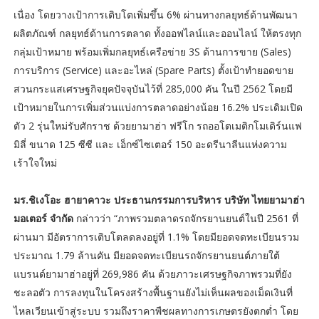
เนื่อง โดยวางเป้าการเติบโตเพิ่มขึ้น 6% ผ่านทางกลยุทธ์ด้านพัฒนา
ผลิตภัณฑ์ กลยุทธ์ด้านการตลาด ทั้งออฟไลน์และออนไลน์ ให้ตรงทุก
กลุ่มเป้าหมาย พร้อมเพิ่มกลยุทธ์เครือข่าย 3S ด้านการขาย (Sales)
การบริการ (Service) และอะไหล่ (Spare Parts) ตั้งเป้าทำยอดขาย
สวนกระแสเศรษฐกิจยุคปัจจุบันไว้ที่ 285,000 คัน ในปี 2562 โดยมี
เป้าหมายในการเพิ่มส่วนแบ่งการตลาดอย่างน้อย 16.2% ประเดิมเปิด
ตัว 2 รุ่นใหม่รับศักราช ด้วยยามาฮ่า ฟรีโก รถออโตเมติกโมเดิร์นแฟ
มิลี่ ขนาด 125 ซีซี และ เอ็กซ์ไซเตอร์ 150 อะดรีนาลีนแห่งความ
เร้าใจใหม่
มร.ชิเงโอะ ฮายาคาวะ ประธานกรรมการบริหาร บริษัท ไทยยามาฮ่า
มอเตอร์ จำกัด
กล่าวว่า “ภาพรวมตลาดรถจักรยานยนต์ในปี 2561 ที่
ผ่านมา มีอัตราการเติบโตลดลงอยู่ที่ 1.1% โดยมียอดจดทะเบียนรวม
ประมาณ 1.79 ล้านคัน มียอดจดทะเบียนรถจักรยานยนต์ภายใต้
แบรนด์ยามาฮ่าอยู่ที่ 269,986 คัน ด้วยภาวะเศรษฐกิจภาพรวมที่ยัง
ชะลอตัว การลงทุนในโครงสร้างพื้นฐานยังไม่เห็นผลของเม็ดเงินที่
ไหลเวียนเข้าสู่ระบบ รวมถึงราคาพืชผลทางการเกษตรยังตกต่ำ โดย