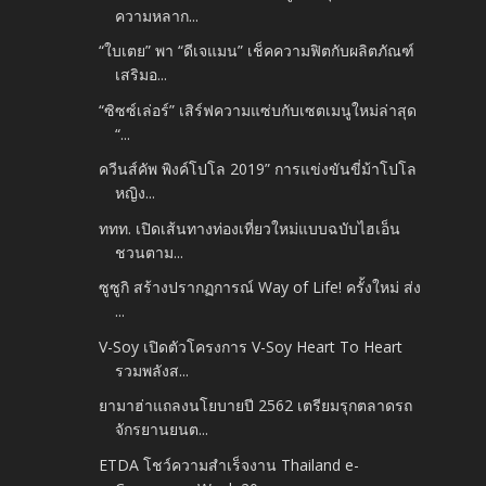
ความหลาก...
“ใบเตย” พา “ดีเจแมน” เช็คความฟิตกับผลิตภัณฑ์
เสริมอ...
“ซิซซ์เล่อร์” เสิร์ฟความแซ่บกับเซตเมนูใหม่ล่าสุด
“...
ควีนส์คัพ พิงค์โปโล 2019” การแข่งขันขี่ม้าโปโล
หญิง...
ททท. เปิดเส้นทางท่องเที่ยวใหม่แบบฉบับไฮเอ็น
ชวนตาม...
ซูซูกิ สร้างปรากฏการณ์ Way of Life! ครั้งใหม่ ส่ง
...
V-Soy เปิดตัวโครงการ V-Soy Heart To Heart
รวมพลังส...
ยามาฮ่าแถลงนโยบายปี 2562 เตรียมรุกตลาดรถ
จักรยานยนต...
ETDA โชว์ความสำเร็จงาน Thailand e-