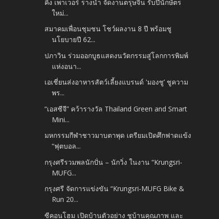
คิง เพาเวอร์ รางน้ำ จัดงานตรุษจีน รับปีนักษัตร
ใหม่...
สมาคมเพื่อนชุมชน โชว์ผลงาน 8 ปี พร้อมชู
นโยบายปี 62...
ปภาวิน ร่วมออกบูธแสดงนวัตกรรมสู่โลกการพิมพ์
แห่งอนา...
เอเชี่ยนส่งอาหารสัตว์เลี้ยงแบรนด์ 'มองชู’ ชูความ
พร...
“เอสซีจี” คว้ารางวัล Thailand Green and Smart
Mini...
มหกรรมกีฬาชาวมาบตาพุด เตรียมเปิดศึกฟาดแข้ง
“ฟุตบอล...
กรุงศรีรวมพลนักปั่น – นักวิ่ง ในงาน “Krungsri-
MUFG...
กรุงศรี จัดการแข่งขัน “Krungsri-MUFG Bike &
Run 20...
ซีคอนโฮม เปิดบ้านตัวอย่าง ชูบ้านคุณภาพ และ