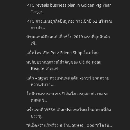
PTG reveals business plan in Golden Pig Year
Targe...
PTG กางแผนธุรกิจปีหมูทอง วางเป้าปี 62 ปริมาณ
การจำ...
บ้านแอนด์บียอนด์ เอ็กซ์โป 2019 ครบที่สุดสินค้า
เพื่...
แม็คโคร เปิด Petz Friend Shop โฉมใหม่
พบกับปรากฎการณ์สำคัญของ Clé de Peau
Beauté เปิดแฟ...
แต้ว –ณฐพร ควงแฟนหนุ่มต้น -อาชว์ อวดความ
หวานรับวาเ...
โตชิบาครบรอบ ๕๐ ปี จัดวิ่งการกุศล ๕ ภาค ระ
ดมทุนช่...
ครั้งแรกที่ WFSA เลือกประเทศไทยเป็นสถานที่จัด
ประชุ...
“พี่เอ็ด7วิ” แร็พรีวิว 8 ร้าน Street Food “กิโลรัน...