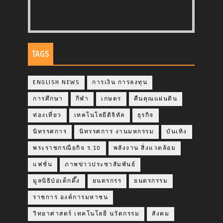
TAGS
ENGLISH NEWS
การเงิน การลงทุน
การศึกษา
กีฬา
เกษตร
คืนคุณแผ่นดิน
ท่องเที่ยว
เทคโนโลยีดิจิทัล
ธุรกิจ
นิทรรศการ
นิทรรศการ งานมหกรรม
บันเทิง
พระราชกรณียกิจ ร.10
พลังงาน สิ่งแวดล้อม
แฟชั่น
ภาพข่าวประชาสัมพันธ์
มูลนิธิป่อเต็กตึ๊ง
ยนตรกรร
ยนตรกรรม
ราชการ องค์การมหาชน
วิทยาศาสตร์ เทคโนโลยี นวัตกรรม
สังคม