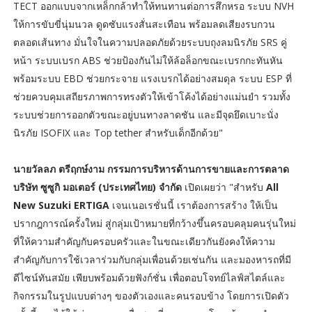
TECT ออกแบบจากเหล็กกล้าทำให้ทนทานต่อการสึกหรอ ระบบ NVH
ให้การขับขี่นุ่มนวล ดูดซับแรงสั่นสะเทือน พร้อมลดเสียงรบกวน
ตลอดเส้นทาง มั่นใจในความปลอดภัยด้วยระบบถุงลมนิรภัย SRS คู่
หน้า ระบบเบรก ABS ช่วยป้องกันไม่ให้ล้อล็อกขณะเบรกกะทันหัน
พร้อมระบบ EBD ช่วยกระจาย แรงเบรกได้อย่างสมดุล ระบบ ESP ที่
ช่วยควบคุมเสถียรภาพการทรงตัวให้เข้าโค้งได้อย่างแม่นยำ รวมทั้ง
ระบบช่วยการออกตัวขณะอยู่บนทางลาดชัน และมีจุดยึดเบาะนั่ง
นิรภัย ISOFIX และ Top tether สำหรับเด็กอีกด้วย"
นายวัลลภ ตรีฤกษ์งาม กรรมการบริหารด้านการขายและการตลาด
บริษัท ซูซูกิ มอเตอร์ (ประเทศไทย) จำกัด
เปิดเผยว่า "สำหรับ
All
New Suzuki ERTIGA
เจนเนอเรชั่นนี้ เราต้องการสร้าง ให้เป็น
ปรากฎการณ์ครั้งใหม่ สู่กลุ่มเป้าหมายที่กว้างขึ้นครอบคลุมคนรุ่นใหม่
ที่ให้ความสำคัญกับครอบครัวและในขณะเดียวกันยังคงให้ความ
สำคัญกับการใช้เวลาร่วมกับกลุ่มเพื่อนด้วยเช่นกัน และมองหารถที่มี
ดีไซน์ทันสมัย เพียบพร้อมด้วยฟังก์ชั่น เพื่อตอบโจทย์ไลฟ์สไตล์และ
กิจกรรมในรูปแบบต่างๆ ของตัวเองและคนรอบข้าง โดยการเปิดตัว