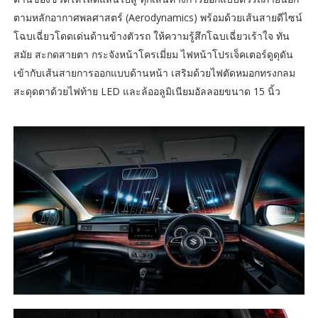
ตามหลักอากาศพลศาสตร์ (Aerodynamics) พร้อมด้วยเส้นสายดีไซน์
โฉบเฉี่ยวโดดเด่นด้านข้างตัวรถ ให้ความรู้สึกโฉบเฉี่ยวเร้าใจ ทัน
สมัย สะกดสายตา กระจังหน้าโครเมี่ยม ไฟหน้าโปรเจ็คเตอร์ดูดุดัน
เข้ากับเส้นสายการออกแบบด้านหน้า เสริมด้วยไฟตัดหมอกทรงกลม
สะดุดตาด้วยไฟท้าย LED และล้ออลูมิเนียมอัลลอยขนาด 15 นิ้ว