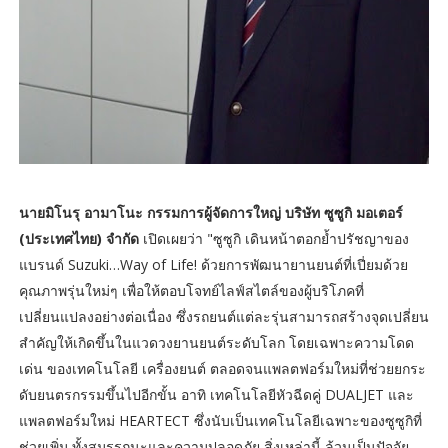
นายมิโนรุ อามาโนะ กรรมการผู้จัดการใหญ่ บริษัท ซูซูกิ มอเตอร์
(ประเทศไทย) จำกัด
เปิดเผยว่า "ซูซูกิ เดินหน้าตอกย้ำปรัชญาของ
แบรนด์ Suzuki…Way of Life! ด้วยการพัฒนายานยนต์ที่เปี่ยมด้วย
คุณภาพรุ่นใหม่ๆ เพื่อให้ตอบโจทย์ไลฟ์สไตล์ของผู้บริโภคที่
เปลี่ยนแปลงอย่างต่อเนื่อง ซึ่งรถยนต์แต่ละรุ่นสามารถสร้างจุดเปลี่ยน
สำคัญให้เกิดขึ้นในแวดวงยานยนต์ระดับโลก โดยเฉพาะความโดด
เด่น ของเทคโนโลยี เครื่องยนต์ ตลอดจนแพลตฟอร์มใหม่ที่ช่วยยกระ
ดับยนตรกรรมขึ้นไปอีกขั้น อาทิ เทคโนโลยีหัวฉีดคู่ DUALJET และ
แพลตฟอร์มใหม่ HEARTECT ซึ่งนับเป็นเทคโนโลยีเฉพาะของซูซูกิที่
ช่วยเพิ่ม ทั้งสมรรถนะและความปลอดภัย สิ่งเหล่านี้ ล้วนเป็นปัจจัย