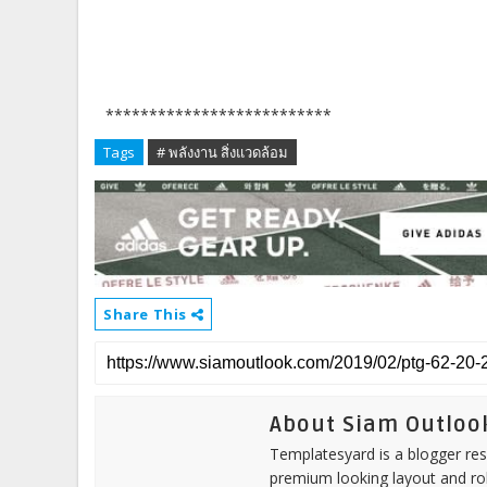
**************************
Tags
# พลังงาน สิ่งแวดล้อม
Share This
About Siam Outloo
Templatesyard is a blogger reso
premium looking layout and rob