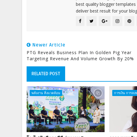
best quality blogger templates
deliver best result for your blog
Newer Article
PTG Reveals Business Plan In Golden Pig Year
Targeting Revenue And Volume Growth By 20%
RELATED POST
พลังงาน สิ่งแวดล้อม
การเงิน การลงท