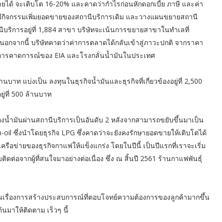
รายได้ จะเติบโต 16-20% และคาดว่ากำไรก่อนหักดอกเบี้ย ภาษี และค่า
ทมีกิจกรรมเพิ่มยอดขายของสถานีบริการเดิม และวางแผนขยายสถานี
ถานีบริการอยู่ที่ 1,884 สาขา บริษัทจะเน้นการขยายสาขาในทำเลที่
ย นอกจากนี้ บริษัทคาดว่าค่าการตลาดได้กลับเข้าสู่ภาวะปกติ จากราคา
รล จากการคาดการณ์ของ EIA และโรงกลั่นน้ำมันในประเทศ
าท แบ่งเป็น ลงทุนในธุรกิจน้ำมันและธุรกิจที่เกี่ยวข้องอยู่ที่ 2,500
ยู่ที่ 500 ล้านบาท
องน้ำมันผ่านสถานีบริการเป็นอันดับ 2 หลังจากสามารถขยับขึ้นมาเป็น
n-oil ซึ่งนำโดยธุรกิจ LPG ซึ่งคาดว่าจะยังคงรักษายอดขายให้เติบโตได้
ครือข่ายของธุรกิจกาแฟให้แข็งแกร่ง โดยในปีนี้ เป็นปีแรกที่เราจะเริ่ม
ต่อจากผู้ที่สนใจมาอย่างต่อเนื่อง ซึ่ง ณ สิ้นปี 2561 ร้านกาแฟพันธุ์
า
เน้นเรื่องการสร้างประสบการณ์ที่ตอบโจทย์ความต้องการของลูกค้ามากขึ้น
้นมาให้ติดตาม เร็วๆ นี้