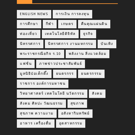
ENGLISH NEWS
การเงิน การลงทุน
การศึกษา
กีฬา
เกษตร
คืนคุณแผ่นดิน
ท่องเที่ยว
เทคโนโลยีดิจิทัล
ธุรกิจ
นิทรรศการ
นิทรรศการ งานมหกรรม
บันเทิง
พระราชกรณียกิจ ร.10
พลังงาน สิ่งแวดล้อม
แฟชั่น
ภาพข่าวประชาสัมพันธ์
มูลนิธิป่อเต็กตึ๊ง
ยนตรกรร
ยนตรกรรม
ราชการ องค์การมหาชน
วิทยาศาสตร์ เทคโนโลยี นวัตกรรม
สังคม
สังคม ศิลปะ วัฒนธรรม
สุขภาพ
สุขภาพ ความงาม
อสังหาริมทรัพย์
อาหาร เครื่องดื่ม
อุตสาหกรรม