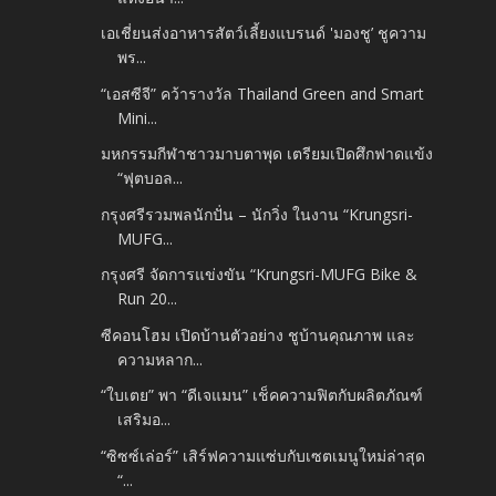
เอเชี่ยนส่งอาหารสัตว์เลี้ยงแบรนด์ 'มองชู’ ชูความ
พร...
“เอสซีจี” คว้ารางวัล Thailand Green and Smart
Mini...
มหกรรมกีฬาชาวมาบตาพุด เตรียมเปิดศึกฟาดแข้ง
“ฟุตบอล...
กรุงศรีรวมพลนักปั่น – นักวิ่ง ในงาน “Krungsri-
MUFG...
กรุงศรี จัดการแข่งขัน “Krungsri-MUFG Bike &
Run 20...
ซีคอนโฮม เปิดบ้านตัวอย่าง ชูบ้านคุณภาพ และ
ความหลาก...
“ใบเตย” พา “ดีเจแมน” เช็คความฟิตกับผลิตภัณฑ์
เสริมอ...
“ซิซซ์เล่อร์” เสิร์ฟความแซ่บกับเซตเมนูใหม่ล่าสุด
“...