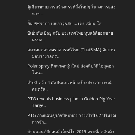
ผู้เชี่ยวชาญการสร้างสรรค์สิ่งใหม่ๆ ในวงการอสัง
หาฯ ...
อั้ม-พัชราภา เผยอาวุธลับ…. เด้ง เนียน ใส
บีเอ็มดับเบิลยู กรุ๊ป ประเทศไทย ทุบสถิติยอดขาย
ครบส...
สมาคมตลาดตราสารหนี้ไทย (ThaiBMA) จัดงาน
มอบรางวัลตร...
Polar spray ตีตลาดกลุ่มใหม่ ส่งคลิปวิดีโอสุดฮา
โดน...
เป๊ปซี่ คว้า 4 ศิลปินแถวหน้าสร้างประสบการณ์
ดนตรีสุ...
PTG reveals business plan in Golden Pig Year
Targe...
PTG กางแผนธุรกิจปีหมูทอง วางเป้าปี 62 ปริมาณ
การจำ...
บ้านแอนด์บียอนด์ เอ็กซ์โป 2019 ครบที่สุดสินค้า