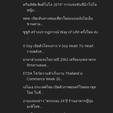
ควีนส์คัพ พิงค์โปโล 2019” การแข่งขันขี่ม้าโปโล
หญิง...
ททท. เปิดเส้นทางท่องเที่ยวใหม่แบบฉบับไฮเอ็น
ชวนตาม...
ซูซูกิ สร้างปรากฏการณ์ Way of Life! ครั้งใหม่ ส่ง
...
V-Soy เปิดตัวโครงการ V-Soy Heart To Heart
รวมพลังส...
ยามาฮ่าแถลงนโยบายปี 2562 เตรียมรุกตลาดรถ
จักรยานยนต...
ETDA โชว์ความสำเร็จงาน Thailand e-
Commerce Week 20...
เอไอเอ ประเทศไทย เปิดตัวภาพยนตร์โฆษณาชุด
ใหม่ ในชื่...
งานแถลงข่าว “ครบรอบ 24 ปี ร้านอาหารญี่ปุ่น
อะคิโยช...