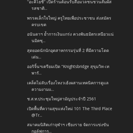
"อะคิโยชิ” เปิดร้านต้อนรับสื่อมวลชนชวนสัมผัส
รสชาติ...
พรรคเล็กใจใหญ่ ครูไทยเพื่อประชาชน ส่งสมัคร
ครบเขต
อนันดาฯ ย้ำการเงินแกร่ง ควงพันธมิตรเหนียวแน่
นมิตซุ...
สุดยอดนักนักอุตสาหกรรมรุ่นที่ 2 ที่มีความโดด
เด่น...
ออริจิ้นฯเตรียมเปิด “Knightsbridge สุขุมวิท-เท
พารั...
เคล็ดไม่ลับเรื่องโหงวเฮ้งผสานเทคนิคการดูแล
ความงามแ...
ช.ส.ท.ประชุมใหญ่สามัญประจำปี 2561
เปิดพื้นที่ความสุขแห่งใหม่ 101 The Third Place
@Tr...
สมาคมนิสิตเก่าจุฬาฯ เชียงราย จัดการแข่งขัน
กอล์ฟการ...