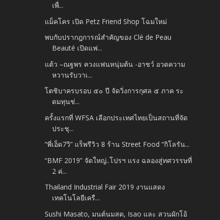
เพื่...
แม็คโคร เปิด Petz Friend Shop โฉมใหม่
พบกับปรากฎการณ์สำคัญของ Clé de Peau
Beauté เปิดแฟ...
แต้ว –ณฐพร ควงแฟนหนุ่มต้น -อาชว์ อวดความ
หวานรับวาเ...
โตชิบาครบรอบ ๕๐ ปี จัดวิ่งการกุศล ๕ ภาค ระ
ดมทุนช่...
ครั้งแรกที่ WFSA เลือกประเทศไทยเป็นสถานที่จัด
ประชุ...
“พี่เอ็ด7วิ” แร็พรีวิว 8 ร้าน Street Food “กิโลรัน...
“BMF 2019” จัดใหญ่..โปรฯ แรง ฉลองสู่ทศวรรษที่
2 ค่...
Thailand Industrial Fair 2019 งานแสดง
เทคโนโลยีเครื...
Sushi Masato, มนต์นมสด, Isao และ สวนผักโอ้