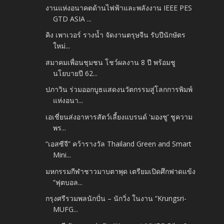
งานแห่งอนาคตด้านไฟฟ้าและพลังงาน IEEE PES
GTD ASIA ...
คิง เพาเวอร์ รางน้ำ จัดงานตรุษจีน รับปีนักษัตร
ใหม่...
สมาคมเพื่อนชุมชน โชว์ผลงาน 8 ปี พร้อมชู
นโยบายปี 62...
ปภาวิน ร่วมออกบูธแสดงนวัตกรรมสู่โลกการพิมพ์
แห่งอนา...
เอเชี่ยนส่งอาหารสัตว์เลี้ยงแบรนด์ 'มองชู’ ชูความ
พร...
“เอสซีจี” คว้ารางวัล Thailand Green and Smart
Mini...
มหกรรมกีฬาชาวมาบตาพุด เตรียมเปิดศึกฟาดแข้ง
“ฟุตบอล...
กรุงศรีรวมพลนักปั่น – นักวิ่ง ในงาน “Krungsri-
MUFG...