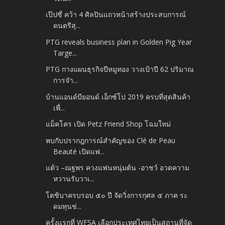
เป๊ปซี่ คว้า 4 ศิลปินแถวหน้าสร้างประสบการณ์
ดนตรีสุ...
PTG reveals business plan in Golden Pig Year
Targe...
PTG กางแผนธุรกิจปีหมูทอง วางเป้าปี 62 ปริมาณ
การจำ...
บ้านแอนด์บียอนด์ เอ็กซ์โป 2019 ครบที่สุดสินค้า
เพื่...
แม็คโคร เปิด Petz Friend Shop โฉมใหม่
พบกับปรากฎการณ์สำคัญของ Clé de Peau
Beauté เปิดแฟ...
แต้ว –ณฐพร ควงแฟนหนุ่มต้น -อาชว์ อวดความ
หวานรับวาเ...
โตชิบาครบรอบ ๕๐ ปี จัดวิ่งการกุศล ๕ ภาค ระ
ดมทุนช่...
ครั้งแรกที่ WFSA เลือกประเทศไทยเป็นสถานที่จัด