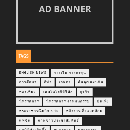
AD BANNER
TAGS
ENGLISH NEWS
การเงิน การลงทุน
การศึกษา
กีฬา
เกษตร
คืนคุณแผ่นดิน
ท่องเที่ยว
เทคโนโลยีดิจิทัล
ธุรกิจ
นิทรรศการ
นิทรรศการ งานมหกรรม
บันเทิง
พระราชกรณียกิจ ร.10
พลังงาน สิ่งแวดล้อม
แฟชั่น
ภาพข่าวประชาสัมพันธ์