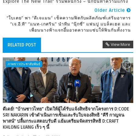
Explore The New Trail” รวมพลนักวิ่ง – นักปั่นท้าความแกร่ง
Older Article
“ใบเตย” พา “ดีเจแมน” เช็คความฟิตกับผลิตภัณฑ์เสริมอาหาร
“เจ.อี.ที” “แนท-เกศริน” นำทีม “นุ๊กซี่” แฟนปู แบล็คเฮด และ
เพื่อนนางฟ้าแจกอึ๋มอวดความแซ่บให้ฟินกันทั้งงาน
View More
RELATED POST
ภาพข่าวประชาสัมพันธ์
ดีเดย์! “บ้านชาวไทย” เปิดให้ผู้ได้รับแจ้งสิทธิจากโครงการ D:CODE
SRI NAKARIN เข้าดำเนินการเซ็นและรับใบจองสิทธิ “คีรี กาญจน
พาสน์” ปลื้มกระแสตอบรับดี แย้มเตรียมจัดสรรสิทธิ D:CRAFT
KHLONG LUANG เร็ว ๆ นี้