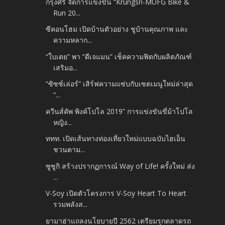
กรุงศรี จัดการแข่งขัน “Krungsri-MUFG Bike &
Run 20...
ซีคอนโฮม เปิดบ้านตัวอย่าง ชูบ้านคุณภาพ และ
ความหลาก...
“ใบเตย” พา “ดีเจแมน” เช็คความฟิตกับผลิตภัณฑ์
เสริมอ...
“ซิซซ์เล่อร์” เสิร์ฟความแซ่บกับเซตเมนูใหม่ล่าสุด
“...
ควีนส์คัพ พิงค์โปโล 2019” การแข่งขันขี่ม้าโปโล
หญิง...
ททท. เปิดเส้นทางท่องเที่ยวใหม่แบบฉบับไฮเอ็น
ชวนตาม...
ซูซูกิ สร้างปรากฏการณ์ Way of Life! ครั้งใหม่ ส่ง
...
V-Soy เปิดตัวโครงการ V-Soy Heart To Heart
รวมพลังส...
ยามาฮ่าแถลงนโยบายปี 2562 เตรียมรุกตลาดรถ