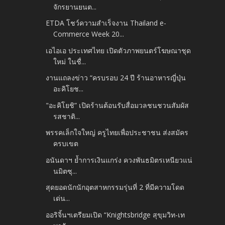
จักรยานยนต...
ETDA โชว์ความสำเร็จงาน Thailand e-
Commerce Week 20...
เอไอเอ ประเทศไทย เปิดตัวภาพยนตร์โฆษณาชุด
ใหม่ ในชื่...
งานแถลงข่าว “ครบรอบ 24 ปี ร้านอาหารญี่ปุ่น
อะคิโยช...
"อะคิโยชิ” เปิดร้านต้อนรับสื่อมวลชนชวนสัมผัส
รสชาติ...
พรรคเล็กใจใหญ่ ครูไทยเพื่อประชาชน ส่งสมัคร
ครบเขต
อนันดาฯ ย้ำการเงินแกร่ง ควงพันธมิตรเหนียวแน่
นมิตซุ...
สุดยอดนักนักอุตสาหกรรมรุ่นที่ 2 ที่มีความโดด
เด่น...
ออริจิ้นฯเตรียมเปิด “Knightsbridge สุขุมวิท-เท