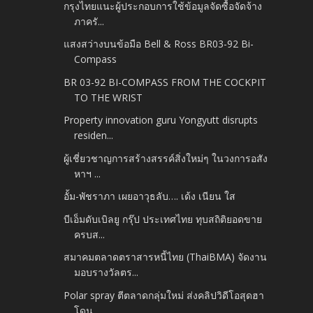
กรุงไทยแนะผู้ประกอบการใช้ข้อมูลจัดซื้อจัดจ้าง
ภาครั...
แสงสว่างบนข้อมือ Bell & Ross BR03-92 Bi-
Compass
BR 03-92 BI-COMPASS FROM THE COCKPIT
TO THE WRIST
Property innovation guru Yongyutt disrupts
residen...
ผู้เชี่ยวชาญการสร้างสรรค์สิ่งใหม่ๆ ในวงการอสัง
หาฯ ...
อั้ม-พัชราภา เผยอาวุธลับ…. เด้ง เนียน ใส
บีเอ็มดับเบิลยู กรุ๊ป ประเทศไทย ทุบสถิติยอดขาย
ครบส...
สมาคมตลาดตราสารหนี้ไทย (ThaiBMA) จัดงาน
มอบรางวัลตร...
Polar spray ตีตลาดกลุ่มใหม่ ส่งคลิปวิดีโอสุดฮา
โดน...