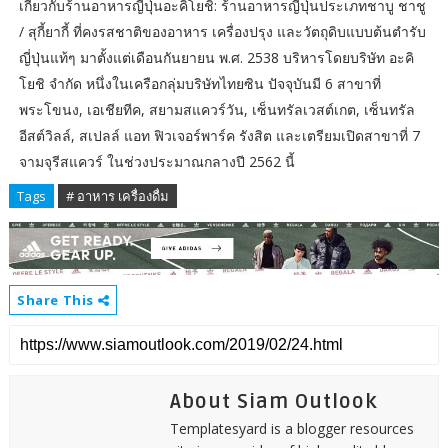
เกี่ยวกับร้านอาหารญี่ปุ่นอะคิโยชิ: ร้านอาหารญี่ปุ่นประเภทชาบู ชาชู
/ สุกี้ยากี้ ที่คงรสชาติของอาหาร เครื่องปรุง และวัตถุดิบแบบต้นตำรับ
ญี่ปุ่นแท้ๆ มาตั้งแต่เดือนกันยายน พ.ศ. 2538 บริหารโดยบริษัท อะคิ
โยชิ จำกัด หนึ่งในเครือกลุ่มบริษัทไทยซิน ปัจจุบันมี 6 สาขาที่
พระโขนง, เอเชียทีค, สยามสแควร์วัน, เซ็นทรัลเวสต์เกต, เซ็นทรัล
อีสต์วิลล์, สเปลล์ แอท ฟิวเจอร์พาร์ค รังสิต และเตรียมเปิดสาขาที่ 7
จามจุรีสแควร์ ในช่วงประมาณกลางปี 2562 นี้
Tags
# อาหาร เครื่องดื่ม
Share This
About Siam Outlook
Templatesyard is a blogger resources