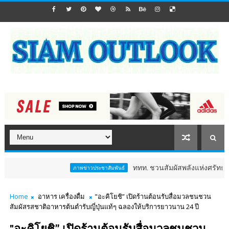
ททท. ชวนสัมผัสพลังแห่งศรัทธา ร่วมงาน "ห่ม
ภาพข่าวประชาสัมพันธ์
Home
อาหาร เครื่องดื่ม
"อะคิโยชิ” เปิดร้านต้อนรับสื่อมวลชนชวน
สัมผัสรสชาติอาหารต้นตำรับญี่ปุ่นแท้ๆ ฉลองให้บริการยาวนาน 24 ปี