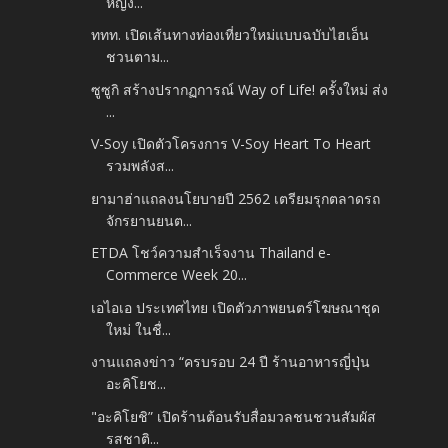
หญิง...
ททท. เปิดเส้นทางท่องเที่ยวใหม่แบบฉบับไฮเอ็น
ชวนตาม...
ซูซูกิ สร้างปรากฏการณ์ Way of Life! ครั้งใหม่ ส่ง
...
V-Soy เปิดตัวโครงการ V-Soy Heart To Heart
รวมพลังส...
ยามาฮ่าแถลงนโยบายปี 2562 เตรียมรุกตลาดรถ
จักรยานยนต...
ETDA โชว์ความสำเร็จงาน Thailand e-
Commerce Week 20...
เอไอเอ ประเทศไทย เปิดตัวภาพยนตร์โฆษณาชุด
ใหม่ ในชื่...
งานแถลงข่าว “ครบรอบ 24 ปี ร้านอาหารญี่ปุ่น
อะคิโยช...
"อะคิโยชิ” เปิดร้านต้อนรับสื่อมวลชนชวนสัมผัส
รสชาติ...