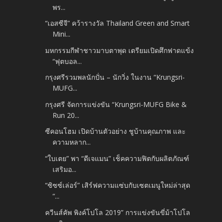
พร...
“เอสซีจี” คว้ารางวัล Thailand Green and Smart
Mini...
มหกรรมกีฬาชาวมาบตาพุด เตรียมเปิดศึกฟาดแข้ง
“ฟุตบอล...
กรุงศรีรวมพลนักปั่น – นักวิ่ง ในงาน “Krungsri-
MUFG...
กรุงศรี จัดการแข่งขัน “Krungsri-MUFG Bike &
Run 20...
ซีคอนโฮม เปิดบ้านตัวอย่าง ชูบ้านคุณภาพ และ
ความหลาก...
“ใบเตย” พา “ดีเจแมน” เช็คความฟิตกับผลิตภัณฑ์
เสริมอ...
“ซิซซ์เล่อร์” เสิร์ฟความแซ่บกับเซตเมนูใหม่ล่าสุด
“...
ควีนส์คัพ พิงค์โปโล 2019” การแข่งขันขี่ม้าโปโล