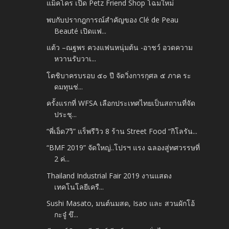
แม็คโคร เปิด Petz Friend Shop โฉมใหม่
พบกับปรากฎการณ์สำคัญของ Clé de Peau
Beauté เปิดแฟ...
แต้ว –ณฐพร ควงแฟนหนุ่มต้น -อาชว์ อวดความ
หวานรับวาเ...
โตชิบาครบรอบ ๕๐ ปี จัดวิ่งการกุศล ๕ ภาค ระ
ดมทุนช่...
ครั้งแรกที่ WFSA เลือกประเทศไทยเป็นสถานที่จัด
ประชุ...
“พี่เอ็ด7วิ” แร็พรีวิว 8 ร้าน Street Food “กิโลรัน...
“BMF 2019” จัดใหญ่..โปรฯ แรง ฉลองสู่ทศวรรษที่
2 ค่...
Thailand Industrial Fair 2019 งานแสดง
เทคโนโลยีเครื...
Sushi Masato, มนต์นมสด, Isao และ สวนผักโอ้
กะจู๋ ขึ...