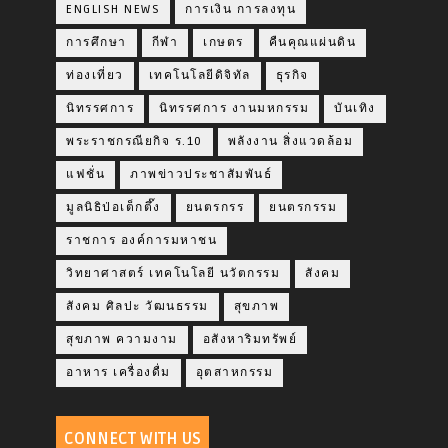
ENGLISH NEWS
การเงิน การลงทุน
การศึกษา
กีฬา
เกษตร
คืนคุณแผ่นดิน
ท่องเที่ยว
เทคโนโลยีดิจิทัล
ธุรกิจ
นิทรรศการ
นิทรรศการ งานมหกรรม
บันเทิง
พระราชกรณียกิจ ร.10
พลังงาน สิ่งแวดล้อม
แฟชั่น
ภาพข่าวประชาสัมพันธ์
มูลนิธิป่อเต็กตึ๊ง
ยนตรกรร
ยนตรกรรม
ราชการ องค์การมหาชน
วิทยาศาสตร์ เทคโนโลยี นวัตกรรม
สังคม
สังคม ศิลปะ วัฒนธรรม
สุขภาพ
สุขภาพ ความงาม
อสังหาริมทรัพย์
อาหาร เครื่องดื่ม
อุตสาหกรรม
CONNECT WITH US