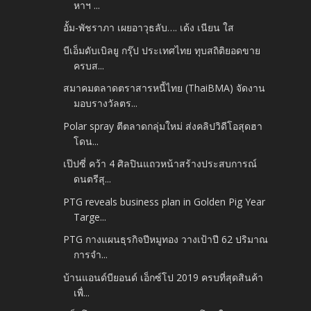
หาฯ ...
อั้ม-พัชราภา เผยอาวุธลับ…. เด้ง เนียน ใส
บีเอ็มดับเบิลยู กรุ๊ป ประเทศไทย ทุบสถิติยอดขาย
ครบส...
สมาคมตลาดตราสารหนี้ไทย (ThaiBMA) จัดงาน
มอบรางวัลตร...
Polar spray ตีตลาดกลุ่มใหม่ ส่งคลิปวิดีโอสุดฮา
โดน...
เป๊ปซี่ คว้า 4 ศิลปินแถวหน้าสร้างประสบการณ์
ดนตรีสุ...
PTG reveals business plan in Golden Pig Year
Targe...
PTG กางแผนธุรกิจปีหมูทอง วางเป้าปี 62 ปริมาณ
การจำ...
บ้านแอนด์บียอนด์ เอ็กซ์โป 2019 ครบที่สุดสินค้า
เพื่...