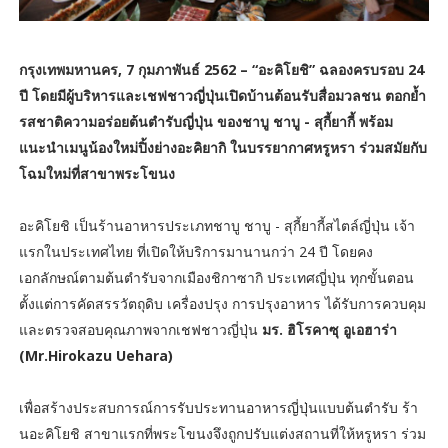
กรุงเทพมหานคร, 7 กุมภาพันธ์ 2562 – “อะคิโยชิ” ฉลองครบรอบ 24
ปี โดยมีผู้บริหารและเชฟชาวญี่ปุ่นเปิดบ้านต้อนรับสื่อมวลชน ตอกย้ำ
รสชาติความอร่อยต้นตำรับญี่ปุ่น ของชาบู ชาบู - สุกี้ยากี้ พร้อม
แนะนำเมนูน้องใหม่ปิ้งย่างอะคิยากิ ในบรรยากาศหรูหรา ร่วมสมัยกับ
โฉมใหม่ที่สาขาพระโขนง
อะคิโยชิ เป็นร้านอาหารประเภทชาบู ชาบู - สุกี้ยากี้สไตล์ญี่ปุ่น เจ้า
แรกในประเทศไทย ที่เปิดให้บริการมานานกว่า 24 ปี โดยคง
เอกลักษณ์ตามต้นตำรับจากเมืองชิกาซากิ ประเทศญี่ปุ่น ทุกขั้นตอน
ตั้งแต่การคัดสรรวัตถุดิบ เครื่องปรุง การปรุงอาหาร ได้รับการควบคุม
และตรวจสอบคุณภาพจากเชฟชาวญี่ปุ่น
มร. ฮิโรคาซุ อูเอฮาร่า
(Mr.Hirokazu Uehara)
เพื่อสร้างประสบการณ์การรับประทานอาหารญี่ปุ่นแบบต้นตำรับ ร้า
นอะคิโยชิ สาขาแรกที่พระโขนงจึงถูกปรับแต่งสถานที่ให้หรูหรา ร่วม