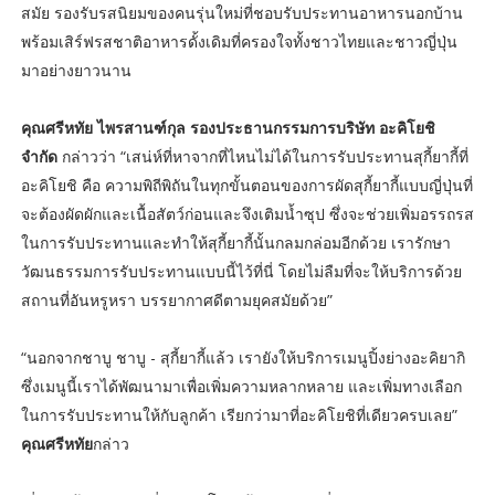
สมัย รองรับรสนิยมของคนรุ่นใหม่ที่ชอบรับประทานอาหารนอกบ้าน
พร้อมเสิร์ฟรสชาติอาหารดั้งเดิมที่ครองใจทั้งชาวไทยและชาวญี่ปุ่น
มาอย่างยาวนาน
คุณศรีหทัย ไพรสานฑ์กุล รองประธานกรรมการบริษัท อะคิโยชิ
จำกัด
กล่าวว่า “เสน่ห์ที่หาจากที่ไหนไม่ได้ในการรับประทานสุกี้ยากี้ที่
อะคิโยชิ คือ ความพิถีพิถันในทุกขั้นตอนของการผัดสุกี้ยากี้แบบญี่ปุ่นที่
จะต้องผัดผักและเนื้อสัตว์ก่อนและจึงเติมน้ำซุป ซึ่งจะช่วยเพิ่มอรรถรส
ในการรับประทานและทำให้สุกี้ยากี้นั้นกลมกล่อมอีกด้วย เรารักษา
วัฒนธรรมการรับประทานแบบนี้ไว้ที่นี่ โดยไม่ลืมที่จะให้บริการด้วย
สถานที่อันหรูหรา บรรยากาศดีตามยุคสมัยด้วย”
“นอกจากชาบู ชาบู - สุกี้ยากี้แล้ว เรายังให้บริการเมนูปิ้งย่างอะคิยากิ
ซึ่งเมนูนี้เราได้พัฒนามาเพื่อเพิ่มความหลากหลาย และเพิ่มทางเลือก
ในการรับประทานให้กับลูกค้า เรียกว่ามาที่อะคิโยชิที่เดียวครบเลย”
คุณศรีหทัย
กล่าว