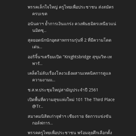
พรรคเล็กใจใหญ่ ครูไทยเพื่อประชาชน ส่งสมัคร
ครบเขต
อนันดาฯ ย้ำการเงินแกร่ง ควงพันธมิตรเหนียวแน่
นมิตซุ...
สุดยอดนักนักอุตสาหกรรมรุ่นที่ 2 ที่มีความโดด
เด่น...
ออริจิ้นฯเตรียมเปิด “Knightsbridge สุขุมวิท-เท
พารั...
เคล็ดไม่ลับเรื่องโหงวเฮ้งผสานเทคนิคการดูแล
ความงามแ...
ช.ส.ท.ประชุมใหญ่สามัญประจำปี 2561
เปิดพื้นที่ความสุขแห่งใหม่ 101 The Third Place
@Tr...
สมาคมนิสิตเก่าจุฬาฯ เชียงราย จัดการแข่งขัน
กอล์ฟการ...
พรรคครูไทยเพื่อประชาชน พร้อมลุยศึกเลือกตั้ง