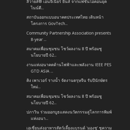
ลีวายส์® เอนจีเนียร์ ยีนส์ จากแฟชั่นไอคอนยุค
ไนน์ตี...
สถาบันออกแบบอนาคตประเทศไทย เดินหน้า
โครงการ GovTech...
Community Partnership Association presents
8-year ...
สมาคมเพื่อนชุมชน โชว์ผลงาน 8 ปี พร้อมชู
นโยบายปี 62...
งานแห่งอนาคตด้านไฟฟ้าและพลังงาน IEEE PES
GTD ASIA ...
คิง เพาเวอร์ รางน้ำ จัดงานตรุษจีน รับปีนักษัตร
ใหม่...
สมาคมเพื่อนชุมชน โชว์ผลงาน 8 ปี พร้อมชู
นโยบายปี 62...
ปภาวิน ร่วมออกบูธแสดงนวัตกรรมสู่โลกการพิมพ์
แห่งอนา...
เอเชี่ยนส่งอาหารสัตว์เลี้ยงแบรนด์ 'มองชู’ ชูความ