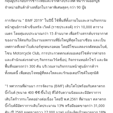
กลุ่มผู้ประกอบการชาวไทยและจากต่างประเทศ ที่มาร่วมออกบู๊ธ
จำหน่ายสินค้าล้างสต๊อกในราคาพิเศษสุดๆ กว่า 90 บู๊ธ
การจัดงาน " BMF 2019" ในปีนี้ ใช้พื้นที่ทั้งภายในและลานกิจกรรม
หน้าศูนย์การค้าเซ็นทรัล เวิลด์ (ราชประสงค์) กว่า 10,000 ตาราง
เมตร โดยทุ่มงบประมาณกว่า 15 ล้านบาท เพื่อสร้างสรรค์บรรยากาศ
ของงานให้สมกับเป็นงานมหกรรมที่ยิ่งใหญ่ที่สุดในอาเซียน และเป็น
เทศกาลที่เหล่าไบค์เกอร์ทุกคนรอคอย โดยมีโซนแสดงรถคัสตอมไบค์,
โซน Motorcycle Club, การประกวดตกแต่งมอเตอร์ไซค์จากค่ายรถ
และสำนักแต่งรถต่างๆ กิจกรรมเวิร์คช็อป, กิจกรรมทอล์กโชว์ และจัด
พื้นที่จอดรถกว่า 300 คัน บริเวณลานกิจกรรมหน้าศูนย์การค้าฯ
ทั้งหมดนี้ เพื่อตอบโจทยผู้ที่หลงใหลและรักมอเตอร์ไซค์ในทุกมิติ
"1 ทศวรรษที่ผ่านมา การจัดงาน (BMF) เติบโตไปพร้อมกับตลาดรถ
บิ๊กไบค์ (ขนาด 400 ซีซี.ขึ้นไป) ที่ได้รับความนิยมและมีอัตราการ
เติบโตก้าวกระโดดอย่างต่อเนื่อง โดยปี พ.ศ.2561 ที่ผ่านมา ตลาดรถ
บิ๊กไบค์มีอัตราการเติบโตประมาณ 13% หรือมียอดขายกว่า 31,000
คัน (ปี 2560 ยอดขายราว 27,000 บาท) แม้จะผิดเป้าหมายจาก 18%