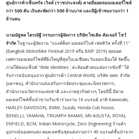
ศูนย์การค้าเซ็นทรัล เวิลด์ (ราชประสงค์) คาดมียอดจองมอเตอร์ไซค์
กว่า 500 คัน เงินสะพัดกว่า 500 ล้านบาท และมีผู้เข้าชมงานกว่า 1
ล้านคน
นายณัฐพล ไตรณัฐี กรรมการผู้จัดการ บริษัท ไซเคิล คัลเจอร์ โชว์
จำกัด
ในฐานะผู้จัดงาน "แบงค์ค็อก มอเตอร์ไบค์ เฟสติวัล ครั้งที่ 11"
(Bangkok Motorbike Festival 2019 หรือ BMF 2019) สุดยอด
เทศกาลมอเตอร์ไซค์ที่ยิ่งใหญ่ที่สุดในเอเชียตะวันออกเฉียงใต้ จัดขึ้น
ภายใต้คอนเซ็ปต์ "Ride Identities : สะท้อนตัวตนแห่งการขับขี่" ได้
รับการสนับสนุนจาก ศูนย์การค้า Central World, บริษัท ปตท. จำกัด
(มหาชน), สำนักงานส่งเสริมการจัดประชุมและนิทรรศการ,
สำนักงานนวัตกรรมแห่งชาติ และภาคธุรกิจต่างๆ โดยปีนี้ มีค่าย
มอเตอร์ไซค์ชั้นนำขานรับเข้าร่วมงาน 16 แบรนด์ อาทิ Kawasaki,
HARLEY-DAVIDSON, BMW, Suzuki, Honda Cub house,
BENELLI, YAMAHA, TRIUMPH RAMA9, MV AGUSTA, ROYAL
ENFIELD, BCM, Indian Motorcycle, Zero Engineering ร้านค้า
อุปกรณ์ของตกแต่ง คอลเลคชั่นชุดแต่งกายกว่า 40 แบรนด์ชั้นนำจาก