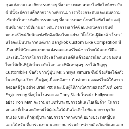
ชุดแต่งกาย และกิจกรรมต่างๆ ที่สามารถตอบสนองไลฟ์สไตล์การขับ
ขื่ ปีนี้จะมีความคึกคักกว่าช่วงที่ผ่านมา เราจึงยกระดับและเพิ่มความ
เข้มข้นในการจัดกิจกรรมต่างๆ ที่สามารถตอบโจทย์ไลฟ์สไตล์ของผู้
ขับขี่มากกว่าปีที่ผ่านมา เช่น กิจกรรมเวิร์คช็อปเทคนิคการขับขี่
มอเตอร์ไซค์กับนักแข่งชื่อดังเมืองไทย อย่าง "ติ๊งโน๊ต-ฐิติพงศ์ วโรกร"
หรือจะเป็นประกวดแต่งรถ Bangkok Custom Bike Competition ที่
เปิดเวทีให้นักออกแบบตกแต่งรถมอเตอร์ไซค์ชาวไทยได้แสดงฝีมือ
และเป็นโอกาสในการที่จะสร้างแบรนด์สินค้าอุปกรณ์ตกแต่งของคน
ไทยให้เป็นที่รู้จักในระดับโลก และที่พิเศษสุดๆ เราได้เชิญกูรู
Custombike ชื่อดังชาวญี่ปุ่น Mr. Shinya Kimura ซึ่งมีชื่อเสียงโด่งดัง
ในสหรัฐอเมริกา เป็นผู้อยู่เบื้องหลังการ Custom มอเตอร์ไซค์ให้ดารา
ดังฮอลลีวู้ด อย่าง Brad Pitt และเป็นผู้ให้กำเนิดรถมอเตอร์ไซค์ Zero
Engineering ที่อยู่ในโรงรถของ Tony Stark ในหนัง Hollywood
อย่าง Iron Man จะร่วมมาแชร์ประสบการณ์และไอเดียล้ำๆ ในการ
ตกแต่งที่เป็นเอกลักษณ์ให้ผู้สนใจได้เกิดไอเดียไปพัฒนาการธุรกิจ
ตนเอง ขณะที่กลุ่มผู้ประกอบการชาวต่างชาติ อย่างประเทศญี่ปุ่น
และไต้หวัน ที่มาร่วมงาน นอกจากมาร่วมจำหน่ายผลิตภัณฑ์และแลก