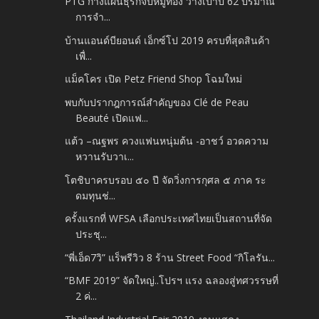
PTG กางแผนธุรกิจปีหมูทอง วางเป้าปี 62 ปริมาณ
การจำ...
บ้านแอนด์บียอนด์ เอ็กซ์โป 2019 ครบที่สุดสินค้า
เพื่...
แม็คโคร เปิด Petz Friend Shop โฉมใหม่
พบกับปรากฎการณ์สำคัญของ Clé de Peau
Beauté เปิดแฟ...
แต้ว –ณฐพร ควงแฟนหนุ่มต้น -อาชว์ อวดความ
หวานรับวาเ...
โตชิบาครบรอบ ๕๐ ปี จัดวิ่งการกุศล ๕ ภาค ระ
ดมทุนช่...
ครั้งแรกที่ WFSA เลือกประเทศไทยเป็นสถานที่จัด
ประชุ...
“พี่เอ็ด7วิ” แร็พรีวิว 8 ร้าน Street Food “กิโลรัน...
“BMF 2019” จัดใหญ่..โปรฯ แรง ฉลองสู่ทศวรรษที่
2 ค่...