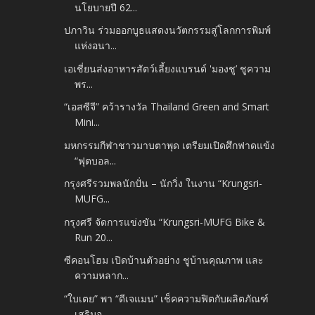
นโยบายปี 62...
ปภาวิน ร่วมออกบูธแสดงนวัตกรรมสู่โลกการพิมพ์
แห่งอนา...
เอเชี่ยนส่งอาหารสัตว์เลี้ยงแบรนด์ 'มองชู’ ชูความ
พร...
“เอสซีจี” คว้ารางวัล Thailand Green and Smart
Mini...
มหกรรมกีฬาชาวมาบตาพุด เตรียมเปิดศึกฟาดแข้ง
“ฟุตบอล...
กรุงศรีรวมพลนักปั่น – นักวิ่ง ในงาน “Krungsri-
MUFG...
กรุงศรี จัดการแข่งขัน “Krungsri-MUFG Bike &
Run 20...
ซีคอนโฮม เปิดบ้านตัวอย่าง ชูบ้านคุณภาพ และ
ความหลาก...
“ใบเตย” พา “ดีเจแมน” เช็คความฟิตกับผลิตภัณฑ์
เสริมอ...