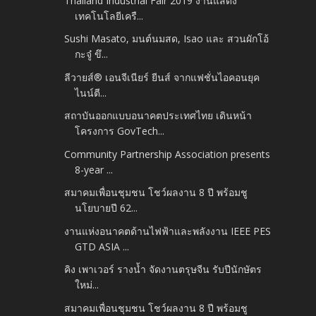
Thailand Industrial Fair 2019 งานแสดง
เทคโนโลยีเครื...
Sushi Masato, มนต์นมสด, Isao และ สวนผักโอ้
กะจู๋ ขึ...
ลีวายส์® เอนจีเนียร์ ยีนส์ จากแฟชั่นไอคอนยุค
ไนน์ตี...
สถาบันออกแบบอนาคตประเทศไทย เดินหน้า
โครงการ GovTech...
Community Partnership Association presents
8-year ...
สมาคมเพื่อนชุมชน โชว์ผลงาน 8 ปี พร้อมชู
นโยบายปี 62...
งานแห่งอนาคตด้านไฟฟ้าและพลังงาน IEEE PES
GTD ASIA ...
คิง เพาเวอร์ รางน้ำ จัดงานตรุษจีน รับปีนักษัตร
ใหม่...
สมาคมเพื่อนชุมชน โชว์ผลงาน 8 ปี พร้อมชู