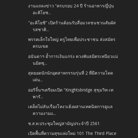
งานแถลงข่าว “ครบรอบ 24 ปี ร้านอาหารญี่ปุ่น
อะคิโยช...
"อะคิโยชิ” เปิดร้านต้อนรับสื่อมวลชนชวนสัมผัส
รสชาติ...
พรรคเล็กใจใหญ่ ครูไทยเพื่อประชาชน ส่งสมัคร
ครบเขต
อนันดาฯ ย้ำการเงินแกร่ง ควงพันธมิตรเหนียวแน่
นมิตซุ...
สุดยอดนักนักอุตสาหกรรมรุ่นที่ 2 ที่มีความโดด
เด่น...
ออริจิ้นฯเตรียมเปิด “Knightsbridge สุขุมวิท-เท
พารั...
เคล็ดไม่ลับเรื่องโหงวเฮ้งผสานเทคนิคการดูแล
ความงามแ...
ช.ส.ท.ประชุมใหญ่สามัญประจำปี 2561
เปิดพื้นที่ความสุขแห่งใหม่ 101 The Third Place