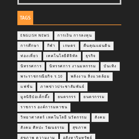
TAGS
ENGLISH NEWS
การเงิน การลงทุน
การศึกษา
กีฬา
เกษตร
คืนคุณแผ่นดิน
ท่องเที่ยว
เทคโนโลยีดิจิทัล
ธุรกิจ
นิทรรศการ
นิทรรศการ งานมหกรรม
บันเทิง
พระราชกรณียกิจ ร.10
พลังงาน สิ่งแวดล้อม
แฟชั่น
ภาพข่าวประชาสัมพันธ์
มูลนิธิป่อเต็กตึ๊ง
ยนตรกรร
ยนตรกรรม
ราชการ องค์การมหาชน
วิทยาศาสตร์ เทคโนโลยี นวัตกรรม
สังคม
สังคม ศิลปะ วัฒนธรรม
สุขภาพ
สุขภาพ ความงาม
อสังหาริมทรัพย์