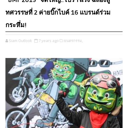
“BMF 2019” จัดใหญ่..โปรฯ แรง ฉลองสู่
ทศวรรษที่ 2 ค่ายบิ๊กไบค์ 16 แบรนด์ร่วม
กระหึ่ม!
Siam Outlook
7 years ago
ยนตรกรรม,