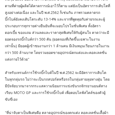
ตามที่ค่ายผู้ผลิตได้คาดการณ์เอาไว้ก็ตาม แต่ยังเป็นอัตราการเติบโตที่
สูงอย่างต่อเนื่อง และในปี พ.ศ.2562 ก็เช่นกัน ภาพรวมตลาดรถ
บิ๊กไบค์ยังคงเติบโตระดับ 13-14% และจากที่พูดคุยกับค่ายรถและผู้
ประกอบการทุกรายต่างยืนยันที่จะมอบโปรโมชั่นพิเศษ ทั้งอัตรา
ดอกเบี้ย ของแถม ส่วนลดและราคาสุดพิเศษให้กับผู้สนใจ คาดว่าจะมี
ยอดจองรถบิ๊กไบค์กว่า 500 คัน (ยอดจองที่เกิดขึ้นเฉพาะในงาน
เท่านั้น) มียอดผู้เข้าชมงานกว่า 1 ล้านคน มีเงินหมุนเวียนภายในงาน
กว่า 500 ล้านบาท โดยรวมยอดขายอุปกรณ์ตกแต่งและคอลเลคชั่น
แต่งกายไว้ด้วย"
สำหรับเทรนด์การใช้รถบิ๊กไบค์ในปี พ.ศ.2562 จะมีอัตราการเติบโต
ในทุกกลุ่มรถ ไม่ว่าจะเป็นรถสปอร์ตหรือรถในกลุ่มสายลุยทางฝุ่น โดย
มีปัจจัยบวกมาจากกระแสความนิยมการแข่งขันรถจักรยานยนต์ทาง
เรียบ MOTO GP และการใช้รถบิ๊กไบค์ เพื่อตอบไลฟ์สไตล์ของตัวผู้
ขับขี่เอง
"ที่น่าจับตาเป็นพิเศษคือ ตลาดอุปกรณ์ของตกแต่ง คอลเลคชั่นเสื้อผ้า