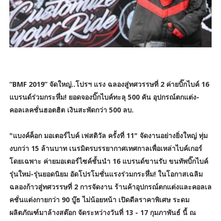
“BMF 2019” จัดใหญ่..โปรฯ แรง ฉลองสู่ทศวรรษที่ 2 ค่ายบิ๊กไบค์ 16
แบรนด์ร่วมกระหึ่ม! ยอดจองบิ๊กไบค์ทะลุ 500 คัน อุปกรณ์ตกแต่ง-
คอลเลคชั่นฮอตฮิต เงินสะพัดกว่า 500 ลบ.
"แบงค์ค็อก มอเตอร์ไบค์ เฟสติวัล ครั้งที่ 11" จัดงานอย่างยิ่งใหญ่ ทุ่ม
งบกว่า 15 ล้านบาท เนรมิตรบรรยากาศเทศกาลเพื่อเหล่าไบค์เกอร์
โดยเฉพาะ ค่ายมอเตอร์ไซค์ชั้นนำ 16 แบรนด์ขานรับ ขนทัพบิ๊กไบค์
รุ่นใหม่-รุ่นยอดนิยม อัดโปรโมชั่นแรงร่วมกระหึ่ม! ในโอกาสเฉลิม
ฉลองก้าวสู่ทศวรรษที่ 2 การจัดงาน ร้านค้าอุปกรณ์ตกแต่งและคอลเล
คชั่นแต่งกายกว่า 90 บู๊ธ ไม่น้อยหน้า เปิดดีลราคาพิเศษ ระดม
ผลิตภัณฑ์มาล้างสต๊อก จัดระหว่างวันที่ 13 - 17 กุมภาพันธ์ นี้ ณ