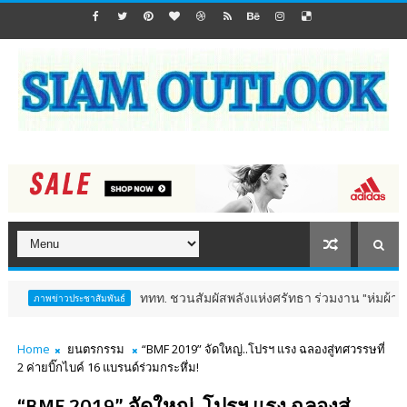
ททท. ชวนสัมผัสพลังแห่งศรัทธา ร่วมงาน "ห่มผ้าหลวงปู่ทวด คร
่าวประชาสัมพันธ์
Home
ยนตรกรรม
“BMF 2019” จัดใหญ่..โปรฯ แรง ฉลองสู่ทศวรรษที่
2 ค่ายบิ๊กไบค์ 16 แบรนด์ร่วมกระหึ่ม!