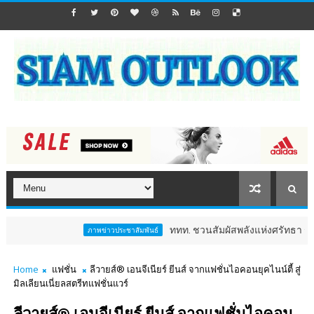
ททท. ชวนสัมผัสพลังแห่งศรัทธา ร่วมงาน "ห่มผ้าหลว
ภาพข่าวประชาสัมพันธ์
Home
แฟชั่น
ลีวายส์® เอนจีเนียร์ ยีนส์ จากแฟชั่นไอคอนยุคไนน์ตี้ สู่
มิลเลียนเนี่ยลสตรีทแฟชั่นแวร์