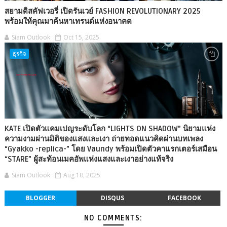
สยามดิสคัฟเวอรี่ เปิดรันเวย์ FASHION REVOLUTIONARY 2025
พร้อมให้คุณมาค้นหาเทรนด์แห่งอนาคต
Siam Outlook
Oct 15, 2025
ธุรกิจ
KATE เปิดตัวแคมเปญระดับโลก “LIGHTS ON SHADOW” นิยามแห่ง
ความงามผ่านมิติของแสงและเงา ถ่ายทอดแนวคิดผ่านบทเพลง
“Gyakko -replica-” โดย Vaundy พร้อมเปิดตัวคาแรกเตอร์เสมือน
“STARE” ผู้สะท้อนเมคอัพแห่งแสงและเงาอย่างแท้จริง
Siam Outlook
Aug 10, 2025
BLOGGER
DISQUS
FACEBOOK
NO COMMENTS: