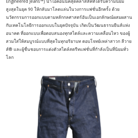
Engineered Jeans™) นำไอคอนนิคสุดคลาสสิคที่ได้รับความนิยม
สูงสุดในยุค 90 ให้กลับมาโลดแล่นในวงการแฟชั่นอีกครั้ง ด้วย
นวัตกรรมการออกแบบตามหลักกลศาสตร์อันเป็นเอกลักษณ์ผสมผสาน
กับเทคโนโลยีการออกแบบในยุคปัจจุบัน เกิดเป็นวัฒนธรรมยีนส์แห่ง
อนาคต ที่ออกแบบเพื่อตอบสนองทุกสไตล์และความเคลื่อนไหว ของผู้
สวมใส่ให้สมบูรณ์แบบที่สุดในทุกอริยาบท ตอบโจทย์เหล่าสาวก ลีวาย
ส์® และผู้ชื่นชอบการแต่งตัวสไตล์สตรีทแฟชั่นที่กำลังเป็นที่นิยมทั่ว
โลก