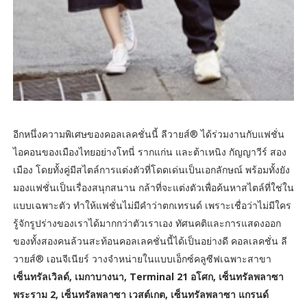
อีกหนึ่งความพิเศษของคอลเลคชั่นนี้ ลีวายส์® ได้ร่วมงานกับแฟชั่น
ไอคอนของเมืองไทยอย่างโทนี่ รากแก่น และต้าเหนิง กัญญาวีร์ สอง
เมือง โดยทั้งคู่มีสไตล์การแต่งตัวที่โดดเด่นเป็นเอกลักษณ์ พร้อมทั้งยัง
มองแฟชั่นเป็นเรื่องสนุกสนาน กล้าที่จะแต่งตัวเพื่อค้นหาสไตล์ที่ใช่ใน
แบบเฉพาะตัว ทำให้แฟชั่นไม่มีคำว่าตกเทรนด์ เพราะเชื่อว่าไม่มีใคร
รู้จักรูปร่างของเราได้มากกว่าตัวเราเอง ทัศนคติและการแสดงออก
ของทั้งสองคนล้วนสะท้อนคอลเลคชั่นนี้ได้เป็นอย่างดี คอลเลคชั่น ลี
วายส์® เอนจีเนียร์ วางจำหน่ายในแบบเอ็กซ์คลูซีฟเฉพาะสาขา
เซ็นทรัลเวิลด์, เมกาบางนา, Terminal 21 อโศก, เซ็นทรัลพลาซา
พระราม 2, เซ็นทรัลพลาซา เวสต์เกต, เซ็นทรัลพลาซา แกรนด์