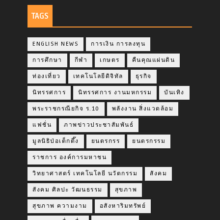
TAGS
ENGLISH NEWS
การเงิน การลงทุน
การศึกษา
กีฬา
เกษตร
คืนคุณแผ่นดิน
ท่องเที่ยว
เทคโนโลยีดิจิทัล
ธุรกิจ
นิทรรศการ
นิทรรศการ งานมหกรรม
บันเทิง
พระราชกรณียกิจ ร.10
พลังงาน สิ่งแวดล้อม
แฟชั่น
ภาพข่าวประชาสัมพันธ์
มูลนิธิป่อเต็กตึ๊ง
ยนตรกรร
ยนตรกรรม
ราชการ องค์การมหาชน
วิทยาศาสตร์ เทคโนโลยี นวัตกรรม
สังคม
สังคม ศิลปะ วัฒนธรรม
สุขภาพ
สุขภาพ ความงาม
อสังหาริมทรัพย์