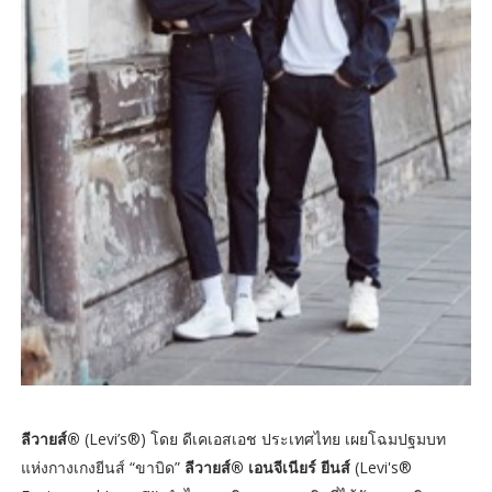
ลีวายส์®
(Levi’s®) โดย ดีเคเอสเอช ประเทศไทย เผยโฉมปฐมบท
แห่งกางเกงยีนส์ “ขาบิด”
ลีวายส์® เอนจีเนียร์ ยีนส์
(Levi's®