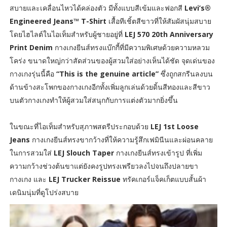
สบายและเคลื่อนไหวได้คล่องตัว มีทั้งแบบสีเข้มและฟอกสี
Levi’s®
Engineered Jeans™ T-Shirt
เสื้อทีเชิ้ตสีขาวที่ให้สัมผัสนุ่มสบาย
โดยไฮไลต์ในไอเท็มสำหรับผู้ชายอยู่ที่
LEJ 570 20th Anniversary
Print Denim
กางเกงยีนส์ทรงแบ๊กกี้ที่มีความพิเศษด้วยความหลวม
โคร่ง ขนาดใหญ่กว่าสัดส่วนของผู้สวมใส่อย่างเห็นได้ชัด จุดเด่นของ
กางเกงรุ่นนี้คือ
“This is the genuine article”
ซึ่งถูกสกรีนลงบน
ด้านข้างสะโพกของกางเกงอีกทั้งเพิ่มลูกเล่นด้วยดิ้นสีทองและสีขาว
บนตัวกางเกงทำให้ผู้สวมใส่สนุกกับการแต่งตัวมากยิ่งขึ้น
ในขณะที่ไอเท็มสำหรับสุภาพสตรีประกอบด้วย
LEJ 1st Loose
Jeans
กางเกงยีนส์ทรงขากว้างที่ให้ความรู้สึกเฟมินีนและผ่อนคลาย
ในการสวมใส่
LEJ Slouch Taper
กางเกงยีนส์ทรงเข้ารูป ที่เพิ่ม
ความกว้างช่วงต้นขาแต่ยังคงรูปทรงเพรียวลงไปจนถึงปลายขา
กางเกง และ
LEJ Trucker Reissue
ทรัคเกอร์แจ็คเก็ตแบบสั้นผ้า
เดนิมนุ่มที่ดูโปร่งสบาย