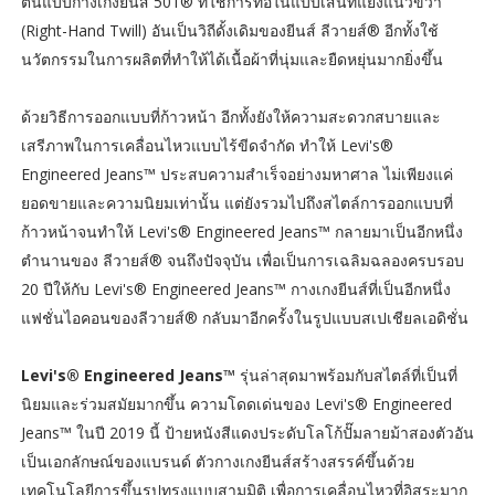
ต้นแบบกางเกงยีนส์ 501® ที่ใช้การทอในแบบเส้นทแยงแนวขวา
(Right-Hand Twill) อันเป็นวิถีดั้งเดิมของยีนส์ ลีวายส์® อีกทั้งใช้
นวัตกรรมในการผลิตที่ทำให้ได้เนื้อผ้าที่นุ่มและยืดหยุ่นมากยิ่งขึ้น
ด้วยวิธีการออกแบบที่ก้าวหน้า อีกทั้งยังให้ความสะดวกสบายและ
เสรีภาพในการเคลื่อนไหวแบบไร้ขีดจำกัด ทำให้ Levi's®
Engineered Jeans™ ประสบความสำเร็จอย่างมหาศาล ไม่เพียงแค่
ยอดขายและความนิยมเท่านั้น แต่ยังรวมไปถึงสไตล์การออกแบบที่
ก้าวหน้าจนทำให้ Levi's® Engineered Jeans™ กลายมาเป็นอีกหนึ่ง
ตำนานของ ลีวายส์® จนถึงปัจจุบัน เพื่อเป็นการเฉลิมฉลองครบรอบ
20 ปีให้กับ Levi's® Engineered Jeans™ กางเกงยีนส์ที่เป็นอีกหนึ่ง
แฟชั่นไอคอนของลีวายส์® กลับมาอีกครั้งในรูปแบบสเปเชียลเอดิชั่น
Levi's® Engineered Jeans™
รุ่นล่าสุดมาพร้อมกับสไตล์ที่เป็นที่
นิยมและร่วมสมัยมากขึ้น ความโดดเด่นของ Levi's® Engineered
Jeans™ ในปี 2019 นี้ ป้ายหนังสีแดงประดับโลโก้ปั๊มลายม้าสองตัวอัน
เป็นเอกลักษณ์ของแบรนด์ ตัวกางเกงยีนส์สร้างสรรค์ขึ้นด้วย
เทคโนโลยีการขึ้นรูปทรงแบบสามมิติ เพื่อการเคลื่อนไหวที่อิสระมาก