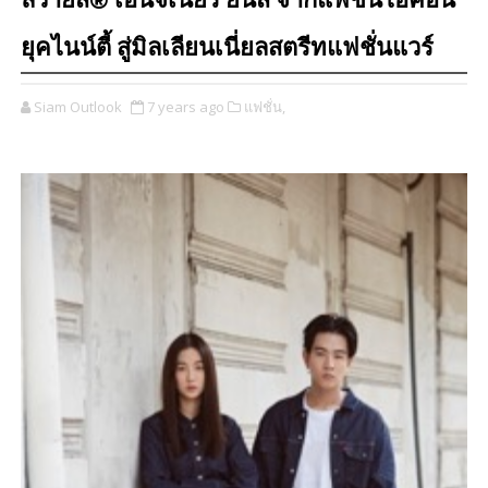
ลีวายส์® เอนจีเนียร์ ยีนส์ จากแฟชั่นไอคอน
ยุคไนน์ตี้ สู่มิลเลียนเนี่ยลสตรีทแฟชั่นแวร์
Siam Outlook
7 years ago
แฟชั่น,