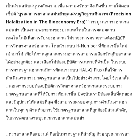
เป็นส่วนสนับสนุนหลักความเชื่อ ความศรัทธาจึงเกิดขึ้น ภายใต้คอน
เซ็ปต์
‘บูรณาการฮาลาลแม่นยำยุคเศรษฐกิจฐานชีวภาพ (Precision
Halalization in The Bioeconomy Era)’
“การบูรณาการฮาลาล
แม่นยำ เป็นความพยายามของประเทศไทยในการผสมผสาน
เทคโนโลยีเพื่อการรับรองฮาลาล ไม่ว่าจะการตรวจทางห้องปฏิบัติ
การวิทยาศาสตร์ฮาลาล โดยนำระบบ H-Number ที่พัฒนาขึ้นใหม่
เข้ามาใช้ เพื่อให้ภาคอุตสาหกรรมอาหารสามารถเลือกวัตถุดิบฮาลาล
ได้อย่างถูกต้อง และเลือกใช้ห้องปฏิบัติการเฉพาะที่จำเป็น ในระบบ
การมาตรฐานฮาลาลมีการพัฒนาระบบ HAL-Q Plus เพื่อให้การ
ดำเนินงานการมาตรฐานฮาลาลเป็นไปอย่างจำเพาะโดยใช้เวลาสั้น
...นอกจากระบบห้องปฏิบัติการวิทยาศาสตร์ฮาลาลและระบบการ
มาตรฐานฮาลาลที่ได้รับการพัฒนาขึ้น ปัจจุบันเรามีห้องแล็บที่สุดยอด
และมีอุปกรณ์ทันสมัยที่สุด ซึ่งสามารถครอบคลุมการดำเนินงานฮา
ลาลในทุก ๆ ด้านด้วยการใช้มาตรฐานฮาลาลที่ถูกต้องมีส่วนสำคัญ
ในการพัฒนางานบูรณาการฮาลาลแม่นยำ
...ตราฮาลาลคือแบรนด์ ถือเป็นมาตรฐานที่สำคัญ ด้วย บูรณาการฮา