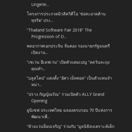
Lingerie...
โครงการประกวดมิวสิควิดีโอ 'ช่อสะอาดต้าน
ทุจริต' ประ...
“Thailand Software Fair 2018” The
Progression of D...
พลอากาศเอกประจิน จั่นตอง รองนายกรัฐมนตรี
เปิดงาน...
“เซเว่น อีเลฟเว่น” เปิดตัวแคมเปญ “ลดวันละถุง
คุณทำ...
“บลูสโคป” แต่งตั้ง “อัศว เม็ททอล” เป็นตัวแทนจำ
หน่า...
"ปราง กัญญ์ณรัณ" ร่วมเปิดตัว ALLY Grand
Opening
ยูนิเซฟ ประเทศไทย ฉลองครบรอบ 70 ปีแห่งการ
พัฒนาเพื่...
“ห้างแว่นท็อปเจริญ” ร่วมกับ “มูลนิธิสงเคราะห์เด็ก