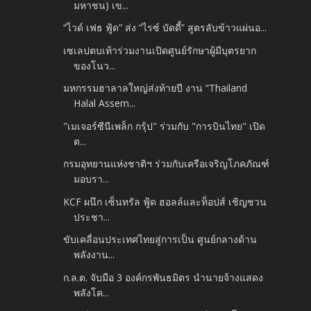
มหาชน) เข...
“ไวด์ เฟธ ฟู้ด” ส่ง “ไรซ์ บัดดี้” สูตรลับข้าวแผ่นอ...
เซเลปตบเท้าร่วมงานเปิดศูนย์รักษาผู้มีบุตรยาก
ของโนว...
มหกรรมฮาลาลใหญ่ส่งท้ายปี งาน “Thailand
Halal Assem...
"เมเจอร์ซีนีเพล็ก กรุ้ป" ร่วมกับ "การบินไทย" เปิด
ต...
กรมอุทยานแห่งชาติฯ ร่วมกับเครือเจริญโภคภัณฑ์
มอบรา...
KCF ผนึก เซ็นทรัล ฟู้ด ฮอลล์และท็อปส์ เชิญชวน
ประชา...
ขับเคลื่อนประเทศไทยสู่การเป็น ศูนย์กลางด้าน
พลังงาน...
ก.ล.ต. จับมือ 3 องค์กรพันธมิตร นำนายจ้างแสดง
พลังโค...