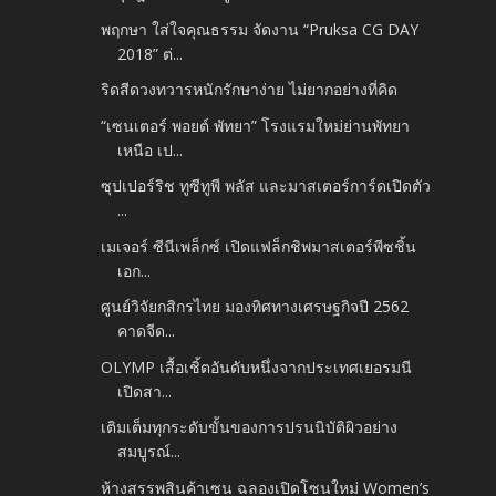
พฤกษา ใส่ใจคุณธรรม จัดงาน “Pruksa CG DAY
2018” ต่...
ริดสีดวงทวารหนักรักษาง่าย ไม่ยากอย่างที่คิด
“เซนเตอร์ พอยต์ พัทยา” โรงแรมใหม่ย่านพัทยา
เหนือ เป...
ซุปเปอร์ริช ทูซีทูพี พลัส และมาสเตอร์การ์ดเปิดตัว
...
เมเจอร์ ซีนีเพล็กซ์ เปิดแฟล็กชิพมาสเตอร์พีซชิ้น
เอก...
ศูนย์วิจัยกสิกรไทย มองทิศทางเศรษฐกิจปี 2562
คาดจีด...
OLYMP เสื้อเชิ้ตอันดับหนึ่งจากประเทศเยอรมนี
เปิดสา...
เติมเต็มทุกระดับขั้นของการปรนนิบัติผิวอย่าง
สมบูรณ์...
ห้างสรรพสินค้าเซน ฉลองเปิดโซนใหม่ Women’s