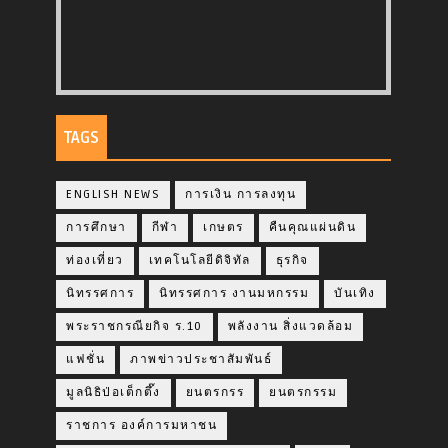
TAGS
ENGLISH NEWS
การเงิน การลงทุน
การศึกษา
กีฬา
เกษตร
คืนคุณแผ่นดิน
ท่องเที่ยว
เทคโนโลยีดิจิทัล
ธุรกิจ
นิทรรศการ
นิทรรศการ งานมหกรรม
บันเทิง
พระราชกรณียกิจ ร.10
พลังงาน สิ่งแวดล้อม
แฟชั่น
ภาพข่าวประชาสัมพันธ์
มูลนิธิป่อเต็กตึ๊ง
ยนตรกรร
ยนตรกรรม
ราชการ องค์การมหาชน