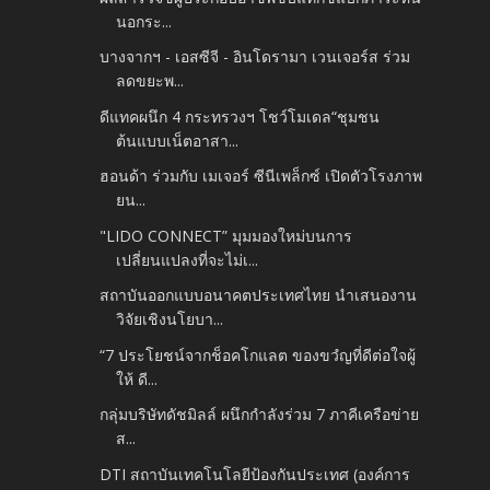
นอกระ...
บางจากฯ - เอสซีจี - อินโดรามา เวนเจอร์ส ร่วม
ลดขยะพ...
ดีแทคผนึก 4 กระทรวงฯ โชว์โมเดล“ชุมชน
ต้นแบบเน็ตอาสา...
ฮอนด้า ร่วมกับ เมเจอร์ ซีนีเพล็กซ์ เปิดตัวโรงภาพ
ยน...
"LIDO CONNECT” มุมมองใหม่บนการ
เปลี่ยนแปลงที่จะไม่เ...
สถาบันออกแบบอนาคตประเทศไทย นำเสนองาน
วิจัยเชิงนโยบา...
“7 ประโยชน์จากช็อคโกแลต ของขวํญที่ดีต่อใจผู้
ให้ ดี...
กลุ่มบริษัทดัชมิลล์ ผนึกกำลังร่วม 7 ภาคีเครือข่าย
ส...
DTI สถาบันเทคโนโลยีป้องกันประเทศ (องค์การ