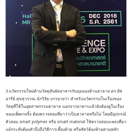
3.นวัตกรรมใหม่ด้านวัสดุสัมผัสอาหารกับมุมมองด้านฮาลาล ดร.อัซ
อารีย์ สุขสุวรรณ นักวิจัย บรรยายว่า สำหรับนวัตกรรมในเรื่องของ
วัสดุที่ใช้ในอุตสาหกรรมฮาลาล นอกจากอาหารแล้วยังต้องดูในเรื่อง
ของแพ็คเกจจิ้ง ต้องตรวจสอบที่มาว่าเป็นฮาลาลหรือไม่ โดยมีอุปกรณ์
ตัวสอบ smart polymer หรือ smart material ใช้ตรวจสอบแหล่งที่มา
แม้กระทั่งต้องคำนึงถึงวิธีการเลี้ยงด้วย หรือสัตว์ต้องห้ามตามหลัก