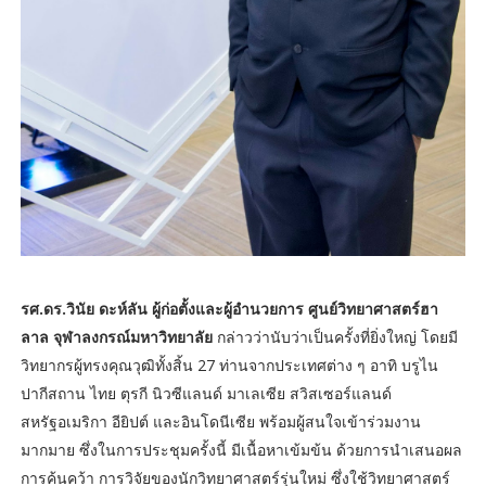
รศ.ดร.วินัย ดะห์ลัน ผู้ก่อตั้งและผู้อำนวยการ ศูนย์วิทยาศาสตร์ฮา
ลาล จุฬาลงกรณ์มหาวิทยาลัย
กล่าวว่านับว่าเป็นครั้งที่ยิ่งใหญ่ โดยมี
วิทยากรผู้ทรงคุณวุฒิทั้งสิ้น 27 ท่านจากประเทศต่าง ๆ อาทิ บรูไน
ปากีสถาน ไทย ตุรกี นิวซีแลนด์ มาเลเซีย สวิสเซอร์แลนด์
สหรัฐอเมริกา อียิปต์ และอินโดนีเซีย พร้อมผู้สนใจเข้าร่วมงาน
มากมาย ซึ่งในการประชุมครั้งนี้ มีเนื้อหาเข้มข้น ด้วยการนำเสนอผล
การค้นคว้า การวิจัยของนักวิทยาศาสตร์รุ่นใหม่ ซึ่งใช้วิทยาศาสตร์