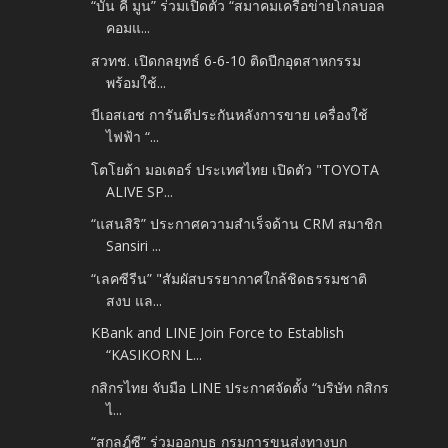
“บัน คี มูน” ร่วมเปิดตัว “สมาคมเครือข่ายโกลบอล
คอมแ...
สวทช. เปิดกลยุทธ์ 6-6-10 ติดปีกอุตสาหกรรม
พร้อมใช้...
บีเอสเอช การันตีประกันหลังการขาย เครื่องใช้
ไฟฟ้า “...
โตโยต้า มอเตอร์ ประเทศไทย เปิดตัว "TOYOTA
ALIVE SP...
“แสนสิริ” ประกาศความสำเร็จด้าน CRM สมาชิก
Sansiri ...
“เลคซีรีน” "สัมผัสบรรยากาศใกล้ชิดธรรมชาติ
สงบ แล...
KBank and LINE Join Force to Establish
“KASIKORN L...
กสิกรไทย จับมือ LINE ประกาศจัดตั้ง “บริษัท กสิกร
ไ...
“สกุลฎ์ซี” ร่วมออกบูธ กรมการขนส่งทางบก