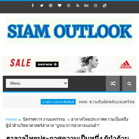
ททท. ชวนสัมผัสพลังแห่งศรัทธา ร่วมงาน "ห่มผ้าห
ภาพข่าวประชาสัมพันธ์
Home
นิทรรศการ งานมหกรรม
ฮาลาลไทยประกาศความเป็นหนึ่ง
ผู้นำด้านวิทยาศาสตร์ฮาลาล “บูรณาการฮาลาลแม่นยำ”