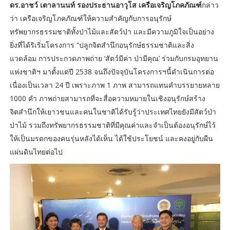
ดร.อาชว์ เตาลานนท์ รองประธานอาวุโส เครือเจริญโภคภัณฑ์
กล่าว
ว่า เครือเจริญโภคภัณฑ์ให้ความสำคัญกับการอนุรักษ์
ทรัพยากรธรรมชาติทั้งป่าไม้และสัตว์ป่า และมีความภูมิใจเป็นอย่าง
ยิ่งที่ได้ริเริ่มโครงการ “ปลูกจิตสำนึกอนุรักษ์ธรรมชาติและสิ่ง
แวดล้อม การประกวดภาพถ่าย ‘สัตว์มีค่า ป่ามีคุณ’ ร่วมกับกรมอุทยาน
แห่งชาติฯ มาตั้งแต่ปี 2538 จนถึงปัจจุบันโครงการฯนี้ดำเนินการต่อ
เนื่องเป็นเวลา 24 ปี เพราะภาพ 1 ภาพ สามารถแทนคำบรรยายหลาย
1000 คำ ภาพถ่ายสามารถที่จะสื่อความหมายในเชิงอนุรักษ์สร้าง
จิตสำนึกให้เยาวชนและคนในชาติได้รับรู้ว่าประเทศไทยยังมีสัตว์ป่า
ป่าไม้ รวมถึงทรัพยากรธรรมชาติที่มีคุณค่าและจำเป็นต้องอนุรักษ์ไว้
ให้เป็นมรดกของคนรุ่นหลังได้เห็น ได้ใช้ประโยชน์ และคงอยู่กับผืน
แผ่นดินไทยต่อไป