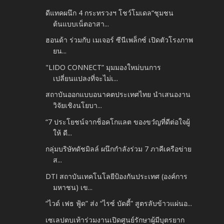
ดีแทคผนึก 4 กระทรวงฯ โชว์โมเดล“ชุมชน
ต้นแบบเน็ตอาสา...
ฮอนด้า ร่วมกับ เมเจอร์ ซีนีเพล็กซ์ เปิดตัวโรงภาพ
ยน...
"LIDO CONNECT” มุมมองใหม่บนการ
เปลี่ยนแปลงที่จะไม่เ...
สถาบันออกแบบอนาคตประเทศไทย นำเสนองาน
วิจัยเชิงนโยบา...
“7 ประโยชน์จากช็อคโกแลต ของขวํญที่ดีต่อใจผู้
ให้ ดี...
กลุ่มบริษัทดัชมิลล์ ผนึกกำลังร่วม 7 ภาคีเครือข่าย
ส...
DTI สถาบันเทคโนโลยีป้องกันประเทศ (องค์การ
มหาชน) เข...
“ไวด์ เฟธ ฟู้ด” ส่ง “ไรซ์ บัดดี้” สูตรลับข้าวแผ่นอ...
เซเลปตบเท้าร่วมงานเปิดศูนย์รักษาผู้มีบุตรยาก