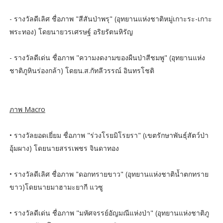
- รางวัลดีเลิศ ชื่อภาพ "สีสันป่าพรุ" (อุทยานแห่งชาติหมู่เกาะระ-เกาะ
พระทอง) โดยนายวรเศรษฐ์ อริยรัตนหิรัญ
- รางวัลดีเด่น ชื่อภาพ "ความงดงามของผืนป่าสีชมพู" (อุทยานแห่ง
ชาติภูหินร่องกล้า) โดยน.ส.กัทลีวรรณ์ อินทรโชติ
ภาพ Macro
• รางวัลยอดเยี่ยม ชื่อภาพ "ร่วงโรยมิโรยรา" (เขตรักษาพันธุ์สัตว์ป่า
อุ้มผาง) โดยนายสรรเพชร จินดาทอง
• รางวัลดีเลิศ ชื่อภาพ "ดอกทรายขาว" (อุทยานแห่งชาติน้ำตกทราย
ขาว)โดยนายมาฮามะยากี แวซู
• รางวัลดีเด่น ชื่อภาพ "มหัศจรรย์อัญมณีแห่งป่า" (อุทยานแห่งชาติภู