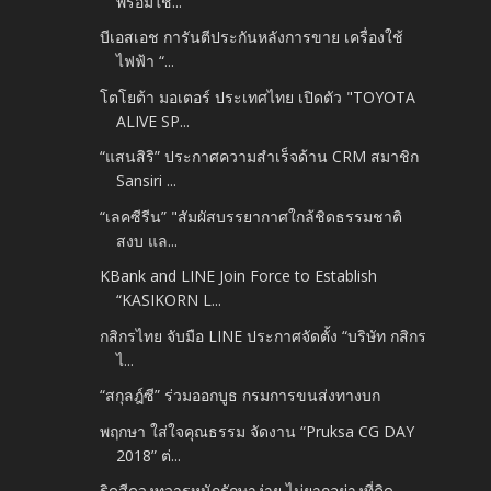
พร้อมใช้...
บีเอสเอช การันตีประกันหลังการขาย เครื่องใช้
ไฟฟ้า “...
โตโยต้า มอเตอร์ ประเทศไทย เปิดตัว "TOYOTA
ALIVE SP...
“แสนสิริ” ประกาศความสำเร็จด้าน CRM สมาชิก
Sansiri ...
“เลคซีรีน” "สัมผัสบรรยากาศใกล้ชิดธรรมชาติ
สงบ แล...
KBank and LINE Join Force to Establish
“KASIKORN L...
กสิกรไทย จับมือ LINE ประกาศจัดตั้ง “บริษัท กสิกร
ไ...
“สกุลฎ์ซี” ร่วมออกบูธ กรมการขนส่งทางบก
พฤกษา ใส่ใจคุณธรรม จัดงาน “Pruksa CG DAY
2018” ต่...
ริดสีดวงทวารหนักรักษาง่าย ไม่ยากอย่างที่คิด