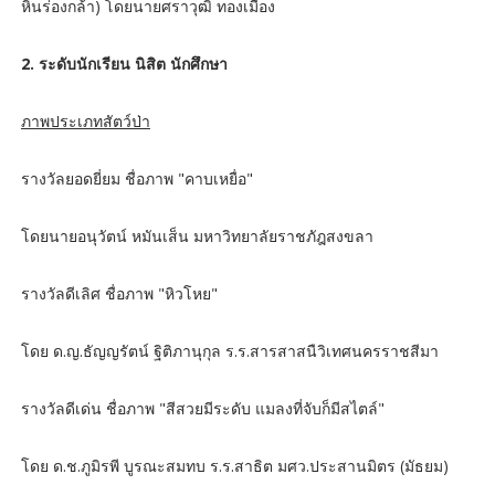
หินร่องกล้า) โดยนายศราวุฒิ ทองเมือง
2. ระดับนักเรียน นิสิต นักศึกษา
ภาพประเภทสัตว์ป่า
รางวัลยอดยี่ยม ชื่อภาพ "คาบเหยื่อ"
โดยนายอนุวัตน์ หมันเส็น มหาวิทยาลัยราชภัฎสงขลา
รางวัลดีเลิศ ชื่อภาพ "หิวโหย"
โดย ด.ญ.ธัญญรัตน์ ฐิติภานุกุล ร.ร.สารสาสนืวิเทศนครราชสีมา
รางวัลดีเด่น ชื่อภาพ "สีสวยมีระดับ แมลงที่จับก็มีสไตล์"
โดย ด.ช.ภูมิรพี บูรณะสมทบ ร.ร.สาธิต มศว.ประสานมิตร (มัธยม)