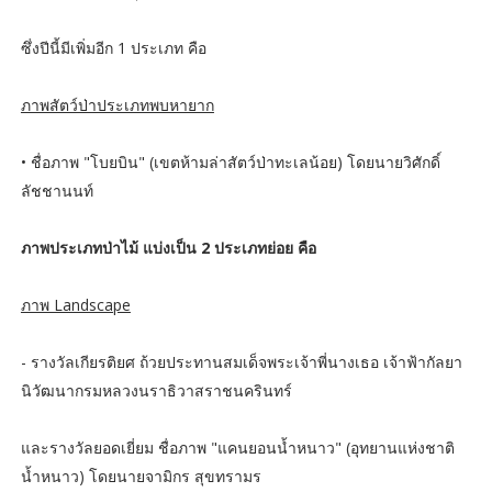
ซึ่งปีนี้มีเพิ่มอีก 1 ประเภท คือ
ภาพสัตว์ป่าประเภทพบหายาก
• ชื่อภาพ "โบยบิน" (เขตห้ามล่าสัตว์ป่าทะเลน้อย) โดยนายวิศักดิ์
ลัชชานนท์
ภาพประเภทป่าไม้ แบ่งเป็น 2 ประเภทย่อย คือ
ภาพ Landscape
- รางวัลเกียรติยศ ถ้วยประทานสมเด็จพระเจ้าพี่นางเธอ เจ้าฟ้ากัลยา
นิวัฒนากรมหลวงนราธิวาสราชนครินทร์
และรางวัลยอดเยี่ยม ชื่อภาพ "แคนยอนน้ำหนาว" (อุทยานแห่งชาติ
น้ำหนาว) โดยนายจามิกร สุขทรามร