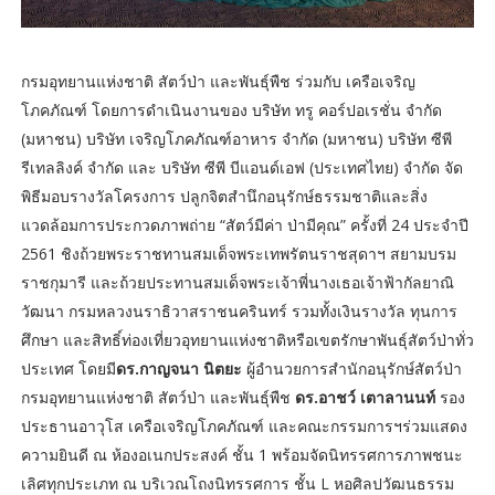
กรมอุทยานแห่งชาติ สัตว์ป่า และพันธุ์พืช ร่วมกับ เครือเจริญ
โภคภัณฑ์ โดยการดำเนินงานของ บริษัท ทรู คอร์ปอเรชั่น จำกัด
(มหาชน) บริษัท เจริญโภคภัณฑ์อาหาร จำกัด (มหาชน) บริษัท ซีพี
รีเทลลิงค์ จำกัด และ บริษัท ซีพี บีแอนด์เอฟ (ประเทศไทย) จำกัด จัด
พิธีมอบรางวัลโครงการ ปลูกจิตสำนึกอนุรักษ์ธรรมชาติและสิ่ง
แวดล้อมการประกวดภาพถ่าย “สัตว์มีค่า ป่ามีคุณ” ครั้งที่ 24 ประจำปี
2561 ชิงถ้วยพระราชทานสมเด็จพระเทพรัตนราชสุดาฯ สยามบรม
ราชกุมารี และถ้วยประทานสมเด็จพระเจ้าพี่นางเธอเจ้าฟ้ากัลยาณิ
วัฒนา กรมหลวงนราธิวาสราชนครินทร์ รวมทั้งเงินรางวัล ทุนการ
ศึกษา และสิทธิ์ท่องเที่ยวอุทยานแห่งชาติหรือเขตรักษาพันธุ์สัตว์ป่าทั่ว
ประเทศ โดยมี
ดร.กาญจนา นิตยะ
ผู้อำนวยการสำนักอนุรักษ์สัตว์ป่า
กรมอุทยานแห่งชาติ สัตว์ป่า และพันธุ์พืช
ดร.อาชว์ เตาลานนท์
รอง
ประธานอาวุโส เครือเจริญโภคภัณฑ์ และคณะกรรมการฯร่วมแสดง
ความยินดี ณ ห้องอเนกประสงค์ ชั้น 1 พร้อมจัดนิทรรศการภาพชนะ
เลิศทุกประเภท ณ บริเวณโถงนิทรรศการ ชั้น L หอศิลปวัฒนธรรม