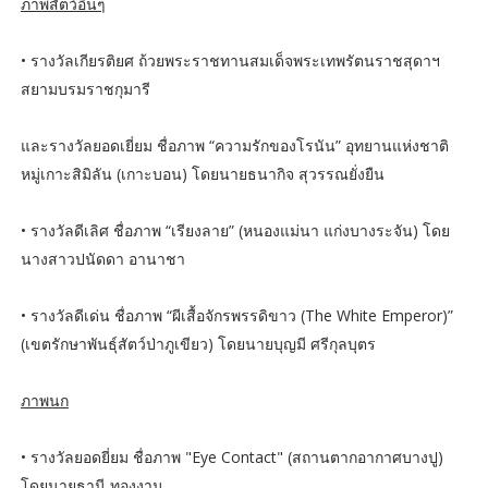
ภาพสัตว์อื่นๆ
• รางวัลเกียรติยศ ถ้วยพระราชทานสมเด็จพระเทพรัตนราชสุดาฯ
สยามบรมราชกุมารี
และรางวัลยอดเยี่ยม ชื่อภาพ “ความรักของโรนัน” อุทยานแห่งชาติ
หมู่เกาะสิมิลัน (เกาะบอน) โดยนายธนากิจ สุวรรณยั่งยืน
• รางวัลดีเลิศ ชื่อภาพ “เรียงลาย” (หนองแม่นา แก่งบางระจัน) โดย
นางสาวปนัดดา อานาชา
• รางวัลดีเด่น ชื่อภาพ “ผีเสื้อจักรพรรดิขาว (The White Emperor)”
(เขตรักษาพันธุ์สัตว์ป่าภูเขียว) โดยนายบุญมี ศรีกุลบุตร
ภาพนก
• รางวัลยอดยี่ยม ชื่อภาพ "Eye Contact" (สถานตากอากาศบางปู)
โดยนายธานี ทองงาม