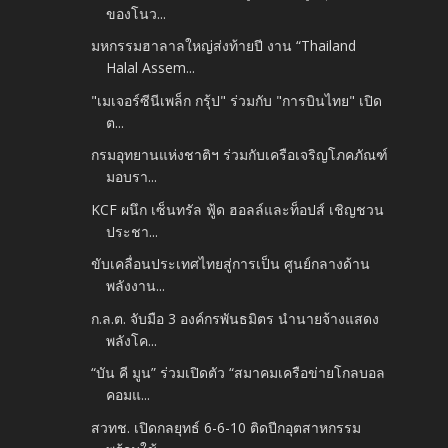
ของโนว...
มหกรรมฮาลาลใหญ่ส่งท้ายปี งาน “Thailand
Halal Assem...
"เมเจอร์ซีนีเพล็ก กรุ้ป" ร่วมกับ "การบินไทย" เปิด
ต...
กรมอุทยานแห่งชาติฯ ร่วมกับเครือเจริญโภคภัณฑ์
มอบรา...
KCF ผนึก เซ็นทรัล ฟู้ด ฮอลล์และท็อปส์ เชิญชวน
ประชา...
ขับเคลื่อนประเทศไทยสู่การเป็น ศูนย์กลางด้าน
พลังงาน...
ก.ล.ต. จับมือ 3 องค์กรพันธมิตร นำนายจ้างแสดง
พลังโค...
“บัน คี มูน” ร่วมเปิดตัว “สมาคมเครือข่ายโกลบอล
คอมแ...
สวทช. เปิดกลยุทธ์ 6-6-10 ติดปีกอุตสาหกรรม