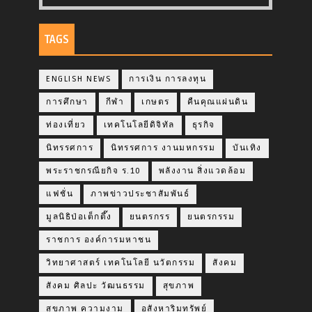
TAGS
ENGLISH NEWS
การเงิน การลงทุน
การศึกษา
กีฬา
เกษตร
คืนคุณแผ่นดิน
ท่องเที่ยว
เทคโนโลยีดิจิทัล
ธุรกิจ
นิทรรศการ
นิทรรศการ งานมหกรรม
บันเทิง
พระราชกรณียกิจ ร.10
พลังงาน สิ่งแวดล้อม
แฟชั่น
ภาพข่าวประชาสัมพันธ์
มูลนิธิป่อเต็กตึ๊ง
ยนตรกรร
ยนตรกรรม
ราชการ องค์การมหาชน
วิทยาศาสตร์ เทคโนโลยี นวัตกรรม
สังคม
สังคม ศิลปะ วัฒนธรรม
สุขภาพ
สุขภาพ ความงาม
อสังหาริมทรัพย์