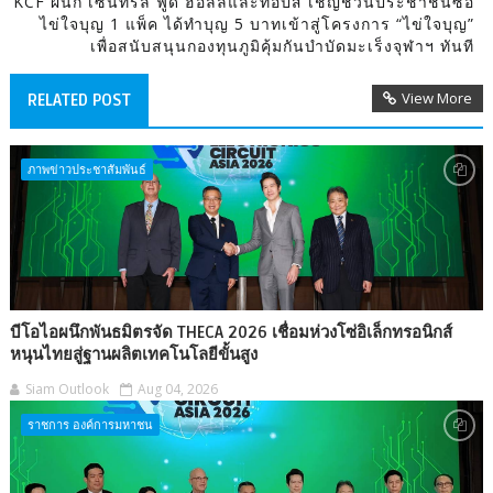
KCF ผนึก เซ็นทรัล ฟู้ด ฮอลล์และท็อปส์ เชิญชวนประชาชนซื้อ
ไข่ใจบุญ 1 แพ็ค ได้ทำบุญ 5 บาทเข้าสู่โครงการ “ไข่ใจบุญ”
เพื่อสนับสนุนกองทุนภูมิคุ้มกันบำบัดมะเร็งจุฬาฯ ทันที
View More
RELATED POST
ภาพข่าวประชาสัมพันธ์
บีโอไอผนึกพันธมิตรจัด THECA 2026 เชื่อมห่วงโซ่อิเล็กทรอนิกส์
หนุนไทยสู่ฐานผลิตเทคโนโลยีขั้นสูง
Siam Outlook
Aug 04, 2026
ราชการ องค์การมหาชน