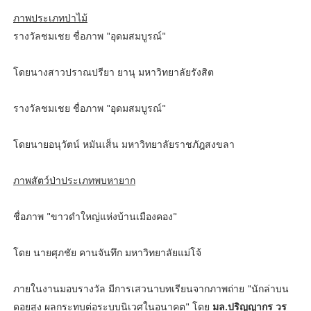
ภาพประเภทป่าไม้
รางวัลชมเชย ชื่อภาพ "อุดมสมบูรณ์"
โดยนางสาวปราณปรียา ยานุ มหาวิทยาลัยรังสิต
รางวัลชมเชย ชื่อภาพ "อุดมสมบูรณ์"
โดยนายอนุวัตน์ หมันเส็น มหาวิทยาลัยราชภัฎสงขลา
ภาพสัตว์ป่าประเภทพบหายาก
ชื่อภาพ "ขาวดำใหญ่แห่งบ้านเมืองคอง"
โดย นายศุภชัย คานจันทึก มหาวิทยาลัยแม่โจ้
ภายในงานมอบรางวัล มีการเสวนาบทเรียนจากภาพถ่าย "นักล่าบน
ดอยสูง ผลกระทบต่อระบบนิเวศในอนาคต" โดย
มล.ปริญญากร วร