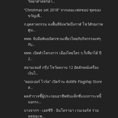
วิทยาศาสตร์ฮา...
“Christmas set 2018” จากเดอะเฟสชอป ชุดของ
ขวัญเพื่...
ก.อุตสาหกรรม ลงพื้นที่จังหวัดบึงกาฬ โชว์ศักยภาพ
ศูน...
ททท. จับมือพันธมิตรชวนเที่ยวไทยกับกิจกรรมเท่ๆ
กับ...
ททท. เปิดตัวโครงการ เมืองไทยใคร ๆ ก็เที่ยวได้ ปี
2...
สยามเจมส์ กรุ๊ป โชว์ผลงาน 12 อัตลักษณ์เครื่อง
เงินไ...
“คอปเปอร์ ไวร์ด” เปิดร้าน dotlife Flagship Store
ส...
ผลสำรวจชี้ผู้ประกอบอาชีพขับแท็กซี่แบกภาระหนี้
นอกระ...
บางจากฯ - เอสซีจี - อินโดรามา เวนเจอร์ส ร่วม
ลดขยะพ...