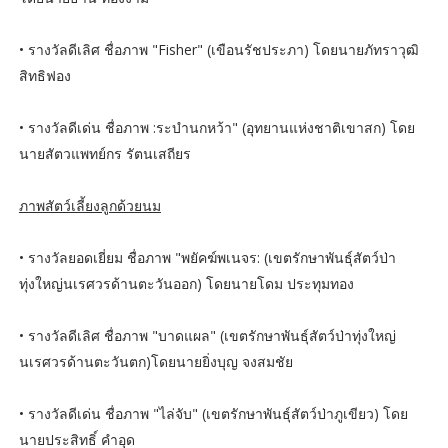
• รางวัลดีเลิศ ชื่อภาพ "Fisher" (เขือนรัชประภา) โดยนายภัทราวุฒิ
สิทธิฟอง
• รางวัลดีเด่น ชื่อภาพ :ระบำนกหว้า" (อุทยานแห่งชาติเขาสก) โดย
นายสัตวแพทย์กร รัตนเสถียร
ภาพสัตว์เลี้ยงลูกด้วยนม
• รางวัลยอดเยี่ยม ชื่อภาพ "พยัคฆ์พเนจร: (เขตรักษาพันธุ์สัตว์ป่า
ทุ่งใหญ่นเรศวรด้านตะวันออก) โดยนายโดม ประทุมทอง
• รางวัลดีเลิศ ชื่อภาพ "บาดแผล" (เขตรักษาพันธุ์สัตว์ป่าทุ่งใหญ่
นเรศวรด้านตะวันตก)โดยนายยิ่งบุญ จงสมชัย
• รางวัลดีเด่น ชื่อภาพ "ไล่จับ" (เขตรักษาพันธุ์สัตว์ป่าภูเขียว) โดย
นายประสิทธิ์ คำอุด