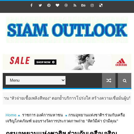
ายเชื้อเพลิงสีทอง" ตอกย้ำบริการโปร่งใส สร้างความเชื่อมั่นผู้บริโภค
พลั
Home
ราชการ องค์การมหาชน
กรมอุทยานแห่งชาติฯ ร่วมกับเครือ
เจริญโภคภัณฑ์ มอบรางวัลการประกวดภาพถ่าย "สัตว์มีค่า ป่ามีคุณ"