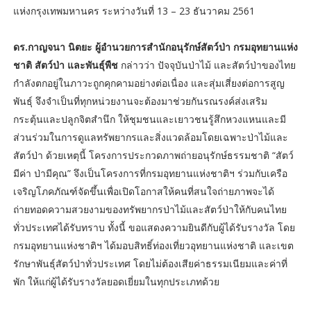
แห่งกรุงเทพมหานคร ระหว่างวันที่ 13 – 23 ธันวาคม 2561
ดร.กาญจนา นิตยะ ผู้อำนวยการสำนักอนุรักษ์สัตว์ป่า กรมอุทยานแห่ง
ชาติ สัตว์ป่า และพันธุ์พืช
กล่าวว่า ปัจจุบันป่าไม้ และสัตว์ป่าของไทย
กำลังตกอยู่ในภาวะถูกคุกคามอย่างต่อเนื่อง และสุ่มเสี่ยงต่อการสูญ
พันธุ์ จึงจำเป็นที่ทุกหน่วยงานจะต้องมาช่วยกันรณรงค์ส่งเสริม
กระตุ้นและปลูกจิตสำนึก ให้ชุมชนและเยาวชนรู้สึกหวงแหนและมี
ส่วนร่วมในการดูแลทรัพยากรและสิ่งแวดล้อมโดยเฉพาะป่าไม้และ
สัตว์ป่า ด้วยเหตุนี้ โครงการประกวดภาพถ่ายอนุรักษ์ธรรมชาติ “สัตว์
มีค่า ป่ามีคุณ” จึงเป็นโครงการที่กรมอุทยานแห่งชาติฯ ร่วมกับเครือ
เจริญโภคภัณฑ์จัดขึ้นเพื่อเปิดโอกาสให้คนที่สนใจถ่ายภาพจะได้
ถ่ายทอดความสวยงามของทรัพยากรป่าไม้และสัตว์ป่าให้กับคนไทย
ทั่วประเทศได้รับทราบ ทั้งนี้ ขอแสดงความยินดีกับผู้ได้รับรางวัล โดย
กรมอุทยานแห่งชาติฯ ได้มอบสิทธิ์ท่องเที่ยวอุทยานแห่งชาติ และเขต
รักษาพันธุ์สัตว์ป่าทั่วประเทศ โดยไม่ต้องเสียค่าธรรมเนียมและค่าที่
พัก ให้แก่ผู้ได้รับรางวัลยอดเยี่ยมในทุกประเภทด้วย