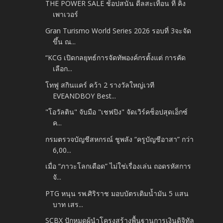
THE POWER SALE ช้อปสนั่น ดีลสะเทือน ที่ คิง
เพาเวอร์
Gran Turismo World Series 2026 รอบที่ 3จะจัด
ขึ้น ณ...
“KCG เปิดกลยุทธ์การจัดทัพองค์กรตั้งแต่ การคัด
เลือก...
โทฟู สกินแคร์ คว้า 2 รางวัลใหญ่เวที
EVEANDBOY Best...
"โอวัลติน" จับมือ "เชฟปิง" จัดเวิร์คช็อปสุดเอ็กซ์
ค...
กรมตรวจบัญชีสหกรณ์ ชูพลัง “ครูบัญชีอาสา” กว่า
6,00...
เมื่อ “ภาวะโลกเดือด” ไม่ใช่เรื่องเล่น ถอดรหัสการ
จั...
PTG หนุน รพ.ศิริราช มอบบัตรเติมน้ำมัน 5 แสน
บาท เสร...
SCBX ปักหมุดผู้นำโครงสร้างพื้นฐานการเงินดิจิทัล