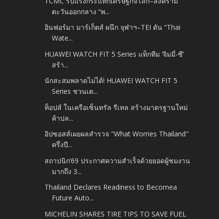
TCMC รับแรงกระแทกเศรษฐกิจโลก–สงคราม
ตะวันออกกลาง “พ...
อินฟอร์มา มาร์เก็ตส์ ผนึก จุฬาฯ–TEI ดัน “Thai
Wate...
HUAWEI WATCH FIT 5 Series แท็กทีม ‘จิมมี่-ซี’
สร้า...
นักสะสมพลาดไม่ได้! HUAWEI WATCH FIT 5
Series ชวนเต...
ท็อปส์ ในเครือเซ็นทรัล รีเทล สร้างมาตรฐานใหม่
ค้าปล...
อิปซอสส์เผยผลสำรวจ "What Worries Thailand"
ครึ่งปี...
สถาปนิก’69 ประกาศความสำเร็จด้วยยอดผู้ชมงาน
มากถึง 3...
Thailand Declares Readiness to Becomea
Future Auto...
MICHELIN SHARES TIRE TIPS TO SAVE FUEL