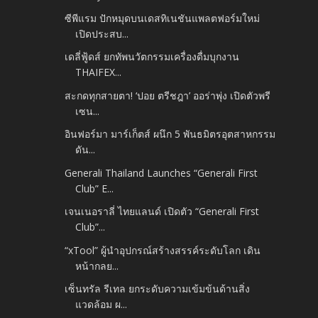
ซีพีแรม ปักหมุดบนเดสทิเนชันแพลตฟอร์มใหม่
เปิดประสบ...
เดลี่ฟู้ดส์ ยกทัพนวัตกรรมเครื่องดื่มบุกงาน
THAIFEX...
สะกดทุกสายตา! ‘ปอย ตรีชฎา’ ออร่าพุ่ง เปิดตัวพรี
เซน...
อินฟอร์มา มาร์เก็ตส์ ผนึก 5 พันธมิตรอุตสาหกรรม
ดัน...
Generali Thailand Launches “Generali First
Club” E...
เจนเนอราลี่ ไทยแลนด์ เปิดตัว “Generali First
Club”...
“xTool” ผู้นำอุปกรณ์สร้างสรรค์ระดับโลก เดิน
หน้ากลย...
เซ็นทรัล รีเทล ยกระดับความเข้มข้นด้านสิ่ง
แวดล้อม ผ...