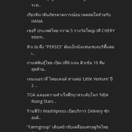
ระด...
เกียรตินาคินภัทรคาดการณ์อนาคตสดใสสำหรับ
HANA
เชอรี ประเทศไทย กวาด 5 รางวัลใหญ่เวที CHERY
Intern...
หัวเว่ย ดึง “PERSES” คัมแบ็กนั่งแท่นเซเลบริตี้แคม
เ...
กาแฟพันธุ์ไทย เปิดเวทีนิวเจน ติวเข้ม 10 ทีม
สุดท้าย...
เจนเนอราลี่ ไทยแลนด์ สานต่อ ‘Little Venture’ ปี
2 ...
TOA ฉลองความสำเร็จศึกบาสระดับโลก ‘NBA
Rising Stars...
ร้านพี่วัว WashXpress เปิดบริการ Delivery ซัก
อบผ้...
“Farmgroup” เดินหน้าขับเคลื่อนเศรษฐกิจไทย