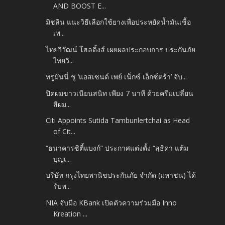
AND BOOST E...
มิชลิน แนะวิธีเลือกใช้ยางเพื่อประหยัดน้ำมันเชื้อ
เพ...
ไทยวิวัฒน์ โฮลดิ้งส์ เผยผลประกอบการ ประกันภัย
ไทยวิ...
ทรูมันนี่ ชู ‘แอสเซนด์ เพย์ เน็กซ์ เอ็กซ์ตร้า’ จับ...
ปิดผมขาวเนียนสนิท เพียง 7 นาที ด้วยครีมเปลี่ยน
สีผม...
Citi Appoints Sutida Tambunlertchai as Head
of Cit...
“ธนาคารซิตี้แบงก์” ประกาศแต่งตั้ง “สุธิดา แต้ม
บุญเ...
บริษัท กรุงไทยพานิชประกันภัย จำกัด (มหาชน) ได้
รับพ...
NIA จับมือ KBank เปิดตัวความร่วมมือ Inno
Kreation ...