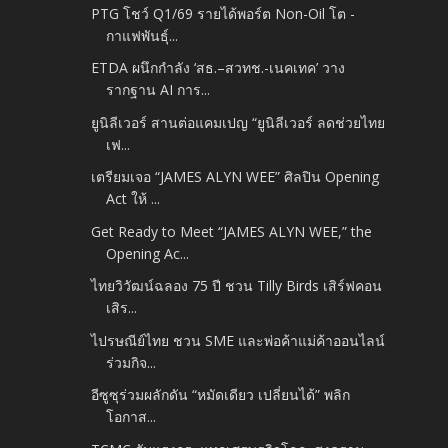
PTG โชว์ Q1/69 รายได้พอร์ต Non-Oil โต -
กาแฟพันธุ์...
ETDA ผนึกกำลัง ‘สธ.–สวทช.-เนคเทค’ วาง
รากฐาน AI การ...
ยูนิลีเวอร์ สานต่อแคมเปญ “ยูนิลีเวอร์ ลดช่วยไทย
เฟ...
เตรียมเจอ “JAMES ALYN WEE” ศิลปิน Opening
Act ให้ ...
Get Ready to Meet “JAMES ALYN WEE,” the
Opening Ac...
ไทยวิวัฒน์ฉลอง 75 ปี ชวน Tilly Birds เสิร์ฟคอน
เสิร...
ไปรษณีย์ไทย ชวน SME และพ่อค้าแม่ค้าออนไลน์
ร่วมกิจ...
อีซูซุร่วมผลักดัน “หมัดเดียว เปลี่ยนได้” พลิก
โอกาส...