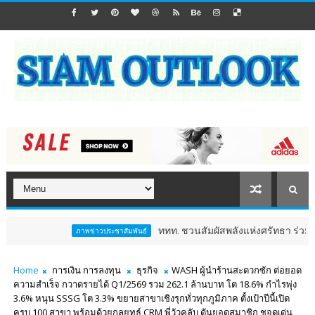
ททท. ชวนสัมผัสพลังแห่งศรัทธา ร่วมงาน "ห่มผ้าหล
ภาพข่าวประชาสัมพันธ์
Home
การเงิน การลงทุน
ธุรกิจ
WASH ผู้นำร้านสะดวกซัก ต่อยอด
ความสำเร็จ กวาดรายได้ Q1/2569 รวม 262.1 ล้านบาท โต 18.6% กำไรพุ่ง
3.6% หนุน SSSG โต 3.3% ขยายสาขาเชิงรุกทั่วทุกภูมิภาค ตั้งเป้าปีนี้เปิด
ครบ 100 สาขา พร้อมด้วยกลยุทธ์ CRM พี่วัวคลับ ดันยอดสมาชิก ชูจุดเด่น