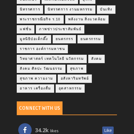
นิทรรศการ
นิทรรศการ งานมหกรรม
บันเทิง
พระราชกรณียกิจ ร.10
พลังงาน สิ่งแวดล้อม
แฟชั่น
ภาพข่าวประชาสัมพันธ์
มูลนิธิป่อเต็กตึ๊ง
ยนตรกรร
ยนตรกรรม
ราชการ องค์การมหาชน
วิทยาศาสตร์ เทคโนโลยี นวัตกรรม
สังคม
สังคม ศิลปะ วัฒนธรรม
สุขภาพ
สุขภาพ ความงาม
อสังหาริมทรัพย์
อาหาร เครื่องดื่ม
อุตสาหกรรม
CONNECT WITH US
34.2k
Like
likes