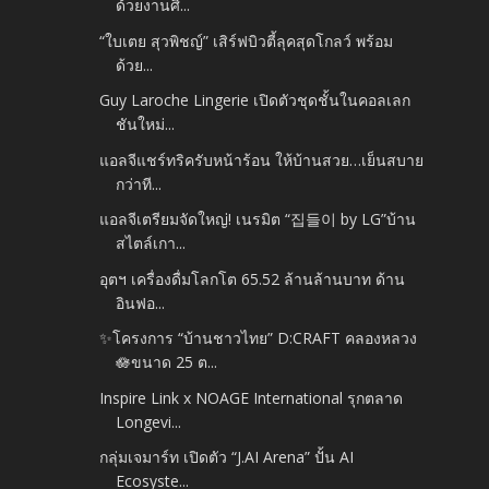
ด้วยงานศิ...
“ใบเตย สุวพิชญ์” เสิร์ฟบิวตี้ลุคสุดโกลว์ พร้อม
ด้วย...
Guy Laroche Lingerie เปิดตัวชุดชั้นในคอลเลก
ชันใหม่...
แอลจีแชร์ทริครับหน้าร้อน ให้บ้านสวย…เย็นสบาย
กว่าที...
แอลจีเตรียมจัดใหญ่! เนรมิต “집들이 by LG”บ้าน
สไตล์เกา...
อุตฯ เครื่องดื่มโลกโต 65.52 ล้านล้านบาท ด้าน
อินฟอ...
✨โครงการ “บ้านชาวไทย” D:CRAFT คลองหลวง
🪷ขนาด 25 ต...
Inspire Link x NOAGE International รุกตลาด
Longevi...
กลุ่มเจมาร์ท เปิดตัว “J.AI Arena” ปั้น AI
Ecosyste...