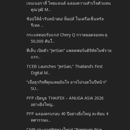
เจนเนอราลี่ ไทยแลนด์ ฉลองความสำเร็จตัวแทน
คุณวุฒิ M...
ช้อปให้ฉ่ำรับหน้าฝน! ท็อปส์ ในเครือเซ็นทรัล
รีเทล ...
กระแสตอบรับแรง! Chery Q กวาดยอดจองทะลุ
50,000 คันใ...
ทีเส็บ เปิดตัว “JerGan” แพลตฟอร์มดิจิทัลไมซ์ราย
แรก...
TCEB Launches “JerGan,” Thailand’s First
Digital M...
“เมื่อธุรกิจที่คุณเคยมั่นใจ อาจไม่รอดในปีหน้า!”
SU...
PFP เปิดบูธ THAIFEX – ANUGA ASIA 2026
อย่างยิ่งใหญ...
PFP ฉลองครบรอบ 40 ปีอย่างยิ่งใหญ่ สะท้อน 4
ทศวรรษแ...
CMP ประกาศทิศทางใหม่สู่ “Premium Rice