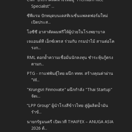
Specialist” ...
ซีพีแรม ปักหมุดบนเดสทิเนชั่นแพลตฟอร์มใหม่
เปิดประส...
โอซีซี อาสาตัดผมฟรีให้ผู้ป่วยในโรงพยาบาล
เจแอนด์ที เอ็กซ์เพรส ร่วมกับ กรมป่าไม้ สานต่อโค
รงก...
RML ตอกย้ำความเชื่อมั่นนักลงทุน ชำระหุ้นกู้ตรง
ตามก...
PTG - กาแฟพันธุ์ไทย ผนึก ททท. สร้างคุณค่าผ่าน
“Vil...
"Krungsri Finnovate" ผนึกกำลัง "Thai Startup"
จัดเ...
“LPP Group” ผู้นำโรงสีข้าวไทย สู่ผู้ผลิตน้ำมัน
รำข้...
นายกรัฐมนตรี เปิดเวที THAIFEX – ANUGA ASIA
2026 ต้...