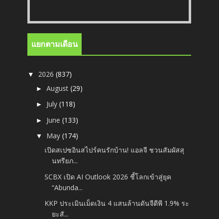
แยกตามเดือน
2026
(837)
▼
August
(29)
►
July
(118)
►
June
(133)
►
May
(174)
▼
เปิดสเปซอินสไปร์คนรักบ้าน! แอลจี ชวนสัมผัสสุ
นทรียภ...
SCBX เปิด AI Outlook 2026 ชี้โลกเข้าสู่ยุค
“Abunda...
KKP ประเมินเม็ดเงิน 4 แสนล้านดันจีดีพี 1.9% ระ
ยะสั...