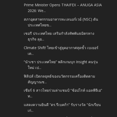
Prime Minister Opens THAIFEX – ANUGA ASIA
2026: We...
สภาอุตสาหกรรมอาหารทะเลนอร์เวย์ (NSC) ดัน
ประเทศไทยข...
เชอรี ประเทศไทย เสริมกำลังทัพพันธมิตรทาง
ธุรกิจ ลุย...
Climate Shift! ไทยเข้าสู่ยุคอากาศสุดขั้ว เบเยอร์
เต...
“นำเชา ประเทศไทย” พลิกเกมบุก Insight คนรุ่น
ใหม่ เป...
ฟิลิปส์ เปิดกลยุทธ์ของนวัตกรรมเครื่องติดตาม
สัญญาณช...
เชียร์ 6 สาวไทยร่วมล่าแชมป์ “ช้อปไรท์ แอลพีจีเอ”
ท...
แสดงความยินดี “ดร.รีเบคก้า” รับรางวัล “นักเรียน
เก่...