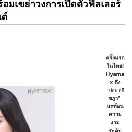
้อมเขย่าวงการเปิดตัวฟิลเลอร์
ด์
ครั้งแรก
ในไทย!
Hyama
x ดึง
"ปอย ตรี
ชฎา"
สะท้อน
ความ
งาม
ระดับ