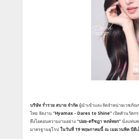
บริษัท ร่ำรวย สบาย จำกัด
ผู้นำเข้าและจัดจำหน่ายเวชภัณฑ์
ไทย จัดงาน
“Hyamax - Dares to Shine”
เปิดตัวนวัตก
ดึงไอคอนความงามอย่าง
“ปอย-ตรีชฎา หงษ์หยก”
นั่งแท่น
มาตรฐานยุโรป
ในวันที่ 19 พฤษภาคมนี้ ณ เมอเวนพิค บีดีเ