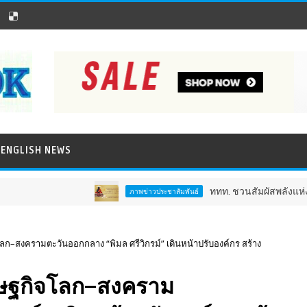
ENGLISH NEWS
ททท. ชวนสัมผัสพลังแห่งศรัทธา ร่วมงาน "
ภาพข่าวประชาสัมพันธ์
–สงครามตะวันออกกลาง “พิมล ศรีวิกรม์” เดินหน้าปรับองค์กร สร้าง
ษฐกิจโลก–สงคราม