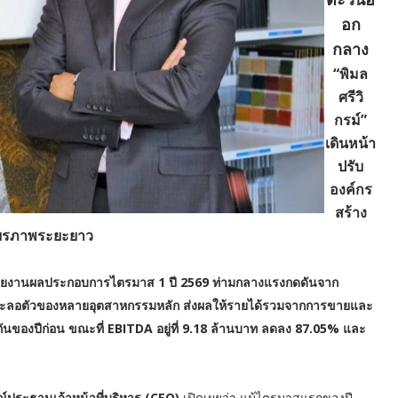
อก
กลาง
“พิมล
ศรีวิ
กรม์”
เดินหน้า
ปรับ
องค์กร
สร้าง
ียรภาพระยะยาว
MC รายงานผลประกอบการไตรมาส 1 ปี 2569 ท่ามกลางแรงกดดันจาก
ะชะลอตัวของหลายอุตสาหกรรมหลัก ส่งผลให้รายได้รวมจากการขายและ
กันของปีก่อน ขณะที่ EBITDA อยู่ที่ 9.18 ล้านบาท ลดลง 87.05% และ
์ประธานเจ้าหน้าที่บริหาร (CEO)
เปิดเผยว่า แม้ไตรมาสแรกของปี