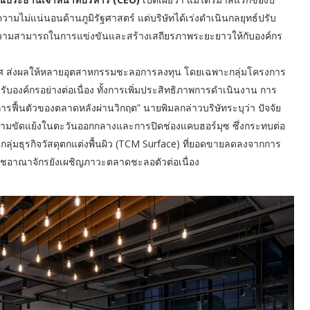
ามไม่แน่นอนด้านภูมิรัฐศาสตร์ แต่บริษัทได้เร่งดำเนินกลยุทธ์ปรับ
ษาความสามารถในการแข่งขันและสร้างเสถียรภาพระยะยาวให้กับองค์กร
ศ ส่งผลให้หลายอุตสาหกรรมชะลอการลงทุน โดยเฉพาะกลุ่มโครงการ
บองค์กรอย่างต่อเนื่อง ทั้งการเพิ่มประสิทธิภาพการดำเนินงาน การ
การฟื้นตัวของตลาดหลังผ่านวิกฤต” นายพิมลกล่าวบริษัทระบุว่า ปัจจัย
ามขัดแย้งในตะวันออกกลางและการปิดช่องแคบฮอร์มุซ ซึ่งกระทบต่อ
ลุ่มธุรกิจวัสดุตกแต่งพื้นผิว (TCM Surface) ที่ยอดขายลดลงจากการ
าชอาณาจักรยังเผชิญภาวะตลาดชะลอตัวต่อเนื่อง