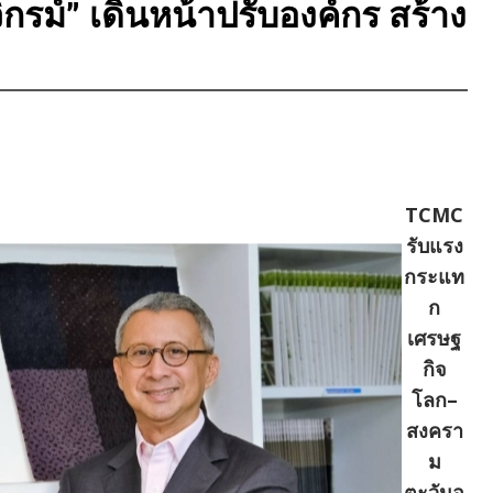
กรม์” เดินหน้าปรับองค์กร สร้าง
TCMC
รับแรง
กระแท
ก
เศรษฐ
กิจ
โลก–
สงครา
ม
ตะวันอ