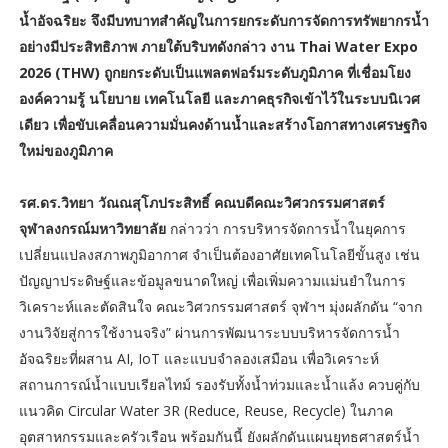
น้ำอัจฉริยะ จึงมีบทบาทสำคัญในการยกระดับการจัดการทรัพยากรน้ำ
อย่างมีประสิทธิภาพ ภายใต้บริบทดังกล่าว งาน Thai Water Expo
2026 (THW) ถูกยกระดับเป็นแพลตฟอร์มระดับภูมิภาค ที่เชื่อมโยง
องค์ความรู้ นโยบาย เทคโนโลยี และภาคธุรกิจเข้าไว้ในระบบนิเวศ
เดียว เพื่อขับเคลื่อนความมั่นคงด้านน้ำและสร้างโอกาสทางเศรษฐกิจ
ใหม่ของภูมิภาค
รศ.ดร.วิทยา วัณณสุโภประสิทธิ์ คณบดีคณะวิศวกรรมศาสตร์
จุฬาลงกรณ์มหาวิทยาลัย
กล่าวว่า การบริหารจัดการน้ำในยุคการ
เปลี่ยนแปลงสภาพภูมิอากาศ จำเป็นต้องอาศัยเทคโนโลยีขั้นสูง เช่น
ปัญญาประดิษฐ์และข้อมูลขนาดใหญ่ เพื่อเพิ่มความแม่นยำในการ
วิเคราะห์และตัดสินใจ คณะวิศวกรรมศาสตร์ จุฬาฯ มุ่งผลักดัน “จาก
งานวิจัยสู่การใช้งานจริง” ผ่านการพัฒนาระบบบริหารจัดการน้ำ
อัจฉริยะที่ผสาน AI, IoT และแบบจำลองเสมือน เพื่อวิเคราะห์
สถานการณ์น้ำแบบเรียลไทม์ รองรับทั้งน้ำท่วมและน้ำแล้ง ควบคู่กับ
แนวคิด Circular Water 3R (Reduce, Reuse, Recycle) ในภาค
อุตสาหกรรมและครัวเรือน พร้อมกันนี้ ยังผลักดันแผนยุทธศาสตร์น้ำ