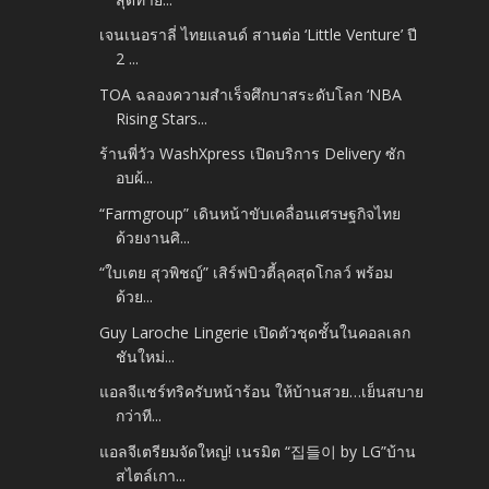
เจนเนอราลี่ ไทยแลนด์ สานต่อ ‘Little Venture’ ปี
2 ...
TOA ฉลองความสำเร็จศึกบาสระดับโลก ‘NBA
Rising Stars...
ร้านพี่วัว WashXpress เปิดบริการ Delivery ซัก
อบผ้...
“Farmgroup” เดินหน้าขับเคลื่อนเศรษฐกิจไทย
ด้วยงานศิ...
“ใบเตย สุวพิชญ์” เสิร์ฟบิวตี้ลุคสุดโกลว์ พร้อม
ด้วย...
Guy Laroche Lingerie เปิดตัวชุดชั้นในคอลเลก
ชันใหม่...
แอลจีแชร์ทริครับหน้าร้อน ให้บ้านสวย…เย็นสบาย
กว่าที...
แอลจีเตรียมจัดใหญ่! เนรมิต “집들이 by LG”บ้าน
สไตล์เกา...