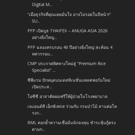
Digital M...
“เมื่อธุรกิจที่คุณเคยมั่นใจ อาจไม่รอดในปีหน้า!”
SU...
PFP เปิดบูธ THAIFEX – ANUGA ASIA 2026
อย่างยิ่งใหญ...
PFP ฉลองครบรอบ 40 ปีอย่างยิ่งใหญ่ สะท้อน 4
ทศวรรษแ...
CMP ประกาศทิศทางใหม่สู่ “Premium Rice
Specialist” ...
ซีพีแรม ปักหมุดบนเดสทิเนชั่นแพลตฟอร์มใหม่
เปิดประส...
โอซีซี อาสาตัดผมฟรีให้ผู้ป่วยในโรงพยาบาล
เจแอนด์ที เอ็กซ์เพรส ร่วมกับ กรมป่าไม้ สานต่อโค
รงก...
RML ตอกย้ำความเชื่อมั่นนักลงทุน ชำระหุ้นกู้ตรง
ตามก...