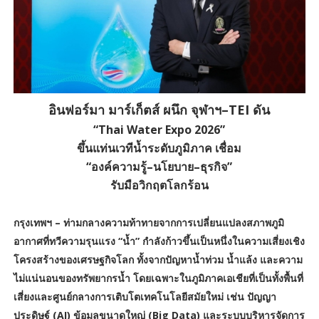
อินฟอร์มา มาร์เก็ตส์ ผนึก จุฬาฯ–TEI ดัน
“Thai Water Expo 2026”
ขึ้นแท่นเวทีน้ำระดับภูมิภาค เชื่อม
“องค์ความรู้–นโยบาย–ธุรกิจ”
รับมือวิกฤตโลกร้อน
กรุงเทพฯ – ท่ามกลางความท้าทายจากการเปลี่ยนแปลงสภาพภูมิ
อากาศที่ทวีความรุนแรง “น้ำ” กำลังก้าวขึ้นเป็นหนึ่งในความเสี่ยงเชิง
โครงสร้างของเศรษฐกิจโลก ทั้งจากปัญหาน้ำท่วม น้ำแล้ง และความ
ไม่แน่นอนของทรัพยากรน้ำ โดยเฉพาะในภูมิภาคเอเชียที่เป็นทั้งพื้นที่
เสี่ยงและศูนย์กลางการเติบโตเทคโนโลยีสมัยใหม่ เช่น ปัญญา
ประดิษฐ์ (AI) ข้อมูลขนาดใหญ่ (Big Data) และระบบบริหารจัดการ