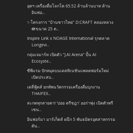
อุตฯ เครื่องดื่มโลกโต 65.52 ล้านล้านบาท ด้าน
อินฟอ...
✨โครงการ “บ้านชาวไทย” D:CRAFT คลองหลวง
🪷ขนาด 25 ต...
Inspire Link x NOAGE International รุกตลาด
Longevi...
กลุ่มเจมาร์ท เปิดตัว “J.AI Arena” ปั้น AI
Ecosyste...
ซีพีแรม ปักหมุดบนเดสทิเนชันแพลตฟอร์มใหม่
เปิดประสบ...
เดลี่ฟู้ดส์ ยกทัพนวัตกรรมเครื่องดื่มบุกงาน
THAIFEX...
สะกดทุกสายตา! ‘ปอย ตรีชฎา’ ออร่าพุ่ง เปิดตัวพรี
เซน...
อินฟอร์มา มาร์เก็ตส์ ผนึก 5 พันธมิตรอุตสาหกรรม
ดัน...