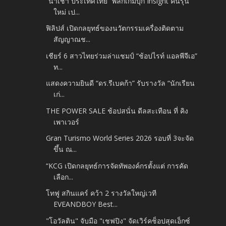
“นำเชา ประเทศไทย” พลิกเกมบุก Insight คนรุ่น
ใหม่ เป...
ฟิลิปส์ เปิดกลยุทธ์ของนวัตกรรมเครื่องติดตาม
สัญญาณช...
เชียร์ 6 สาวไทยร่วมล่าแชมป์ “ช้อปไรท์ แอลพีจีเอ”
ท...
แสดงความยินดี “ดร.รีเบคก้า” รับรางวัล “นักเรียน
เก่...
THE POWER SALE ช้อปสนั่น ดีลสะเทือน ที่ คิง
เพาเวอร์
Gran Turismo World Series 2026 รอบที่ 3จะจัด
ขึ้น ณ...
“KCG เปิดกลยุทธ์การจัดทัพองค์กรตั้งแต่ การคัด
เลือก...
โทฟู สกินแคร์ คว้า 2 รางวัลใหญ่เวที
EVEANDBOY Best...
"โอวัลติน" จับมือ "เชฟปิง" จัดเวิร์คช็อปสุดเอ็กซ์