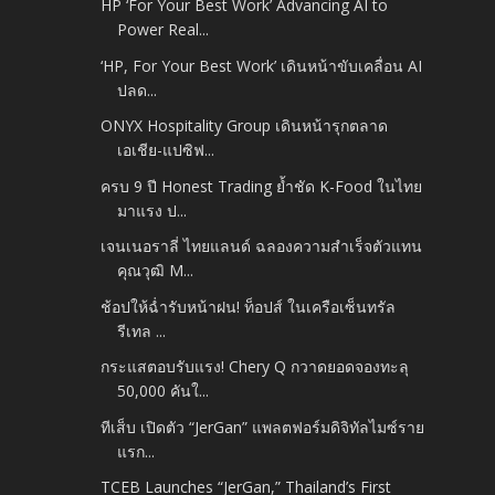
HP ‘For Your Best Work’ Advancing AI to
Power Real...
‘HP, For Your Best Work’ เดินหน้าขับเคลื่อน AI
ปลด...
ONYX Hospitality Group เดินหน้ารุกตลาด
เอเชีย-แปซิฟ...
ครบ 9 ปี Honest Trading ย้ำชัด K-Food ในไทย
มาแรง ป...
เจนเนอราลี่ ไทยแลนด์ ฉลองความสำเร็จตัวแทน
คุณวุฒิ M...
ช้อปให้ฉ่ำรับหน้าฝน! ท็อปส์ ในเครือเซ็นทรัล
รีเทล ...
กระแสตอบรับแรง! Chery Q กวาดยอดจองทะลุ
50,000 คันใ...
ทีเส็บ เปิดตัว “JerGan” แพลตฟอร์มดิจิทัลไมซ์ราย
แรก...
TCEB Launches “JerGan,” Thailand’s First