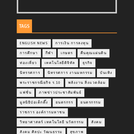
TAGS
ENGLISH NEWS
การเงิน การลงทุน
การศึกษา
กีฬา
เกษตร
คืนคุณแผ่นดิน
ท่องเที่ยว
เทคโนโลยีดิจิทัล
ธุรกิจ
นิทรรศการ
นิทรรศการ งานมหกรรม
บันเทิง
พระราชกรณียกิจ ร.10
พลังงาน สิ่งแวดล้อม
แฟชั่น
ภาพข่าวประชาสัมพันธ์
มูลนิธิป่อเต็กตึ๊ง
ยนตรกรร
ยนตรกรรม
ราชการ องค์การมหาชน
วิทยาศาสตร์ เทคโนโลยี นวัตกรรม
สังคม
สังคม ศิลปะ วัฒนธรรม
สุขภาพ