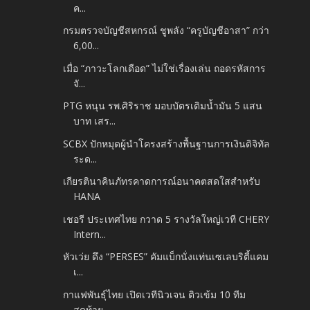
ค...
กรมตรวจบัญชีสหกรณ์ ชูพลัง “ครูบัญชีอาสา” กว่า
6,00...
เมื่อ “ภาวะโลกเดือด” ไม่ใช่เรื่องเล่น ถอดรหัสการ
จั...
PTG หนุน รพ.ศิริราช มอบบัตรเติมน้ำมัน 5 แสน
บาท เสร...
SCBX ปักหมุดผู้นำโครงสร้างพื้นฐานการเงินดิจิทัล
ระด...
เกียรตินาคินภัทรคาดการณ์อนาคตสดใสสำหรับ
HANA
เชอรี ประเทศไทย กวาด 5 รางวัลใหญ่เวที CHERY
Intern...
หัวเว่ย ดึง “PERSES” คัมแบ็กนั่งแท่นเซเลบริตี้แคม
เ...
กาแฟพันธุ์ไทย เปิดเวทีนิวเจน ติวเข้ม 10 ทีม
สุดท้าย...