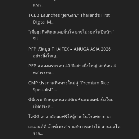
แรก...
TCEB Launches “JerGan,” Thailand’s First
Digital M...
“เมื่อธุรกิจที่คุณเคยมั่นใจ อาจไม่รอดในปีหน้า!”
SU...
PFP เปิดบูธ THAIFEX – ANUGA ASIA 2026
อย่างยิ่งใหญ...
PFP ฉลองครบรอบ 40 ปีอย่างยิ่งใหญ่ สะท้อน 4
ทศวรรษแ...
CMP ประกาศทิศทางใหม่สู่ “Premium Rice
Specialist” ...
ซีพีแรม ปักหมุดบนเดสทิเนชั่นแพลตฟอร์มใหม่
เปิดประส...
โอซีซี อาสาตัดผมฟรีให้ผู้ป่วยในโรงพยาบาล
เจแอนด์ที เอ็กซ์เพรส ร่วมกับ กรมป่าไม้ สานต่อโค
รงก...