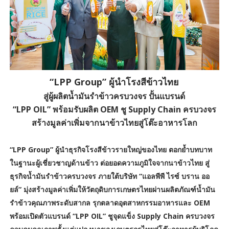
“LPP Group” ผู้นำโรงสีข้าวไทย
สู่ผู้ผลิตน้ำมันรำข้าวครบวงจร ปั้นแบรนด์
“LPP OIL” พร้อมรับผลิต OEM ชู Supply Chain ครบวงจร
สร้างมูลค่าเพิ่มจากนาข้าวไทยสู่โต๊ะอาหารโลก
“LPP Group” ผู้นำธุรกิจโรงสีข้าวรายใหญ่ของไทย ตอกย้ำบทบาท
ในฐานะผู้เชี่ยวชาญด้านข้าว ต่อยอดความภูมิใจจากนาข้าวไทย สู่
ธุรกิจน้ำมันรำข้าวครบวงจร ภายใต้บริษัท “แอลพีพี ไรซ์ บราน ออ
ยล์” มุ่งสร้างมูลค่าเพิ่มให้วัตถุดิบการเกษตรไทยผ่านผลิตภัณฑ์น้ำมัน
รำข้าวคุณภาพระดับสากล รุกตลาดอุตสาหกรรมอาหารและ OEM
พร้อมเปิดตัวแบรนด์ “LPP OIL” ชูจุดแข็ง Supply Chain ครบวงจร