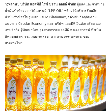
“กุหลาบ”,
บริษัท แอลพีพี ไรซ์ บราน ออยล์ จำกัด
ผู้ผลิตและจำหน่าย
น้ำมันรำข้าว ภายใต้แบรนด์ “LPP OIL” พร้อมให้บริการรับผลิต
น้ำมันรำข้าวในรูปแบบ OEM เพื่อต่อยอดมูลค่าเพิ่มวัตถุดิบตาม
แนวทาง Circular Economy และ บริษัท แอลพีพี อินดัสเตรียล เอส
เตท จำกัด ผู้พัฒนานิคมอุตสาหกรรมแอลพีพี จ.นครสวรรค์ ซึ่งเป็น
นิคมอุตสาหกรรมเกษตรและอาหารครบวงจรแห่งแรกของ
ประเทศไทย