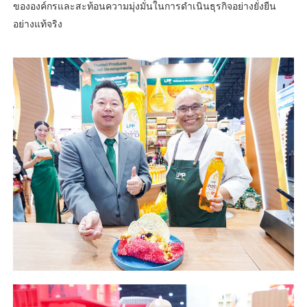
ขององค์กรและสะท้อนความมุ่งมั่นในการดำเนินธุรกิจอย่างยั่งยืน
อย่างแท้จริง