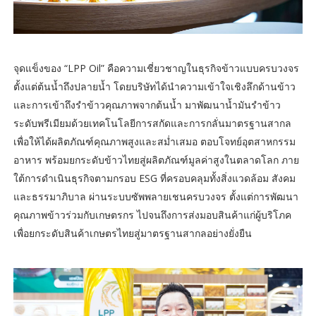
จุดแข็งของ “LPP Oil” คือความเชี่ยวชาญในธุรกิจข้าวแบบครบวงจร
ตั้งแต่ต้นน้ำถึงปลายน้ำ โดยบริษัทได้นำความเข้าใจเชิงลึกด้านข้าว
และการเข้าถึงรำข้าวคุณภาพจากต้นน้ำ มาพัฒนาน้ำมันรำข้าว
ระดับพรีเมียมด้วยเทคโนโลยีการสกัดและการกลั่นมาตรฐานสากล
เพื่อให้ได้ผลิตภัณฑ์คุณภาพสูงและสม่ำเสมอ ตอบโจทย์อุตสาหกรรม
อาหาร พร้อมยกระดับข้าวไทยสู่ผลิตภัณฑ์มูลค่าสูงในตลาดโลก ภาย
ใต้การดำเนินธุรกิจตามกรอบ ESG ที่ครอบคลุมทั้งสิ่งแวดล้อม สังคม
และธรรมาภิบาล ผ่านระบบซัพพลายเชนครบวงจร ตั้งแต่การพัฒนา
คุณภาพข้าวร่วมกับเกษตรกร ไปจนถึงการส่งมอบสินค้าแก่ผู้บริโภค
เพื่อยกระดับสินค้าเกษตรไทยสู่มาตรฐานสากลอย่างยั่งยืน