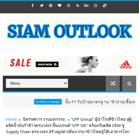
ปั๊ม PT รับป้ายมาตรฐาน "หัวจ่ายเชื้อเพลิงสีทอง" ตอกย้ำ
การเงิน การลงทุน
Home
นิทรรศการ งานมหกรรม
“LPP Group” ผู้นำโรงสีข้าวไทย สู่ผู้
ผลิตน้ำมันรำข้าวครบวงจร ปั้นแบรนด์ “LPP OIL” พร้อมรับผลิต OEM ชู
Supply Chain ครบวงจร สร้างมูลค่าเพิ่มจากนาข้าวไทยสู่โต๊ะอาหารโลก