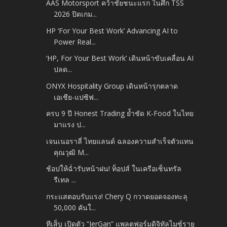
AAS Motorsport คว้าชัยชนะแรก ในศึก TSS
2026 ปิดเกม...
HP ‘For Your Best Work’ Advancing AI to
Power Real...
‘HP, For Your Best Work’ เดินหน้าขับเคลื่อน AI
ปลด...
ONYX Hospitality Group เดินหน้ารุกตลาด
เอเชีย-แปซิฟ...
ครบ 9 ปี Honest Trading ย้ำชัด K-Food ในไทย
มาแรง ป...
เจนเนอราลี่ ไทยแลนด์ ฉลองความสำเร็จตัวแทน
คุณวุฒิ M...
ช้อปให้ฉ่ำรับหน้าฝน! ท็อปส์ ในเครือเซ็นทรัล
รีเทล ...
กระแสตอบรับแรง! Chery Q กวาดยอดจองทะลุ
50,000 คันใ...
ทีเส็บ เปิดตัว “JerGan” แพลตฟอร์มดิจิทัลไมซ์ราย