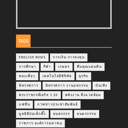
TAGS
ENGLISH NEWS
การเงิน การลงทุน
การศึกษา
กีฬา
เกษตร
คืนคุณแผ่นดิน
ท่องเที่ยว
เทคโนโลยีดิจิทัล
ธุรกิจ
นิทรรศการ
นิทรรศการ งานมหกรรม
บันเทิง
พระราชกรณียกิจ ร.10
พลังงาน สิ่งแวดล้อม
แฟชั่น
ภาพข่าวประชาสัมพันธ์
มูลนิธิป่อเต็กตึ๊ง
ยนตรกรร
ยนตรกรรม
ราชการ องค์การมหาชน