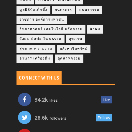
แฟชั่น
ภาพข่าวประชาสัมพันธ์
มูลนิธิป่อเต็กตึ๊ง
ยนตรกรร
ยนตรกรรม
ราชการ องค์การมหาชน
วิทยาศาสตร์ เทคโนโลยี นวัตกรรม
สังคม
สังคม ศิลปะ วัฒนธรรม
สุขภาพ
สุขภาพ ความงาม
อสังหาริมทรัพย์
อาหาร เครื่องดื่ม
อุตสาหกรรม
CONNECT WITH US
34.2k
Like
likes
28.6k
Follow
followers