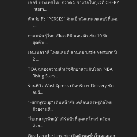
เชอรี ประเทศไทย กวาด 5 รางวัลใหญ่เวที CHERY
Intern...
หัวเว่ย ดึง “PERSES” คัมแบ็กนั่งแท่นเซเลบริตี้แคม
เ...
กาแฟพันธุ์ไทย เปิดเวทีนิวเจน ติวเข้ม 10 ทีม
สุดท้าย...
เจนเนอราลี่ ไทยแลนด์ สานต่อ ‘Little Venture’ ปี
2 ...
TOA ฉลองความสำเร็จศึกบาสระดับโลก ‘NBA
Rising Stars...
ร้านพี่วัว WashXpress เปิดบริการ Delivery ซัก
อบผ้...
“Farmgroup” เดินหน้าขับเคลื่อนเศรษฐกิจไทย
ด้วยงานศิ...
“ใบเตย สุวพิชญ์” เสิร์ฟบิวตี้ลุคสุดโกลว์ พร้อม
ด้วย...
Guy Laroche Lingerie เปิดตัวชุดชั้นในคอลเลก