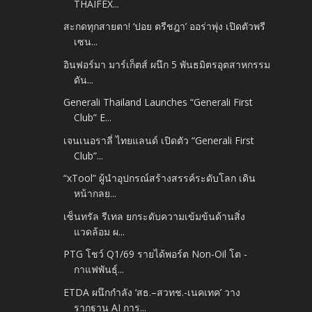
THAIFEX...
สะกดทุกสายตา! ‘ปอย ตรีชฎา’ ออร่าพุ่ง เปิดตัวพรี
เซน...
อินฟอร์มา มาร์เก็ตส์ ผนึก 5 พันธมิตรอุตสาหกรรม
ดัน...
Generali Thailand Launches “Generali First
Club” E...
เจนเนอราลี่ ไทยแลนด์ เปิดตัว “Generali First
Club”...
“xTool” ผู้นำอุปกรณ์สร้างสรรค์ระดับโลก เดิน
หน้ากลย...
เซ็นทรัล รีเทล ยกระดับความเข้มข้นด้านสิ่ง
แวดล้อม ผ...
PTG โชว์ Q1/69 รายได้พอร์ต Non-Oil โต -
กาแฟพันธุ์...
ETDA ผนึกกำลัง ‘สธ.–สวทช.-เนคเทค’ วาง
รากฐาน AI การ...