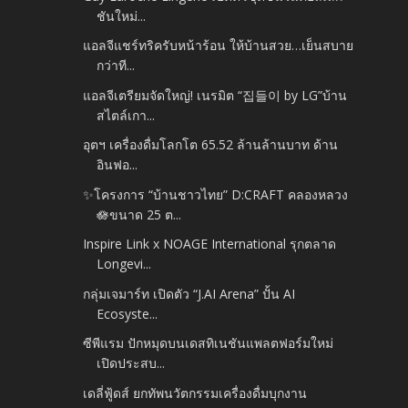
ชันใหม่...
แอลจีแชร์ทริครับหน้าร้อน ให้บ้านสวย…เย็นสบาย
กว่าที...
แอลจีเตรียมจัดใหญ่! เนรมิต “집들이 by LG”บ้าน
สไตล์เกา...
อุตฯ เครื่องดื่มโลกโต 65.52 ล้านล้านบาท ด้าน
อินฟอ...
✨โครงการ “บ้านชาวไทย” D:CRAFT คลองหลวง
🪷ขนาด 25 ต...
Inspire Link x NOAGE International รุกตลาด
Longevi...
กลุ่มเจมาร์ท เปิดตัว “J.AI Arena” ปั้น AI
Ecosyste...
ซีพีแรม ปักหมุดบนเดสทิเนชันแพลตฟอร์มใหม่
เปิดประสบ...
เดลี่ฟู้ดส์ ยกทัพนวัตกรรมเครื่องดื่มบุกงาน