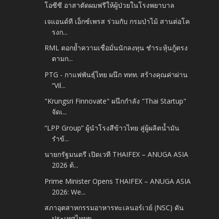
โอซีซี อาสาตัดผมฟรีให้ผู้ป่วยในโรงพยาบาล
เจแอนด์ที เอ็กซ์เพรส ร่วมกับ กรมป่าไม้ สานต่อโค
รงก...
RML ตอกย้ำความเชื่อมั่นนักลงทุน ชำระหุ้นกู้ตรง
ตามก...
PTG - กาแฟพันธุ์ไทย ผนึก ททท. สร้างคุณค่าผ่าน
“Vil...
"Krungsri Finnovate" ผนึกกำลัง "Thai Startup"
จัดเ...
“LPP Group” ผู้นำโรงสีข้าวไทย สู่ผู้ผลิตน้ำมัน
รำข้...
นายกรัฐมนตรี เปิดเวที THAIFEX – ANUGA ASIA
2026 ต้...
Prime Minister Opens THAIFEX – ANUGA ASIA
2026: We...
สภาอุตสาหกรรมอาหารทะเลนอร์เวย์ (NSC) ดัน
ประเทศไทยข...