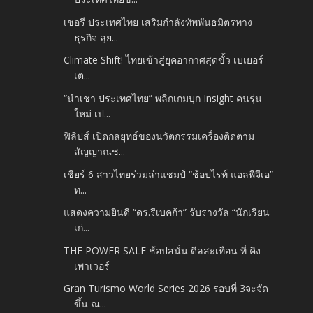
เชอรี ประเทศไทย เสริมกำลังทัพพันธมิตรทาง
ธุรกิจ ลุย...
Climate Shift! ไทยเข้าสู่ยุคอากาศสุดขั้ว เบเยอร์
เต...
“นำเชา ประเทศไทย” พลิกเกมบุก Insight คนรุ่น
ใหม่ เป...
ฟิลิปส์ เปิดกลยุทธ์ของนวัตกรรมเครื่องติดตาม
สัญญาณช...
เชียร์ 6 สาวไทยร่วมล่าแชมป์ “ช้อปไรท์ แอลพีจีเอ”
ท...
แสดงความยินดี “ดร.รีเบคก้า” รับรางวัล “นักเรียน
เก่...
THE POWER SALE ช้อปสนั่น ดีลสะเทือน ที่ คิง
เพาเวอร์
Gran Turismo World Series 2026 รอบที่ 3จะจัด
ขึ้น ณ...