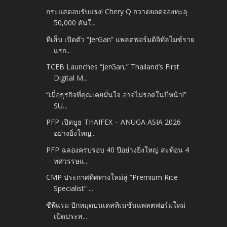
กระแสตอบรับแรง! Chery Q กวาดยอดจองทะลุ
50,000 คันใ...
ทีเส็บ เปิดตัว “JerGan” แพลตฟอร์มดิจิทัลไมซ์ราย
แรก...
TCEB Launches “JerGan,” Thailand’s First
Digital M...
“เมื่อธุรกิจที่คุณเคยมั่นใจ อาจไม่รอดในปีหน้า!”
SU...
PFP เปิดบูธ THAIFEX – ANUGA ASIA 2026
อย่างยิ่งใหญ...
PFP ฉลองครบรอบ 40 ปีอย่างยิ่งใหญ่ สะท้อน 4
ทศวรรษแ...
CMP ประกาศทิศทางใหม่สู่ “Premium Rice
Specialist” ...
ซีพีแรม ปักหมุดบนเดสทิเนชั่นแพลตฟอร์มใหม่
เปิดประส...