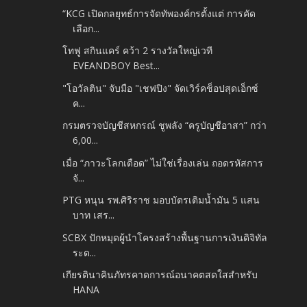
“KCG เปิดกลยุทธ์การจัดทัพองค์กรตั้งแต่ การคัด
เลือก...
โทฟู สกินแคร์ คว้า 2 รางวัลใหญ่เวที
EVEANDBOY Best...
"โอวัลติน" จับมือ "เชฟปิง" จัดเวิร์คช็อปสุดเอ็กซ์
ค...
กรมตรวจบัญชีสหกรณ์ ชูพลัง “ครูบัญชีอาสา” กว่า
6,00...
เมื่อ “ภาวะโลกเดือด” ไม่ใช่เรื่องเล่น ถอดรหัสการ
จั...
PTG หนุน รพ.ศิริราช มอบบัตรเติมน้ำมัน 5 แสน
บาท เสร...
SCBX ปักหมุดผู้นำโครงสร้างพื้นฐานการเงินดิจิทัล
ระด...
เกียรตินาคินภัทรคาดการณ์อนาคตสดใสสำหรับ
HANA