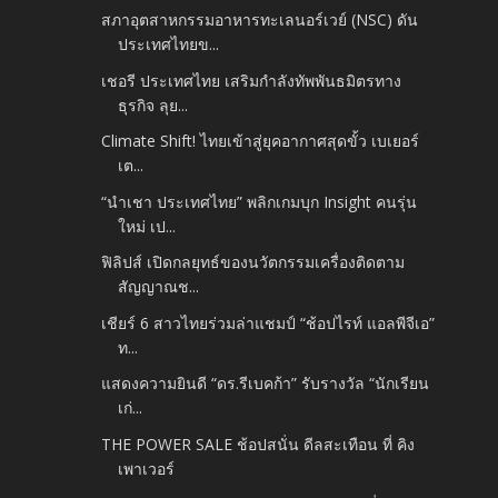
สภาอุตสาหกรรมอาหารทะเลนอร์เวย์ (NSC) ดัน
ประเทศไทยข...
เชอรี ประเทศไทย เสริมกำลังทัพพันธมิตรทาง
ธุรกิจ ลุย...
Climate Shift! ไทยเข้าสู่ยุคอากาศสุดขั้ว เบเยอร์
เต...
“นำเชา ประเทศไทย” พลิกเกมบุก Insight คนรุ่น
ใหม่ เป...
ฟิลิปส์ เปิดกลยุทธ์ของนวัตกรรมเครื่องติดตาม
สัญญาณช...
เชียร์ 6 สาวไทยร่วมล่าแชมป์ “ช้อปไรท์ แอลพีจีเอ”
ท...
แสดงความยินดี “ดร.รีเบคก้า” รับรางวัล “นักเรียน
เก่...
THE POWER SALE ช้อปสนั่น ดีลสะเทือน ที่ คิง
เพาเวอร์