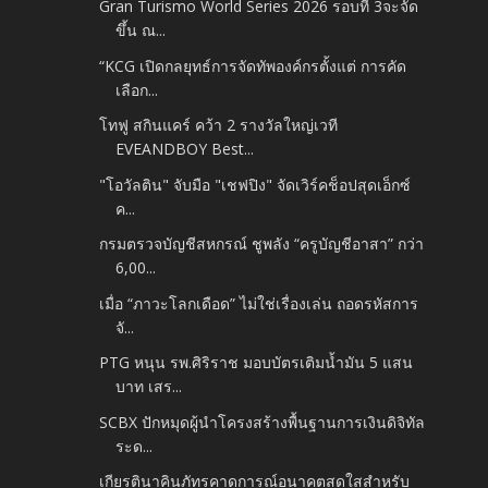
Gran Turismo World Series 2026 รอบที่ 3จะจัด
ขึ้น ณ...
“KCG เปิดกลยุทธ์การจัดทัพองค์กรตั้งแต่ การคัด
เลือก...
โทฟู สกินแคร์ คว้า 2 รางวัลใหญ่เวที
EVEANDBOY Best...
"โอวัลติน" จับมือ "เชฟปิง" จัดเวิร์คช็อปสุดเอ็กซ์
ค...
กรมตรวจบัญชีสหกรณ์ ชูพลัง “ครูบัญชีอาสา” กว่า
6,00...
เมื่อ “ภาวะโลกเดือด” ไม่ใช่เรื่องเล่น ถอดรหัสการ
จั...
PTG หนุน รพ.ศิริราช มอบบัตรเติมน้ำมัน 5 แสน
บาท เสร...
SCBX ปักหมุดผู้นำโครงสร้างพื้นฐานการเงินดิจิทัล
ระด...
เกียรตินาคินภัทรคาดการณ์อนาคตสดใสสำหรับ