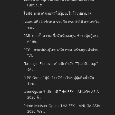
เปิดประส...
โอซีซี อาสาตัดผมฟรีให้ผู้ป่วยในโรงพยาบาล
เจแอนด์ที เอ็กซ์เพรส ร่วมกับ กรมป่าไม้ สานต่อโค
รงก...
RML ตอกย้ำความเชื่อมั่นนักลงทุน ชำระหุ้นกู้ตรง
ตามก...
PTG - กาแฟพันธุ์ไทย ผนึก ททท. สร้างคุณค่าผ่าน
“Vil...
"Krungsri Finnovate" ผนึกกำลัง "Thai Startup"
จัดเ...
“LPP Group” ผู้นำโรงสีข้าวไทย สู่ผู้ผลิตน้ำมัน
รำข้...
นายกรัฐมนตรี เปิดเวที THAIFEX – ANUGA ASIA
2026 ต้...
Prime Minister Opens THAIFEX – ANUGA ASIA
2026: We...