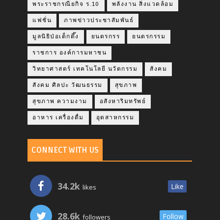
พระราชกรณียกิจ ร.10
พลังงาน สิ่งแวดล้อม
แฟชั่น
ภาพข่าวประชาสัมพันธ์
มูลนิธิป่อเต็กตึ๊ง
ยนตรกรร
ยนตรกรรม
ราชการ องค์การมหาชน
วิทยาศาสตร์ เทคโนโลยี นวัตกรรม
สังคม
สังคม ศิลปะ วัฒนธรรม
สุขภาพ
สุขภาพ ความงาม
อสังหาริมทรัพย์
อาหาร เครื่องดื่ม
อุตสาหกรรม
CONNECT WITH US
34.2k
Like
likes
28.6k
Follow
followers