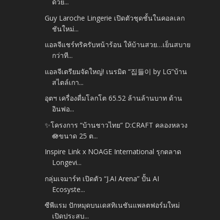
ด้วย...
Guy Laroche Lingerie เปิดตัวชุดชั้นในคอลเลก
ชันใหม่...
แอลจีแชร์ทริครับหน้าร้อน ให้บ้านสวย…เย็นสบาย
กว่าที...
แอลจีเตรียมจัดใหญ่! เนรมิต “집들이 by LG”บ้าน
สไตล์เกา...
อุตฯ เครื่องดื่มโลกโต 65.52 ล้านล้านบาท ด้าน
อินฟอ...
✨โครงการ “บ้านชาวไทย” D:CRAFT คลองหลวง
🪷ขนาด 25 ต...
Inspire Link x NOAGE International รุกตลาด
Longevi...
กลุ่มเจมาร์ท เปิดตัว “J.AI Arena” ปั้น AI
Ecosyste...
ซีพีแรม ปักหมุดบนเดสทิเนชันแพลตฟอร์มใหม่
เปิดประสบ...