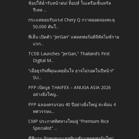
ช้อปให้ฉ่ำรับหน้าฝน! ท็อปส์ ในเครือเซ็นทรัล
รีเทล ...
กระแสตอบรับแรง! Chery Q กวาดยอดจองทะลุ
50,000 คันใ...
ทีเส็บ เปิดตัว “JerGan” แพลตฟอร์มดิจิทัลไมซ์ราย
แรก...
TCEB Launches “JerGan,” Thailand’s First
Digital M...
“เมื่อธุรกิจที่คุณเคยมั่นใจ อาจไม่รอดในปีหน้า!”
SU...
PFP เปิดบูธ THAIFEX – ANUGA ASIA 2026
อย่างยิ่งใหญ...
PFP ฉลองครบรอบ 40 ปีอย่างยิ่งใหญ่ สะท้อน 4
ทศวรรษแ...
CMP ประกาศทิศทางใหม่สู่ “Premium Rice
Specialist” ...
ซีพีแรม ปักหมุดบนเดสทิเนชั่นแพลตฟอร์มใหม่