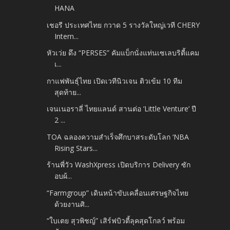
HANA
เชอรี ประเทศไทย กวาด 5 รางวัลใหญ่เวที CHERY
Intern...
หัวเว่ย ดึง “PERSES” คัมแบ็กนั่งแท่นเซเลบริตี้แคม
เ...
กาแฟพันธุ์ไทย เปิดเวทีนิวเจน ติวเข้ม 10 ทีม
สุดท้าย...
เจนเนอราลี่ ไทยแลนด์ สานต่อ ‘Little Venture’ ปี
2 ...
TOA ฉลองความสำเร็จศึกบาสระดับโลก ‘NBA
Rising Stars...
ร้านพี่วัว WashXpress เปิดบริการ Delivery ซัก
อบผ้...
“Farmgroup” เดินหน้าขับเคลื่อนเศรษฐกิจไทย
ด้วยงานศิ...
“ใบเตย สุวพิชญ์” เสิร์ฟบิวตี้ลุคสุดโกลว์ พร้อม