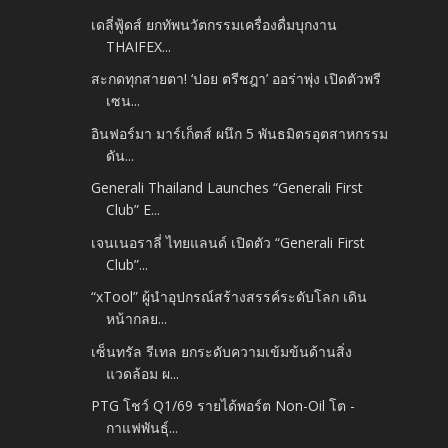
เดลี่ฟู้ดส์ ยกทัพนวัตกรรมเครื่องดื่มบุกงาน
THAIFEX...
สะกดทุกสายตา! ‘ปอย ตรีชฎา’ ออร่าพุ่ง เปิดตัวพรี
เซน...
อินฟอร์มา มาร์เก็ตส์ ผนึก 5 พันธมิตรอุตสาหกรรม
ดัน...
Generali Thailand Launches “Generali First
Club” E...
เจนเนอราลี่ ไทยแลนด์ เปิดตัว “Generali First
Club”...
“xTool” ผู้นำอุปกรณ์สร้างสรรค์ระดับโลก เดิน
หน้ากลย...
เซ็นทรัล รีเทล ยกระดับความเข้มข้นด้านสิ่ง
แวดล้อม ผ...
PTG โชว์ Q1/69 รายได้พอร์ต Non-Oil โต -
กาแฟพันธุ์...