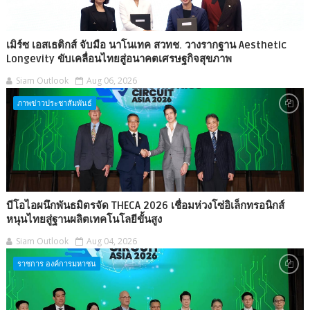
เมิร์ซ เอสเธติกส์ จับมือ นาโนเทค สวทช. วางรากฐาน Aesthetic
Longevity ขับเคลื่อนไทยสู่อนาคตเศรษฐกิจสุขภาพ
Siam Outlook
Aug 06, 2026
ภาพข่าวประชาสัมพันธ์
บีโอไอผนึกพันธมิตรจัด THECA 2026 เชื่อมห่วงโซ่อิเล็กทรอนิกส์
หนุนไทยสู่ฐานผลิตเทคโนโลยีขั้นสูง
Siam Outlook
Aug 04, 2026
ราชการ องค์การมหาชน