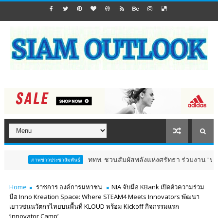
ททท. ชวนสัมผัสพลังแห่งศรัทธา ร่วมงาน "ห่มผ้าหลวงปู่ทวด ครั
าวประชาสัมพันธ์
Home
ราชการ องค์การมหาชน
NIA จับมือ KBank เปิดตัวความร่วม
มือ Inno Kreation Space: Where STEAM4 Meets Innovators พัฒนา
เยาวชนนวัตกรไทยบนพื้นที่ KLOUD พร้อม Kickoff กิจกรรมแรก
‘Innovator Camp’